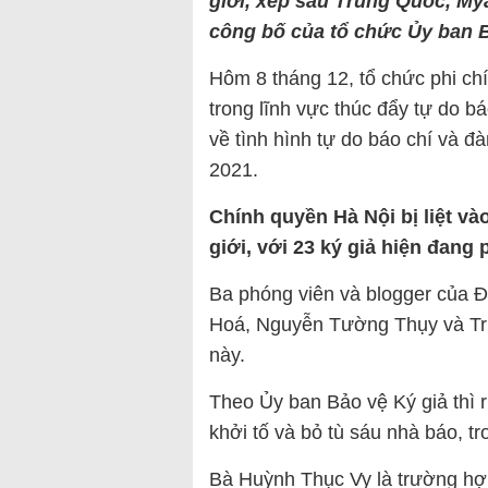
giới, xếp sau Trung Quốc, My
công bố của tổ chức Ủy ban B
Hôm 8 tháng 12, tổ chức phi ch
trong lĩnh vực thúc đẩy tự do b
về tình hình tự do báo chí và đà
2021.
Chính quyền Hà Nội bị liệt và
giới, với 23 ký giả hiện đang 
Ba phóng viên và blogger của 
Hoá, Nguyễn Tường Thụy và Tr
này.
Theo Ủy ban Bảo vệ Ký giả thì 
khởi tố và bỏ tù sáu nhà báo, 
Bà Huỳnh Thục Vy là trường hợp