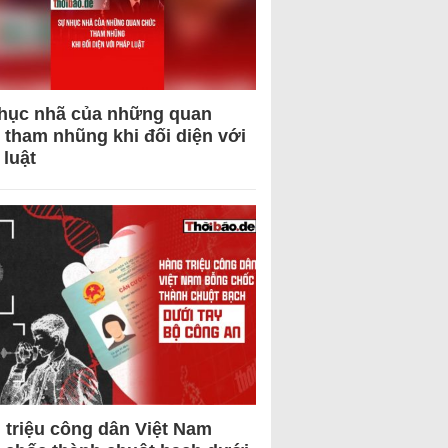
hục nhã của những quan
 tham nhũng khi đối diện với
 luật
 triệu công dân Việt Nam