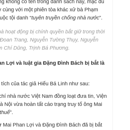
g không có tên trong danh sách này, mặc dù
ày cùng với một phiên tòa khác xử bà Phạm
uộc tội danh “
tuyên truyền chống nhà nước
”.
à hoạt động bị chính quyền bắt giữ trong thời
ạm Đoan Trang, Nguyễn Tường Thụy, Nguyễn
m Chí Dũng, Trịnh Bá Phương.
n Lợi và luật gia Đặng Đình Bách bị bắt là
tích của tác giả Hiếu Bá Linh như sau:
hí nhà nước Việt Nam đồng loạt đưa tin, Viện
 Nội vừa hoàn tất cáo trạng truy tố ông Mai
 thuế
”.
ự Mai Phan Lợi và Đặng Đình Bách đã bị bắt