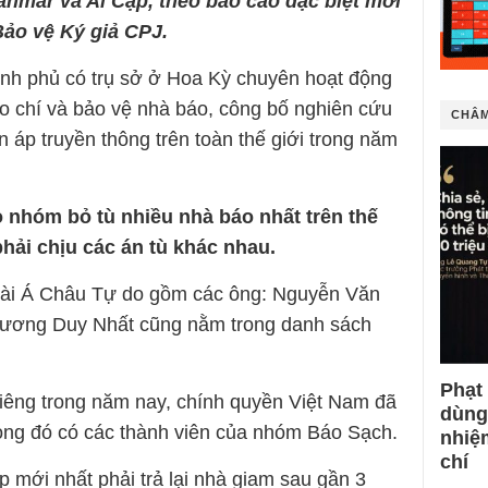
anmar và Ai Cập, theo báo cáo đặc biệt mới
ảo vệ Ký giả CPJ.
ính phủ có trụ sở ở Hoa Kỳ chuyên hoạt động
áo chí và bảo vệ nhà báo, công bố nghiên cứu
CHÂM
n áp truyền thông trên toàn thế giới trong năm
o nhóm bỏ tù nhiều nhà báo nhất trên thế
phải chịu các án tù khác nhau.
Đài Á Châu Tự do gồm các ông: Nguyễn Văn
ương Duy Nhất cũng nằm trong danh sách
Phạt
riêng trong năm nay, chính quyền Việt Nam đã
dùng
trong đó có các thành viên của nhóm Báo Sạch.
nhiệ
chí
 mới nhất phải trả lại nhà giam sau gần 3