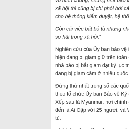
vô hình chung, những nhà báo l
xã hội thì cũng bị chi phối bởi 
cho hệ thống kiểm duyệt, hệ thố
Còn cái việc bắt bỏ tù những nhà
sợ hãi trong xã hội
.”
Nghiên cứu của Ủy ban bảo vệ K
hiện đang bị giam giữ trên toàn
nhà báo bị bắt giam đạt kỷ lục 
đang bị giam cầm ở nhiều quốc 
Đứng thứ nhất trong số các quốc
theo tổ chức Ủy ban Bảo vệ Ký g
Xếp sau là Myanmar, nơi chính 
đến là Ai Cập với 25 người, và
tù.