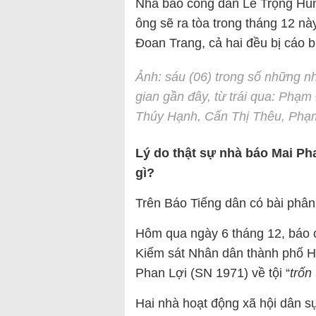
Nhà báo công dân Lê Trọng Hùn
ông sẽ ra tòa trong tháng 12 n
Đoan Trang, cả hai đều bị cáo b
Ảnh: sáu (06) trong số những nh
gian gần đây, từ trái qua: Ph
Thúy Hạnh, Cấn Thị Thêu, Phạ
Lý do thật sự nhà báo Mai Pha
gì?
Trên Báo Tiếng dân có bài phân 
Hôm qua ngày 6 tháng 12, báo c
Kiểm sát Nhân dân thành phố Hà
Phan Lợi (SN 1971) về tội “
trốn
Hai nhà hoạt động xã hội dân s