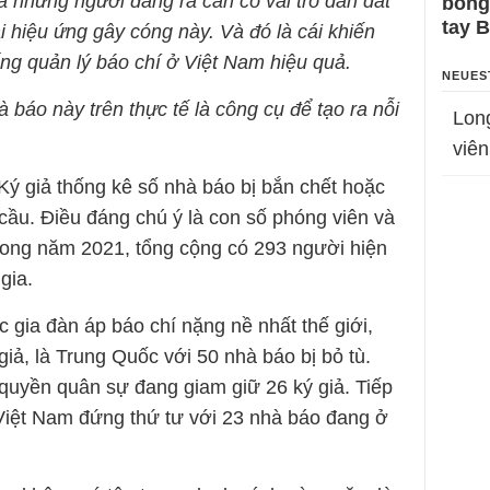
à những người đáng ra cần có vai trò dẫn dắt
bỗng
tay 
cái hiệu ứng gây cóng này. Và đó là cái khiến
ng quản lý báo chí ở Việt Nam hiệu quả.
NEUES
 báo này trên thực tế là công cụ để tạo ra nỗi
Lon
viên
ý giả thống kê số nhà báo bị bắn chết hoặc
 cầu. Điều đáng chú ý là con số phóng viên và
trong năm 2021, tổng cộng có 293 người hiện
gia.
 gia đàn áp báo chí nặng nề nhất thế giới,
iả, là Trung Quốc với 50 nhà báo bị bỏ tù.
quyền quân sự đang giam giữ 26 ký giả. Tiếp
 Việt Nam đứng thứ tư với 23 nhà báo đang ở