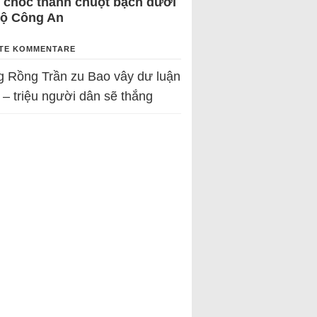
 chốc thành chuột bạch dưới
Bộ Công An
TE KOMMENTARE
g Rồng Trần
zu
Bao vây dư luận
 – triệu người dân sẽ thắng