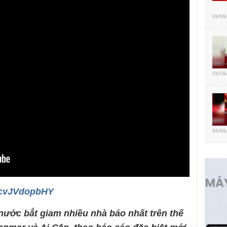
08/08
08/08
08/08
/_cvJVdopbHY
nước bắt giam nhiều nhà báo nhất trên thế