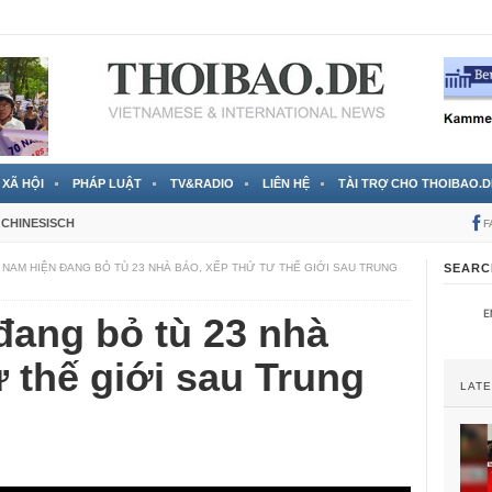
 đã được chính thức xác nhận
3 Jahren ago
XÃ HỘI
PHÁP LUẬT
TV&RADIO
LIÊN HỆ
TÀI TRỢ CHO THOIBAO.D
CHINESISCH
F
 NAM HIỆN ĐANG BỎ TÙ 23 NHÀ BÁO, XẾP THỨ TƯ THẾ GIỚI SAU TRUNG
SEARC
đang bỏ tù 23 nhà
ư thế giới sau Trung
LAT