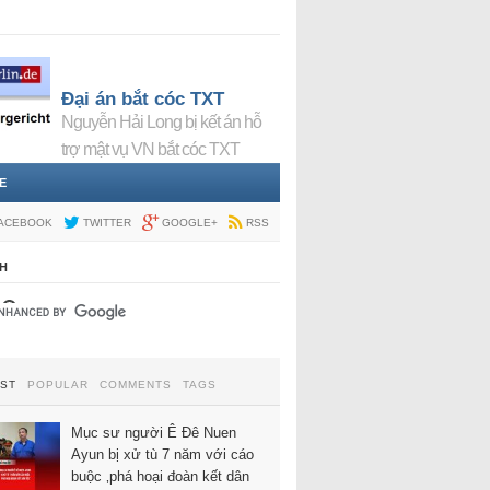
Đại án bắt cóc TXT
Nguyễn Hải Long bị kết án hỗ
trợ mật vụ VN bắt cóc TXT
E
ACEBOOK
TWITTER
GOOGLE+
RSS
H
EST
POPULAR
COMMENTS
TAGS
Mục sư người Ê Đê Nuen
Ayun bị xử tù 7 năm với cáo
buộc ‚phá hoại đoàn kết dân