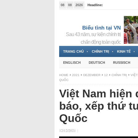
08
08
2026
Headline:
Tin bà Nguyễn Thị Thanh Nhàn đang ẩn náu tại Đức
Biểu tình tại VN
Sau 43 năm, sự kiện chính trị
chấn động toàn quốc
TRANG CHỦ
CHÍNH TRỊ
KINH TẾ
ENGLISCH
DEUTSCH
RUSSISCH
HOME
2021
DEZEMBER
12
CHÍNH TRỊ
VIỆT
QUỐC
Việt Nam hiện 
báo, xếp thứ t
Quốc
12/12/2021
|