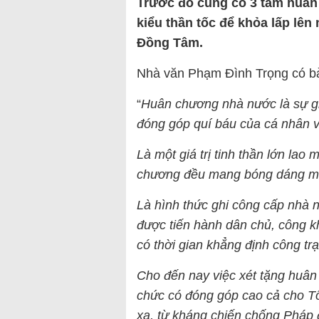
Trước đó cũng có 3 tấm huâ
kiểu thần tốc để khỏa lấp lên
Đồng Tâm.
Nhà văn Phạm Đình Trọng có bài
“
Huân chương nhà nước là sự g
đóng góp quí báu của cá nhân v
Là một giá trị tinh thần lớn lao
chương đều mang bóng dáng một
Là hình thức ghi công cấp nhà 
được tiến hành dân chủ, công kha
có thời gian khẳng định công trạ
Cho đến nay việc xét tặng huâ
chức có đóng góp cao cả cho Tổ
xa, từ kháng chiến chống Pháp 