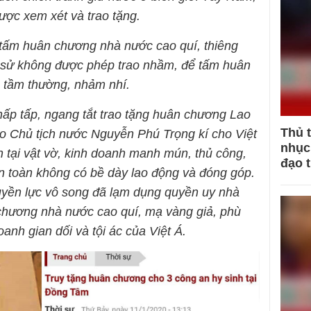
ược xem xét và trao tặng.
 tấm huân chương nhà nước cao quí, thiêng
ịch sử không được phép trao nhầm, để tấm huân
 tầm thường, nhảm nhí.
 hấp tấp, ngang tắt trao tặng huân chương Lao
Thủ 
 Chủ tịch nước Nguyễn Phú Trọng kí cho Việt
nhục 
 tại vật vờ, kinh doanh manh mún, thủ công,
đạo 
àn toàn không có bề dày lao động và đóng góp.
uyền lực vô song đã lạm dụng quyền uy nhà
chương nhà nước cao quí, mạ vàng giả, phù
anh gian dối và tội ác của Việt Á.