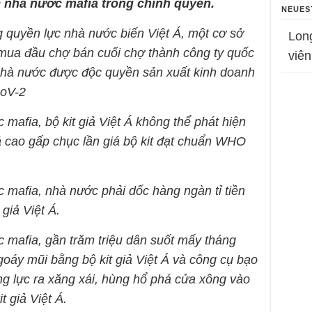
c nhà nước mafia trong chính quyền.
NEUES
 quyền lực nhà nước biến Việt Á, một cơ sở
Lon
mua đầu chợ bán cuối chợ thành công ty quốc
viên
nhà nước được độc quyền sản xuất kinh doanh
CoV-2
 mafia, bộ kit giả Việt Á không thể phát hiện
 cao gấp chục lần giá bộ kit đạt chuẩn WHO
 mafia, nhà nước phải dốc hàng ngàn tỉ tiền
giả Việt Á.
c mafia, gần trăm triệu dân suốt mấy tháng
oáy mũi bằng bộ kit giả Việt Á và công cụ bạo
g lực ra xăng xái, hùng hổ phá cửa xông vào
t giả Việt Á.