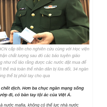
CN cấp tiền cho nghiên cứu cùng với Học viện
nhận chất lượng sau đó các báo tuyên giáo
ng như nổ láo rằng được các nước đặt mua để
Vì thế mà toàn thể nhân dân bị lừa dối, 34 ngàn
ng thể bị phủi tay cho qua
 chết dịch. Hơn ba chục ngàn mạng sống
ớp đi, có bàn tay tội ác của Việt Á.
hà nước mafia, không có thế lực nhà nước