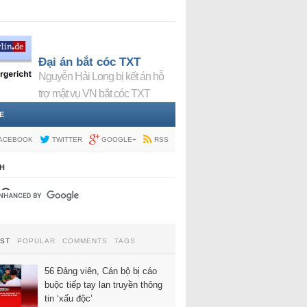
Đại án bắt cóc TXT
Nguyễn Hải Long bị kết án hỗ
trợ mật vụ VN bắt cóc TXT
E
ACEBOOK
TWITTER
GOOGLE+
RSS
H
EST
POPULAR
COMMENTS
TAGS
56 Đảng viên, Cán bộ bị cáo
buộc tiếp tay lan truyền thông
tin ‘xấu độc’