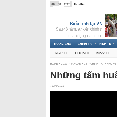
06
08
2026
Headline:
Tin bà Nguyễn Thị Thanh Nhàn đang ẩn náu tại Đức
Biểu tình tại VN
Sau 43 năm, sự kiện chính trị
chấn động toàn quốc
TRANG CHỦ
CHÍNH TRỊ
KINH TẾ
ENGLISCH
DEUTSCH
RUSSISCH
HOME
2022
JANUAR
12
CHÍNH TRỊ
NHỮNG
Những tấm hu
12/01/2022
|