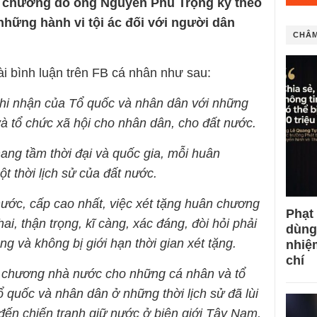
n chương do ông Nguyễn Phú Trọng ký theo
 những hành vi tội ác đối với người dân
CHÂM
 bình luận trên FB cá nhân như sau:
hi nhận của Tổ quốc và nhân dân với những
à tổ chức xã hội cho nhân dân, cho đất nước.
 mang tầm thời đại và quốc gia, mỗi huân
 thời lịch sử của đất nước.
nước, cấp cao nhất, việc xét tặng huân chương
Phạt
i, thận trọng, kĩ càng, xác đáng, đòi hỏi phải
dùng
ng và không bị giới hạn thời gian xét tặng.
nhiệ
chí
n chương nhà nước cho những cá nhân và tổ
 quốc và nhân dân ở những thời lịch sử đã lùi
đến chiến tranh giữ nước ở biên giới Tây Nam,