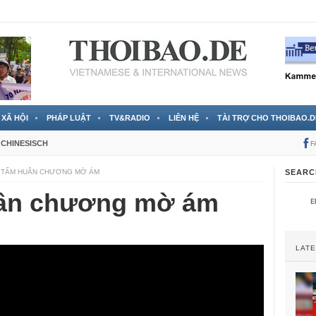
 đã được chính thức xác nhận
3 Jahren ago
XÃ HỘI
PHÁP LUẬT
TV&RADIO
LIÊN HỆ
TÀI TRỢ CHO THOIBAO.D
CHINESISCH
F
 TẤM HUÂN CHƯƠNG MỜ ÁM
SEARC
ân chương mờ ám
LAT