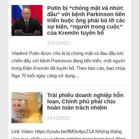
Putin bị “chóng mặt và nhức
đầu” với bệnh Parkinson tiến
triển buộc ông phải bỏ lỡ các
sự kiện, “người trong cuộc”
của Kremlin tuyên bố
31/12/2022
|
Vladimir Putin được cho là bị chóng mặt và đau đầu khi
chiến đấu với bệnh Parkinson đang tiến triển, một người
trong Điện Kremlin đã tuyên bố. Theo báo cáo, bạo chúa
Nga 70 tuổi ngày càng sử dụng…
Trái phiếu doanh nghiệp hỗn
loạn, Chính phủ phải chịu
hoàn toàn trách nhiệm
31/12/2022
|
Link Video: https://youtu.be/flM0o4pzZ1A Những tháng
vừa qua, nhiều vụ vi phạm nghiêm trọng trong hoạt động