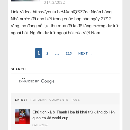
31/12/2022
|
Link Video: https://youtu.be/JAcblQSZ7qc Ngân hàng
Nhà nước đã cho biết trong cuộc họp báo ngày 27/12
rằng, họ đang nỗ lực thu mua đô la để tăng cường dự trữ
ngoại hối. Nguồn dự trữ ngoại hối của Việt Nam…
1
…
2
213
NEXT →
SEARCH
LATEST
POPULAR
COMMENTS
TAGS
Chủ tịch xã ở Thanh Hóa bị khai trừ đảng do liên
quan cá độ world cup
06/08/2026