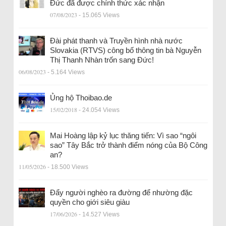
Đức đã được chính thức xác nhận
07/08/2023
- 15.065 Views
Đài phát thanh và Truyền hình nhà nước
Slovakia (RTVS) công bố thông tin bà Nguyễn
Thị Thanh Nhàn trốn sang Đức!
06/08/2023
- 5.164 Views
Ủng hộ Thoibao.de
15/02/2018
- 24.054 Views
Mai Hoàng lập kỷ lục thăng tiến: Vì sao “ngôi
sao” Tây Bắc trở thành điểm nóng của Bộ Công
an?
11/05/2026
- 18.500 Views
Đẩy người nghèo ra đường để nhường đặc
quyền cho giới siêu giàu
17/06/2026
- 14.527 Views