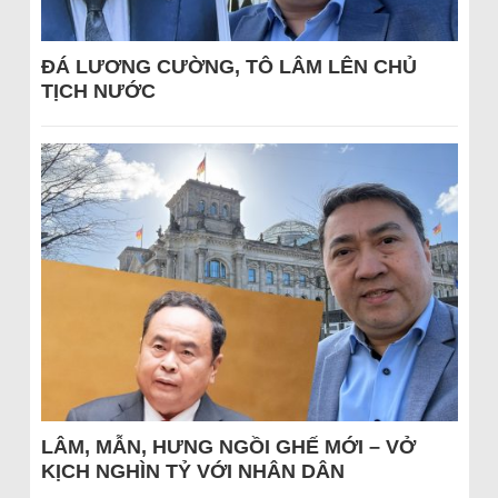
ĐÁ LƯƠNG CƯỜNG, TÔ LÂM LÊN CHỦ
TỊCH NƯỚC
LÂM, MẪN, HƯNG NGỒI GHẾ MỚI – VỞ
KỊCH NGHÌN TỶ VỚI NHÂN DÂN