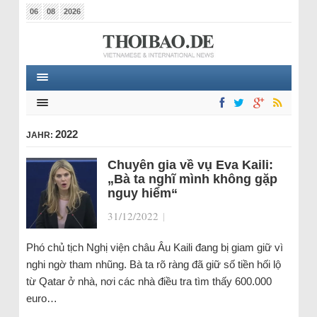
06
08
2026
2022
JAHR:
Chuyên gia về vụ Eva Kaili:
„Bà ta nghĩ mình không gặp
nguy hiểm“
31/12/2022
|
Phó chủ tịch Nghị viện châu Âu Kaili đang bị giam giữ vì
nghi ngờ tham nhũng. Bà ta rõ ràng đã giữ số tiền hối lộ
từ Qatar ở nhà, nơi các nhà điều tra tìm thấy 600.000
euro…