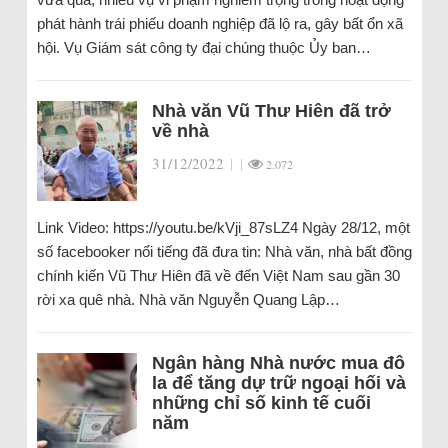
phát hành trái phiếu doanh nghiệp đã lộ ra, gây bất ổn xã
hội. Vụ Giám sát công ty đại chúng thuộc Ủy ban…
Nhà văn Vũ Thư Hiên đã trở
về nhà
31/12/2022
|
|
2.072
Link Video: https://youtu.be/kVji_87sLZ4 Ngày 28/12, một
số facebooker nổi tiếng đã đưa tin: Nhà văn, nhà bất đồng
chính kiến Vũ Thư Hiên đã về đến Việt Nam sau gần 30
rời xa quê nhà. Nhà văn Nguyễn Quang Lập…
Ngân hàng Nhà nước mua đô
la để tăng dự trữ ngoại hối và
những chỉ số kinh tế cuối
năm