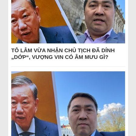
TÔ LÂM VỪA NHẬN CHỦ TỊCH ĐÃ DÍNH
„DỚP“, VƯỢNG VIN CÓ ÂM MƯU GÌ?