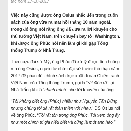
tác hôm 17-10-2017
Việc này cũng được ông Osius nhắc đến trong cuốn
sách của ông vừa ra mắt hồi tháng 10 năm ngoái,
trong đó ông nói rằng ông đã đưa ra lời khuyên cho
thủ tướng Việt Nam, trên chuyến bay tới Washington,
khi được ông Phúc hỏi nên làm gì khi gặp Tổng
thống Trump ở Nhà Trắng.
Theo cựu đại sứ Mỹ, ông Phúc đã xử lý được tình huống
mà ông Osius, người từ chức đại sứ trước thời hạn năm
2017 để phản đối chính sách trục xuất di dân Chiến tranh
Việt Nam của Tổng thống Trump, gọi là “
rất điên rồ
” tại
Nhà Trắng khi là “
chính mình
” như lời khuyên của ông.
“
Tôi không biết ông (Phúc) nhiều như Nguyễn Tấn Dũng
nhưng chúng tôi đã rất thân thiện với nhau
,” ĐS Osius nói
về ông Phúc. “
Tôi rất tôn trọng ông Phúc. Tôi xem ông ấy
như một chính trị gia hiểu biết và cũng là một anh hào.”