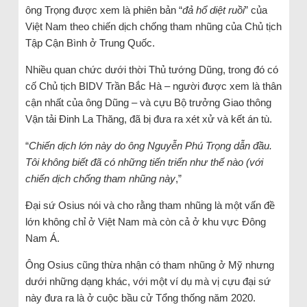
ông Trọng được xem là phiên bản “
đả hổ diệt ruồi
” của
Việt Nam theo chiến dịch chống tham nhũng của Chủ tịch
Tập Cận Bình ở Trung Quốc.
Nhiều quan chức dưới thời Thủ tướng Dũng, trong đó có
cố Chủ tịch BIDV Trần Bắc Hà – người được xem là thân
cận nhất của ông Dũng – và cựu Bộ trưởng Giao thông
Vận tải Đinh La Thăng, đã bị đưa ra xét xử và kết án tù.
“
Chiến dịch lớn này do ông Nguyễn Phú Trọng dẫn đầu.
Tôi không biết đã có những tiến triển như thế nào (với
chiến dịch chống tham nhũng này
,”
Đại sứ Osius nói và cho rằng tham nhũng là một vấn đề
lớn không chỉ ở Việt Nam mà còn cả ở khu vực Đông
Nam Á.
Ông Osius cũng thừa nhận có tham nhũng ở Mỹ nhưng
dưới những dạng khác, với một ví dụ mà vị cựu đại sứ
này đưa ra là ở cuộc bầu cử Tổng thống năm 2020.