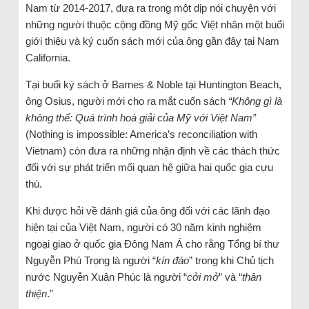
Nam từ 2014-2017, đưa ra trong một dịp nói chuyện với
những người thuộc cộng đồng Mỹ gốc Việt nhân một buổi
giới thiệu và ký cuốn sách mới của ông gần đây tại Nam
California.
Tại buổi ký sách ở Barnes & Noble tại Huntington Beach,
ông Osius, người mới cho ra mắt cuốn sách
“Không gì là
không thể: Quá trình hoà giải của Mỹ với Việt Nam”
(Nothing is impossible: America’s reconciliation with
Vietnam) còn đưa ra những nhận định về các thách thức
đối với sự phát triển mối quan hệ giữa hai quốc gia cựu
thù.
Khi được hỏi về đánh giá của ông đối với các lãnh đạo
hiện tại của Việt Nam, người có 30 năm kinh nghiệm
ngoại giao ở quốc gia Đông Nam Á cho rằng Tổng bí thư
Nguyễn Phú Trọng là người “
kín đáo
” trong khi Chủ tịch
nước Nguyễn Xuân Phúc là người “
cởi mở
” và “
thân
thiện
.”