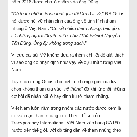
năm 2016 được cho là nhắm vào ông Dũng.
“
Có tham nhũng trong thời gian tôi làm đại sứ
,” ĐS Osius
nói được hỏi về nhận định của ông về tình hình tham
nhũng ở Việt Nam. “
Có rất nhiều tham nhũng, bao gồm
cả những người tôi yêu mến, như (Thủ tướng) Nguyễn
Tấn Dũng. Ông ấy không trong sạch
.”
Vị cựu đại sứ Mỹ không đưa ra thêm chi tiết để giải thích
vì sao ông có nhận định như vậy về cựu thủ tướng Việt
Nam.
Tuy nhiên, ông Osius cho biết có những người đã lựa
chọn không tham gia vào “
hệ thống
” đó khi từ chối những
cơ hội để nhận hối lộ hay dính líu tới tham nhũng.
Việt Nam luôn nằm trong nhóm các nước được xem là
có vấn nạn tham nhũng lớn. Theo chỉ số của
Transparency International, Việt Nam xếp hạng 87/180
nước trên thế giới, với độ tăng dần về tham nhũng theo