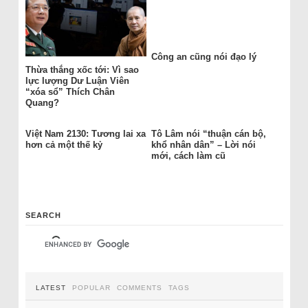
Công an cũng nói đạo lý
Thừa thắng xốc tới: Vì sao
lực lượng Dư Luận Viên
“xóa sổ” Thích Chân
Quang?
Việt Nam 2130: Tương lai xa
Tô Lâm nói “thuận cán bộ,
hơn cả một thế kỷ
khổ nhân dân” – Lời nói
mới, cách làm cũ
SEARCH
LATEST
POPULAR
COMMENTS
TAGS