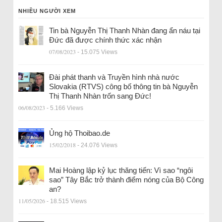
NHIỀU NGƯỜI XEM
Tin bà Nguyễn Thị Thanh Nhàn đang ẩn náu tại
Đức đã được chính thức xác nhận
07/08/2023
- 15.075 Views
Đài phát thanh và Truyền hình nhà nước
Slovakia (RTVS) công bố thông tin bà Nguyễn
Thị Thanh Nhàn trốn sang Đức!
06/08/2023
- 5.166 Views
Ủng hộ Thoibao.de
15/02/2018
- 24.076 Views
Mai Hoàng lập kỷ lục thăng tiến: Vì sao “ngôi
sao” Tây Bắc trở thành điểm nóng của Bộ Công
an?
11/05/2026
- 18.515 Views