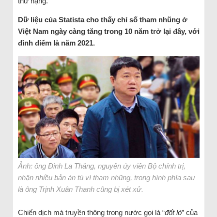
thứ hạng.
Dữ liệu của Statista cho thấy chỉ số tham nhũng ở
Việt Nam ngày càng tăng trong 10 năm trở lại đây, với
đỉnh điểm là năm 2021.
Ảnh: ông Đinh La Thăng, nguyên ủy viên Bộ chính trị,
nhận nhiều bản án tù vì tham nhũng, trong hình phía sau
là ông Trịnh Xuân Thanh cũng bị xét xử.
Chiến dịch mà truyền thông trong nước gọi là “
đốt lò
” của