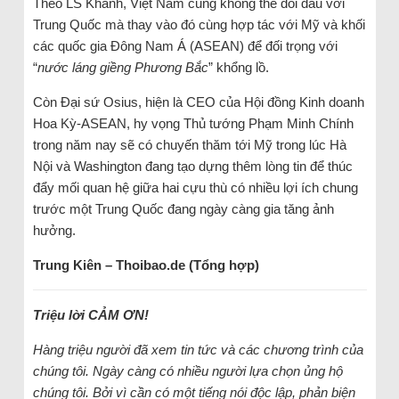
Theo LS Khanh, Việt Nam cũng không thể đối đầu với
Trung Quốc mà thay vào đó cùng hợp tác với Mỹ và khối
các quốc gia Đông Nam Á (ASEAN) để đối trọng với
“
nước láng giềng Phương Bắc
” khổng lồ.
Còn Đại sứ Osius, hiện là CEO của Hội đồng Kinh doanh
Hoa Kỳ-ASEAN, hy vọng Thủ tướng Phạm Minh Chính
trong năm nay sẽ có chuyến thăm tới Mỹ trong lúc Hà
Nội và Washington đang tạo dựng thêm lòng tin để thúc
đẩy mối quan hệ giữa hai cựu thù có nhiều lợi ích chung
trước một Trung Quốc đang ngày càng gia tăng ảnh
hưởng.
Trung Kiên – Thoibao.de (Tổng hợp)
Triệu lời CẢM ƠN!
Hàng triệu người đã xem tin tức và các chương trình của
chúng tôi. Ngày càng có nhiều người lựa chọn ủng hộ
chúng tôi. Bởi vì cần có một tiếng nói độc lập, phản biện