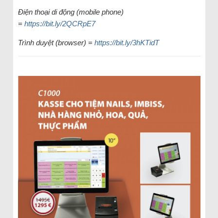
Điện thoại di động (mobile phone)
=
https://bit.ly/2QCRpE7
Trình duyệt (browser) =
https://bit.ly/3hKTidT