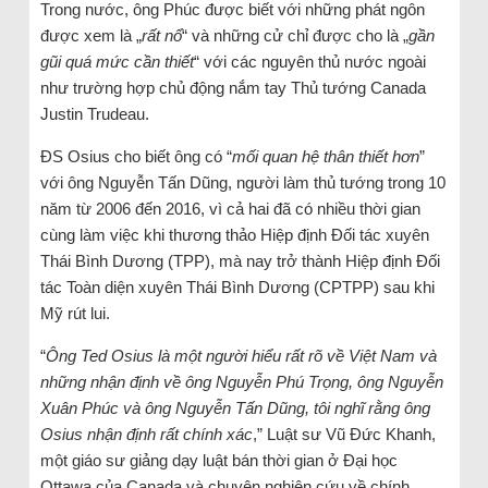
Trong nước, ông Phúc được biết với những phát ngôn
được xem là „
rất nổ
“ và những cử chỉ được cho là „
gần
gũi quá mức cần thiết
“ với các nguyên thủ nước ngoài
như trường hợp chủ động nắm tay Thủ tướng Canada
Justin Trudeau.
ĐS Osius cho biết ông có “
mối quan hệ thân thiết hơn
”
với ông Nguyễn Tấn Dũng, người làm thủ tướng trong 10
năm từ 2006 đến 2016, vì cả hai đã có nhiều thời gian
cùng làm việc khi thương thảo Hiệp định Đối tác xuyên
Thái Bình Dương (TPP), mà nay trở thành Hiệp định Đối
tác Toàn diện xuyên Thái Bình Dương (CPTPP) sau khi
Mỹ rút lui.
“
Ông Ted Osius là một người hiểu rất rõ về Việt Nam và
những nhận định về ông Nguyễn Phú Trọng, ông Nguyễn
Xuân Phúc và ông Nguyễn Tấn Dũng, tôi nghĩ rằng ông
Osius nhận định rất chính xác
,” Luật sư Vũ Đức Khanh,
một giáo sư giảng dạy luật bán thời gian ở Đại học
Ottawa của Canada và chuyên nghiên cứu về chính