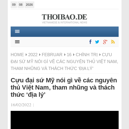
09
08
2026
HOME
2022
FEBRUAR
16
CHÍNH TRỊ
CỰU
ĐẠI SỨ MỸ NÓI GÌ VỀ CÁC NGUYÊN THỦ VIỆT NAM,
THAM NHŨNG VÀ THÁCH THỨC ‘ĐỊA LÝ’
Cựu đại sứ Mỹ nói gì về các nguyên
thủ Việt Nam, tham nhũng và thách
thức ‘địa lý’
16/02/2022
|