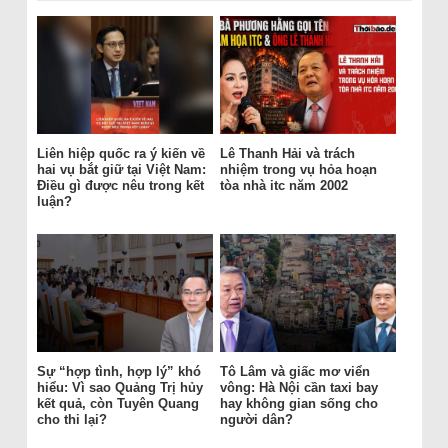
Liên hiệp quốc ra ý kiến về
Lê Thanh Hải và trách
hai vụ bắt giữ tại Việt Nam:
nhiệm trong vụ hỏa hoạn
Điều gì được nêu trong kết
tòa nhà itc năm 2002
luận?
Sự “hợp tình, hợp lý” khó
Tô Lâm và giấc mơ viển
hiểu: Vì sao Quảng Trị hủy
vông: Hà Nội cần taxi bay
kết quả, còn Tuyên Quang
hay không gian sống cho
cho thi lại?
người dân?