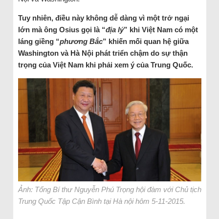
Tuy nhiên, điều này không dễ dàng vì một trở ngại
lớn mà ông Osius gọi là “
địa lý
” khi Việt Nam có một
láng giềng “
phương Bắc
” khiến mối quan hệ giữa
Washington và Hà Nội phát triển chậm do sự thận
trọng của Việt Nam khi phải xem ý của Trung Quốc.
Ảnh: Tổng Bí thư Nguyễn Phú Trọng hội đàm với Chủ tịch
Trung Quốc Tập Cận Bình tại Hà nội hôm 5-11-2015.