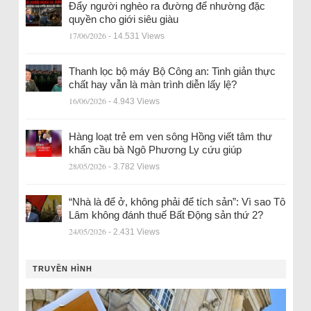
Đẩy người nghèo ra đường để nhường đặc
quyền cho giới siêu giàu
17/06/2026
- 14.531 Views
Thanh lọc bộ máy Bộ Công an: Tinh giản thực
chất hay vẫn là màn trình diễn lấy lệ?
16/06/2026
- 4.943 Views
Hàng loạt trẻ em ven sông Hồng viết tâm thư
khẩn cầu bà Ngô Phương Ly cứu giúp
28/05/2026
- 3.782 Views
“Nhà là để ở, không phải để tích sản”: Vì sao Tô
Lâm không đánh thuế Bất Động sản thứ 2?
24/05/2026
- 2.431 Views
TRUYỀN HÌNH