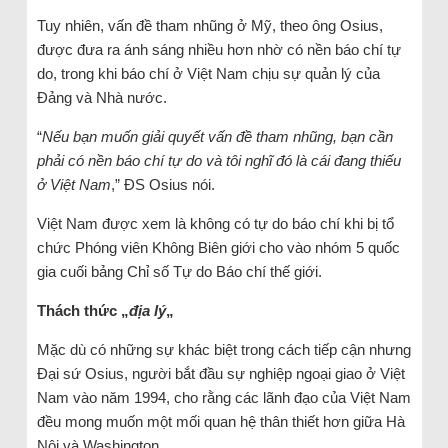
Tuy nhiên, vấn đề tham nhũng ở Mỹ, theo ông Osius,
được đưa ra ánh sáng nhiều hơn nhờ có nền báo chí tự
do, trong khi báo chí ở Việt Nam chịu sự quản lý của
Đảng và Nhà nước.
“
Nếu bạn muốn giải quyết vấn đề tham nhũng, bạn cần
phải có nền báo chí tự do và tôi nghĩ đó là cái đang thiếu
ở Việt Nam
,” ĐS Osius nói.
Việt Nam được xem là không có tự do báo chí khi bị tổ
chức Phóng viên Không Biên giới cho vào nhóm 5 quốc
gia cuối bảng Chỉ số Tự do Báo chí thế giới.
Thách thức „
địa lý
„
Mặc dù có những sự khác biệt trong cách tiếp cận nhưng
Đại sứ Osius, người bắt đầu sự nghiệp ngoại giao ở Việt
Nam vào năm 1994, cho rằng các lãnh đạo của Việt Nam
đều mong muốn một mối quan hệ thân thiết hơn giữa Hà
Nội và Washington.