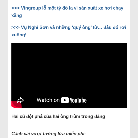
>>> Vingroup lỗ một tỷ đô la vì sản xuất xe hơi chạy
xăng
>>> Vụ Nghi Sơn và những ‘quý ông’ từ… đâu đó rơi
xuống!
Hai cú đột phá của hai ông trùm trong đảng
Cách cài vượt tường lửa miễn phí: