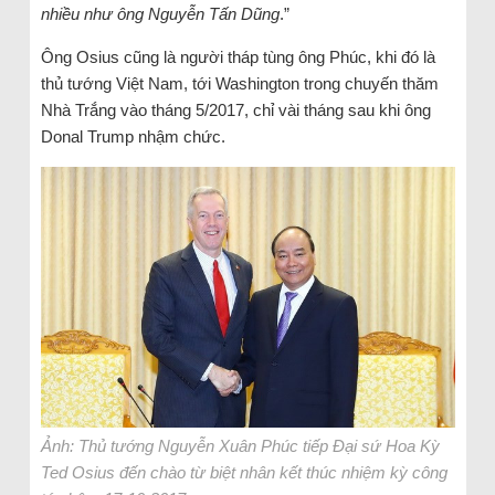
nhiều như ông Nguyễn Tấn Dũng
.”
Ông Osius cũng là người tháp tùng ông Phúc, khi đó là
thủ tướng Việt Nam, tới Washington trong chuyến thăm
Nhà Trắng vào tháng 5/2017, chỉ vài tháng sau khi ông
Donal Trump nhậm chức.
Ảnh: Thủ tướng Nguyễn Xuân Phúc tiếp Đại sứ Hoa Kỳ
Ted Osius đến chào từ biệt nhân kết thúc nhiệm kỳ công