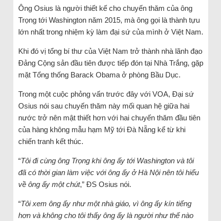
Ông Osius là người thiết kế cho chuyến thăm của ông
Trọng tới Washington năm 2015, mà ông gọi là thành tựu
lớn nhất trong nhiệm kỳ làm đại sứ của mình ở Việt Nam.
Khi đó vị tổng bí thư của Việt Nam trở thành nhà lãnh đạo
Đảng Cộng sản đầu tiên được tiếp đón tại Nhà Trắng, gặp
mặt Tổng thống Barack Obama ở phòng Bầu Dục.
Trong một cuộc phỏng vấn trước đây với VOA, Đại sứ
Osius nói sau chuyến thăm này mối quan hệ giữa hai
nước trở nên mật thiết hơn với hai chuyến thăm đầu tiên
của hàng không mẫu hạm Mỹ tới Đà Nẵng kể từ khi
chiến tranh kết thúc.
“
Tôi đi cùng ông Trọng khi ông ấy tới Washington và tôi
đã có thời gian làm việc với ông ấy ở Hà Nội nên tôi hiểu
về ông ấy một chút
,” ĐS Osius nói.
“
Tôi xem ông ấy như một nhà giáo, vì ông ấy kín tiếng
hơn và không cho tôi thấy ông ấy là người như thế nào