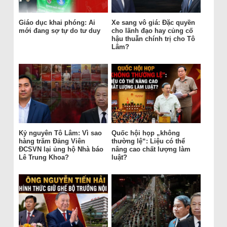
Giáo dục khai phóng: Ai
Xe sang vô giá: Đặc quyền
mới đang sợ tự do tư duy
cho lãnh đạo hay củng cố
hậu thuẫn chính trị cho Tô
Lâm?
Kỷ nguyên Tô Lâm: Vì sao
Quốc hội họp „không
hàng trăm Đảng Viên
thường lệ“: Liệu có thể
ĐCSVN lại ủng hộ Nhà báo
nâng cao chất lượng làm
Lê Trung Khoa?
luật?