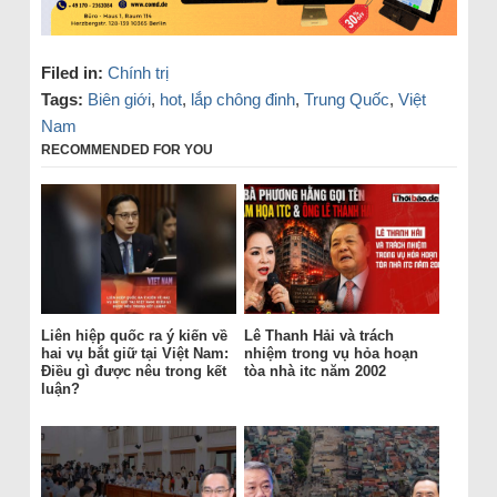
Filed in:
Chính trị
Tags:
Biên giới
,
hot
,
lắp chông đinh
,
Trung Quốc
,
Việt
Nam
RECOMMENDED FOR YOU
Liên hiệp quốc ra ý kiến về
Lê Thanh Hải và trách
hai vụ bắt giữ tại Việt Nam:
nhiệm trong vụ hỏa hoạn
Điều gì được nêu trong kết
tòa nhà itc năm 2002
luận?