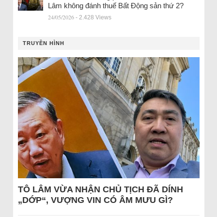
Lâm không đánh thuế Bất Động sản thứ 2?
24/05/2026
- 2.428 Views
TRUYỀN HÌNH
TÔ LÂM VỪA NHẬN CHỦ TỊCH ĐÃ DÍNH
„DỚP“, VƯỢNG VIN CÓ ÂM MƯU GÌ?