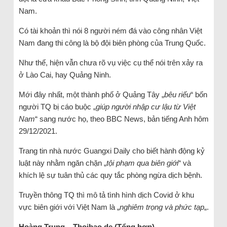
Nam.
Có tài khoản thì nói 8 người ném đá vào công nhân Việt
Nam đang thi công là bộ đội biên phòng của Trung Quốc.
Như thế, hiện vẫn chưa rõ vụ việc cụ thể nói trên xảy ra
ở Lào Cai, hay Quảng Ninh.
Mới đây nhất, một thành phố ở Quảng Tây „
bêu riếu
“ bốn
người TQ bị cáo buộc „
giúp người nhập cư lậu từ Việt
Nam
“ sang nước họ, theo BBC News, bản tiếng Anh hôm
29/12/2021.
Trang tin nhà nước Guangxi Daily cho biết hành động kỷ
luật này nhằm ngăn chặn „
tội phạm qua biên giới
“ và
khích lệ sự tuân thủ các quy tắc phòng ngừa dịch bệnh.
Truyền thông TQ thì mô tả tình hình dịch Covid ở khu
vực biên giới với Việt Nam là „
nghiêm trọng và phức tạp
„.
Hoàng Trung – Thoibao.de (Tổng hợp)