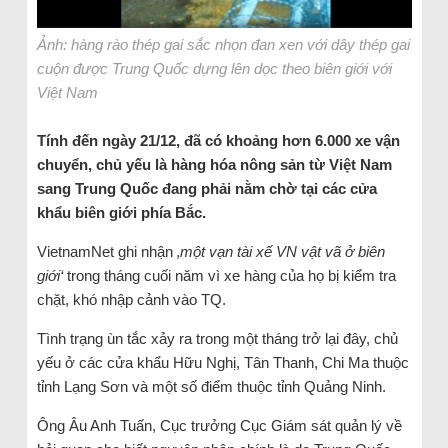
Ảnh: hàng rào thép gai sắc nhọn đan xen với dây thép gai
cuộn được Trung Quốc dựng lên dọc theo biên giới với
Việt Nam
Tính đến ngày 21/12, đã có khoảng hơn 6.000 xe vận
chuyển, chủ yếu là hàng hóa nông sản từ Việt Nam
sang Trung Quốc đang phải nằm chờ tại các cửa
khẩu biên giới phía Bắc.
VietnamNet ghi nhận
‚một vạn tài xế VN vật vã ở biên
giới‘
trong tháng cuối năm vì xe hàng của họ bị kiểm tra
chặt, khó nhập cảnh vào TQ.
Tình trạng ùn tắc xảy ra trong một tháng trở lại đây, chủ
yếu ở các cửa khẩu Hữu Nghị, Tân Thanh, Chi Ma thuộc
tỉnh Lạng Sơn và một số điểm thuộc tỉnh Quảng Ninh.
Ông Âu Anh Tuấn, Cục trưởng Cục Giám sát quản lý về