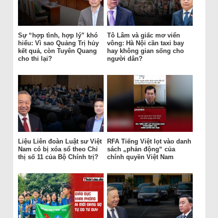
Sự “hợp tình, hợp lý” khó
Tô Lâm và giấc mơ viển
hiểu: Vì sao Quảng Trị hủy
vông: Hà Nội cần taxi bay
kết quả, còn Tuyên Quang
hay không gian sống cho
cho thi lại?
người dân?
Liệu Liên đoàn Luật sư Việt
RFA Tiếng Việt lọt vào danh
Nam có bị xóa sổ theo Chỉ
sách „phản động“ của
thị số 11 của Bộ Chính trị?
chính quyền Việt Nam