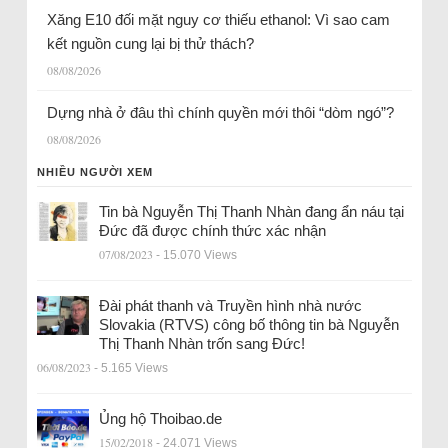
Xăng E10 đối mặt nguy cơ thiếu ethanol: Vì sao cam
kết nguồn cung lại bị thử thách?
08/08/2026
Dựng nhà ở đâu thì chính quyền mới thôi “dòm ngó”?
08/08/2026
NHIỀU NGƯỜI XEM
Tin bà Nguyễn Thị Thanh Nhàn đang ẩn náu tại
Đức đã được chính thức xác nhận
07/08/2023
- 15.070 Views
Đài phát thanh và Truyền hình nhà nước
Slovakia (RTVS) công bố thông tin bà Nguyễn
Thị Thanh Nhàn trốn sang Đức!
06/08/2023
- 5.165 Views
Ủng hộ Thoibao.de
15/02/2018
- 24.071 Views