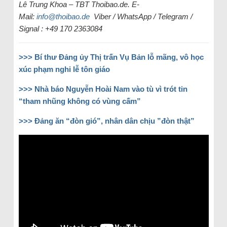
Lê Trung Khoa – TBT Thoibao.de. E-
Mail:
info@thoibao.de
Viber / WhatsApp / Telegram /
Signal : +49 170 2363084
>>> Bí thư Đảng ủy Thị trấn Vụ Bản lỗ mãng, vô học
xúc phạm nghi lễ tôn giáo
>>> Nhà báo Nguyễn Hoài Nam vào tù vì trót tin
“tham nhũng không có vùng cấm”
>>> Đảng ăn “đòn gió”, nhân dân chịu ”đòn thật”