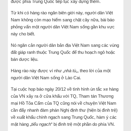
được phía Trung Quốc tiếp tục xây dựng thêm.
Từ khi có hàng rào ngăn biên giới này, người dân Việt
Nam không còn mạo hiểm sang chặt cây nữa, bài báo
phỏng vấn một người dân Việt Nam sống gần khu vực
này cho biết.
Nó ngăn cản người dân bản địa Việt Nam sang các vùng
đất giáp ranh thuộc Trung Quốc để thu hoạch ngô hoặc
bán dược liệu.
Hàng rào này được ví như „
nhà tù
„, theo lời của một
người dân Việt Nam sống ở Lào Cai.
Tại cuộc họp báo ngày 20/12 về tình hình ùn tắc xe hàng
của VN xảy ra ở cửa khẩu với TQ, Tham tán Thương
mại Hồ Tỏa Cẩm của TQ cũng nói về chuyện Việt Nam
cần đẩy nhanh đàm phán Nghị định thư (hiện bị đình trệ)
về xuất khẩu chính ngạch sang Trung Quốc, hàm ý các
mặt hàng „
tiểu ngạch
“ bị đình trệ một phần do phía VN.