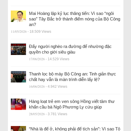
Mai Hoàng lập kỷ lục thăng tiến: Vì sao “ngôi
sao” Tây Bắc trở thành điểm nóng của Bộ Công
an?
11/05/2026
- 18.509 Views
Đẩy người nghèo ra đường để nhường đặc
quyền cho giới siêu giàu
17/06/2026
- 14.529 Views
Thanh lọc bộ máy Bộ Công an: Tinh giản thực
chất hay vẫn là màn trình diễn lấy lệ?
16/06/2026
- 4.942 Views
Hàng loạt trẻ em ven sông Hồng viết tâm thư
khẩn cầu bà Ngô Phương Ly cứu giúp
28/05/2026
- 3.781 Views
“Nhà là để ở, không phải để tích sản”: Vì sao Tô