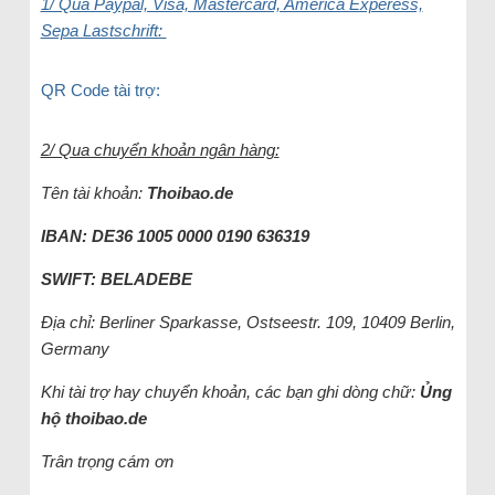
1/ Qua Paypal, Visa, Mastercard, America Experess,
Sepa Lastschrift:
QR Code tài trợ:
2/ Qua chuyển khoản ngân hàng:
Tên tài khoản:
Thoibao.de
IBAN: DE36 1005 0000 0190 636319
SWIFT: BELADEBE
Địa chỉ: Berliner Sparkasse, Ostseestr. 109, 10409 Berlin,
Germany
Khi tài trợ hay chuyển khoản, các bạn ghi dòng chữ:
Ủng
hộ
thoibao.de
Trân trọng cám ơn