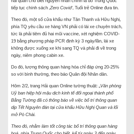
hải quan cho biết nguyên nhân chính là do Trung Quốc
tiếp tục chính sách
‚Zero Covid‘
, Tuổi trẻ Online đưa tin.
Theo đó, một số cửa khẩu như Tân Thanh và Hữu Nghị,
phía TQ yêu cầu xe hàng VN phải có lái xe chuyên trách,
tức là phải tiêm đủ hai mũi vaccine, xét nghiệm COVID-
19 bằng phương pháp PCR định kỳ 3 ngày/lần, lái xe
không được xuống xe khi sang TQ và phải đi về trong
ngày, niêm phong cabin xe.
Do đó, lượng thông quan hàng hóa chỉ đáp ứng 20-25%
so với bình thường, theo báo Quân đội Nhân dân.
Hôm 2/2, trang Hải quan Online tường thuật: „
Văn phòng
Uỷ ban hiệp hội mậu dịch kinh tế đối ngoại thành phố
Bằng Tường đã có thông báo về việc bố trí thông quan
dịp Tết Nguyên đán tại cửa khẩu Hữu Nghị Quan và lối
mở Pò Chài.
Theo đó, nhằm làm tốt công tác bố trí thông quan hàng
hoá, phía Trung Quốc cho biết, kể từ ngày 3 đến ngày