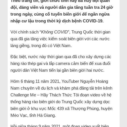
Theo trang tin, giới chức tỉnh này đã huy đội quân
đội, đảng viên và người dân gia tăng tuần tra 24 giờ
trong ngày, củng cố tuyến biên giới để ngăn ngừa
nhập cư lậu trong thời kỳ dịch bệnh COVID-19.
Với chính sách “
Không COVID
”, Trung Quốc thời gian
qua đã gia tăng việc kiểm soát biên giới với các nước
láng giềng, trong đó có Việt Nam.
Đặc biệt, nước này thời gian qua đã cho xây dựng các
hàng rào thép gai và lắp camera cảm biến để xua đuổi
người dân Việt Nam tiến lại gần biên giới hai nước.
Hôm 6 tháng 11 năm 2021, YouTuber Nguyễn Hoàng
Nam chuyên về du lịch và khám phá đăng tải trên kênh
Challenge Me – Hãy Thách Thức Tôi đoạn video về hệ
thống hàng rào biên giới do Trung Quốc xây dựng dọc
biên giới ở khu vực Mốc 439 xã Thượng Phùng, huyện
Mèo Vạc, tỉnh Hà Giang.
Hồi giữa tháng 9 năm 2021, một đoạn video xuất hiện