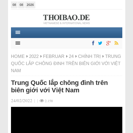
08
08
2026
HOME
2022
FEBRUAR
24
CHÍNH TRỊ
TRUNG
QUỐC LẮP CHÔNG ĐINH TRÊN BIÊN GIỚI VỚI VIỆT
NAM
Trung Quốc lắp chông đinh trên
biên giới với Việt Nam
24/02/2022
|
|
2.158