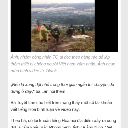
Ảnh: nhóm công nhân TQ đi dọc theo hàng rào để lắp
thêm thiết bị chống người Việt nam xâm nhập. Ảnh chụp
màn hình video từ Tiktok
„
Nếu là xung đột nhỏ trong thời gian ngắn thì chuyện chỉ
dừng ở đây
,“ bà Lan nói thêm.
Bà Tuyết Lan cho biết trên mạng thấy một số tài khoản
viết tiếng Hoa bình luận về video này.
Theo bà, có tài khoản tiếng Hoa nói địa điểm xảy ra xung
đột là cửa khẩu Bắc Phong Sinh, tỉnh Quảng Ninh, Việt