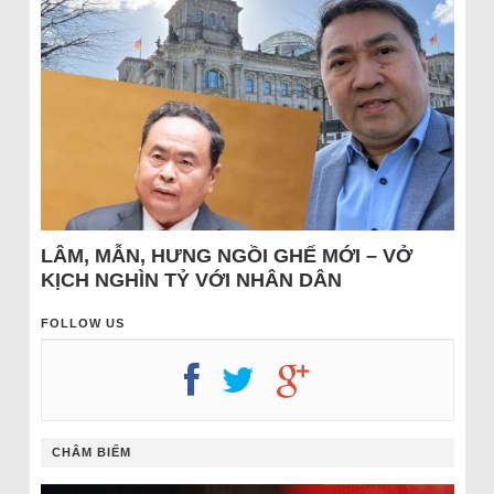
LÂM, MẪN, HƯNG NGỒI GHẾ MỚI – VỞ
KỊCH NGHÌN TỶ VỚI NHÂN DÂN
FOLLOW US
CHÂM BIẾM