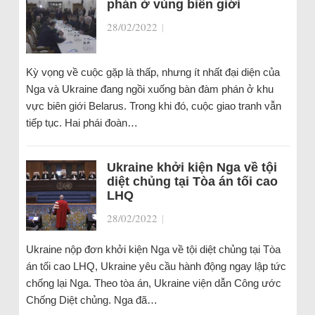
phán ở vùng biên giới
28/02/2022
|
Kỳ vọng về cuộc gặp là thấp, nhưng ít nhất đại diện của
Nga và Ukraine đang ngồi xuống bàn đàm phán ở khu
vực biên giới Belarus. Trong khi đó, cuộc giao tranh vẫn
tiếp tục. Hai phái đoàn…
Ukraine khởi kiện Nga về tội
diệt chủng tại Tòa án tối cao
LHQ
28/02/2022
|
Ukraine nộp đơn khởi kiện Nga về tội diệt chủng tại Tòa
án tối cao LHQ, Ukraine yêu cầu hành động ngay lập tức
chống lại Nga. Theo tòa án, Ukraine viện dẫn Công ước
Chống Diệt chủng. Nga đã…