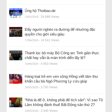
Ủng hộ Thoibao.de
15/02/2018
- 24.086 Views
Đẩy người nghèo ra đường để nhường đặc
quyền cho giới siêu giàu
17/06/2026
- 14.541 Views
Thanh lọc bộ máy Bộ Công an: Tinh giản thực
chất hay vẫn là màn trình diễn lấy lệ?
16/06/2026
- 4.953 Views
Hàng loạt trẻ em ven sông Hồng viết tâm thư
khẩn cầu bà Ngô Phương Ly cứu giúp
28/05/2026
- 3.793 Views
“Nhà là để ở, không phải để tích sản”: Vì sao Tô
Lâm không đánh thuế Bất Động sản thứ 2?
24/05/2026
- 2.440 Views