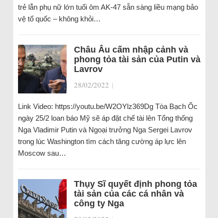
trẻ lẫn phụ nữ lớn tuổi ôm AK-47 sẵn sàng liều mạng bảo
vệ tổ quốc – không khỏi…
Châu Âu cấm nhập cảnh và
phong tỏa tài sản của Putin và
Lavrov
28/02/2022
|
Link Video: https://youtu.be/W2OYlz369Dg Tòa Bạch Ốc
ngày 25/2 loan báo Mỹ sẽ áp đặt chế tài lên Tổng thống
Nga Vladimir Putin và Ngoại trưởng Nga Sergei Lavrov
trong lúc Washington tìm cách tăng cường áp lực lên
Moscow sau…
Thụy Sĩ quyết định phong tỏa
tài sản của các cá nhân và
công ty Nga