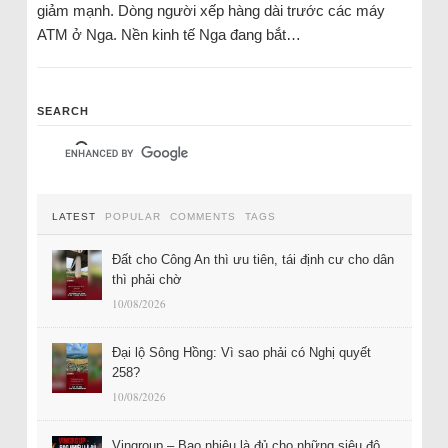
giảm mạnh. Dòng người xếp hàng dài trước các máy
ATM ở Nga. Nền kinh tế Nga đang bắt…
SEARCH
LATEST
POPULAR
COMMENTS
TAGS
Đất cho Công An thì ưu tiên, tái định cư cho dân
thì phải chờ
10/08/2026
Đại lộ Sông Hồng: Vì sao phải có Nghị quyết
258?
10/08/2026
Vingroup – Bao nhiêu là đủ cho những siêu đô