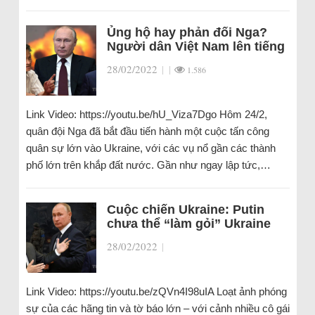
Ủng hộ hay phản đối Nga?
Người dân Việt Nam lên tiếng
28/02/2022
|
|
1.586
Link Video: https://youtu.be/hU_Viza7Dgo Hôm 24/2,
quân đội Nga đã bắt đầu tiến hành một cuộc tấn công
quân sự lớn vào Ukraine, với các vụ nổ gần các thành
phố lớn trên khắp đất nước. Gần như ngay lập tức,…
Cuộc chiến Ukraine: Putin
chưa thể “làm gỏi” Ukraine
28/02/2022
|
Link Video: https://youtu.be/zQVn4I98uIA Loạt ảnh phóng
sự của các hãng tin và tờ báo lớn – với cảnh nhiều cô gái