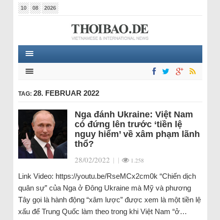
10
08
2026
28. FEBRUAR 2022
TAG:
Nga đánh Ukraine: Việt Nam
có đứng lên trước ‘tiền lệ
nguy hiểm’ về xâm phạm lãnh
thổ?
28/02/2022
|
|
1.258
Link Video: https://youtu.be/RseMCx2cm0k “Chiến dịch
quân sự” của Nga ở Đông Ukraine mà Mỹ và phương
Tây gọi là hành động “xâm lược” được xem là một tiền lệ
xấu để Trung Quốc làm theo trong khi Việt Nam “ở…