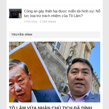
Công an gây thiệt hại được miễn tội hình sự: Nỗ
lực loại trừ trách nhiệm của Tô Lâm?
07/07/2026
- 2.344 Views
TRUYỀN HÌNH
TÔ LÂM VỪA NHẬN CHỦ TỊCH ĐÃ DÍNH