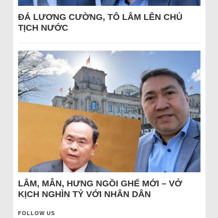
ĐÁ LƯƠNG CƯỜNG, TÔ LÂM LÊN CHỦ
TỊCH NƯỚC
LÂM, MẪN, HƯNG NGỒI GHẾ MỚI – VỞ
KỊCH NGHÌN TỶ VỚI NHÂN DÂN
FOLLOW US