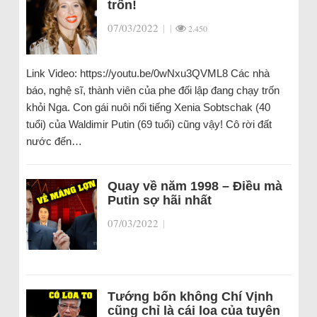
trốn!
07/03/2022
|
|
2.450
Link Video: https://youtu.be/0wNxu3QVML8 Các nhà
báo, nghệ sĩ, thành viên của phe đối lập đang chạy trốn
khỏi Nga. Con gái nuôi nổi tiếng Xenia Sobtschak (40
tuổi) của Waldimir Putin (69 tuổi) cũng vậy! Cô rời đất
nước đến…
Quay về năm 1998 – Điều mà
Putin sợ hãi nhất
07/03/2022
|
Tướng bốn không Chí Vịnh
cũng chỉ là cái loa của tuyên