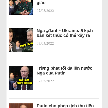
giáo
07/03/2022
|
Nga „đánh“ Ukraine: 5 kịch
bản kết thúc có thể xảy ra
07/03/2022
|
Trừng phạt tối đa lên nước
Nga của Putin
07/03/2022
|
Putin cho phép tịch thu tiền