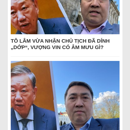
TÔ LÂM VỪA NHẬN CHỦ TỊCH ĐÃ DÍNH
„DỚP“, VƯỢNG VIN CÓ ÂM MƯU GÌ?