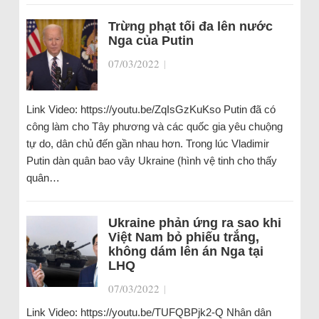
Trừng phạt tối đa lên nước
Nga của Putin
07/03/2022
|
Link Video: https://youtu.be/ZqIsGzKuKso Putin đã có
công làm cho Tây phương và các quốc gia yêu chuộng
tự do, dân chủ đến gần nhau hơn. Trong lúc Vladimir
Putin dàn quân bao vây Ukraine (hình vệ tinh cho thấy
quân…
Ukraine phản ứng ra sao khi
Việt Nam bỏ phiếu trắng,
không dám lên án Nga tại
LHQ
07/03/2022
|
Link Video: https://youtu.be/TUFQBPjk2-Q Nhân dân