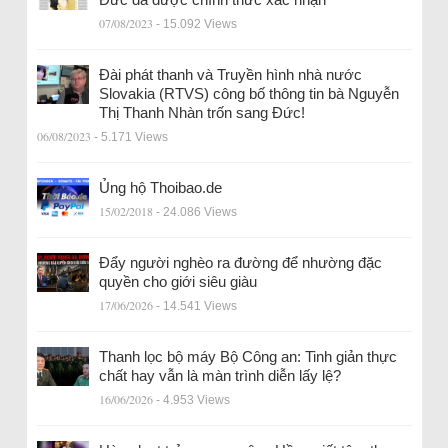
07/08/2023
- 15.092 Views
Đài phát thanh và Truyền hình nhà nước
Slovakia (RTVS) công bố thông tin bà Nguyễn
Thị Thanh Nhàn trốn sang Đức!
06/08/2023
- 5.171 Views
Ủng hộ Thoibao.de
15/02/2018
- 24.086 Views
Đẩy người nghèo ra đường để nhường đặc
quyền cho giới siêu giàu
17/06/2026
- 14.541 Views
Thanh lọc bộ máy Bộ Công an: Tinh giản thực
chất hay vẫn là màn trình diễn lấy lệ?
16/06/2026
- 4.953 Views