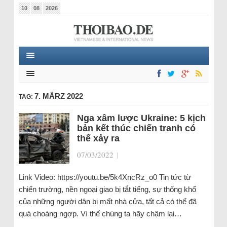
10
08
2026
7. MÄRZ 2022
TAG:
Nga xâm lược Ukraine: 5 kịch
bản kết thúc chiến tranh có
thể xảy ra
07/03/2022
|
Link Video: https://youtu.be/5k4XncRz_o0 Tin tức từ
chiến trường, nền ngoại giao bị tắt tiếng, sự thống khổ
của những người dân bị mất nhà cửa, tất cả có thể đã
quá choáng ngợp. Vì thế chúng ta hãy chậm lại…