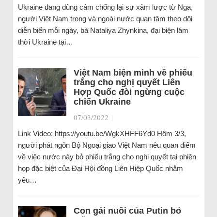
Ukraine đang dũng cảm chống lại sự xâm lược từ Nga,
người Việt Nam trong và ngoài nước quan tâm theo dõi
diễn biến mỗi ngày, bà Nataliya Zhynkina, đại biện lâm
thời Ukraine tại…
Việt Nam biện minh về phiếu
trắng cho nghị quyết Liên
Hợp Quốc đòi ngừng cuộc
chiến Ukraine
07/03/2022
|
Link Video: https://youtu.be/WgkXHFF6Yd0 Hôm 3/3,
người phát ngôn Bộ Ngoại giao Việt Nam nêu quan điểm
về việc nước này bỏ phiếu trắng cho nghị quyết tại phiên
họp đặc biệt của Đại Hội đồng Liên Hiệp Quốc nhằm
yêu…
Con gái nuôi của Putin bỏ