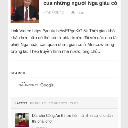
của những người Nga giàu có
07/03/2022
|
|
7.448
Link Video: https://youtu.be/wEPgqKlGi5k Thời gian khó
khăn hơn nữa có thể còn ở phía trước đối với các nhà tài
phiệt Nga hoặc các quan chức giàu có ở Moscow trong
tương lai: Theo truyền hình nhà nước, ông chủ…
SEARCH
LATEST
POPULAR
COMMENTS
TAGS
Đất cho Công An thì ưu tiên, tái định cư cho dân
thì phải chờ