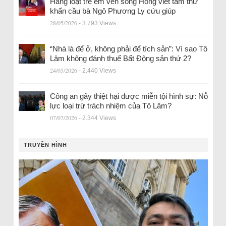
Hàng loạt trẻ em ven sông Hồng viết tâm thư
khẩn cầu bà Ngô Phương Ly cứu giúp
28/05/2026
- 3.793 Views
“Nhà là để ở, không phải để tích sản”: Vì sao Tô
Lâm không đánh thuế Bất Động sản thứ 2?
24/05/2026
- 2.440 Views
Công an gây thiệt hại được miễn tội hình sự: Nỗ
lực loại trừ trách nhiệm của Tô Lâm?
07/07/2026
- 2.344 Views
TRUYỀN HÌNH