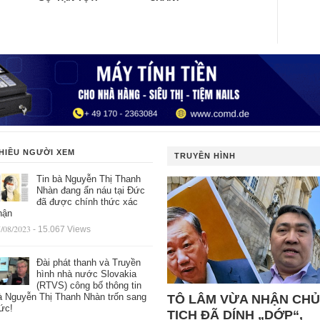
HIỀU NGƯỜI XEM
TRUYỀN HÌNH
Tin bà Nguyễn Thị Thanh
Nhàn đang ẩn náu tại Đức
đã được chính thức xác
hận
/08/2023
- 15.067 Views
Đài phát thanh và Truyền
hình nhà nước Slovakia
(RTVS) công bố thông tin
à Nguyễn Thị Thanh Nhàn trốn sang
TÔ LÂM VỪA NHẬN CHỦ
ức!
TỊCH ĐÃ DÍNH „DỚP“,