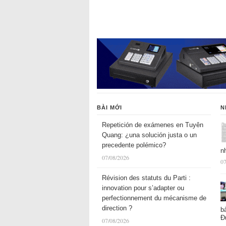
BÀI MỚI
N
Repetición de exámenes en Tuyên
Quang: ¿una solución justa o un
precedente polémico?
n
07/08/2026
07
Révision des statuts du Parti :
innovation pour s’adapter ou
perfectionnement du mécanisme de
direction ?
b
Đ
07/08/2026