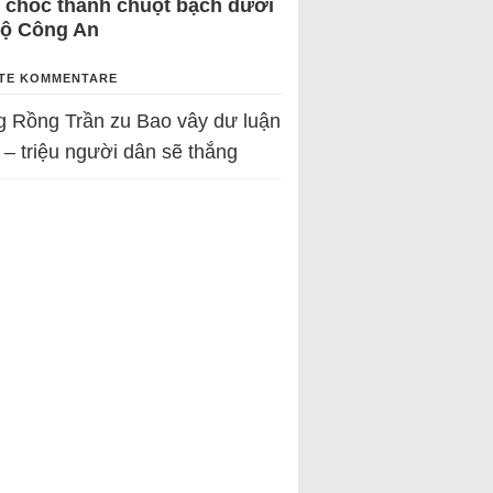
 chốc thành chuột bạch dưới
Bộ Công An
TE KOMMENTARE
g Rồng Trần
zu
Bao vây dư luận
 – triệu người dân sẽ thắng