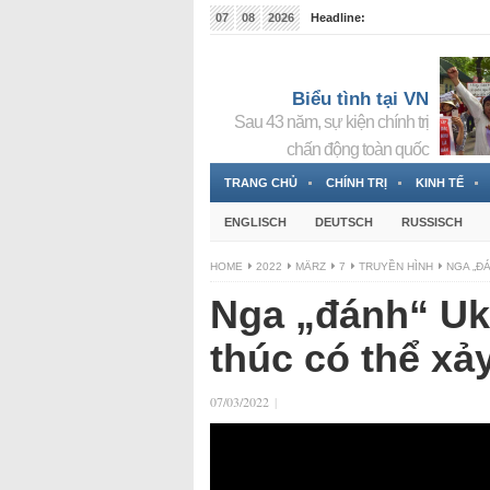
07
08
2026
Headline:
Tin bà Nguyễn Thị Thanh Nhàn đang ẩn náu tại Đức
Biểu tình tại VN
Sau 43 năm, sự kiện chính trị
chấn động toàn quốc
TRANG CHỦ
CHÍNH TRỊ
KINH TẾ
ENGLISCH
DEUTSCH
RUSSISCH
HOME
2022
MÄRZ
7
TRUYỀN HÌNH
NGA „Đ
Nga „đánh“ Ukr
thúc có thể xảy
07/03/2022
|