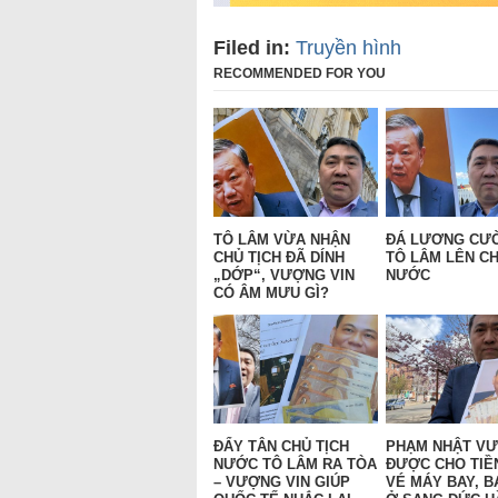
Filed in:
Truyền hình
RECOMMENDED FOR YOU
TÔ LÂM VỪA NHẬN
ĐÁ LƯƠNG CƯ
CHỦ TỊCH ĐÃ DÍNH
TÔ LÂM LÊN CH
„DỚP“, VƯỢNG VIN
NƯỚC
CÓ ÂM MƯU GÌ?
ĐẨY TÂN CHỦ TỊCH
PHẠM NHẬT V
NƯỚC TÔ LÂM RA TÒA
ĐƯỢC CHO TIỀ
– VƯỢNG VIN GIÚP
VÉ MÁY BAY, B