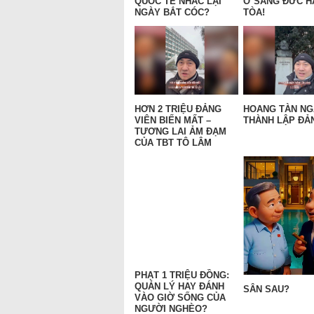
QUỐC TẾ NHẮC LẠI
Ở SANG ĐỨC H
NGÀY BẮT CÓC?
TÒA!
HƠN 2 TRIỆU ĐẢNG
HOANG TÀN N
VIÊN BIẾN MẤT –
THÀNH LẬP ĐẢN
TƯƠNG LAI ẢM ĐẠM
CỦA TBT TÔ LÂM
PHẠT 1 TRIỆU ĐỒNG:
QUẢN LÝ HAY ĐÁNH
SÂN SAU?
VÀO GIỜ SỐNG CỦA
NGƯỜI NGHÈO?