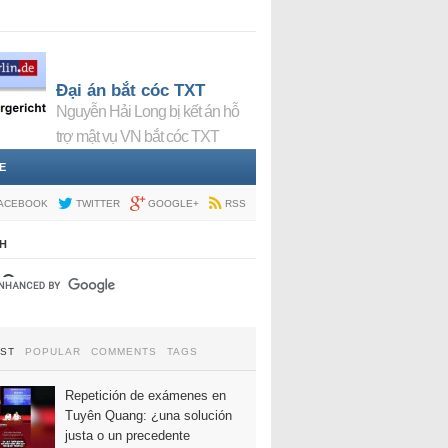
Đại án bắt cóc TXT
Nguyễn Hải Long bị kết án hỗ
trợ mật vụ VN bắt cóc TXT
E
ACEBOOK
TWITTER
GOOGLE+
RSS
H
EST
POPULAR
COMMENTS
TAGS
Repetición de exámenes en
Tuyên Quang: ¿una solución
justa o un precedente