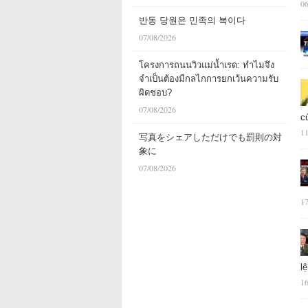
06
반동 당원은 민족의 복이다
07/08/2026
โครงการถนนวิวแม่น้ำเรด: ทำไมจึง
จำเป็นต้องมีกลไกการยกเว้นความรับ
ผิดชอบ?
07/08/2026
c
11
写真をシェアしただけでも罰則の対
象に
07/08/2026
17
l
16