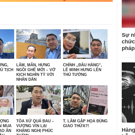
Sự n
chức
pháp
ỜNG,
LÂM, MẪN, HƯNG
CHÍNH „ĐẦU HÀNG“,
Ủ TỊCH
NGỒI GHẾ MỚI – VỞ
LÊ MINH HƯNG LÊN
KỊCH NGHÌN TỶ VỚI
THỦ TƯỚNG
NHÂN DÂN
ƯỢNG
TÒA XỬ QUÁ ĐAU –
T. LÂM GẶP HỌA ĐÚNG
N MUA
VƯỢNG VIN LẠI
GIAO THỪA?!
Hàng
AO ĂN
KHÁNG NGHỊ PHÚC