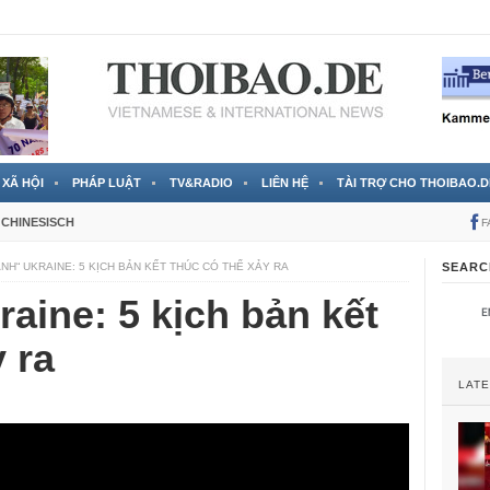
 đã được chính thức xác nhận
3 Jahren ago
XÃ HỘI
PHÁP LUẬT
TV&RADIO
LIÊN HỆ
TÀI TRỢ CHO THOIBAO.D
CHINESISCH
F
ÁNH“ UKRAINE: 5 KỊCH BẢN KẾT THÚC CÓ THỂ XẢY RA
SEARC
aine: 5 kịch bản kết
 ra
LAT