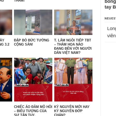
ẦU
THẨM!
bỗng
tay 
NEUES
Lon
viên
GÀY
ĐẬP BỎ BỨC TƯỜNG
T. LÂM NGỒI TIẾP TBT
G 3.2
CỘNG SẢN!
– THẢM HỌA NÀO
ĐANG ĐẾN VỚI NGƯỜI
DÂN VIỆT NAM?
CHIẾC ÁO ĐẦM MỒ HÔI
KỶ NGUYÊN MỚI HAY
– BIỂU TƯỢNG CỦA
KỶ NGUYÊN ĐỚP
SỰ TẬN TỤY.
CHÁN?