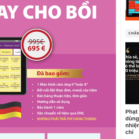
CHÂM
Phạt
dùng
nhiệ
chí