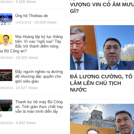
/08/2023
- 5.165 Views
VƯỢNG VIN CÓ ÂM MƯ
GÌ?
Ủng hộ Thoibao.de
15/02/2018
- 24.059 Views
Mai Hoàng lập kỷ lục thăng
tiến: Vì sao “ngôi sao” Tây
Bắc trở thành điểm nóng
ủa Bộ Công an?
/05/2026
- 18.505 Views
Đẩy người nghèo ra đường
ĐÁ LƯƠNG CƯỜNG, TÔ
để nhường đặc quyền cho
giới siêu giàu
LÂM LÊN CHỦ TỊCH
/06/2026
- 14.527 Views
NƯỚC
Thanh lọc bộ máy Bộ Công
an: Tinh giản thực chất hay
vẫn là màn trình diễn lấy
ệ?
/06/2026
- 4.942 Views