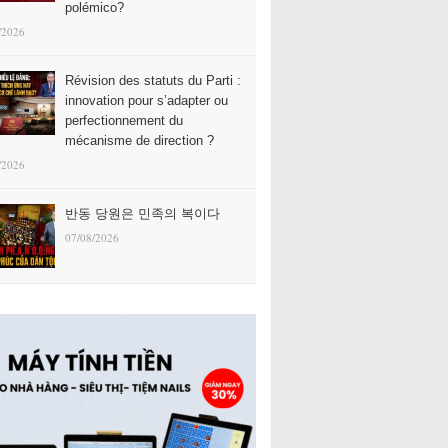
polémico?
/2026
Révision des statuts du Parti :
innovation pour s’adapter ou
perfectionnement du
mécanisme de direction ?
/2026
반동 당원은 민족의 복이다
07/08/2026