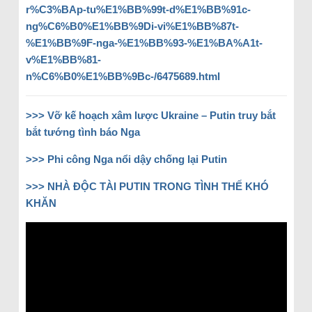
r%C3%BAp-tu%E1%BB%99t-d%E1%BB%91c-
ng%C6%B0%E1%BB%9Di-vi%E1%BB%87t-
%E1%BB%9F-nga-%E1%BB%93-%E1%BA%A1t-
v%E1%BB%81-
n%C6%B0%E1%BB%9Bc-/6475689.html
>>> Vỡ kế hoạch xâm lược Ukraine – Putin truy bắt
bắt tướng tình báo Nga
>>> Phi công Nga nổi dậy chống lại Putin
>>> NHÀ ĐỘC TÀI PUTIN TRONG TÌNH THẾ KHÓ
KHĂN