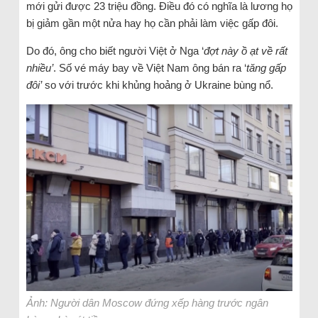
mới gửi được 23 triệu đồng. Điều đó có nghĩa là lương họ
bị giảm gần một nửa hay họ cần phải làm việc gấp đôi.
Do đó, ông cho biết người Việt ở Nga ‘
đợt này ồ ạt về rất
nhiều’
. Số vé máy bay về Việt Nam ông bán ra ‘
tăng gấp
đôi’
so với trước khi khủng hoảng ở Ukraine bùng nổ.
Ảnh: Người dân Moscow đứng xếp hàng trước ngân