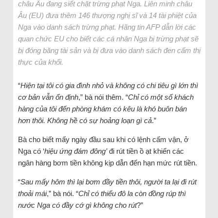
châu Âu đang siết chặt trừng phạt Nga. Liên minh châu
Âu (EU) đưa thêm 146 thượng nghị sĩ và 14 tài phiệt của
Nga vào danh sách trừng phạt. Hãng tin AFP dẫn lời các
quan chức EU cho biết các cá nhân Nga bị trừng phạt sẽ
bị đóng băng tài sản và bị đưa vào danh sách đen cấm thị
thực của khối.
“
Hiện tại tôi có gia đình nhỏ và không có chi tiêu gì lớn thì
cơ bản vẫn ổn định
,” bà nói thêm. “
Chỉ có một số khách
hàng của tôi đến phòng khám có kêu là khó buôn bán
hơn thôi. Không hề có sự hoảng loạn gì cả
.”
Bà cho biết mấy ngày đầu sau khi có lệnh cấm vận, ở
Nga có ‘
hiệu ứng đám đông’
đi rút tiền ồ ạt khiến các
ngân hàng bơm tiền không kịp dẫn đến hạn mức rút tiền.
“
Sau mấy hôm thì lại bơm đầy tiền thôi, người ta lại đi rút
thoải mái
,” bà nói. “
Chỉ có thiếu đô la còn đồng rúp thì
nước Nga có đầy cớ gì không cho rút
?”