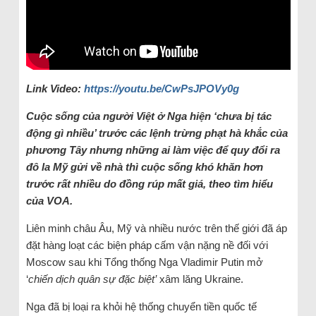
Link Video:
https://youtu.be/CwPsJPOVy0g
Cuộc sống của người Việt ở Nga hiện ‘chưa bị tác
động gì nhiều’ trước các lệnh trừng phạt hà khắc của
phương Tây nhưng những ai làm việc để quy đổi ra
đô la Mỹ gửi về nhà thì cuộc sống khó khăn hơn
trước rất nhiều do đồng rúp mất giá, theo tìm hiểu
của VOA.
Liên minh châu Âu, Mỹ và nhiều nước trên thế giới đã áp
đặt hàng loạt các biện pháp cấm vận nặng nề đối với
Moscow sau khi Tổng thống Nga Vladimir Putin mở
‘
chiến dịch quân sự đặc biệt’
xâm lăng Ukraine.
Nga đã bị loại ra khỏi hệ thống chuyển tiền quốc tế