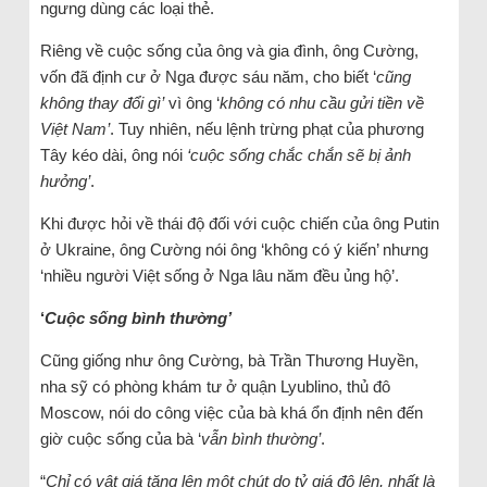
ngưng dùng các loại thẻ.
Riêng về cuộc sống của ông và gia đình, ông Cường,
vốn đã định cư ở Nga được sáu năm, cho biết ‘
cũng
không thay đổi gì’
vì ông ‘
không có nhu cầu gửi tiền về
Việt Nam’
. Tuy nhiên, nếu lệnh trừng phạt của phương
Tây kéo dài, ông nói
‘cuộc sống chắc chắn sẽ bị ảnh
hưởng’
.
Khi được hỏi về thái độ đối với cuộc chiến của ông Putin
ở Ukraine, ông Cường nói ông ‘không có ý kiến’ nhưng
‘nhiều người Việt sống ở Nga lâu năm đều ủng hộ’.
‘
Cuộc sống bình thường’
Cũng giống như ông Cường, bà Trần Thương Huyền,
nha sỹ có phòng khám tư ở quận Lyublino, thủ đô
Moscow, nói do công việc của bà khá ổn định nên đến
giờ cuộc sống của bà ‘
vẫn bình thường’
.
“
Chỉ có vật giá tăng lên một chút do tỷ giá đô lên, nhất là