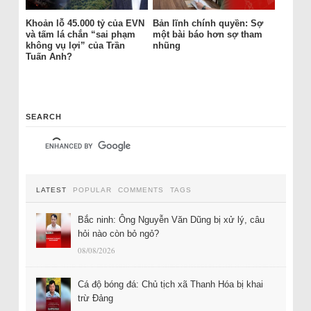
Khoản lỗ 45.000 tỷ của EVN
Bản lĩnh chính quyền: Sợ
và tấm lá chắn “sai phạm
một bài báo hơn sợ tham
không vụ lợi” của Trần
nhũng
Tuấn Anh?
SEARCH
LATEST
POPULAR
COMMENTS
TAGS
Bắc ninh: Ông Nguyễn Văn Dũng bị xử lý, câu
hỏi nào còn bỏ ngỏ?
08/08/2026
Cá độ bóng đá: Chủ tịch xã Thanh Hóa bị khai
trừ Đảng