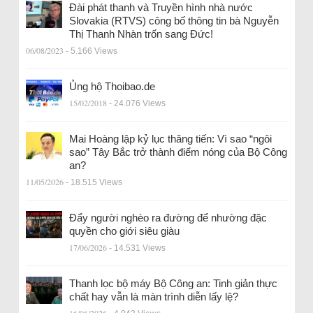
Đài phát thanh và Truyền hình nhà nước
Slovakia (RTVS) công bố thông tin bà Nguyễn
Thị Thanh Nhàn trốn sang Đức!
06/08/2023
- 5.166 Views
Ủng hộ Thoibao.de
15/02/2018
- 24.076 Views
Mai Hoàng lập kỷ lục thăng tiến: Vì sao “ngôi
sao” Tây Bắc trở thành điểm nóng của Bộ Công
an?
11/05/2026
- 18.515 Views
Đẩy người nghèo ra đường để nhường đặc
quyền cho giới siêu giàu
17/06/2026
- 14.531 Views
Thanh lọc bộ máy Bộ Công an: Tinh giản thực
chất hay vẫn là màn trình diễn lấy lệ?
16/06/2026