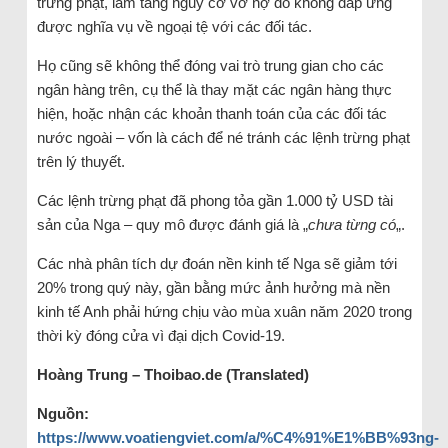
trừng phạt, làm tăng nguy cơ vỡ nợ do không đáp ứng
được nghĩa vụ về ngoại tệ với các đối tác.
Họ cũng sẽ không thể đóng vai trò trung gian cho các
ngân hàng trên, cụ thể là thay mặt các ngân hàng thực
hiện, hoặc nhận các khoản thanh toán của các đối tác
nước ngoài – vốn là cách để né tránh các lệnh trừng phạt
trên lý thuyết.
Các lệnh trừng phạt đã phong tỏa gần 1.000 tỷ USD tài
sản của Nga – quy mô được đánh giá là „
chưa từng có
„.
Các nhà phân tích dự đoán nền kinh tế Nga sẽ giảm tới
20% trong quý này, gần bằng mức ảnh hưởng mà nền
kinh tế Anh phải hứng chịu vào mùa xuân năm 2020 trong
thời kỳ đóng cửa vì đại dịch Covid-19.
Hoàng Trung – Thoibao.de (Translated)
Nguồn:
https://www.voatiengviet.com/a/%C4%91%E1%BB%93ng-