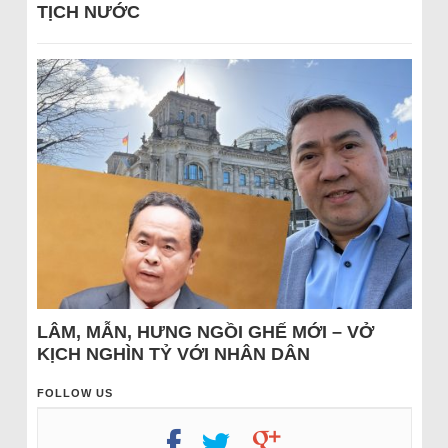
TỊCH NƯỚC
LÂM, MẪN, HƯNG NGỒI GHẾ MỚI – VỞ
KỊCH NGHÌN TỶ VỚI NHÂN DÂN
FOLLOW US