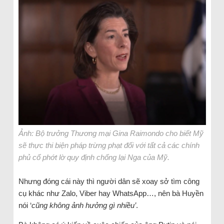
Ảnh: Bộ trưởng Thương mại Gina Raimondo cho biết Mỹ
sẽ thực thi biện pháp trừng phạt đối với tất cả các chính
phủ cố phớt lờ quy định chống lại Nga của Mỹ.
Nhưng đóng cái này thì người dân sẽ xoay sở tìm công
cụ khác như Zalo, Viber hay WhatsApp…, nên bà Huyền
nói ‘
cũng không ảnh hưởng gì nhiều’
.