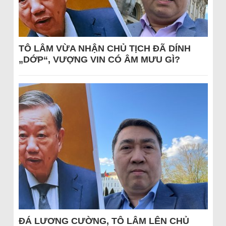
TÔ LÂM VỪA NHẬN CHỦ TỊCH ĐÃ DÍNH
„DỚP“, VƯỢNG VIN CÓ ÂM MƯU GÌ?
ĐÁ LƯƠNG CƯỜNG, TÔ LÂM LÊN CHỦ