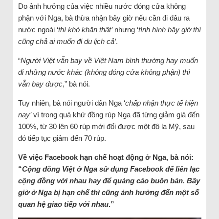
Do ảnh hưởng của việc nhiều nước đóng cửa không
phận với Nga, bà thừa nhận bây giờ nếu cần đi đâu ra
nước ngoài ‘
thì khó khăn thật’
nhưng ‘
tình hình bây giờ thì
cũng chả ai muốn đi du lịch cả’
.
“
Người Việt vẫn bay về Việt Nam bình thường hay muốn
đi những nước khác (không đóng cửa không phận) thì
vẫn bay được
,” bà nói.
Tuy nhiên, bà nói người dân Nga ‘
chấp nhận thực tế hiện
nay’
vì trong quá khứ đồng rúp Nga đã từng giảm giá đến
100%, từ 30 lên 60 rúp mới đổi được một đô la Mỹ, sau
đó tiếp tục giảm đến 70 rúp.
Về việc Facebook hạn chế hoạt động ở Nga, bà nói:
“
Cộng đồng Việt ở Nga sử dụng Facebook để liên lạc
cộng đồng với nhau hay để quảng cáo buôn bán. Bây
giờ ở Nga bị hạn chế thì cũng ảnh hưởng đến một số
quan hệ giao tiếp với nhau
.”