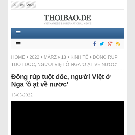
09
08
2026
HOME
2022
MÄRZ
13
KINH TẾ
ĐỒNG RÚP
TUỘT DỐC, NGƯỜI VIỆT Ở NGA ‘Ồ ẠT VỀ NƯỚC’
Đồng rúp tuột dốc, người Việt ở
Nga ‘ồ ạt về nước’
13/03/2022
|