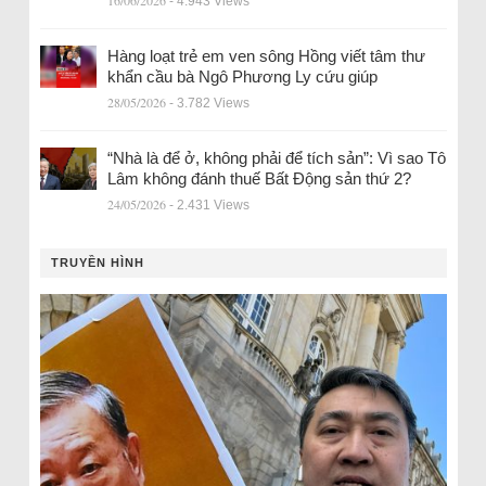
- 4.943 Views
Hàng loạt trẻ em ven sông Hồng viết tâm thư
khẩn cầu bà Ngô Phương Ly cứu giúp
28/05/2026
- 3.782 Views
“Nhà là để ở, không phải để tích sản”: Vì sao Tô
Lâm không đánh thuế Bất Động sản thứ 2?
24/05/2026
- 2.431 Views
TRUYỀN HÌNH