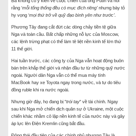
Bà không có ý kiến về cuộc chiến của ông Putin và nói
rằng ‘
mỗi tổng thống đều có mục đích riêng’
nhưng bày tỏ
hy vọng ‘
mọi thứ trở về quỹ đạo bình yên như trước’
.
Phương Tây đang cắt đứt các dòng chảy tiền tệ giữa
Nga và toàn cầu. Bất chấp những nỗ lực của Moscow,
các lệnh trừng phạt có thể làm tê liệt nền kinh tế lớn thứ
11 thế giới.
Hai tuần trước, các công ty của Nga vẫn hoạt động buôn
bán trên khắp thế giới và nhận đầu tư từ những quỹ nước
ngoài. Người dân Nga vẫn có thể mua máy tính
MacBook hay xe Toyota ngay trong nước, và tự do tiêu
đồng ruble khi ra nước ngoài.
Nhưng giờ đây, họ đang bị “
trói tay
“ về tài chính. Ngay
sau khi Nga mở chiến dịch quân sự ở Ukraine, một cuộc
chiến khác nhằm cô lập nền kinh tế của nước này và gây
áp lực lên Điện Kremlin cũng bắt đầu.
Động thái đầu tiên của các chính phủ phương Tây là