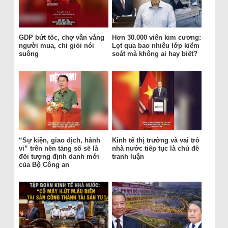
GDP bứt tốc, chợ vẫn vắng
Hơn 30.000 viên kim cương:
người mua, chỉ giỏi nói
Lọt qua bao nhiêu lớp kiểm
suông
soát mà không ai hay biết?
“Sự kiện, giao dịch, hành
Kinh tế thị trường và vai trò
vi” trên nền tảng số sẽ là
nhà nước tiếp tục là chủ đề
đối tượng định danh mới
tranh luận
của Bộ Công an