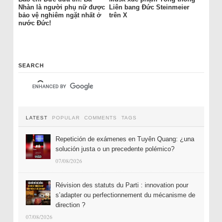
Nhàn là người phụ nữ được
Liên bang Đức Steinmeier
bảo vệ nghiêm ngặt nhất ở
trên X
nước Đức!
SEARCH
LATEST
POPULAR
COMMENTS
TAGS
Repetición de exámenes en Tuyên Quang: ¿una
solución justa o un precedente polémico?
07/08/2026
Révision des statuts du Parti : innovation pour
s’adapter ou perfectionnement du mécanisme de
direction ?
07/08/2026