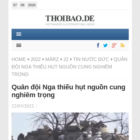
07
08
2026
HOME
2022
MÄRZ
22
TIN NƯỚC ĐỨC
QUÂN
ĐỘI NGA THIẾU HỤT NGUỒN CUNG NGHIÊM
TRỌNG
Quân đội Nga thiếu hụt nguồn cung
nghiêm trọng
22/03/2022
|