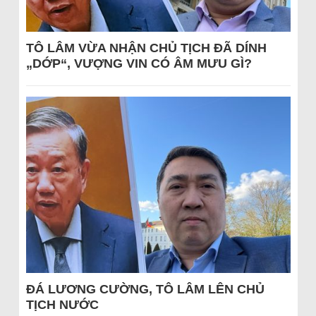
TÔ LÂM VỪA NHẬN CHỦ TỊCH ĐÃ DÍNH
„DỚP“, VƯỢNG VIN CÓ ÂM MƯU GÌ?
ĐÁ LƯƠNG CƯỜNG, TÔ LÂM LÊN CHỦ
TỊCH NƯỚC