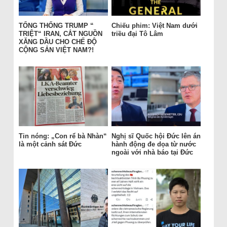
TỔNG THỐNG TRUMP “
Chiếu phim: Việt Nam dưới
TRIỆT“ IRAN, CẮT NGUỒN
triều đại Tô Lâm
XĂNG DẦU CHO CHẾ ĐỘ
CỘNG SẢN VIỆT NAM?!
Tin nóng: „Con rể bà Nhàn“
Nghị sĩ Quốc hội Đức lên án
là một cảnh sát Đức
hành động đe dọa từ nước
ngoài với nhà báo tại Đức