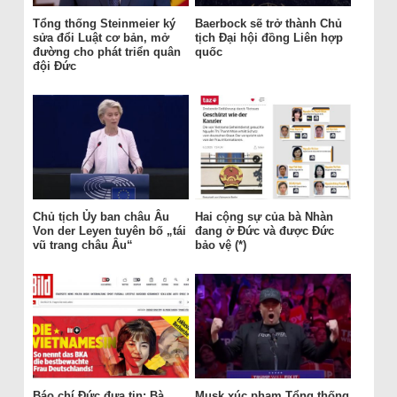
Tổng thống Steinmeier ký
Baerbock sẽ trở thành Chủ
sửa đổi Luật cơ bản, mở
tịch Đại hội đồng Liên hợp
đường cho phát triển quân
quốc
đội Đức
Chủ tịch Ủy ban châu Âu
Hai cộng sự của bà Nhàn
Von der Leyen tuyên bố „tái
đang ở Đức và được Đức
vũ trang châu Âu“
bảo vệ (*)
Báo chí Đức đưa tin: Bà
Musk xúc phạm Tổng thống