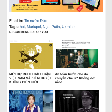
Filed in:
Tin nước Đức
Tags:
hot
,
Mariupol
,
Nga
,
Putin
,
Ukraine
RECOMMENDED FOR YOU
MỜI DỰ BUỔI THẢO LUẬN:
An toàn trước chế độ
VIỆT NAM VÀ KIỂM DUYỆT
chuyên chế ư? Không đời
KHÔNG BIÊN GIỚI
nào!