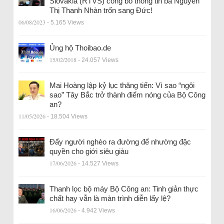
Slovakia (RTVS) công bố thông tin bà Nguyễn
Thị Thanh Nhàn trốn sang Đức!
06/08/2023
- 5.165 Views
Ủng hộ Thoibao.de
15/02/2018
- 24.057 Views
Mai Hoàng lập kỷ lục thăng tiến: Vì sao “ngôi
sao” Tây Bắc trở thành điểm nóng của Bộ Công
an?
11/05/2026
- 18.504 Views
Đẩy người nghèo ra đường để nhường đặc
quyền cho giới siêu giàu
17/06/2026
- 14.527 Views
Thanh lọc bộ máy Bộ Công an: Tinh giản thực
chất hay vẫn là màn trình diễn lấy lệ?
16/06/2026
- 4.942 Views