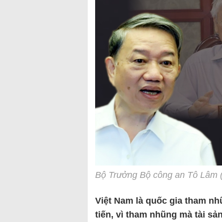
Bộ Trưởng Bộ công an Tô Lâm ( t
Việt Nam là quốc gia tham n
tiến, vì tham nhũng mà tài sả