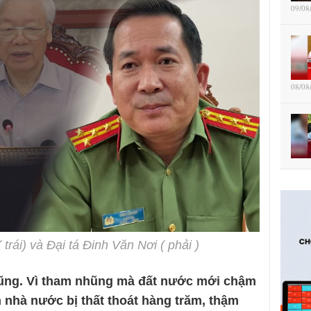
09/08
08/08
rái) và Đại tá Đinh Văn Nơi ( phải )
hũng. Vì tham nhũng mà đất nước mới chậm
n nhà nước bị thất thoát hàng trăm, thậm