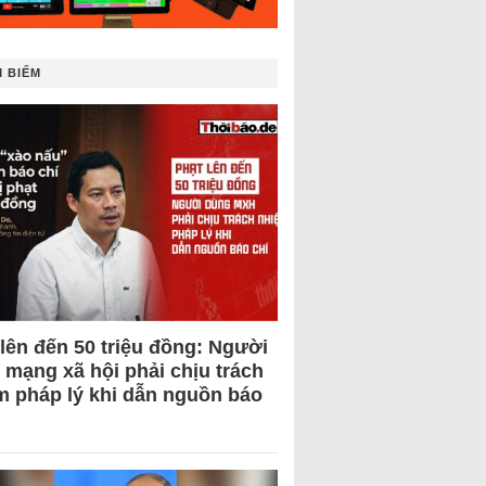
 BIẾM
 lên đến 50 triệu đồng: Người
 mạng xã hội phải chịu trách
m pháp lý khi dẫn nguồn báo