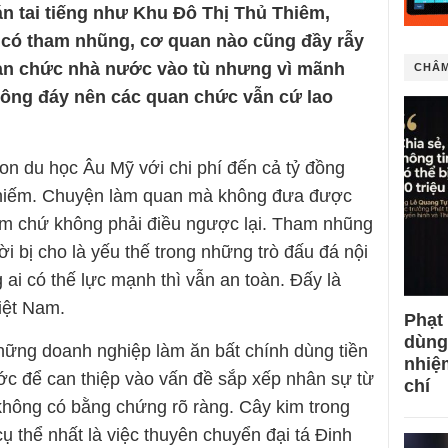
án tai tiếng như Khu Đô Thị Thủ Thiêm,
có tham nhũng, cơ quan nào cũng đầy rẫy
an chức nhà nước vào tù nhưng vì mãnh
CHÂM
hông đáy nên các quan chức vẫn cứ lao
on du học Âu Mỹ với chi phí đến cả tỷ đồng
 hiếm. Chuyện làm quan mà không đưa được
ếm chứ không phải điều ngược lại. Tham nhũng
 bị cho là yếu thế trong những trò đấu đá nội
 ai có thế lực mạnh thì vẫn an toàn. Đấy là
iệt Nam.
Phạt
dùng
hững doanh nghiệp làm ăn bất chính dùng tiền
nhiệ
ớc để can thiệp vào vấn đề sắp xếp nhân sự từ
chí
 không có bằng chứng rõ ràng. Cây kim trong
cụ thể nhất là việc thuyên chuyển đại tá Đinh