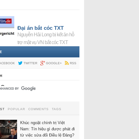
Đại án bắt cóc TXT
Nguyễn Hải Long bị kết án hỗ
trợ mật vụ VN bắt cóc TXT
E
ACEBOOK
TWITTER
GOOGLE+
RSS
H
EST
POPULAR
COMMENTS
TAGS
Khúc ngoặt chính trị Việt
Nam: Tín hiệu gì được phát đi
từ việc sửa đổi Điều lệ Đảng?