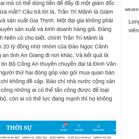
 ai mà có thể dùng tiền để đẩy đi một giám đốc
NEUES
ừa mắt? Câu trả lời là, Trần Trí Mãnh là Giám
 sản xuất Gia Thịnh. Một đại gia không phải
Lon
huyên sản xuất và kinh doanh hàng giả. Đáng
viên
h Niên có cho biết, chính Trần Trí Mãnh là
gói 20 tỷ đồng nhờ nhóm của Đào Ngọc Cảnh
an tỉnh An Giang đi nơi khác. Và kết quả là
g tin Bộ Công An thuyên chuyển đại tá Đinh Văn
 người thứ hai đóng góp vào gói mua quan bán
áo chí không đề cập. Báo chí nhà nước cộng sản
 công những ai có thể tấn công được để loại
 bộ, còn ai có thế lực đang mạnh thì họ không