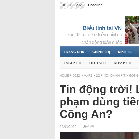
10
08
2026
Headline:
Tin bà Nguyễn Thị Thanh Nhàn đang ẩn náu tại Đức
Biểu tình tại VN
Sau 43 năm, sự kiện chính trị
chấn động toàn quốc
TRANG CHỦ
CHÍNH TRỊ
KINH TẾ
ENGLISCH
DEUTSCH
RUSSISCH
HOME
2022
MÄRZ
22
NỘI CHÍNH
TIN ĐỘNG
Tin động trời!
phạm dùng tiề
Công An?
22/03/2022
|
|
6.691