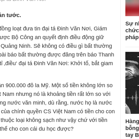
án tước.
Sự n
ồng loạt đưa tin đại tá Đinh Văn Nơi, Giám
chức
pháp
được Bộ Công an quyết định điều động giữ
 Quảng Ninh. Sẽ không có điều gì bất thường
 bài báo bất thường được đăng trên báo Thanh
ỉ ‚điều‘ đại tá Đinh Văn Nơi: Khởi tố, bắt giam
n 900.000 đô la Mỹ. Một số tiền không lớn so
t Nam nhưng nó là khoảng tiền rất lớn so với
g nước văn minh, dù rằng, nước họ là nước
c của chính quyền CS Việt Nam có tiền cho con
thuộc loại không sạch như vậy chứ với tiền
Hàng
bỗng
ó thể cho con cái du học được?
tay 