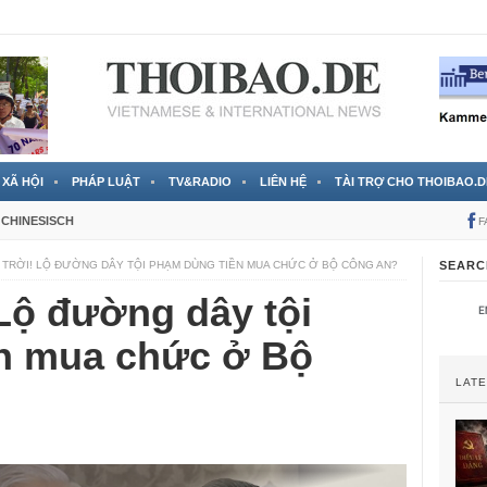
 đã được chính thức xác nhận
3 Jahren ago
XÃ HỘI
PHÁP LUẬT
TV&RADIO
LIÊN HỆ
TÀI TRỢ CHO THOIBAO.D
CHINESISCH
F
 TRỜI! LỘ ĐƯỜNG DÂY TỘI PHẠM DÙNG TIỀN MUA CHỨC Ở BỘ CÔNG AN?
SEARC
 Lộ đường dây tội
n mua chức ở Bộ
LAT