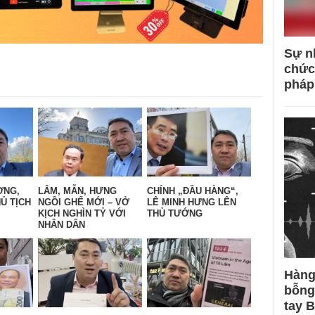
Sự n
chức
pháp
ỜNG,
LÂM, MẪN, HƯNG
CHÍNH „ĐẦU HÀNG“,
Ủ TỊCH
NGỒI GHẾ MỚI – VỞ
LÊ MINH HƯNG LÊN
KỊCH NGHÌN TỶ VỚI
THỦ TƯỚNG
NHÂN DÂN
Hàng
bỗng
tay 