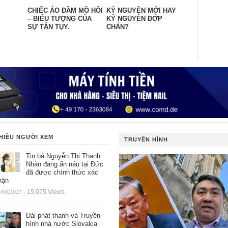
CHIẾC ÁO ĐẦM MỒ HÔI
KỶ NGUYÊN MỚI HAY
– BIỂU TƯỢNG CỦA
KỶ NGUYÊN ĐỚP
SỰ TẬN TỤY.
CHÁN?
HIỀU NGƯỜI XEM
TRUYỀN HÌNH
Tin bà Nguyễn Thị Thanh
Nhàn đang ẩn náu tại Đức
đã được chính thức xác
hận
/08/2023
- 15.075 Views
Đài phát thanh và Truyền
hình nhà nước Slovakia