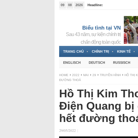
09
08
2026
Headline:
Tin bà Nguyễn Thị Thanh Nhàn đang ẩn náu tại Đức
Biểu tình tại VN
Sau 43 năm, sự kiện chính trị
chấn động toàn quốc
TRANG CHỦ
CHÍNH TRỊ
KINH TẾ
ENGLISCH
DEUTSCH
RUSSISCH
HOME
2022
MAI
29
TRUYỀN HÌNH
HỒ THỊ 
ĐƯỜNG THOÁ
Hồ Thị Kim Tho
Điện Quang bị 
hết đường tho
29/05/2022
|