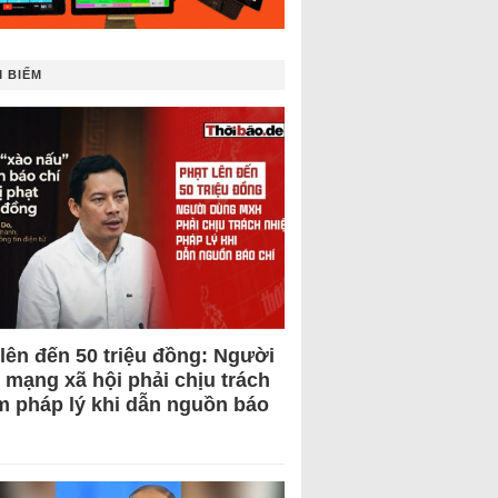
 BIẾM
 lên đến 50 triệu đồng: Người
 mạng xã hội phải chịu trách
m pháp lý khi dẫn nguồn báo