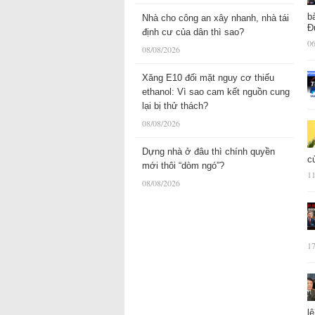
b
Nhà cho công an xây nhanh, nhà tái
Đ
định cư của dân thì sao?
06
08/08/2026
Xăng E10 đối mặt nguy cơ thiếu
ethanol: Vì sao cam kết nguồn cung
lại bị thử thách?
08/08/2026
Dựng nhà ở đâu thì chính quyền
c
mới thôi “dòm ngó”?
11
08/08/2026
17
l