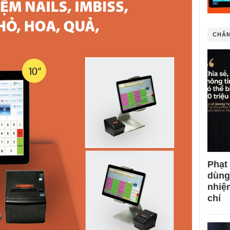
CHÂM
Phạt
dùng
nhiệ
chí