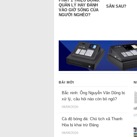
PHẠT 1 TRIỆU ĐỒNG:
QUẢN LÝ HAY ĐÁNH
SÂN SAU?
VÀO GIỜ SỐNG CỦA
NGƯỜI NGHÈO?
BÀI MỚI
N
Bắc ninh: Ông Nguyễn Văn Dũng bị
xử lý, câu hỏi nào còn bỏ ngỏ?
08/08/2026
n
07
Cá độ bóng đá: Chủ tịch xã Thanh
Hóa bị khai trừ Đảng
08/08/2026