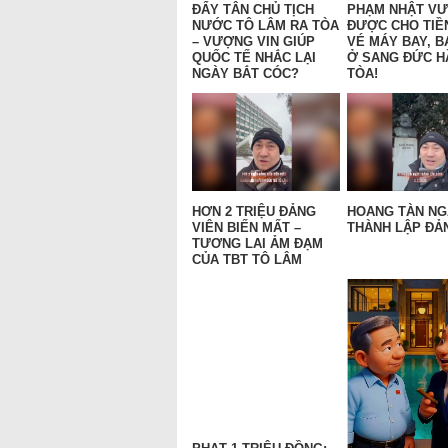
ĐẨY TÂN CHỦ TỊCH
PHẠM NHẬT V
NƯỚC TÔ LÂM RA TÒA
ĐƯỢC CHO TIỀ
– VƯỢNG VIN GIÚP
VÉ MÁY BAY, B
QUỐC TẾ NHẮC LẠI
Ở SANG ĐỨC H
NGÀY BẮT CÓC?
TÒA!
HƠN 2 TRIỆU ĐẢNG
HOANG TÀN N
VIÊN BIẾN MẤT –
THÀNH LẬP ĐẢN
TƯƠNG LAI ẢM ĐẠM
CỦA TBT TÔ LÂM