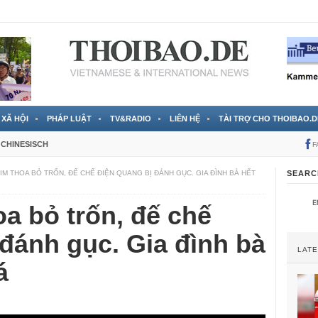
 đã được chính thức xác nhận
3 Jahren ago
XÃ HỘI
PHÁP LUẬT
TV&RADIO
LIÊN HỆ
TÀI TRỢ CHO THOIBAO.D
CHINESISCH
F
KIM THOA BỎ TRỐN, ĐẾ CHẾ ĐIỆN QUANG BỊ ĐÁNH GỤC. GIA ĐÌNH BÀ HẾT
SEARC
a bỏ trốn, đế chế
đánh gục. Gia đình bà
LAT
á