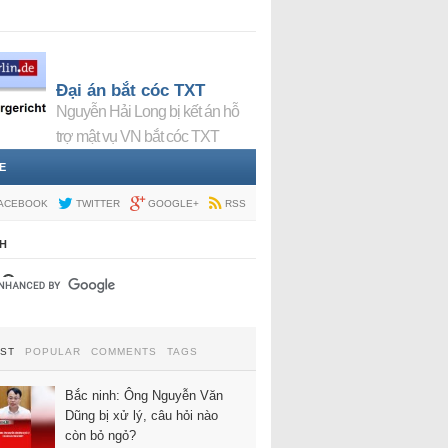
Đại án bắt cóc TXT
Nguyễn Hải Long bị kết án hỗ
trợ mật vụ VN bắt cóc TXT
E
ACEBOOK
TWITTER
GOOGLE+
RSS
H
EST
POPULAR
COMMENTS
TAGS
Bắc ninh: Ông Nguyễn Văn
Dũng bị xử lý, câu hỏi nào
còn bỏ ngỏ?