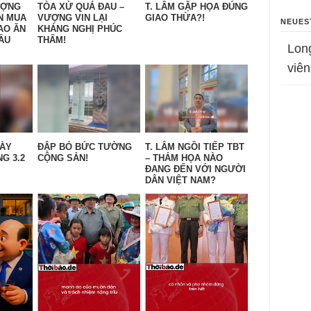
ƯỢNG
TÒA XỬ QUÁ ĐAU –
T. LÂM GẶP HỌA ĐÚNG
N MUA
VƯỢNG VIN LẠI
GIAO THỪA?!
NEUES
AO ĂN
KHÁNG NGHỊ PHÚC
ẦU
THẨM!
Lon
viên
GÀY
ĐẬP BỎ BỨC TƯỜNG
T. LÂM NGỒI TIẾP TBT
G 3.2
CỘNG SẢN!
– THẢM HỌA NÀO
ĐANG ĐẾN VỚI NGƯỜI
DÂN VIỆT NAM?