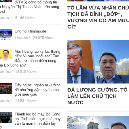
(RTVS) công bố thông tin
à Nguyễn Thị Thanh Nhàn trốn sang
TÔ LÂM VỪA NHẬN CHỦ
ức!
TỊCH ĐÃ DÍNH „DỚP“,
/08/2023
- 5.166 Views
VƯỢNG VIN CÓ ÂM MƯ
GÌ?
Ủng hộ Thoibao.de
15/02/2018
- 24.075 Views
Mai Hoàng lập kỷ lục thăng
tiến: Vì sao “ngôi sao” Tây
Bắc trở thành điểm nóng
ủa Bộ Công an?
/05/2026
- 18.515 Views
Đẩy người nghèo ra đường
ĐÁ LƯƠNG CƯỜNG, TÔ
để nhường đặc quyền cho
giới siêu giàu
LÂM LÊN CHỦ TỊCH
/06/2026
- 14.531 Views
NƯỚC
Thanh lọc bộ máy Bộ Công
an: Tinh giản thực chất hay
vẫn là màn trình diễn lấy
ệ?