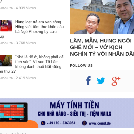
ệ?
/06/2026
- 4.939 Views
Hàng loạt trẻ em ven sông
Hồng viết tâm thư khẩn cầu
bà Ngô Phương Ly cứu
iúp
LÂM, MẪN, HƯNG NGỒI
/05/2026
- 3.768 Views
GHẾ MỚI – VỞ KỊCH
NGHÌN TỶ VỚI NHÂN DÂ
“Nhà là để ở, không phải để
tích sản”: Vì sao Tô Lâm
FOLLOW US
không đánh thuế Bất Động
ản thứ 2?
/05/2026
- 2.419 Views