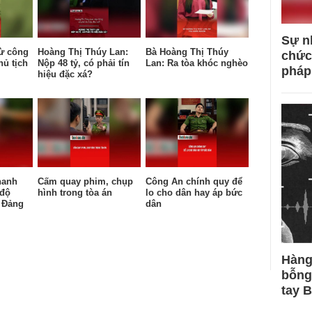
Sự n
ừ công
Hoàng Thị Thúy Lan:
Bà Hoàng Thị Thúy
chức
hủ tịch
Nộp 48 tỷ, có phải tín
Lan: Ra tòa khóc nghèo
pháp
hiệu đặc xá?
hanh
Cấm quay phim, chụp
Công An chính quy để
 độ
hình trong tòa án
lo cho dân hay áp bức
 Đảng
dân
Hàng
bỗng
tay 