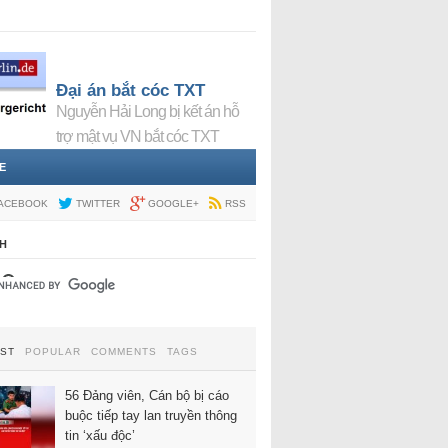
Đại án bắt cóc TXT
Nguyễn Hải Long bị kết án hỗ
trợ mật vụ VN bắt cóc TXT
E
ACEBOOK
TWITTER
GOOGLE+
RSS
H
EST
POPULAR
COMMENTS
TAGS
56 Đảng viên, Cán bộ bị cáo
buộc tiếp tay lan truyền thông
tin ‘xấu độc’