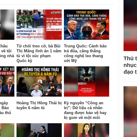
Châu
Từ chối treo cờ, bà Bùi
Trung Quốc: Cảnh báo
 về tội
Thị Măng lĩnh án 1 năm
trả đũa, căng thẳng
ống nhà
tù vì tội xúc phạm
công nghệ leo thang
Thủ 
Quốc kỳ
với Mỹ
nhục 
đạo 
ngày
Hoàng Thị Hồng Thái bị
Kỷ nguyên “Công an
n Bảo
tuyên 6 năm tù
trị”: Dữ liệu cá nhân
ầu thú
đang được bảo vệ hay
bị gom về một mối