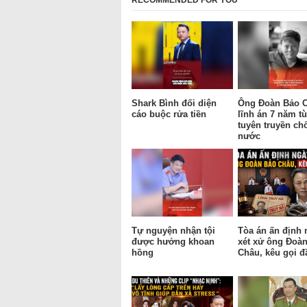
RECOMMENDED FOR YOU
Shark Bình đối diện
Ông Đoàn Bảo 
cáo buộc rửa tiền
lĩnh án 7 năm tù
tuyên truyền ch
nước
Tự nguyện nhận tội
Tòa án ấn định 
được hưởng khoan
xét xử ông Đoà
hồng
Châu, kêu gọi đ