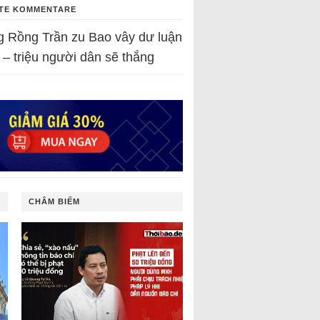
TE KOMMENTARE
g Rồng Trần
zu
Bao vây dư luận
 – triệu người dân sẽ thắng
CHÂM BIẾM