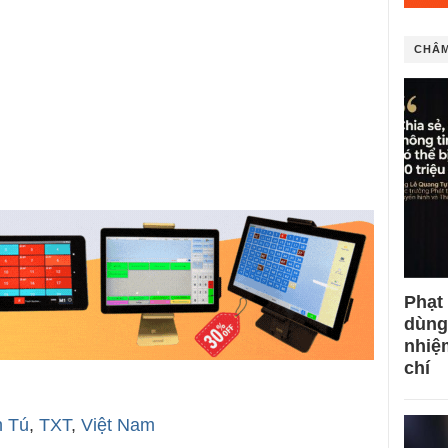
CHÂM
Phạt
dùng
nhiệ
chí
h Tú
,
TXT
,
Việt Nam