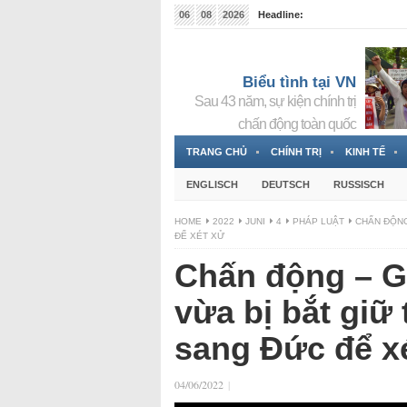
06
08
2026
Headline:
Tin bà Nguyễn Thị Thanh Nhàn đang ẩn náu tại Đức
Biểu tình tại VN
Sau 43 năm, sự kiện chính trị
chấn động toàn quốc
TRANG CHỦ
CHÍNH TRỊ
KINH TẾ
ENGLISCH
DEUTSCH
RUSSISCH
HOME
2022
JUNI
4
PHÁP LUẬT
CHẤN ĐỘNG
ĐỂ XÉT XỬ
Chấn động – G
vừa bị bắt giữ 
sang Đức để x
04/06/2022
|