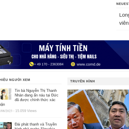
NEUES
Lon
viên
HIỀU NGƯỜI XEM
TRUYỀN HÌNH
Tin bà Nguyễn Thị Thanh
Nhàn đang ẩn náu tại Đức
đã được chính thức xác
hận
/08/2023
- 15.059 Views
Đài phát thanh và Truyền
hình nhà nước Slovakia