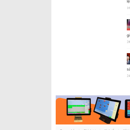
l
16
g
28
s
24