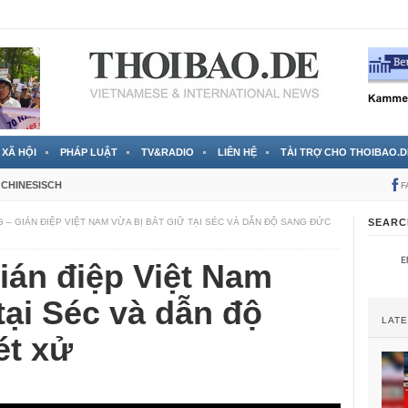
 đã được chính thức xác nhận
3 Jahren ago
XÃ HỘI
PHÁP LUẬT
TV&RADIO
LIÊN HỆ
TÀI TRỢ CHO THOIBAO.D
CHINESISCH
F
 – GIÁN ĐIỆP VIỆT NAM VỪA BỊ BẮT GIỮ TẠI SÉC VÀ DẪN ĐỘ SANG ĐỨC
SEARC
ián điệp Việt Nam
tại Séc và dẫn độ
LAT
ét xử