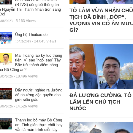
(RTVS) công bố thông tin
à Nguyễn Thị Thanh Nhàn trốn sang
TÔ LÂM VỪA NHẬN CHỦ
ức!
TỊCH ĐÃ DÍNH „DỚP“,
/08/2023
- 5.163 Views
VƯỢNG VIN CÓ ÂM MƯ
GÌ?
Ủng hộ Thoibao.de
15/02/2018
- 24.045 Views
Mai Hoàng lập kỷ lục thăng
tiến: Vì sao “ngôi sao” Tây
Bắc trở thành điểm nóng
ủa Bộ Công an?
/05/2026
- 18.496 Views
Đẩy người nghèo ra đường
ĐÁ LƯƠNG CƯỜNG, TÔ
để nhường đặc quyền cho
giới siêu giàu
LÂM LÊN CHỦ TỊCH
/06/2026
- 14.526 Views
NƯỚC
Thanh lọc bộ máy Bộ Công
an: Tinh giản thực chất hay
vẫn là màn trình diễn lấy