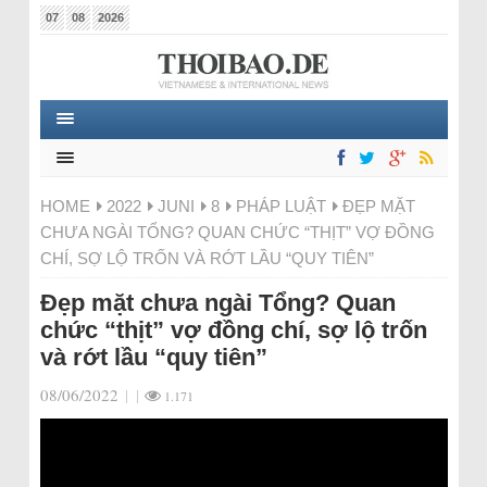
07
08
2026
HOME
2022
JUNI
8
PHÁP LUẬT
ĐẸP MẶT
CHƯA NGÀI TỔNG? QUAN CHỨC “THỊT” VỢ ĐỒNG
CHÍ, SỢ LỘ TRỐN VÀ RỚT LẦU “QUY TIÊN”
Đẹp mặt chưa ngài Tổng? Quan
chức “thịt” vợ đồng chí, sợ lộ trốn
và rớt lầu “quy tiên”
08/06/2022
|
|
1.171