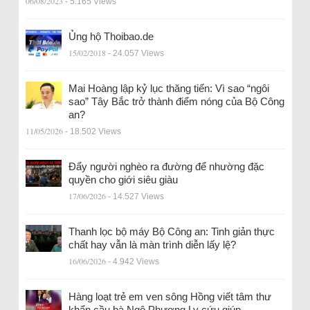
06/08/2023
- 5.165 Views
Ủng hộ Thoibao.de
15/02/2018
- 24.057 Views
Mai Hoàng lập kỷ lục thăng tiến: Vì sao “ngôi
sao” Tây Bắc trở thành điểm nóng của Bộ Công
an?
11/05/2026
- 18.502 Views
Đẩy người nghèo ra đường để nhường đặc
quyền cho giới siêu giàu
17/06/2026
- 14.527 Views
Thanh lọc bộ máy Bộ Công an: Tinh giản thực
chất hay vẫn là màn trình diễn lấy lệ?
16/06/2026
- 4.942 Views
Hàng loạt trẻ em ven sông Hồng viết tâm thư
khẩn cầu bà Ngô Phương Ly cứu giúp