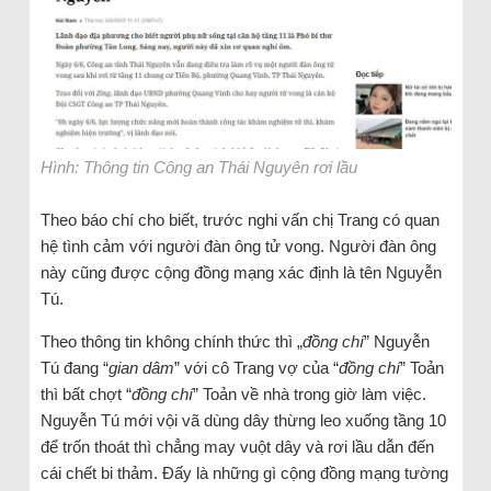
Hình: Thông tin Công an Thái Nguyên rơi lầu
Theo báo chí cho biết, trước nghi vấn chị Trang có quan
hệ tình cảm với người đàn ông tử vong. Người đàn ông
này cũng được cộng đồng mạng xác định là tên Nguyễn
Tú.
Theo thông tin không chính thức thì „
đồng chí
” Nguyễn
Tú đang “
gian dâm
” với cô Trang vợ của “
đồng chí
” Toản
thì bất chợt “
đồng chí
” Toản về nhà trong giờ làm việc.
Nguyễn Tú mới vội vã dùng dây thừng leo xuống tầng 10
để trốn thoát thì chẳng may vuột dây và rơi lầu dẫn đến
cái chết bi thảm. Đấy là những gì cộng đồng mạng tường