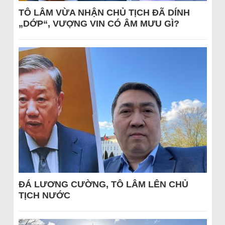
TÔ LÂM VỪA NHẬN CHỦ TỊCH ĐÃ DÍNH
„DỚP“, VƯỢNG VIN CÓ ÂM MƯU GÌ?
ĐÁ LƯƠNG CƯỜNG, TÔ LÂM LÊN CHỦ
TỊCH NƯỚC