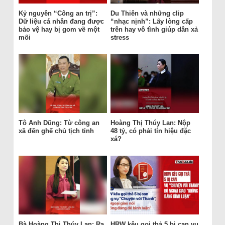
Kỷ nguyên “Công an trị”:
Du Thiên và những clip
Dữ liệu cá nhân đang được
“nhạc nịnh”: Lấy lòng cấp
bảo vệ hay bị gom về một
trên hay vô tình giúp dân xả
mối
stress
Tô Anh Dũng: Từ công an
Hoàng Thị Thúy Lan: Nộp
xã đến ghế chủ tịch tỉnh
48 tỷ, có phải tín hiệu đặc
xá?
Bà Hoàng Thị Thúy Lan: Ra
HRW kêu gọi thả 5 bị can vụ