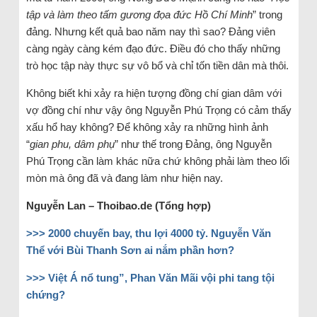
tập và làm theo tấm gương đọa đức Hồ Chí Minh
” trong
đảng. Nhưng kết quả bao năm nay thì sao? Đảng viên
càng ngày càng kém đạo đức. Điều đó cho thấy những
trò học tập này thực sự vô bổ và chỉ tốn tiền dân mà thôi.
Không biết khi xảy ra hiện tượng đồng chí gian dâm với
vợ đồng chí như vậy ông Nguyễn Phú Trọng có cảm thấy
xấu hổ hay không? Để không xảy ra những hình ảnh
“
gian phu, dâm phụ
” như thế trong Đảng, ông Nguyễn
Phú Trọng cần làm khác nữa chứ không phải làm theo lối
mòn mà ông đã và đang làm như hiện nay.
Nguyễn Lan – Thoibao.de (Tổng hợp)
>>>
2000 chuyến bay, thu lợi 4000 tỷ. Nguyễn Văn
Thể với Bùi Thanh Sơn ai nắm phần hơn?
>>>
Việt Á nổ tung”, Phan Văn Mãi vội phi tang tội
chứng?