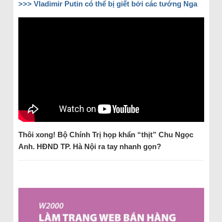
>>>
Vladimir Putin có thể bị giết bởi các tướng Nga
Thôi xong! B
ộ Ch
ính Tr
ị họp khẩn “thịt” Chu Ngọc
Anh. HĐND TP. Hà Nội ra tay nhanh gọn?