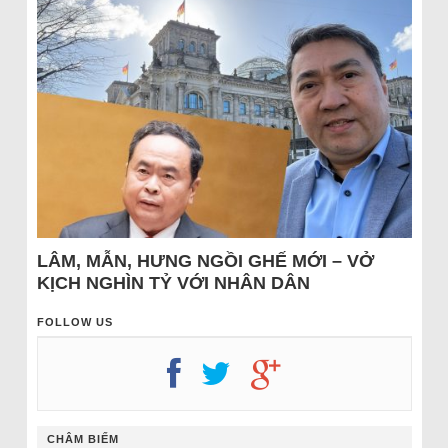
LÂM, MẪN, HƯNG NGỒI GHẾ MỚI – VỞ
KỊCH NGHÌN TỶ VỚI NHÂN DÂN
FOLLOW US
CHÂM BIẾM