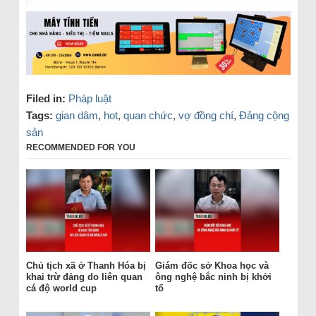
Filed in:
Pháp luật
Tags:
gian dâm
,
hot
,
quan chức
,
vợ đồng chí
,
Đảng cộng
sản
RECOMMENDED FOR YOU
Chủ tịch xã ở Thanh Hóa bị
Giám đốc sở Khoa học và
khai trừ đảng do liên quan
ông nghệ bắc ninh bị khởi
cá độ world cup
tố