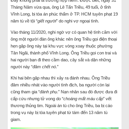
Đây không phải là trường hợp hiếm. Được biết, ngày 31
Tháng Năm vừa qua, ông Lê Tấn Triều, 49 tuổi, ở tỉnh
Vĩnh Long, bị tòa án phúc thẩm ở TP. HCM tuyên phạt 19
năm tù về tội “
giết người
” do nghi vợ ngoại tình.
Vào tháng 11/2020, nghi ngờ vợ có quan hệ tình cảm với
ông một người đàn ông khác nên ông Triều gọi điện thoại
hẹn gặp ông này tại khu vực vòng xoay thuộc phường
Tân Ngãi, thành phố Vĩnh Long. Ông Triều gọi con trai và
hai người bạn đi theo cầm dao, cây sắt và dặn những
người này “
đâm chết nó
.”
Khi hai bên gặp nhau thì xảy ra đánh nhau. Ông Triều
đâm nhiều nhát vào người tình địch, ba người còn lại
cũng tham gia “
đánh phụ
.” Nạn nhân sau đó được đưa đi
cấp cứu nhưng tử vong do “
choáng mất máu cấp
” vết
thương thủng tim. Ngoài án tù cho ông Triều, ba bị cáo
trong vụ này bị tòa tuyên phạt từ tám đến 13 năm tù
giam.