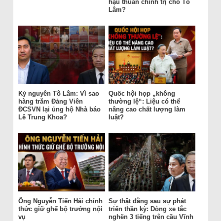
hậu thuẫn chính trị cho Tô
Lâm?
Kỷ nguyên Tô Lâm: Vì sao
Quốc hội họp „không
hàng trăm Đảng Viên
thường lệ“: Liệu có thể
ĐCSVN lại ủng hộ Nhà báo
nâng cao chất lượng làm
Lê Trung Khoa?
luật?
Ông Nguyễn Tiến Hải chính
Sự thật đằng sau sự phát
thức giữ ghế bộ trưởng nội
triển thần kỳ: Dòng xe tắc
vụ
nghẽn 3 tiếng trên cầu Vĩnh