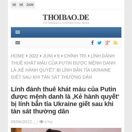
08
08
2026
HOME
2022
JUNI
8
CHÍNH TRỊ
LÍNH ĐÁNH
THUÊ KHÁT MÁU CỦA PUTIN ĐƯỢC MỆNH DANH
LÀ ‚KẺ HÀNH QUYẾT‘ BỊ LÍNH BẮN TỈA UKRAINE
GIẾT SAU KHI TÀN SÁT THƯỜNG DÂN
Lính đánh thuê khát máu của Putin
được mệnh danh là ‚Kẻ hành quyết‘
bị lính bắn tỉa Ukraine giết sau khi
tàn sát thường dân
08/06/2022
|
|
5.762