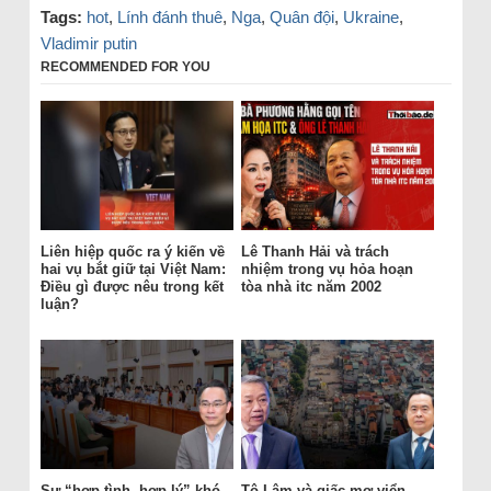
Tags:
hot
,
Lính đánh thuê
,
Nga
,
Quân đội
,
Ukraine
,
Vladimir putin
RECOMMENDED FOR YOU
Liên hiệp quốc ra ý kiến về
Lê Thanh Hải và trách
hai vụ bắt giữ tại Việt Nam:
nhiệm trong vụ hỏa hoạn
Điều gì được nêu trong kết
tòa nhà itc năm 2002
luận?
Sự “hợp tình, hợp lý” khó
Tô Lâm và giấc mơ viển