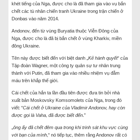
khét tiếng của Nga, được cho là đã tham gia vào vụ bắn
chết các tù nhân chiến tranh Ukraine trong trận chiến ở
Donbas vào năm 2014.
Andonov, đến từ vùng Buryatia thuộc Viễn Đông của
Nga, được cho là đã bị bắn chết ở vùng Kharkiv, miền
đông Ukraine.
Tên này được biết đến với biệt danh „
Kẻ hành quyết
“ của
Tập đoàn Wagner, một công ty quân sự tư nhân trung
thành với Putin, đã tham gia vào nhiều nhiệm vụ đẫm
máu trên khắp thế giới.
Cái chết của hắn ta lần đầu tiên được đưa tin bởi nhà
xuất bản Moskovsky Komsomolets của Nga, trong đó
viết: “
Cái chết ở Ukraine của Vladimir Andonov, hay còn
được gọi là Vaha, đã được biết đến
.”
„
ông ấy đã chết đêm qua trong khi trinh sát khu vực cùng
với bạn của mình
,“ nó tiếp tục, thêm rằng Andonov rất có