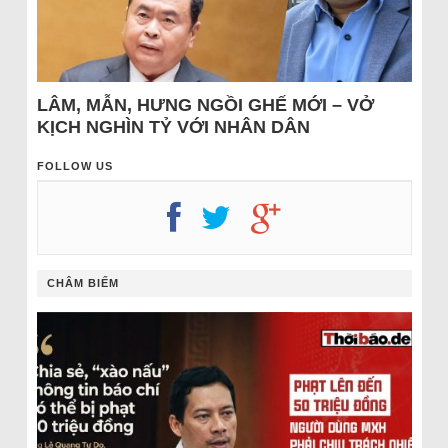
LÂM, MẪN, HƯNG NGỒI GHẾ MỚI – VỞ
KỊCH NGHÌN TỶ VỚI NHÂN DÂN
FOLLOW US
CHÂM BIẾM