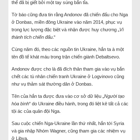
thể đã bị giết bởi một tay súng bắn tỉa.
Tờ báo cũng đưa tin rằng Andonov đã chiến đấu cho Nga
ở Donbas, miền đông Ukraine vào năm 2014, phục vụ
trong lực lượng đặc biệt và nhận được huy chương „
Vì
thành tích chiến đấu
.“
Cùng năm đó, theo các nguồn tin Ukraine, hắn ta à một
tên đồ tể khát máu trong trận chiến giành Debaltsevo.
Andonov được cho là đã đích thân tham gia vào vụ bắn
chết các tù nhân chiến tranh Ukraine ở Logvinovo cũng
như vụ thảm sát thường dân ở Donbas.
Tên của hắn ta được đưa vào cơ sở dữ liệu „
Người tạo
hòa bình
“ do Ukraine điều hành, trong đó liệt kê tất cả các
tội ác của quân đội Nga.
Sau cuộc chiến Nga-Ukraine lần thứ nhất, hắn tới Syria
và gia nhập Nhóm Wagner, cũng tham gia các nhiệm vụ
ở Libya.