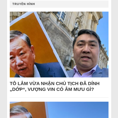
TRUYỀN HÌNH
TÔ LÂM VỪA NHẬN CHỦ TỊCH ĐÃ DÍNH
„DỚP“, VƯỢNG VIN CÓ ÂM MƯU GÌ?