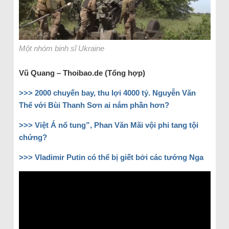
Một nhóm binh sĩ Ukraine
Vũ Quang – Thoibao.de (Tổng hợp)
>>>
2000 chuyến bay, thu lợi 4000 tỷ. Nguyễn Văn
Thể với Bùi Thanh Sơn ai nắm phần hơn?
>>>
Việt Á nổ tung”, Phan Văn Mãi vội phi tang tội
chứng?
>>>
Vladimir Putin có thể bị giết bởi các tướng Nga