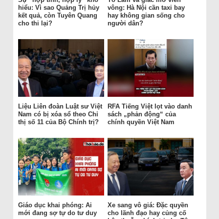
hiểu: Vì sao Quảng Trị hủy
vông: Hà Nội cần taxi bay
kết quả, còn Tuyên Quang
hay không gian sống cho
cho thi lại?
người dân?
Liệu Liên đoàn Luật sư Việt
RFA Tiếng Việt lọt vào danh
Nam có bị xóa sổ theo Chỉ
sách „phản động“ của
thị số 11 của Bộ Chính trị?
chính quyền Việt Nam
Giáo dục khai phóng: Ai
Xe sang vô giá: Đặc quyền
mới đang sợ tự do tư duy
cho lãnh đạo hay củng cố