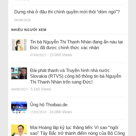
Dựng nhà ở đâu thì chính quyền mới thôi “dòm ngó”?
08/08/2026
NHIỀU NGƯỜI XEM
Tin bà Nguyễn Thị Thanh Nhàn đang ẩn náu tại
Đức đã được chính thức xác nhận
07/08/2023
- 15.069 Views
Đài phát thanh và Truyền hình nhà nước
Slovakia (RTVS) công bố thông tin bà Nguyễn
Thị Thanh Nhàn trốn sang Đức!
06/08/2023
- 5.165 Views
Ủng hộ Thoibao.de
15/02/2018
- 24.066 Views
Mai Hoàng lập kỷ lục thăng tiến: Vì sao “ngôi
sao” Tây Bắc trở thành điểm nóng của Bộ Công