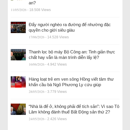
an?
11/05/2026
- 18.508 Views
Đẩy người nghèo ra đường để nhường đặc
quyền cho giới siêu giàu
17/06/2026
- 14.528 Views
Thanh lọc bộ máy Bộ Công an: Tinh giản thực
chất hay vẫn là màn trình diễn lấy lệ?
16/06/2026
- 4.942 Views
Hàng loạt trẻ em ven sông Hồng viết tâm thư
khẩn cầu bà Ngô Phương Ly cứu giúp
28/05/2026
- 3.779 Views
“Nhà là để ở, không phải để tích sản”: Vì sao Tô
Lâm không đánh thuế Bất Động sản thứ 2?
24/05/2026
- 2.426 Views