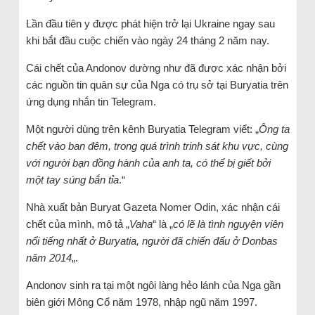
Lần đầu tiên y được phát hiện trở lại Ukraine ngay sau
khi bắt đầu cuộc chiến vào ngày 24 tháng 2 năm nay.
Cái chết của Andonov dường như đã được xác nhận bởi
các nguồn tin quân sự của Nga có trụ sở tại Buryatia trên
ứng dụng nhắn tin Telegram.
Một người dùng trên kênh Buryatia Telegram viết: „
Ông ta
chết vào ban đêm, trong quá trình trinh sát khu vực, cùng
với người bạn đồng hành của anh ta, có thể bị giết bởi
một tay súng bắn tỉa
.“
Nhà xuất bản Buryat Gazeta Nomer Odin, xác nhận cái
chết của mình, mô tả „
Vaha
“ là „
có lẽ là tình nguyện viên
nổi tiếng nhất ở Buryatia, người đã chiến đấu ở Donbas
năm 2014
„.
Andonov sinh ra tại một ngôi làng hẻo lánh của Nga gần
biên giới Mông Cổ năm 1978, nhập ngũ năm 1997.