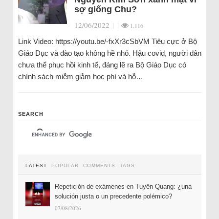
sợ giống Chu?
12/06/2022
|
|
1.116
Link Video: https://youtu.be/-fxXr3cSbVM Tiêu cực ở Bộ
Giáo Dục và đào tạo không hề nhỏ. Hậu covid, người dân
chưa thể phục hồi kinh tế, đáng lẽ ra Bộ Giáo Dục có
chính sách miễm giảm học phí và hỗ…
SEARCH
LATEST
POPULAR
COMMENTS
TAGS
Repetición de exámenes en Tuyên Quang: ¿una
solución justa o un precedente polémico?
07/08/2026