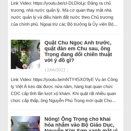
Link Video: https://youtu.be/sI-DLDIoLjc Đảng ra chủ
trương, nhà nước quản lý. Mà cơ quan thay mặt nhà
nước quản lý và điều hành đất nước theo Chủ trương
của chính phủ. Ngoại trừ các Bộ trưởng là Ủy viên Bộ…
Quật Chu Ngọc Anh trước,
quật đàn em Chu sau, ông
Trọng đang đổi chiến thuật
với ý đồ gì?
12/06/2022
|
Link Video: https://youtu.be/nNTY4SXO9yE Vụ án Công
ty Việt Á kéo dài được nửa năm, hàng loạt quan chức
CDC cấp tỉnh lần lượt xộ khám. Khi quật rất nhiều quan
chức cấp thấp, ông Nguyễn Phú Trọng mới quật Chu…
Nóng! Ông Trọng cho khai
hỏa nhắm vào Bộ Giáo Dục,
Nguyễn Kim Sơn xanh mặt vì