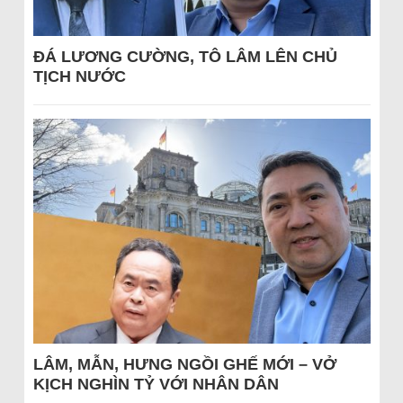
ĐÁ LƯƠNG CƯỜNG, TÔ LÂM LÊN CHỦ
TỊCH NƯỚC
LÂM, MẪN, HƯNG NGỒI GHẾ MỚI – VỞ
KỊCH NGHÌN TỶ VỚI NHÂN DÂN