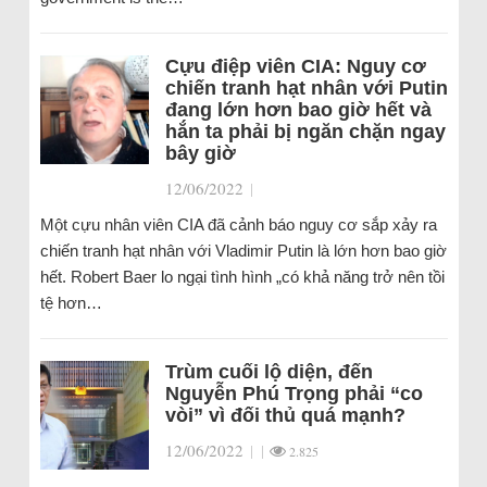
Cựu điệp viên CIA: Nguy cơ
chiến tranh hạt nhân với Putin
đang lớn hơn bao giờ hết và
hắn ta phải bị ngăn chặn ngay
bây giờ
12/06/2022
|
Một cựu nhân viên CIA đã cảnh báo nguy cơ sắp xảy ra
chiến tranh hạt nhân với Vladimir Putin là lớn hơn bao giờ
hết. Robert Baer lo ngại tình hình „có khả năng trở nên tồi
tệ hơn…
Trùm cuối lộ diện, đến
Nguyễn Phú Trọng phải “co
vòi” vì đối thủ quá mạnh?
12/06/2022
|
|
2.825