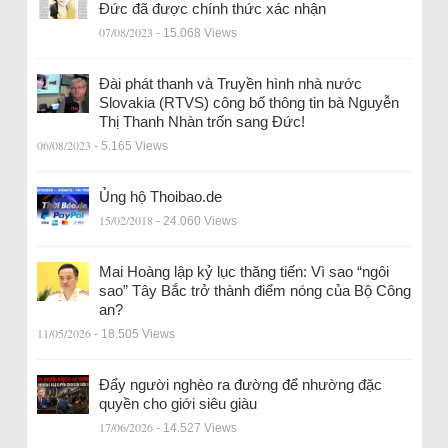
Đức đã được chính thức xác nhận
07/08/2023
- 15.068 Views
Đài phát thanh và Truyền hình nhà nước
Slovakia (RTVS) công bố thông tin bà Nguyễn
Thị Thanh Nhàn trốn sang Đức!
06/08/2023
- 5.165 Views
Ủng hộ Thoibao.de
15/02/2018
- 24.060 Views
Mai Hoàng lập kỷ lục thăng tiến: Vì sao “ngôi
sao” Tây Bắc trở thành điểm nóng của Bộ Công
an?
11/05/2026
- 18.505 Views
Đẩy người nghèo ra đường để nhường đặc
quyền cho giới siêu giàu
17/06/2026
- 14.527 Views