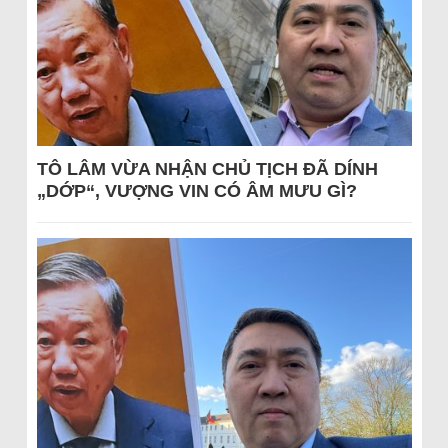
TÔ LÂM VỪA NHẬN CHỦ TỊCH ĐÃ DÍNH
„DỚP“, VƯỢNG VIN CÓ ÂM MƯU GÌ?