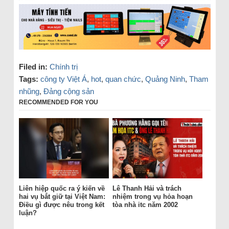
Filed in:
Chính trị
Tags:
công ty Việt Á
,
hot
,
quan chức
,
Quảng Ninh
,
Tham
nhũng
,
Đảng cộng sản
RECOMMENDED FOR YOU
Liên hiệp quốc ra ý kiến về
Lê Thanh Hải và trách
hai vụ bắt giữ tại Việt Nam:
nhiệm trong vụ hỏa hoạn
Điều gì được nêu trong kết
tòa nhà itc năm 2002
luận?