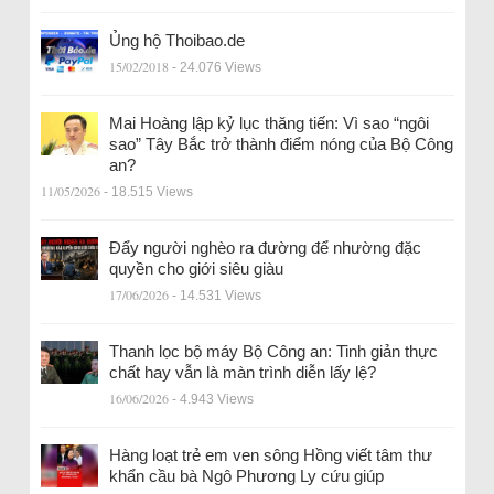
Ủng hộ Thoibao.de
15/02/2018
- 24.076 Views
Mai Hoàng lập kỷ lục thăng tiến: Vì sao “ngôi
sao” Tây Bắc trở thành điểm nóng của Bộ Công
an?
11/05/2026
- 18.515 Views
Đẩy người nghèo ra đường để nhường đặc
quyền cho giới siêu giàu
17/06/2026
- 14.531 Views
Thanh lọc bộ máy Bộ Công an: Tinh giản thực
chất hay vẫn là màn trình diễn lấy lệ?
16/06/2026
- 4.943 Views
Hàng loạt trẻ em ven sông Hồng viết tâm thư
khẩn cầu bà Ngô Phương Ly cứu giúp