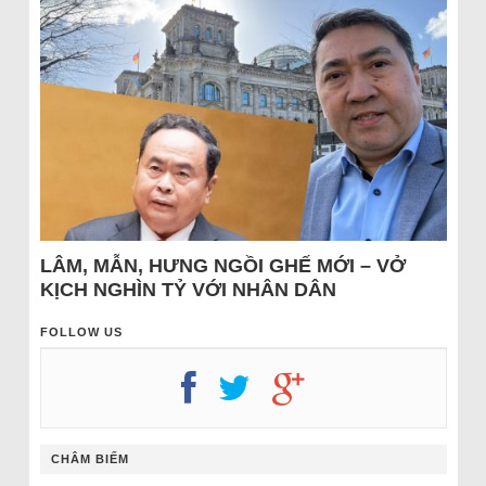
LÂM, MẪN, HƯNG NGỒI GHẾ MỚI – VỞ
KỊCH NGHÌN TỶ VỚI NHÂN DÂN
FOLLOW US
CHÂM BIẾM