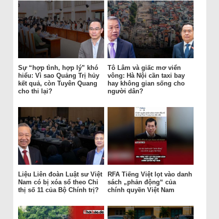
Sự “hợp tình, hợp lý” khó
Tô Lâm và giấc mơ viển
hiểu: Vì sao Quảng Trị hủy
vông: Hà Nội cần taxi bay
kết quả, còn Tuyên Quang
hay không gian sống cho
cho thi lại?
người dân?
Liệu Liên đoàn Luật sư Việt
RFA Tiếng Việt lọt vào danh
Nam có bị xóa sổ theo Chỉ
sách „phản động“ của
thị số 11 của Bộ Chính trị?
chính quyền Việt Nam