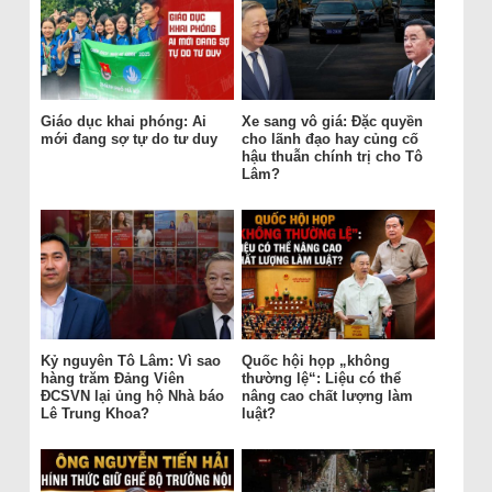
Giáo dục khai phóng: Ai
Xe sang vô giá: Đặc quyền
mới đang sợ tự do tư duy
cho lãnh đạo hay củng cố
hậu thuẫn chính trị cho Tô
Lâm?
Kỷ nguyên Tô Lâm: Vì sao
Quốc hội họp „không
hàng trăm Đảng Viên
thường lệ“: Liệu có thể
ĐCSVN lại ủng hộ Nhà báo
nâng cao chất lượng làm
Lê Trung Khoa?
luật?