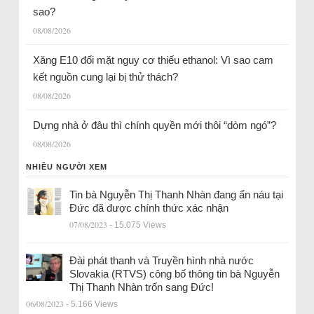
sao?
08/08/2026
Xăng E10 đối mặt nguy cơ thiếu ethanol: Vì sao cam
kết nguồn cung lại bị thử thách?
08/08/2026
Dựng nhà ở đâu thì chính quyền mới thôi “dòm ngó”?
08/08/2026
NHIỀU NGƯỜI XEM
Tin bà Nguyễn Thị Thanh Nhàn đang ẩn náu tại
Đức đã được chính thức xác nhận
07/08/2023
- 15.075 Views
Đài phát thanh và Truyền hình nhà nước
Slovakia (RTVS) công bố thông tin bà Nguyễn
Thị Thanh Nhàn trốn sang Đức!
06/08/2023
- 5.166 Views