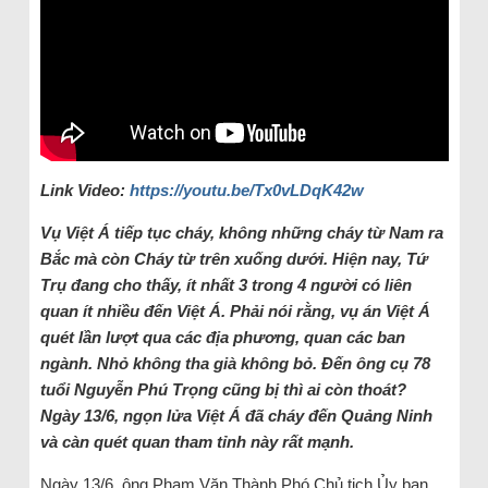
Link Video:
https://youtu.be/Tx0vLDqK42w
V
ụ Việt
Á ti
ếp tục ch
áy, không nh
ững ch
áy t
ừ Nam ra
Bắc m
à còn Cháy t
ừ tr
ên xu
ống dưới. Hiện nay, Tứ
Trụ đang cho thấy, ít nhất 3 trong 4 người có liên
quan ít nhiều đến Việt Á. Phải nói rằng, vụ án Việt Á
quét lần lượt qua các địa phương, quan các ban
ngành. Nhỏ không tha già không bỏ. Đến ông cụ 78
tuổi Nguyễn Phú Trọng cũng bị thì ai còn thoát?
Ngày 13/6, ngọn lửa Việt Á đã cháy đến Quảng Ninh
và càn quét quan tham tỉnh này rất mạnh.
Ngày 13/6, ông Phạm Văn Thành Phó Chủ tịch Ủy ban