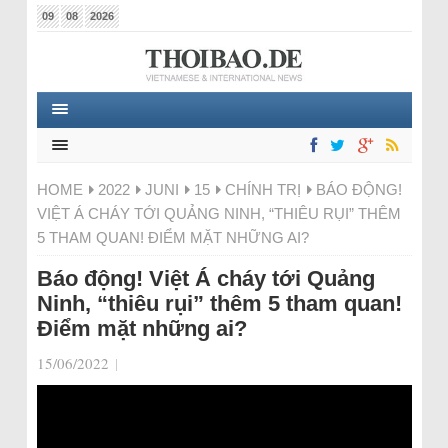
09
08
2026
HOME
2022
JUNI
15
CHÍNH TRỊ
BÁO ĐỘNG!
VIỆT Á CHÁY TỚI QUẢNG NINH, “THIÊU RỤI” THÊM
5 THAM QUAN! ĐIỂM MẶT NHỮNG AI?
Báo động! Việt Á cháy tới Quảng
Ninh, “thiêu rụi” thêm 5 tham quan!
Điểm mặt những ai?
15/06/2022
|