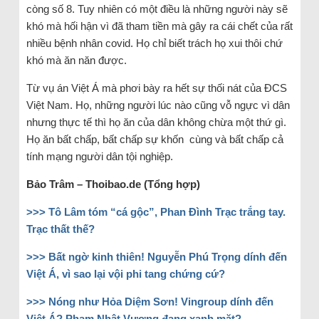
còng số 8. Tuy nhiên có một điều là những người này sẽ
khó mà hối hận vì đã tham tiền mà gây ra cái chết của rất
nhiều bệnh nhân covid. Họ chỉ biết trách họ xui thôi chứ
khó mà ăn năn được.
Từ vụ án Việt Á mà phơi bày ra hết sự thối nát của ĐCS
Việt Nam. Họ, những người lúc nào cũng vỗ ngực vì dân
nhưng thực tế thì họ ăn của dân không chừa một thứ gì.
Họ ăn bất chấp, bất chấp sự khốn cùng và bất chấp cả
tính mạng người dân tội nghiệp.
Bảo Trâm – Thoibao.de (Tổng hợp)
>>> Tô Lâm tóm “cá gộc”, Phan Đình Trạc trắng tay.
Trạc thất thế?
>>> Bất ngờ kinh thiên! Nguyễn Phú Trọng dính đến
Việt Á, vì sao lại vội phi tang chứng cứ?
>>> Nóng như Hỏa Diệm Sơn! Vingroup dính đến
Việt Á? Phạm Nhật Vượng đang xanh mặt?