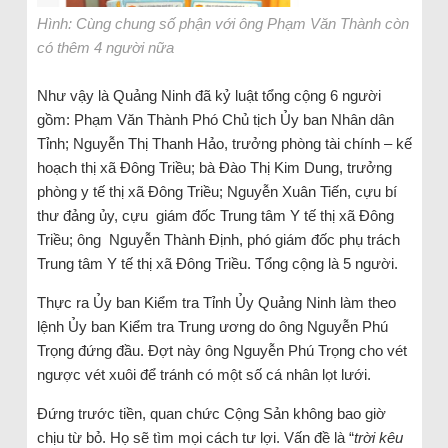
Hình: Cùng chung số phận với ông Phạm Văn Thành còn
có thêm 4 người nữa
Như vậy là Quảng Ninh đã kỷ luật tổng cộng 6 người
gồm: Phạm Văn Thành Phó Chủ tịch Ủy ban Nhân dân
Tỉnh; Nguyễn Thị Thanh Hảo, trưởng phòng tài chính – kế
hoạch thị xã Đông Triều; bà Đào Thị Kim Dung, trưởng
phòng y tế thị xã Đông Triều; Nguyễn Xuân Tiến, cựu bí
thư đảng ủy, cựu giám đốc Trung tâm Y tế thị xã Đông
Triều; ông Nguyễn Thành Định, phó giám đốc phụ trách
Trung tâm Y tế thị xã Đông Triều. Tổng cộng là 5 người.
Thực ra Ủy ban Kiểm tra Tỉnh Ủy Quảng Ninh làm theo
lệnh Ủy ban Kiểm tra Trung ương do ông Nguyễn Phú
Trọng đứng đầu. Đợt này ông Nguyễn Phú Trọng cho vét
ngược vét xuôi để tránh có một số cá nhân lọt lưới.
Đứng trước tiền, quan chức Cộng Sản không bao giờ
chịu từ bỏ. Họ sẽ tìm mọi cách tư lợi. Vấn đề là “
trời kêu