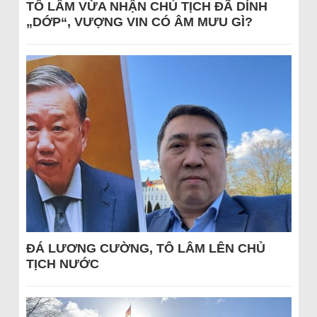
TÔ LÂM VỪA NHẬN CHỦ TỊCH ĐÃ DÍNH
„DỚP“, VƯỢNG VIN CÓ ÂM MƯU GÌ?
ĐÁ LƯƠNG CƯỜNG, TÔ LÂM LÊN CHỦ
TỊCH NƯỚC