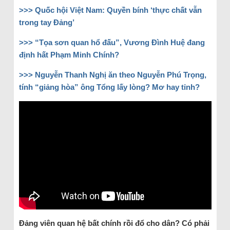
>>> Quốc hội Việt Nam: Quyền bính ‘thực chất vẫn
trong tay Đảng’
>>> “Tọa sơn quan hổ đấu”, Vương Đình Huệ đang
định hất Phạm Minh Chính?
>>> Nguyễn Thanh Nghị ăn theo Nguyễn Phú Trọng,
tính “giảng hòa” ông Tổng lấy lòng? Mơ hay tỉnh?
Đảng viên quan hệ bất chính rồi đổ cho dân? Có phải