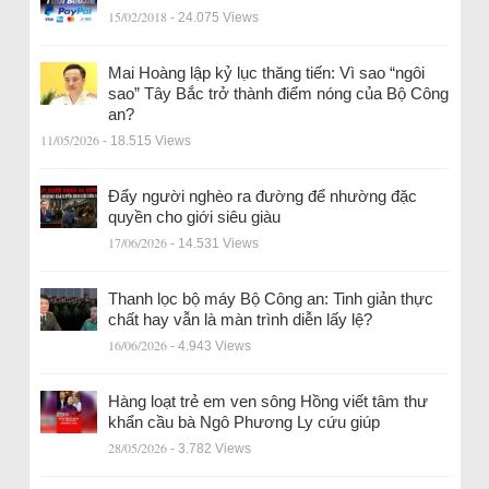
15/02/2018
- 24.075 Views
Mai Hoàng lập kỷ lục thăng tiến: Vì sao “ngôi
sao” Tây Bắc trở thành điểm nóng của Bộ Công
an?
11/05/2026
- 18.515 Views
Đẩy người nghèo ra đường để nhường đặc
quyền cho giới siêu giàu
17/06/2026
- 14.531 Views
Thanh lọc bộ máy Bộ Công an: Tinh giản thực
chất hay vẫn là màn trình diễn lấy lệ?
16/06/2026
- 4.943 Views
Hàng loạt trẻ em ven sông Hồng viết tâm thư
khẩn cầu bà Ngô Phương Ly cứu giúp
28/05/2026
- 3.782 Views