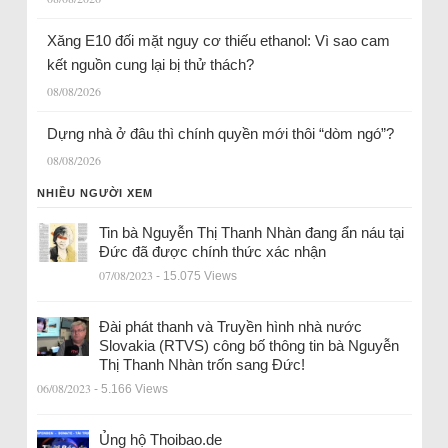
Xăng E10 đối mặt nguy cơ thiếu ethanol: Vì sao cam
kết nguồn cung lại bị thử thách?
08/08/2026
Dựng nhà ở đâu thì chính quyền mới thôi “dòm ngó”?
08/08/2026
NHIỀU NGƯỜI XEM
Tin bà Nguyễn Thị Thanh Nhàn đang ẩn náu tại
Đức đã được chính thức xác nhận
07/08/2023
- 15.075 Views
Đài phát thanh và Truyền hình nhà nước
Slovakia (RTVS) công bố thông tin bà Nguyễn
Thị Thanh Nhàn trốn sang Đức!
06/08/2023
- 5.166 Views
Ủng hộ Thoibao.de