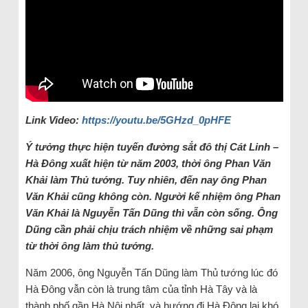
Link Video:
https://youtu.be/5GHzd_0pHFE
Ý tư
ởng thực hiện tuyến đường sắt đ
ô th
ị C
át Linh –
Hà Đông xu
ất hiện từ năm 2003, thời
ông Phan Văn
Kh
ải l
àm Th
ủ tướng. Tuy nhiên, đến nay ông Phan
Văn Khải cũng không còn. Người kế nhiệm ông Phan
Văn Khải là Nguyễn Tấn Dũng thì vẫn còn sống. Ông
Dũng cần phải chịu trách nhiệm về những sai phạm
từ thời ông làm thủ tướng.
Năm 2006, ông Nguyễn Tấn Dũng làm Thủ tướng lúc đó
Hà Đông vẫn còn là trung tâm của tỉnh Hà Tây và là
thành phố gần Hà Nội nhất, và hướng đi Hà Đông lại khó