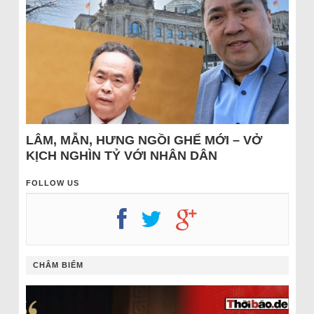
LÂM, MẪN, HƯNG NGỒI GHẾ MỚI – VỞ
KỊCH NGHÌN TỶ VỚI NHÂN DÂN
FOLLOW US
CHÂM BIẾM