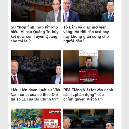
Sự “hợp tình, hợp lý” khó
Tô Lâm và giấc mơ viển
hiểu: Vì sao Quảng Trị hủy
vông: Hà Nội cần taxi bay
kết quả, còn Tuyên Quang
hay không gian sống cho
cho thi lại?
người dân?
Liệu Liên đoàn Luật sư Việt
RFA Tiếng Việt lọt vào danh
Nam có bị xóa sổ theo Chỉ
sách „phản động“ của
thị số 11 của Bộ Chính trị?
chính quyền Việt Nam