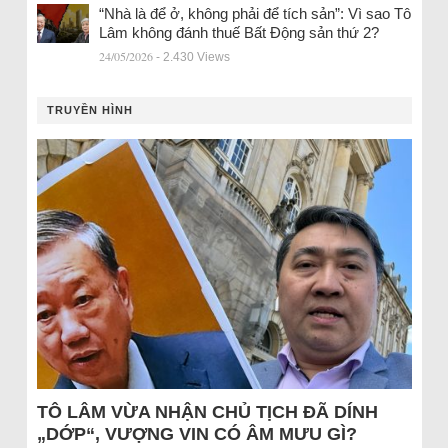
“Nhà là để ở, không phải để tích sản”: Vì sao Tô
Lâm không đánh thuế Bất Động sản thứ 2?
24/05/2026
- 2.430 Views
TRUYỀN HÌNH
TÔ LÂM VỪA NHẬN CHỦ TỊCH ĐÃ DÍNH
„DỚP“, VƯỢNG VIN CÓ ÂM MƯU GÌ?