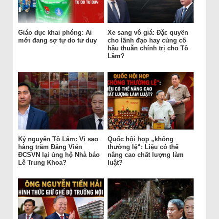
Giáo dục khai phóng: Ai
Xe sang vô giá: Đặc quyền
mới đang sợ tự do tư duy
cho lãnh đạo hay củng cố
hậu thuẫn chính trị cho Tô
Lâm?
Kỷ nguyên Tô Lâm: Vì sao
Quốc hội họp „không
hàng trăm Đảng Viên
thường lệ“: Liệu có thể
ĐCSVN lại ủng hộ Nhà báo
nâng cao chất lượng làm
Lê Trung Khoa?
luật?