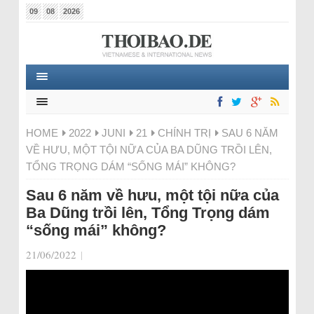
09
08
2026
HOME
2022
JUNI
21
CHÍNH TRỊ
SAU 6 NĂM
VỀ HƯU, MỘT TỘI NỮA CỦA BA DŨNG TRỒI LÊN,
TỔNG TRỌNG DÁM “SỐNG MÁI” KHÔNG?
Sau 6 năm về hưu, một tội nữa của
Ba Dũng trồi lên, Tổng Trọng dám
“sống mái” không?
21/06/2022
|