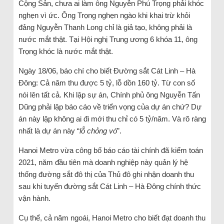
Cộng Sản, chưa ai làm ông Nguyễn Phú Trọng phải khóc
nghẹn vì ức. Ông Trọng nghẹn ngào khi khai trừ khỏi
đảng Nguyễn Thanh Long chỉ là giả tạo, không phải là
nước mắt thật. Tại Hội nghị Trung ương 6 khóa 11, ông
Trọng khóc là nước mắt thật.
Ngày 18/06, báo chí cho biết Đường sắt Cát Linh – Hà
Đông: Cả năm thu được 5 tỷ, lỗ dồn 160 tỷ. Từ con số
nói lên tất cả. Khi lập sự án, Chính phủ ông Nguyễn Tấn
Dũng phải lập báo cáo về triển vọng của dự án chứ? Dự
án này lập không ai đi mới thu chỉ có 5 tỷ/năm. Và rõ ràng
nhất là dự án này “
lỗ chỏng vó
”.
Hanoi Metro vừa công bố báo cáo tài chính đã kiểm toán
2021, năm đầu tiên mà doanh nghiệp này quản lý hệ
thống đường sắt đô thị của Thủ đô ghi nhận doanh thu
sau khi tuyến đường sắt Cát Linh – Hà Đông chính thức
vận hành.
Cụ thể, cả năm ngoái, Hanoi Metro cho biết đạt doanh thu