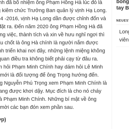
bỗng
h đã bổ nhiệm ông Phạm Hồng Hà lúc đó là
tay 
 kiêm chức Trưởng Ban quản lý vịnh Hạ Long.
4 -2016, vịnh Hạ Long dần được chỉnh đốn và
NEUES
 đặt ra. Đến năm 2020 ông Phạm Hồng Hà đã
Lon
 việc, thành tích và xin về hưu nghỉ ngơi thì
viên
ấu chốt là ông Hà chính là người nắm được
 triển khai nơi đây, những lệnh miệng không
an điều tra không biết phải cạy từ đâu ra.
m hỏi Phạm Minh Chính hay dám hỏi Lê Minh
mới là đối tượng để ông Trọng hướng đến.
 ông Nguyễn Phú Trọng xem Phạm Minh Chính là
ang được khơi dậy. Mục đích là cho nó cháy
nhà Phạm Minh Chính. Những bí mật về ông
 mời các bạn đón xem phần sau.
ợp)