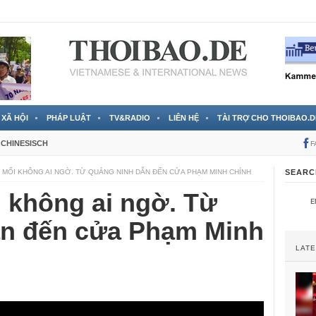
 đã được chính thức xác nhận
3 Jahren ago
XÃ HỘI
PHÁP LUẬT
TV&RADIO
LIÊN HỆ
TÀI TRỢ CHO THOIBAO.D
CHINESISCH
F
U MỐI KHÔNG AI NGỜ. TỪ QUẢNG NINH DẪN ĐẾN CỬA PHẠM MINH CHÍNH
SEARC
 không ai ngờ. Từ
n đến cửa Phạm Minh
LAT