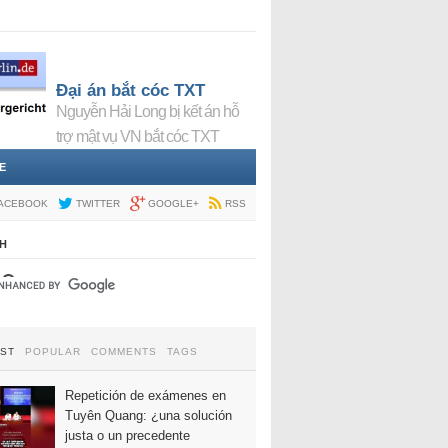
Đại án bắt cóc TXT
Nguyễn Hải Long bị kết án hỗ
trợ mật vụ VN bắt cóc TXT
E
ACEBOOK
TWITTER
GOOGLE+
RSS
H
EST
POPULAR
COMMENTS
TAGS
Repetición de exámenes en
Tuyên Quang: ¿una solución
justa o un precedente