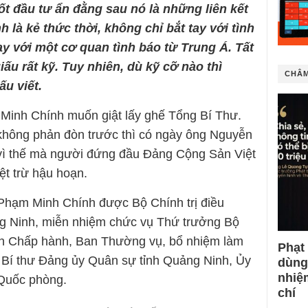
ốt đầu tư ẩn đằng sau nó là những liên kết
 là kẻ thức thời, không chỉ bắt tay với tình
y với một cơ quan tình báo từ Trung Á. Tất
u rất kỹ. Tuy nhiên, dù kỹ cỡ nào thì
CHÂM
u viết.
 Minh Chính muốn giật lấy ghế Tổng Bí Thư.
không phản đòn trước thì có ngày ông Nguyễn
vì thế mà người đứng đầu Đảng Cộng Sản Việt
t trừ hậu hoạn.
Phạm Minh Chính được Bộ Chính trị điều
ng Ninh, miễn nhiệm chức vụ Thứ trưởng Bộ
an Chấp hành, Ban Thường vụ, bổ nhiệm làm
Phạt
, Bí thư Đảng ủy Quân sự tỉnh Quảng Ninh, Ủy
dùng
nhiệ
Quốc phòng.
chí