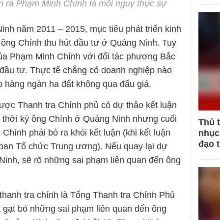
n ra Phạm Minh Chính là mối nguy thực sự
h năm 2011 – 2015, mục tiêu phát triển kinh
y ông Chính thu hút đầu tư ở Quảng Ninh. Tuy
của Phạm Minh Chính với đối tác phương Bắc
y đầu tư. Thực tế chẳng có doanh nghiệp nào
o hàng ngàn ha đất không qua đấu giá.
ược Thanh tra Chính phủ có dự thảo kết luận
ng thời kỳ ông Chính ở Quảng Ninh nhưng cuối
Thủ 
Chính phải bỏ ra khỏi kết luận (khi kết luận
nhục 
đạo 
 ban Tổ chức Trung ương). Nếu quay lại dự
Ninh, sẽ rõ những sai phạm liên quan đến ông
hanh tra chính là Tổng Thanh tra Chính Phủ
 gạt bỏ những sai phạm liên quan đến ông