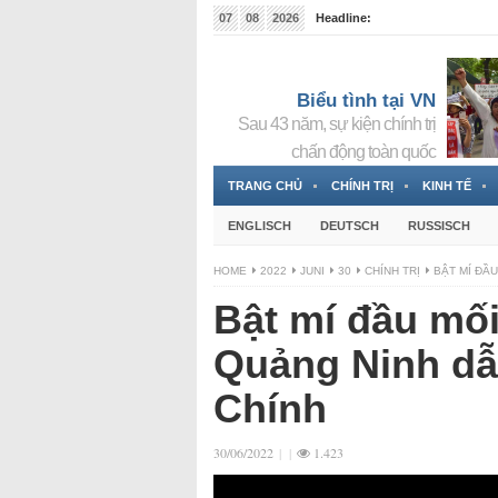
07
08
2026
Headline:
Tin bà Nguyễn Thị Thanh Nhàn đang ẩn náu tại Đức
Biểu tình tại VN
Sau 43 năm, sự kiện chính trị
chấn động toàn quốc
TRANG CHỦ
CHÍNH TRỊ
KINH TẾ
ENGLISCH
DEUTSCH
RUSSISCH
HOME
2022
JUNI
30
CHÍNH TRỊ
BẬT MÍ ĐẦ
Bật mí đầu mối
Quảng Ninh dẫ
Chính
30/06/2022
|
|
1.423