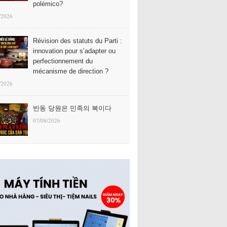
polémico?
/2026
Révision des statuts du Parti :
innovation pour s’adapter ou
perfectionnement du
mécanisme de direction ?
/2026
반동 당원은 민족의 복이다
07/08/2026