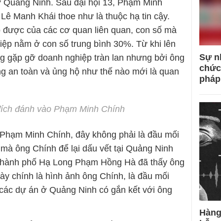
ư Quảng Ninh. Sau đại hội 13, Phạm Minh
 Lê Manh Khái thoe như là thuộc hạ tin cậy.
hập được của các cơ quan liên quan, con số mà
iệp nằm ở con số trung bình 30%. Từ khi lên
Sự n
g gặp gỡ doanh nghiệp tràn lan nhưng bởi ông
chức
ng an toàn và ủng hộ như thế nào mới là quan
pháp
ích đánh vào Phạm Minh Chính
 Phạm Minh Chính, đây không phải là đầu mối
 mà ông Chính để lại dấu vết tại Quảng Ninh
h thành phố Hạ Long Phạm Hồng Hà đã thấy ông
ày chính là hình ảnh ông Chính, là đầu mối
n các dự án ở Quảng Ninh có gắn kết với ông
Hàng