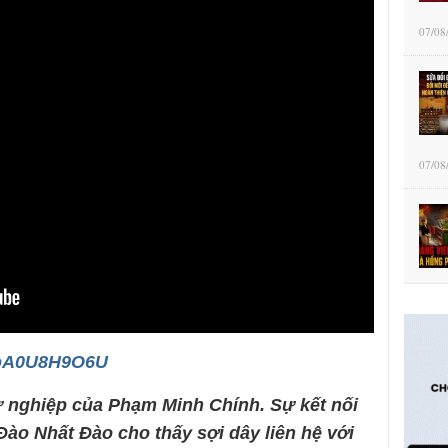
07/08
07/08
/toA0U8H9O6U
ự nghiệp của Phạm Minh Chính. Sự kết nối
ào Nhất Đào cho thấy sợi dây liên hệ với