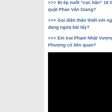
>>> Bị ép nuốt “cục hận” 18
quật Phan Văn Giang?
>>> Gọi điện thân thiết với 
đang ngửa bài tẩy?
>>> Em trai Phạm Nhật Vượng
Phượng có liên quan?