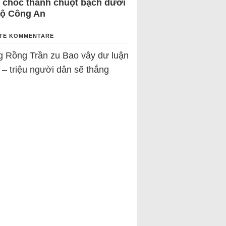
 chốc thành chuột bạch dưới
Bộ Công An
TE KOMMENTARE
g Rồng Trần
zu
Bao vây dư luận
 – triệu người dân sẽ thắng