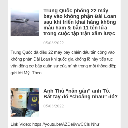
Trung Quốc phóng 22 máy
bay vào không phận Đài Loan
sau khi triển khai hàng không
mẫu hạm & bắn 11 tên lửa
trong cuộc tập trận xâm lược
05/08/2022
|
Trung Quốc đã điều 22 máy bay chiến đấu tấn công vào
không phận Đài Loan khi quốc gia khổng lồ này tiếp tục
vận động cơ bắp quân sự của mình trong một thông điệp
gửi tới Mỹ. Theo…
Anh Thủ “nắn gân” anh Tô.
Bắt tay đó “choảng nhau” đó?
05/08/2022
|
Link Video: https://youtu.be/AZDe8vwCCls Như