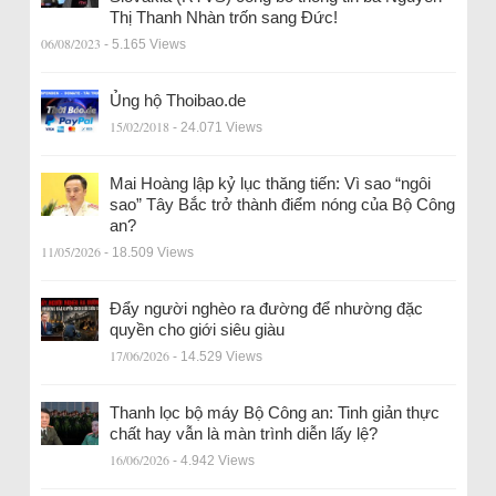
Thị Thanh Nhàn trốn sang Đức!
06/08/2023
- 5.165 Views
Ủng hộ Thoibao.de
15/02/2018
- 24.071 Views
Mai Hoàng lập kỷ lục thăng tiến: Vì sao “ngôi
sao” Tây Bắc trở thành điểm nóng của Bộ Công
an?
11/05/2026
- 18.509 Views
Đẩy người nghèo ra đường để nhường đặc
quyền cho giới siêu giàu
17/06/2026
- 14.529 Views
Thanh lọc bộ máy Bộ Công an: Tinh giản thực
chất hay vẫn là màn trình diễn lấy lệ?
16/06/2026
- 4.942 Views