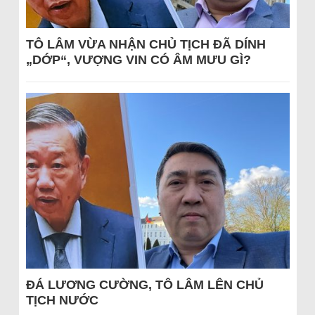
TÔ LÂM VỪA NHẬN CHỦ TỊCH ĐÃ DÍNH
„DỚP“, VƯỢNG VIN CÓ ÂM MƯU GÌ?
ĐÁ LƯƠNG CƯỜNG, TÔ LÂM LÊN CHỦ
TỊCH NƯỚC