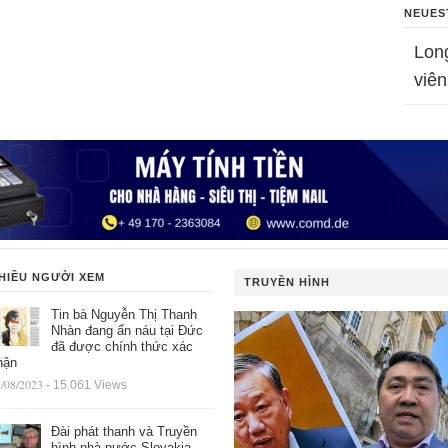
NEUES
Lon
viên
HIỀU NGƯỜI XEM
TRUYỀN HÌNH
Tin bà Nguyễn Thị Thanh
Nhàn đang ẩn náu tại Đức
đã được chính thức xác
hận
/08/2023
- 15.061 Views
Đài phát thanh và Truyền
hình nhà nước Slovakia