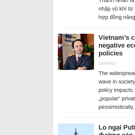
Thanh Nhàn là
nhập vũ khí từ
hợp đồng nâng
Vietnam’s 
negative ec
policies
22/10/2022
|
The widespread
wave in societ
policy impacts.
„popular“ priva
pessimistically
Lo ngại Put