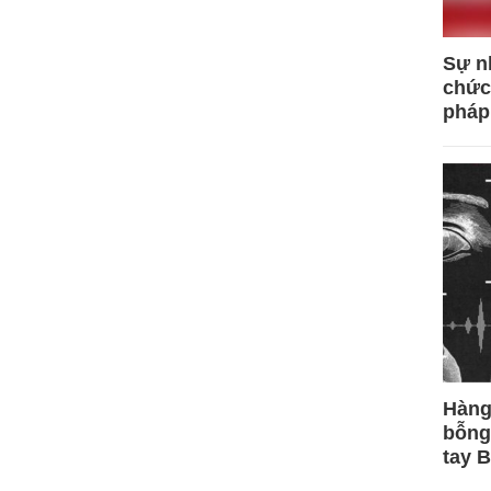
Sự n
chức
pháp
Hàng
bỗng
tay 