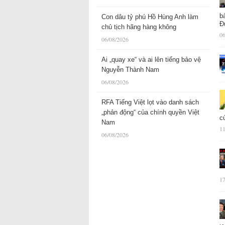
b
Con dâu tỷ phú Hồ Hùng Anh làm
Đ
chủ tịch hãng hàng không
06
06/08/2026
Ai „quay xe“ và ai lên tiếng bảo vệ
Nguyễn Thành Nam
06/08/2026
RFA Tiếng Việt lọt vào danh sách
„phản động“ của chính quyền Việt
c
Nam
11
06/08/2026
17