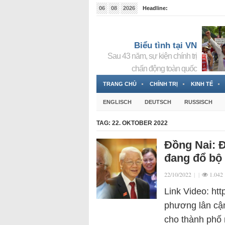
06
08
2026
Headline:
Tin bà Nguyễn Thị Thanh Nhàn đang ẩn náu tại Đức
Biểu tình tại VN
Sau 43 năm, sự kiện chính trị
chấn động toàn quốc
TRANG CHỦ
CHÍNH TRỊ
KINH TẾ
ENGLISCH
DEUTSCH
RUSSISCH
TAG:
22. OKTOBER 2022
Đồng Nai: 
đang đổ bộ
22/10/2022
|
|
1.042
Link Video: ht
phương lân cậ
cho thành phố 