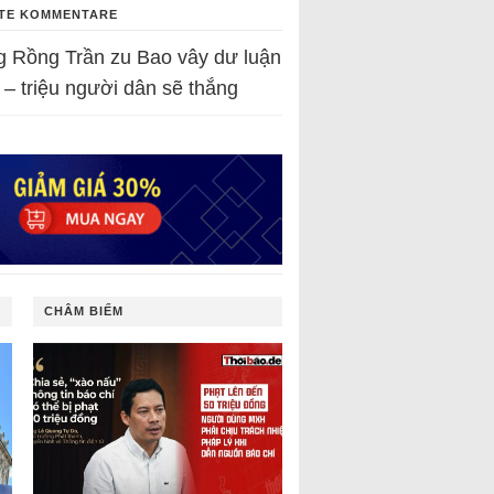
TE KOMMENTARE
g Rồng Trần
zu
Bao vây dư luận
 – triệu người dân sẽ thắng
CHÂM BIẾM