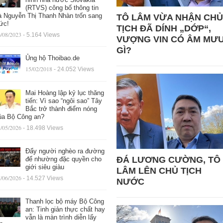
(RTVS) công bố thông tin
à Nguyễn Thị Thanh Nhàn trốn sang
TÔ LÂM VỪA NHẬN CHỦ
ức!
TỊCH ĐÃ DÍNH „DỚP“,
/08/2023
- 5.164 Views
VƯỢNG VIN CÓ ÂM MƯ
GÌ?
Ủng hộ Thoibao.de
15/02/2018
- 24.052 Views
Mai Hoàng lập kỷ lục thăng
tiến: Vì sao “ngôi sao” Tây
Bắc trở thành điểm nóng
ủa Bộ Công an?
/05/2026
- 18.498 Views
Đẩy người nghèo ra đường
ĐÁ LƯƠNG CƯỜNG, TÔ
để nhường đặc quyền cho
giới siêu giàu
LÂM LÊN CHỦ TỊCH
/06/2026
- 14.527 Views
NƯỚC
Thanh lọc bộ máy Bộ Công
an: Tinh giản thực chất hay
vẫn là màn trình diễn lấy