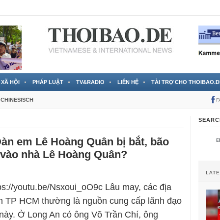
 đã được chính thức xác nhận
3 Jahren ago
XÃ HỘI
PHÁP LUẬT
TV&RADIO
LIÊN HỆ
TÀI TRỢ CHO THOIBAO.D
CHINESISCH
F
SEARC
Đàn em Lê Hoàng Quân bị bắt, bão
 vào nhà Lê Hoàng Quân?
LAT
tps://youtu.be/Nsxoui_oO9c Lâu may, các địa
n TP HCM thường là nguồn cung cấp lãnh đạo
này. Ở Long An có ông Võ Trần Chí, ông