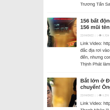
Trương Tấn Sa
156 bất độn
156 mũi tên
22/10/2022
|
|
1.324
Link Video: ht
đắc địa rơi và
đến, nhưng con
Thịnh Phát làm
Bắt lớn ở 
chuyển! Ôn
22/10/2022
|
|
1.231
Link Video: ht