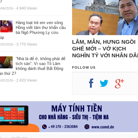
ệ?
/06/2026
- 4.940 Views
Hàng loạt trẻ em ven sông
Hồng viết tâm thư khẩn cầu
bà Ngô Phương Ly cứu
iúp
LÂM, MẪN, HƯNG NGỒI
/05/2026
- 3.770 Views
GHẾ MỚI – VỞ KỊCH
NGHÌN TỶ VỚI NHÂN DÂ
“Nhà là để ở, không phải để
tích sản”: Vì sao Tô Lâm
FOLLOW US
không đánh thuế Bất Động
ản thứ 2?
/05/2026
- 2.420 Views