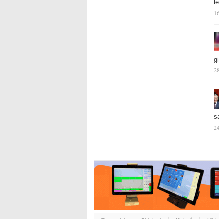
l
16
g
28
s
24