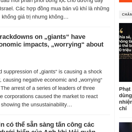
 đầu mối phân phối bổng lộc cho đường dây
 Israel. Các hợp đồng mua bán vũ khí là những
CHÂM
 khống giá trị nhưng không…
crackdowns on „giants“ have
onomic impacts, „worrying“ about
 suppression of „giants“ is causing a shock
y, causing negative economic and „worrying“
 The arrest of a series of leaders of three
Phạt
dùng
te corporations caused the market to react
nhiệ
, showing the unsustainability…
chí
in có thể sẵn sàng tấn công các