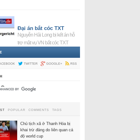
Đại án bắt cóc TXT
Nguyễn Hải Long bị kết án hỗ
trợ mật vụ VN bắt cóc TXT
E
ACEBOOK
TWITTER
GOOGLE+
RSS
H
EST
POPULAR
COMMENTS
TAGS
Chủ tịch xã ở Thanh Hóa bị
khai trừ đảng do liên quan cá
độ world cup