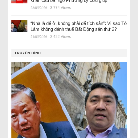
khẩn cầu bà Ngô Phương Ly cứu giúp
28/05/2026
- 3.774 Views
“Nhà là để ở, không phải để tích sản”: Vì sao Tô
Lâm không đánh thuế Bất Động sản thứ 2?
24/05/2026
- 2.422 Views
TRUYỀN HÌNH