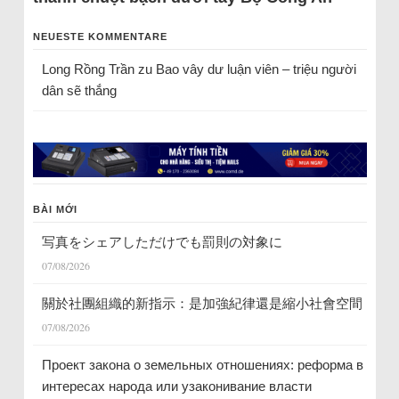
NEUESTE KOMMENTARE
Long Rồng Trần
zu
Bao vây dư luận viên – triệu người
dân sẽ thắng
BÀI MỚI
写真をシェアしただけでも罰則の対象に
07/08/2026
關於社團組織的新指示：是加強紀律還是縮小社會空間
07/08/2026
Проект закона о земельных отношениях: реформа в
интересах народа или узаконивание власти