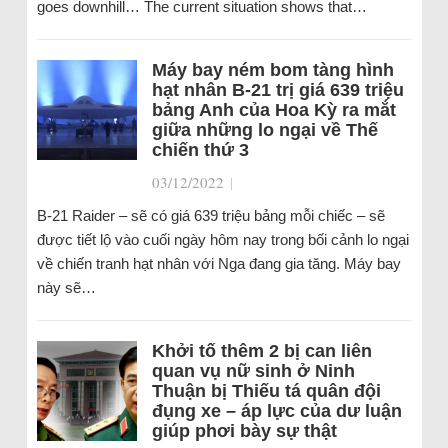
goes downhill… The current situation shows that…
Máy bay ném bom tàng hình
hạt nhân B-21 trị giá 639 triệu
bảng Anh của Hoa Kỳ ra mắt
giữa những lo ngại về Thế
chiến thứ 3
03/12/2022
|
B-21 Raider – sẽ có giá 639 triệu bảng mỗi chiếc – sẽ
được tiết lộ vào cuối ngày hôm nay trong bối cảnh lo ngại
về chiến tranh hạt nhân với Nga đang gia tăng. Máy bay
này sẽ…
Khởi tố thêm 2 bị can liên
quan vụ nữ sinh ở Ninh
Thuận bị Thiếu tá quân đội
đụng xe – áp lực của dư luận
giúp phơi bày sự thật