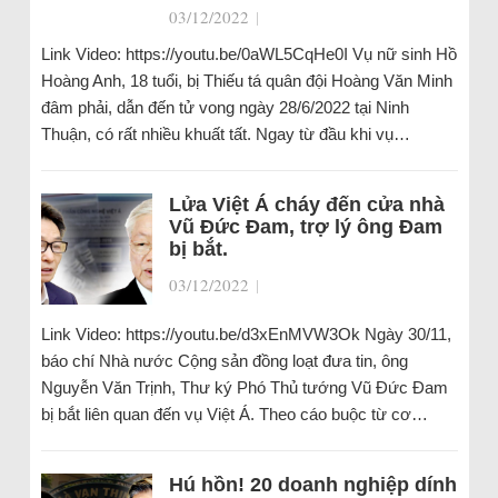
03/12/2022
|
Link Video: https://youtu.be/0aWL5CqHe0I Vụ nữ sinh Hồ
Hoàng Anh, 18 tuổi, bị Thiếu tá quân đội Hoàng Văn Minh
đâm phải, dẫn đến tử vong ngày 28/6/2022 tại Ninh
Thuận, có rất nhiều khuất tất. Ngay từ đầu khi vụ…
Lửa Việt Á cháy đến cửa nhà
Vũ Đức Đam, trợ lý ông Đam
bị bắt.
03/12/2022
|
Link Video: https://youtu.be/d3xEnMVW3Ok Ngày 30/11,
báo chí Nhà nước Cộng sản đồng loạt đưa tin, ông
Nguyễn Văn Trịnh, Thư ký Phó Thủ tướng Vũ Đức Đam
bị bắt liên quan đến vụ Việt Á. Theo cáo buộc từ cơ…
Hú hồn! 20 doanh nghiệp dính