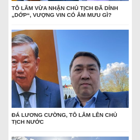
TÔ LÂM VỪA NHẬN CHỦ TỊCH ĐÃ DÍNH
„DỚP“, VƯỢNG VIN CÓ ÂM MƯU GÌ?
ĐÁ LƯƠNG CƯỜNG, TÔ LÂM LÊN CHỦ
TỊCH NƯỚC