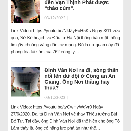
đến Vạn Thịnh Phát được
“tháo cùm”.
03/12/2022
|
Link Video: https://youtu.be/NklZyEuH5Ks Ngày 3/11 vừa
qua, Sở Kế hoạch và Đầu tư Hà Nội thông báo một thông
tin gây choáng váng dân cư mạng. Đó là cơ quan này đã
phong tỏa tài sản của 762 công ty…
Đinh Văn Nơi ra đi, sóng thần
nổi lên dữ dội ở Công an An
Giang. Ông Nơi thắng hay
thua?
03/12/2022
|
Link Video: https://youtu.be/tyCwHyWgVr0 Ngày
27/6/2020, Đại tá Đinh Văn Nơi về thay Thiếu tướng Bùi
Bé Tư. Tại đây, ông Đinh Văn Nơi đã thể hiện cho ông Tô
Lâm thấy là, ông có năng lực phá án như thế…