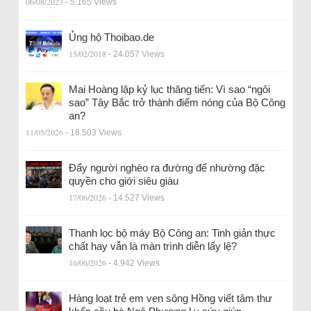
06/08/2023
- 5.165 Views
Ủng hộ Thoibao.de
15/02/2018
- 24.057 Views
Mai Hoàng lập kỷ lục thăng tiến: Vì sao “ngôi
sao” Tây Bắc trở thành điểm nóng của Bộ Công
an?
11/05/2026
- 18.503 Views
Đẩy người nghèo ra đường để nhường đặc
quyền cho giới siêu giàu
17/06/2026
- 14.527 Views
Thanh lọc bộ máy Bộ Công an: Tinh giản thực
chất hay vẫn là màn trình diễn lấy lệ?
16/06/2026
- 4.942 Views
Hàng loạt trẻ em ven sông Hồng viết tâm thư