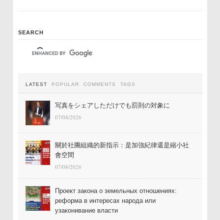
SEARCH
LATEST
POPULAR
COMMENTS
TAGS
写真をシェアしただけでも罰則の対象に
07/08/2026
關於社團組織的新指示：是加強紀律還是縮小社
會空間
07/08/2026
Проект закона о земельных отношениях:
реформа в интересах народа или
узаконивание власти