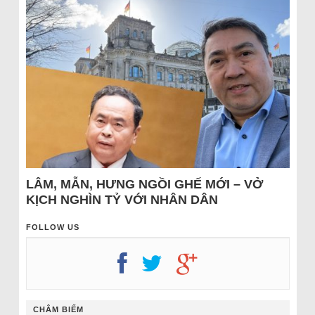
LÂM, MẪN, HƯNG NGỒI GHẾ MỚI – VỞ
KỊCH NGHÌN TỶ VỚI NHÂN DÂN
FOLLOW US
CHÂM BIẾM