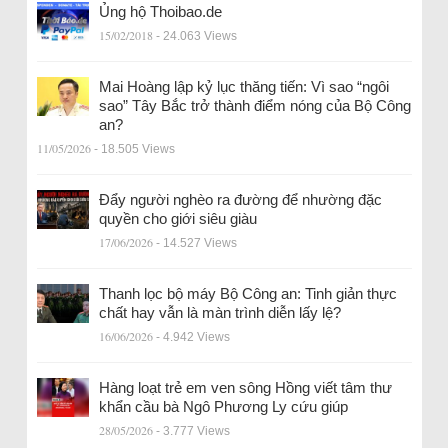
Ủng hộ Thoibao.de
15/02/2018
- 24.063 Views
Mai Hoàng lập kỷ lục thăng tiến: Vì sao “ngôi
sao” Tây Bắc trở thành điểm nóng của Bộ Công
an?
11/05/2026
- 18.505 Views
Đẩy người nghèo ra đường để nhường đặc
quyền cho giới siêu giàu
17/06/2026
- 14.527 Views
Thanh lọc bộ máy Bộ Công an: Tinh giản thực
chất hay vẫn là màn trình diễn lấy lệ?
16/06/2026
- 4.942 Views
Hàng loạt trẻ em ven sông Hồng viết tâm thư
khẩn cầu bà Ngô Phương Ly cứu giúp
28/05/2026
- 3.777 Views