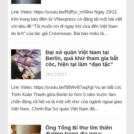
Link Video: https://youtu.be/RdRyi_m58no Ngày 23/12,
trên trang báo điện tử VNexpress có đăng tải một bài viết
với tiêu đề “Tôi muốn rời đi ngay khi vừa đến Việt Nam
du lịch” của tác giả Crisensean. Bài báo miêu tả…
Đại sứ quán Việt Nam tại
Berlin, quá khứ tham gia bắt
cóc, hiện tại làm “đạo tặc”
28/12/2022
|
Link Video: https://youtu.be/5BWvB7aqXgI Vụ án bắt cóc
Trịnh Xuân Thanh giữa Berlin từ hơn 5 năm trước làm
chấn động xã hội và là một vết nhơ của ngành ngoại giao
Việt Nam. Chính Đại Sứ quán Việt Nam đã…
Ông Tổng Bí thư tìm thiên
đường trong địa ngục