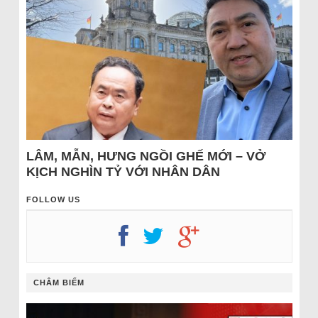
LÂM, MẪN, HƯNG NGỒI GHẾ MỚI – VỞ
KỊCH NGHÌN TỶ VỚI NHÂN DÂN
FOLLOW US
CHÂM BIẾM