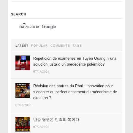
SEARCH
LATEST
POPULAR
COMMENTS
TAGS
Repetición de exámenes en Tuyên Quang: ¿una
solución justa o un precedente polémico?
07/08/2026
Révision des statuts du Parti : innovation pour
s’adapter ou perfectionnement du mécanisme de
direction ?
07/08/2026
반동 당원은 민족의 복이다
07/08/2026