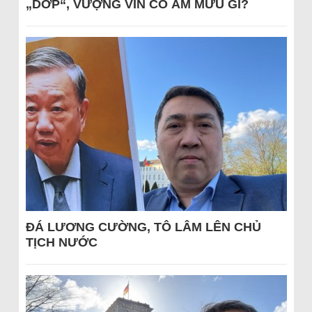
„DỚP“, VƯỢNG VIN CÓ ÂM MƯU GÌ?
ĐÁ LƯƠNG CƯỜNG, TÔ LÂM LÊN CHỦ
TỊCH NƯỚC