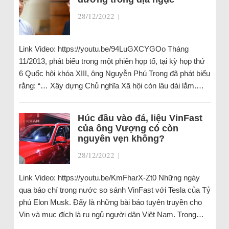
28/12/2022
|
Link Video: https://youtu.be/94LuGXCYGOo Tháng
11/2013, phát biểu trong một phiên họp tổ, tại kỳ họp thứ
6 Quốc hội khóa XIII, ông Nguyễn Phú Trọng đã phát biểu
rằng: “… Xây dựng Chủ nghĩa Xã hội còn lâu dài lắm.…
Húc đầu vào đá, liệu VinFast
của ông Vượng có còn
nguyên vẹn không?
28/12/2022
|
Link Video: https://youtu.be/KmFharX-Zt0 Những ngày
qua báo chí trong nước so sánh VinFast với Tesla của Tỷ
phú Elon Musk. Đấy là những bài báo tuyên truyền cho
Vin và mục đích là ru ngủ người dân Việt Nam. Trong…