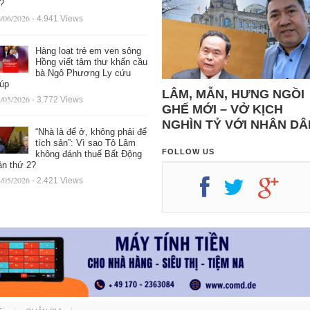
ệ?
/06/2026
- 4.941 Views
Hàng loạt trẻ em ven sông
Hồng viết tâm thư khẩn cầu
bà Ngô Phương Ly cứu
iúp
LÂM, MẪN, HƯNG NGỒI
/05/2026
- 3.772 Views
GHẾ MỚI – VỞ KỊCH
NGHÌN TỶ VỚI NHÂN DÂ
“Nhà là để ở, không phải để
tích sản”: Vì sao Tô Lâm
FOLLOW US
không đánh thuế Bất Động
ản thứ 2?
/05/2026
- 2.421 Views