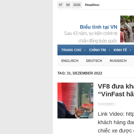
07
08
2026
Headline:
Tin bà Nguyễn Thị Thanh Nhàn đang ẩn náu tại Đức
Biểu tình tại VN
Sau 43 năm, sự kiện chính trị
chấn động toàn quốc
TRANG CHỦ
CHÍNH TRỊ
KINH TẾ
ENGLISCH
DEUTSCH
RUSSISCH
TAG:
31. DEZEMBER 2022
VF8 đưa kh
“VinFast hã
31/12/2022
|
Link Video: h
khách hàng đan
chiếc xe được