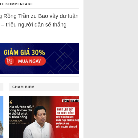
TE KOMMENTARE
g Rồng Trần
zu
Bao vây dư luận
 – triệu người dân sẽ thắng
CHÂM BIẾM