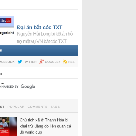
Đại án bắt cóc TXT
Nguyễn Hải Long bị kết án hỗ
trợ mật vụ VN bắt cóc TXT
E
ACEBOOK
TWITTER
GOOGLE+
RSS
H
EST
POPULAR
COMMENTS
TAGS
Chủ tịch xã ở Thanh Hóa bị
khai trừ đảng do liên quan cá
độ world cup