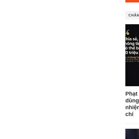
CHÂM
Phạt
dùng
nhiệ
chí