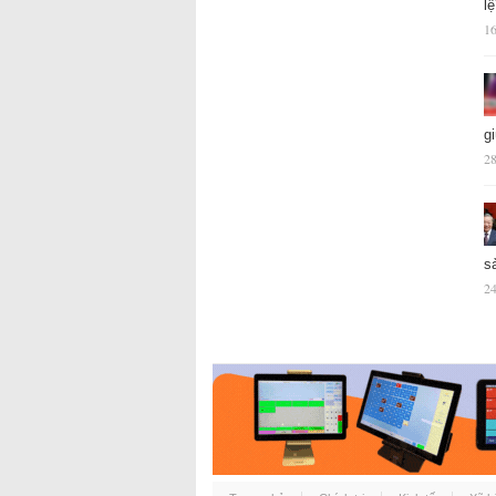
l
16
g
28
s
24