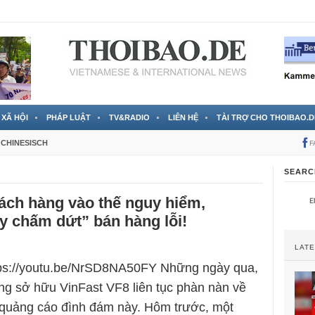
 đã được chính thức xác nhận
3 Jahren ago
XÃ HỘI
PHÁP LUẬT
TV&RADIO
LIÊN HỆ
TÀI TRỢ CHO THOIBAO.D
CHINESISCH
F
SEARC
ách hàng vào thế nguy hiểm,
y chấm dứt” bán hàng lỗi!
LAT
ttps://youtu.be/NrSD8NA50FY Những ngày qua,
g sở hữu VinFast VF8 liên tục phàn nàn về
 quảng cáo đình đám này. Hôm trước, một