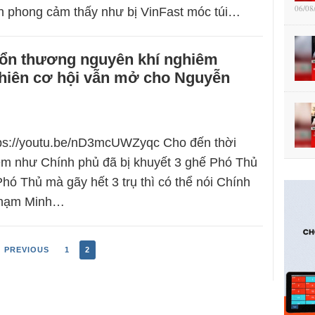
06/08
n phong cảm thấy như bị VinFast móc túi…
tổn thương nguyên khí nghiêm
nhiên cơ hội vẫn mở cho Nguyễn
tps://youtu.be/nD3mcUWZyqc Cho đến thời
em như Chính phủ đã bị khuyết 3 ghế Phó Thủ
Phó Thủ mà gãy hết 3 trụ thì có thể nói Chính
Phạm Minh…
 PREVIOUS
1
2