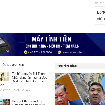
NEUES
Lon
viên
HIỀU NGƯỜI XEM
TRUYỀN HÌNH
Tin bà Nguyễn Thị Thanh
Nhàn đang ẩn náu tại Đức
đã được chính thức xác
hận
/08/2023
- 15.065 Views
Đài phát thanh và Truyền
hình nhà nước Slovakia