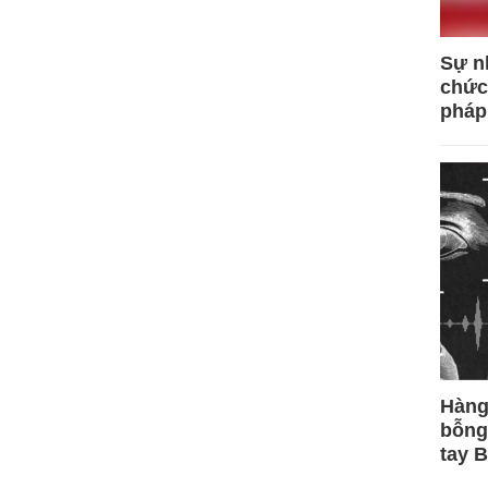
Sự n
chức
pháp
Hàng
bỗng
tay 