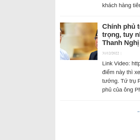
khách hàng tiê
Chính phủ 
trọng, tuy 
Thanh Nghị
31/12/2022
|
Link Video: ht
điểm này thì x
tướng. Tứ trụ 
phủ của ông 
←