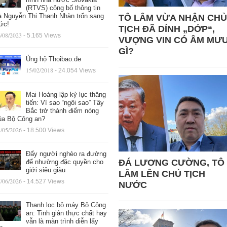
(RTVS) công bố thông tin
à Nguyễn Thị Thanh Nhàn trốn sang
TÔ LÂM VỪA NHẬN CHỦ
ức!
TỊCH ĐÃ DÍNH „DỚP“,
/08/2023
- 5.165 Views
VƯỢNG VIN CÓ ÂM MƯ
GÌ?
Ủng hộ Thoibao.de
15/02/2018
- 24.054 Views
Mai Hoàng lập kỷ lục thăng
tiến: Vì sao “ngôi sao” Tây
Bắc trở thành điểm nóng
ủa Bộ Công an?
/05/2026
- 18.500 Views
Đẩy người nghèo ra đường
ĐÁ LƯƠNG CƯỜNG, TÔ
để nhường đặc quyền cho
giới siêu giàu
LÂM LÊN CHỦ TỊCH
/06/2026
- 14.527 Views
NƯỚC
Thanh lọc bộ máy Bộ Công
an: Tinh giản thực chất hay
vẫn là màn trình diễn lấy