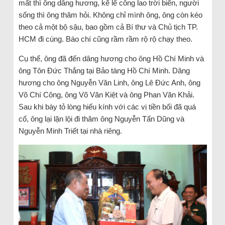
mất thì ông dâng hương, kể lể công lao trời biển, người
sống thì ông thăm hỏi. Không chỉ mình ông, ông còn kéo
theo cả một bộ sậu, bao gồm cả Bí thư và Chủ tịch TP.
HCM đi cùng. Báo chí cũng rầm rầm rộ rộ chạy theo.
Cụ thể, ông đã đến dâng hương cho ông Hồ Chí Minh và
ông Tôn Đức Thắng tại Bảo tàng Hồ Chí Minh. Dâng
hương cho ông Nguyễn Văn Linh, ông Lê Đức Anh, ông
Võ Chí Công, ông Võ Văn Kiệt và ông Phan Văn Khải.
Sau khi bày tỏ lòng hiếu kính với các vị tiền bối đã quá
cố, ông lại lặn lội đi thăm ông Nguyễn Tấn Dũng và
Nguyễn Minh Triết tại nhà riêng.