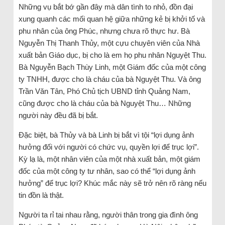
Những vụ bắt bớ gần đây mà dân tình to nhỏ, đồn đại
xung quanh các mối quan hệ giữa những kẻ bị khởi tố và
phu nhân của ông Phúc, nhưng chưa rõ thực hư. Bà
Nguyễn Thị Thanh Thủy, một cựu chuyên viên của Nhà
xuất bản Giáo dục, bị cho là em họ phu nhân Nguyệt Thu.
Bà Nguyễn Bạch Thùy Linh, một Giám đốc của một công
ty TNHH, được cho là cháu của bà Nguyệt Thu. Và ông
Trần Văn Tân, Phó Chủ tịch UBND tỉnh Quảng Nam,
cũng được cho là cháu của bà Nguyệt Thu… Những
người này đều đã bị bắt.
Đặc biệt, bà Thủy và bà Linh bị bắt vì tội “lợi dụng ảnh
hưởng đối với người có chức vụ, quyền lợi để trục lợi”.
Kỳ lạ là, một nhân viên của một nhà xuất bản, một giám
đốc của một công ty tư nhân, sao có thể “lợi dụng ảnh
hưởng” để trục lợi? Khúc mắc này sẽ trở nên rõ ràng nếu
tin đồn là thật.
Người ta rỉ tai nhau rằng, người thân trong gia đình ông