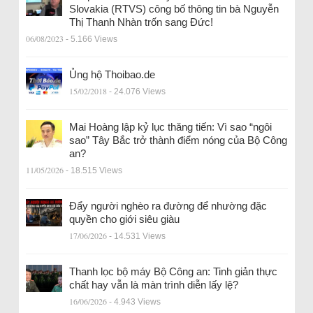
Slovakia (RTVS) công bố thông tin bà Nguyễn
Thị Thanh Nhàn trốn sang Đức!
06/08/2023
- 5.166 Views
Ủng hộ Thoibao.de
15/02/2018
- 24.076 Views
Mai Hoàng lập kỷ lục thăng tiến: Vì sao “ngôi
sao” Tây Bắc trở thành điểm nóng của Bộ Công
an?
11/05/2026
- 18.515 Views
Đẩy người nghèo ra đường để nhường đặc
quyền cho giới siêu giàu
17/06/2026
- 14.531 Views
Thanh lọc bộ máy Bộ Công an: Tinh giản thực
chất hay vẫn là màn trình diễn lấy lệ?
16/06/2026
- 4.943 Views