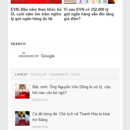
EVN: Đầu năm than khóc bù
Vì sao EVN có 152.000 tỷ
lỗ, cuối năm ôm trăm nghìn
gửi ngân hàng vẫn đòi tăng
tỷ gửi ngân hàng ăn lãi
giá điện?
SEARCH
LATEST
POPULAR
COMMENTS
TAGS
Bắc ninh: Ông Nguyễn Văn Dũng bị xử lý, câu
hỏi nào còn bỏ ngỏ?
08/08/2026
Cá độ bóng đá: Chủ tịch xã Thanh Hóa bị khai
trừ Đảng
08/08/2026