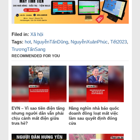
Filed in:
Xã hội
Tags:
hot
,
NguyễnTấnDũng
,
NguyễnXuânPhúc
,
Tết2023
,
TrươngTấnSang
RECOMMENDED FOR YOU
EVN – Vì sao tiền điện tăng
Hàng nghìn nhà báo quốc
nhưng người dân vẫn phải
doanh đồng loạt mất việc
chịu cảnh mất điện giữa
làm sau quyết định đóng
trưa hè?
cửa