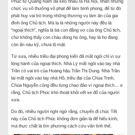
Phúc từ Quảng Nam đã kéo nhau ra Hà Nội, nhận những
chức vụ vô thưởng vô phạt để làm bình phong, để từ đó
phát huy vai trò trong những thương vụ làm ăn của gia
đình ông Chủ tịch. Mà lạ là những người này đều là
“ngoại thích”, nghĩa là bà con đằng vợ của ông Chủ tịch,
chứ không thấy con cháu dòng họ ông, hay là họ đang
còn ẩn náu kỹ, chưa lộ mặt.
Từ xưa, nhiều triều đại phong kiến đã mất ngôi chỉ vì sự
lộng hành của ngoại thích. Nhà Lý mất ngôi vào tay nhà
Trần có vai trò của Hoàng hậu Trần Thị Dung. Nhà Trần
lại mất ngôi vào tay nhà Hồ, triều đại của Chúa Trịnh,
Chúa Nguyễn cũng đều từng chao đảo vì ngoại thích… e
rằng, Chủ tịch Phúc khó thoát khỏi vết xe đổ của người
xưa.
Do đó, nhiều người nghi ngờ rằng, chuyến đi chúc Tết
này của Chủ tịch Phúc không đơn giản là để hiếu kính,
mà thực chất là tìm phương cách cứu vãn tình thế.