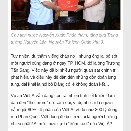
Chủ tịch nước Nguyễn Xuân Phúc thăm, tặng quà Trung
tướng Nguyễn Lân, Nguyên Tư lệnh Quân khu 3.
Tuy nhiên, dù thăm viếng khắp nơi, nhưng ông lại bỏ sót
một người cũng đang ở ngay TP. HCM, đó là ông Trương
Tấn Sang. Việc này đã bị nhiều người quan sát chính trị
phát hiện, và điều này dễ dẫn đến những đồn đoán lung
tung, đại khái là nội bộ Đảng có lẽ không đoàn kết…
Vụ án Việt Á vẫn đang còn rất nhiều tình tiết khiến đám
dân đen “thối mồm” cứ săm soi, ví dụ như ai là người
nắm giữ 80% cổ phần của Việt Á, ví dụ như 800 tỷ đồng
mà Phan Quốc Việt dùng để bôi trơn, ai là người hưởng
nhiều nhất? Ai mới thực sự là “trùm cuối” của Việt Á?