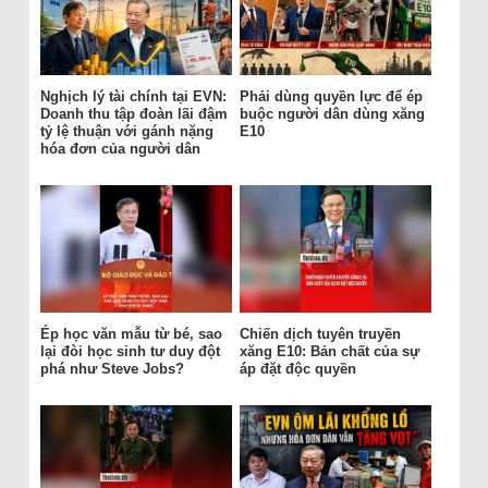
Nghịch lý tài chính tại EVN:
Phải dùng quyền lực để ép
Doanh thu tập đoàn lãi đậm
buộc người dân dùng xăng
tỷ lệ thuận với gánh nặng
E10
hóa đơn của người dân
Ép học văn mẫu từ bé, sao
Chiến dịch tuyên truyền
lại đòi học sinh tư duy đột
xăng E10: Bản chất của sự
phá như Steve Jobs?
áp đặt độc quyền