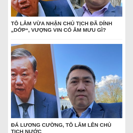
TÔ LÂM VỪA NHẬN CHỦ TỊCH ĐÃ DÍNH
„DỚP“, VƯỢNG VIN CÓ ÂM MƯU GÌ?
ĐÁ LƯƠNG CƯỜNG, TÔ LÂM LÊN CHỦ
TỊCH NƯỚC