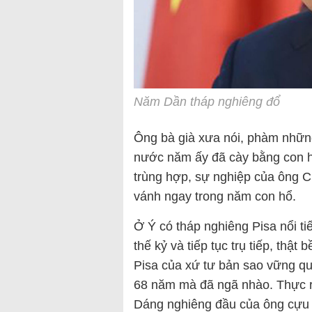
Năm Dần tháp nghiêng đổ
Ông bà già xưa nói, phàm những 
nước năm ấy đã cày bằng con hổ
trùng hợp, sự nghiệp của ông C
vánh ngay trong năm con hổ.
Ở Ý có tháp nghiêng Pisa nổi t
thế kỷ và tiếp tục trụ tiếp, thậ
Pisa của xứ tư bản sao vững qu
68 năm mà đã ngã nhào. Thực ra
Dáng nghiêng đầu của ông cựu C