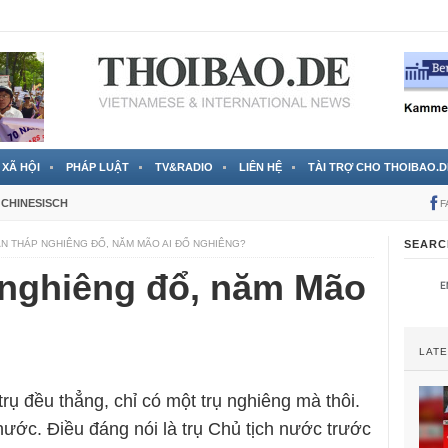
Jahren ago
XÃ HỘI
PHÁP LUẬT
TV&RADIO
LIÊN HỆ
TÀI TRỢ CHO THOIBAO.D
CHINESISCH
F
N THÁP NGHIÊNG ĐỔ, NĂM MÃO AI ĐỔ NGHIÊNG?
SEARC
nghiêng đổ, năm Mão
LAT
 trụ đều thẳng, chỉ có một trụ nghiêng mà thôi.
 nước. Điều đáng nói là trụ Chủ tịch nước trước