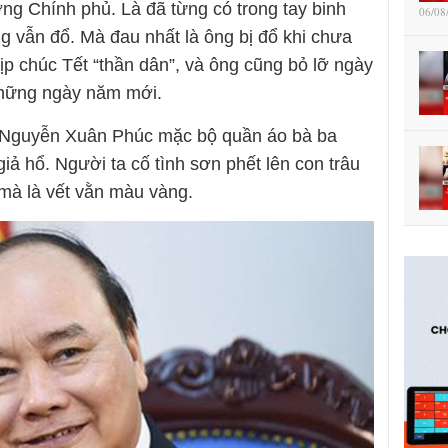
ng Chính phủ. Là đã từng có trong tay binh
06/08
g vẫn đổ. Mà đau nhất là ông bị đổ khi chưa
p chúc Tết “thần dân”, và ông cũng bỏ lỡ ngày
những ngày năm mới.
 Nguyễn Xuân Phúc mặc bộ quần áo bà ba
iả hổ. Người ta cố tình sơn phết lên con trâu
mà là vết vằn màu vàng.