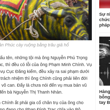
Sự n
chức
pháp
 Phúc cày ruộng bằng trâu giả hổ
iấu tên, những tội mà ông Nguyễn Phú Trọng
, thì đều có lỗi của ông Phạm Minh Chính. Vụ
, vụ Cục Đăng kiểm, đều xảy ra sai phạm dưới
trách nhiệm thì ông Chính cũng phải liên đới
ể vô can. Đấy là chưa nói đến vụ mua bán vũ
Hàng
n đến bà Nguyễn Thị Thanh Nhàn.
bỗng
tay 
hính ắt phải gia cố chân trụ của ông cho
ng đang cho Phan Đình Trạc chĩa vào Bộ