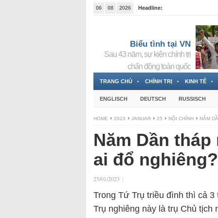
06
08
2026
Headline:
Ủng hộ Thoibao.de
8 
Biểu tình tại VN
Sau 43 năm, sự kiện chính trị
chấn động toàn quốc
TRANG CHỦ
CHÍNH TRỊ
KINH TẾ
ENGLISCH
DEUTSCH
RUSSISCH
HOME
2023
JANUAR
25
NỘI CHÍNH
NĂM DẦ
Năm Dần tháp 
ai đổ nghiêng?
25/01/2023
|
Trong Tứ Trụ triều đình thì cả 3
Trụ nghiêng này là trụ Chủ tịch