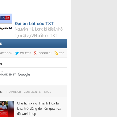
Đại án bắt cóc TXT
Nguyễn Hải Long bị kết án hỗ
trợ mật vụ VN bắt cóc TXT
E
ACEBOOK
TWITTER
GOOGLE+
RSS
H
EST
POPULAR
COMMENTS
TAGS
Chủ tịch xã ở Thanh Hóa bị
khai trừ đảng do liên quan cá
độ world cup