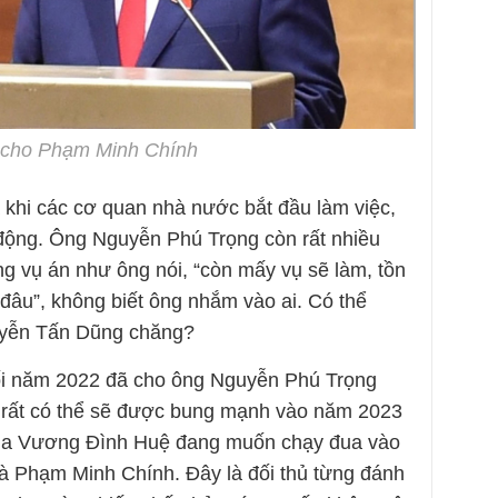
 cho Phạm Minh Chính
à khi các cơ quan nhà nước bắt đầu làm việc,
i động. Ông Nguyễn Phú Trọng còn rất nhiều
ng vụ án như ông nói, “còn mấy vụ sẽ làm, tồn
c đâu”, không biết ông nhắm vào ai. Có thể
uyễn Tấn Dũng chăng?
i năm 2022 đã cho ông Nguyễn Phú Trọng
rất có thể sẽ được bung mạnh vào năm 2023
của Vương Đình Huệ đang muốn chạy đua vào
à Phạm Minh Chính. Đây là đối thủ từng đánh