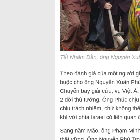
Tết Nhâm Dần, ông Nguyễn Xuân
Theo đánh giá của một người g
buộc cho ông Nguyễn Xuân Phúc
Chuyến bay giải cứu, vụ Việt Á
2 đời thủ tướng. Ông Phúc chịu 
chịu trách nhiệm, chứ không th
khí với phía Israel có liên qua
Sang năm Mão, ông Phạm Minh C
thật vững. Ông Nguyễn Phú Trọ