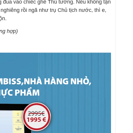
 đua vào chiếc ghế Thủ tướng. Nếu không tận
 nghiêng rồi ngã như trụ Chủ tịch nước, thì e,
ộn.
ng hợp)