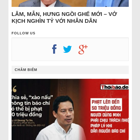
LÂM, MẪN, HƯNG NGỒI GHẾ MỚI – VỞ
KỊCH NGHÌN TỶ VỚI NHÂN DÂN
FOLLOW US
CHÂM BIẾM