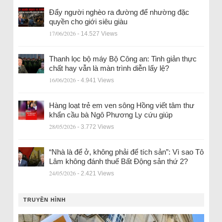
Đẩy người nghèo ra đường để nhường đặc
quyền cho giới siêu giàu
17/06/2026
- 14.527 Views
Thanh lọc bộ máy Bộ Công an: Tinh giản thực
chất hay vẫn là màn trình diễn lấy lệ?
16/06/2026
- 4.941 Views
Hàng loạt trẻ em ven sông Hồng viết tâm thư
khẩn cầu bà Ngô Phương Ly cứu giúp
28/05/2026
- 3.772 Views
“Nhà là để ở, không phải để tích sản”: Vì sao Tô
Lâm không đánh thuế Bất Động sản thứ 2?
24/05/2026
- 2.421 Views
TRUYỀN HÌNH