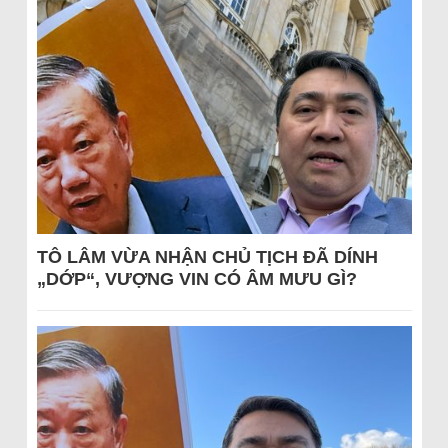
TÔ LÂM VỪA NHẬN CHỦ TỊCH ĐÃ DÍNH
„DỚP“, VƯỢNG VIN CÓ ÂM MƯU GÌ?