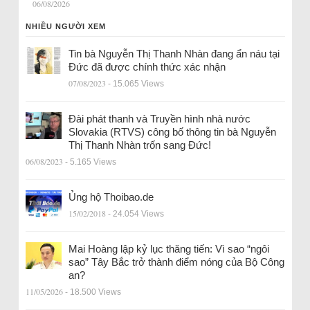
06/08/2026
NHIỀU NGƯỜI XEM
Tin bà Nguyễn Thị Thanh Nhàn đang ẩn náu tại
Đức đã được chính thức xác nhận
07/08/2023
- 15.065 Views
Đài phát thanh và Truyền hình nhà nước
Slovakia (RTVS) công bố thông tin bà Nguyễn
Thị Thanh Nhàn trốn sang Đức!
06/08/2023
- 5.165 Views
Ủng hộ Thoibao.de
15/02/2018
- 24.054 Views
Mai Hoàng lập kỷ lục thăng tiến: Vì sao “ngôi
sao” Tây Bắc trở thành điểm nóng của Bộ Công
an?
11/05/2026
- 18.500 Views