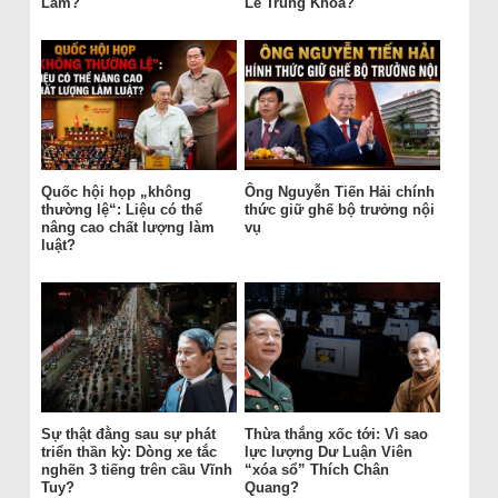
Lâm?
Lê Trung Khoa?
Quốc hội họp „không
Ông Nguyễn Tiến Hải chính
thường lệ“: Liệu có thể
thức giữ ghế bộ trưởng nội
nâng cao chất lượng làm
vụ
luật?
Sự thật đằng sau sự phát
Thừa thắng xốc tới: Vì sao
triển thần kỳ: Dòng xe tắc
lực lượng Dư Luận Viên
nghẽn 3 tiếng trên cầu Vĩnh
“xóa sổ” Thích Chân
Tuy?
Quang?