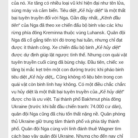
của nó. Xe tăng có nhiều loại vũ khí hiện đại như tên lửa,
súng máy và cảm biến. Tiêu diệt „
Kẻ hủy diệt
“ là một thất
bại tuyên truyền đối với Nga. Gần đây nhất, „
Kênh đầu
tiên
“ của Nga đã theo xe chiến đấu bộ binh vào các khu
rừng phía đông Kreminna thuộc vùng Luhansk. Quân đội
Nga đã cố gắng tiến tới đó trong hai tuần, nhưng chỉ đạt
được ít thành công. Xe chiến đấu bộ binh „
Kẻ hủy diệt
“
được dự định giúp lật ngược tình thế. Nhưng con quái vật
tuyên truyền cuối cùng đã bùng cháy. Đầu tiên, chiếc xe
tăng bị mắc kẹt trên một con đường trước khi pháo binh
tiêu diệt „
Kẻ hủy diệt
„. Cũng không rõ liệu bên trong con
quái vật còn binh lính hay không. Có một điều chắc chắn:
vụ hủy diệt là một thất bại tuyên truyền của „
Kẻ hủy diệt
“
được cho là ưu việt. Tại thành phố Bakhmut phía đông
Ukraine (trước khi bắt đầu chiến tranh: 74.000 cư dân),
quân đội Nga cũng đã chịu tổn thất nặng nề. Quân phòng
thủ Ukraine giữ trung tâm thành phố và phía tây thành
phố. Quân đội Nga cùng với lính đánh thuê Wagner tìm
cách bao vây quân đội Ukraine. Nhưng cho đến nay chỉ