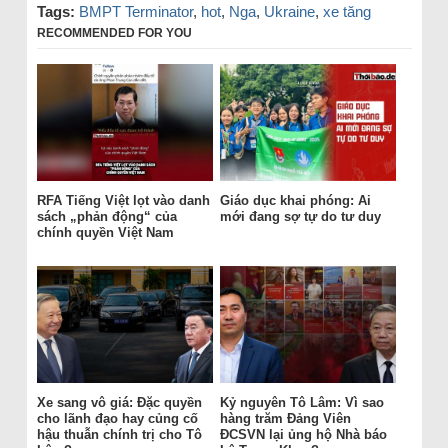
Tags:
BMPT Terminator
,
hot
,
Nga
,
Ukraine
,
xe tăng
RECOMMENDED FOR YOU
RFA Tiếng Việt lọt vào danh
Giáo dục khai phóng: Ai
sách „phản động“ của
mới đang sợ tự do tư duy
chính quyền Việt Nam
Xe sang vô giá: Đặc quyền
Kỷ nguyên Tô Lâm: Vì sao
cho lãnh đạo hay củng cố
hàng trăm Đảng Viên
hậu thuẫn chính trị cho Tô
ĐCSVN lại ủng hộ Nhà báo