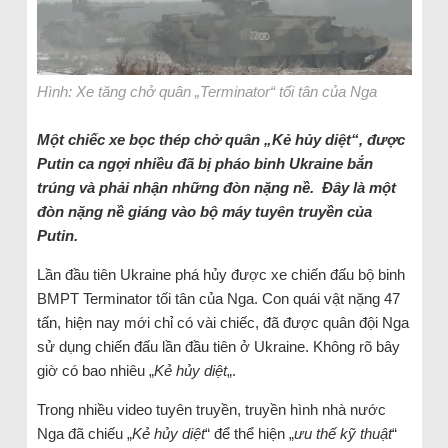
Hình: Xe tăng chở quân „Terminator“ tối tân của Nga
M
ột chiếc xe bọc thép chở quân „Kẻ hủy diệt“, được
Putin ca ngợi nhiều
đã bị pháo binh Ukraine bắn
trúng và phải nhận những đòn nặng nề.
Đây là một
đòn nặng nề giáng vào bộ máy tuyên truyền của
Putin.
Lần đầu tiên Ukraine phá hủy được xe chiến đấu bộ binh
BMPT Terminator tối tân của Nga. Con quái vật nặng 47
tấn, hiện nay mới chỉ có vài chiếc, đã được quân đội Nga
sử dụng chiến đấu lần đầu tiên ở Ukraine. Không rõ bây
giờ có bao nhiêu „
Kẻ hủy diệt
„.
Trong nhiều video tuyên truyền, truyền hình nhà nước
Nga đã chiếu „
Kẻ hủy diệt
“ để thể hiện „
ưu thế kỹ thuật
“