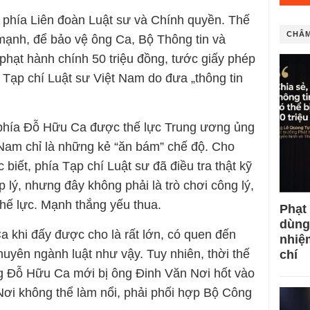
, phía Liên đoàn Luật sư và Chính quyền. Thế
CHÂM
mạnh, để bảo vệ ông Ca, Bộ Thông tin và
phạt hành chính 50 triệu đồng, tước giấy phép
i Tạp chí Luật sư Việt Nam do đưa „thông tin
, phía Đỗ Hữu Ca được thế lực Trung ương ủng
 Nam chỉ là những kẻ “ăn bám” chế độ. Cho
iết, phía Tạp chí Luật sư đã điều tra thật kỹ
p lý, nhưng đây không phải là trò chơi công lý,
thế lực. Mạnh thắng yếu thua.
Phạt
dùng
 khi đấy được cho là rất lớn, có quen đến
nhiệ
uyên ngành luật như vậy. Tuy nhiên, thời thế
chí
ng Đỗ Hữu Ca mới bị ông Đinh Văn Nơi hốt vào
ơi không thể làm nổi, phải phối hợp Bộ Công