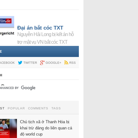
Đại án bắt cóc TXT
Nguyễn Hải Long bị kết án hỗ
trợ mật vụ VN bắt cóc TXT
E
ACEBOOK
TWITTER
GOOGLE+
RSS
H
EST
POPULAR
COMMENTS
TAGS
Chủ tịch xã ở Thanh Hóa bị
khai trừ đảng do liên quan cá
độ world cup