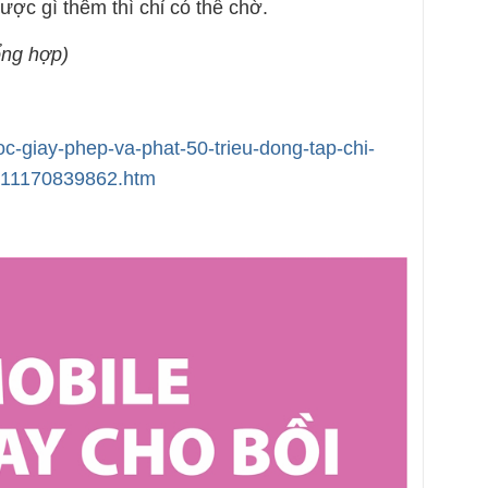
ược gì thêm thì chỉ có thể chờ.
ng hợp)
uoc-giay-phep-va-phat-50-trieu-dong-tap-chi-
1011170839862.htm