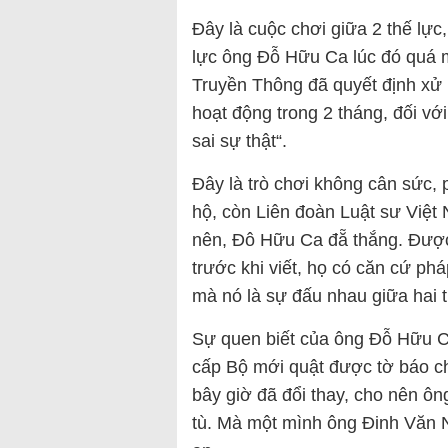
Đây là cuộc chơi giữa 2 thế lực
lực ông Đỗ Hữu Ca lúc đó quá 
Truyền Thông đã quyết định xử 
hoạt động trong 2 tháng, đối vớ
sai sự thật“.
Đây là trò chơi không cân sức
hộ, còn Liên đoàn Luật sư Việt
nên, Đô Hữu Ca đẵ thắng. Được b
trước khi viết, họ có căn cứ phá
mà nó là sự đấu nhau giữa hai 
Sự quen biết của ông Đỗ Hữu Ca
cấp Bộ mới quật được tờ báo ch
bây giờ đã đổi thay, cho nên ô
tù. Mà một mình ông Đinh Văn N