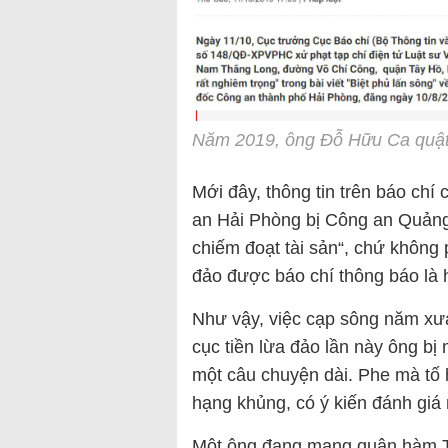
Năm 2019, ông Đỗ Hữu Ca quật
Mới đây, thông tin trên báo ch
an Hải Phòng bị Công an Quảng 
chiếm đoạt tài sản“, chứ không p
đảo được báo chí thông báo là 
Như vậy, việc cạp sông năm xưa
cục tiền lừa đảo lần này ông bị 
một câu chuyện dài. Phe mà tố 
hạng khủng, có ý kiến đánh giá
Một ông đang mang quân hàm T