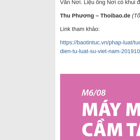
Văn Nơi. Liệu ông Nơi có khui đ
Thu Phương – Thoibao.de
(Tổ
Link tham khảo:
https://baotintuc.vn/phap-luat/t
dien-tu-luat-su-viet-nam-2019