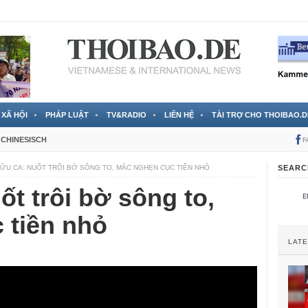
 đã được chính thức xác nhận
3 Jahren ago
XÃ HỘI
PHÁP LUẬT
TV&RADIO
LIÊN HỆ
TÀI TRỢ CHO THOIBAO.D
CHINESISCH
F
ỮU CA: NUỐT TRÔI BỜ SÔNG TO, MẮC NGHẸN CỤC TIỀN NHỎ
SEARC
t trôi bờ sông to,
 tiền nhỏ
LAT