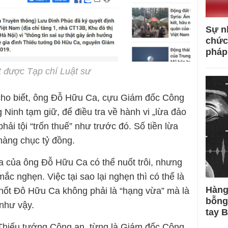
Sự n
chức
pháp
 được Tạp chí Luật sư
í cho biết, ông Đỗ Hữu Ca, cựu Giám đốc Công
Ninh tạm giữ, để điều tra về hành vi „lừa đảo
hải tội “trốn thuế” như trước đó. Số tiền lừa
hàng chục tỷ đồng.
 của ông Đỗ Hữu Ca có thể nuốt trôi, nhưng
mắc nghẹn. Việc tại sao lại nghẹn thì có thể là
Hàng
hốt Đô Hữu Ca không phải là “hạng vừa” mà là
bỗng
 như vậy.
tay 
hiếu tướng Công an, từng là Giám đốc Công