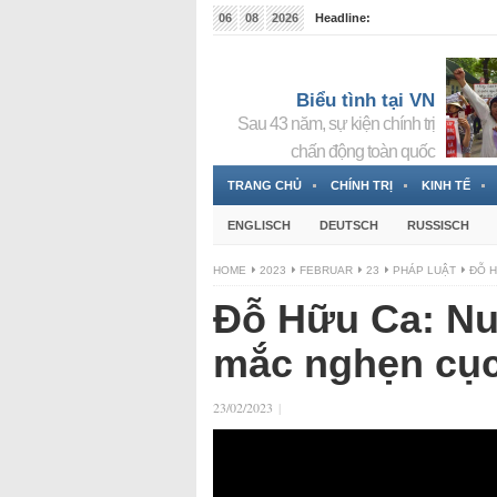
06
08
2026
Headline:
Tin bà Nguyễn Thị Thanh Nhàn đang ẩn náu tại Đức
Biểu tình tại VN
Sau 43 năm, sự kiện chính trị
chấn động toàn quốc
TRANG CHỦ
CHÍNH TRỊ
KINH TẾ
ENGLISCH
DEUTSCH
RUSSISCH
HOME
2023
FEBRUAR
23
PHÁP LUẬT
ĐỖ H
Đỗ Hữu Ca: Nuố
mắc nghẹn cục
23/02/2023
|