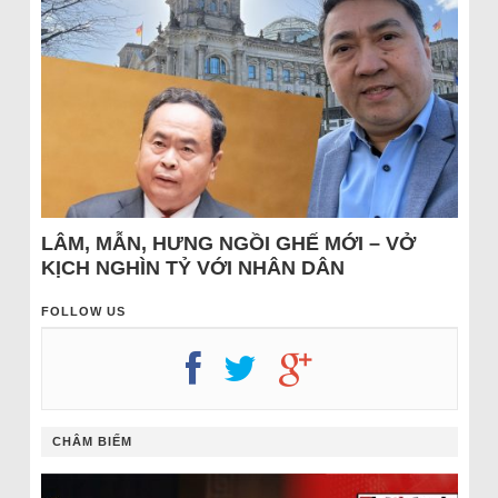
LÂM, MẪN, HƯNG NGỒI GHẾ MỚI – VỞ
KỊCH NGHÌN TỶ VỚI NHÂN DÂN
FOLLOW US
CHÂM BIẾM