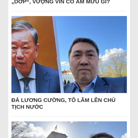
„DỚP“, VƯỢNG VIN CÓ ÂM MƯU GÌ?
ĐÁ LƯƠNG CƯỜNG, TÔ LÂM LÊN CHỦ
TỊCH NƯỚC