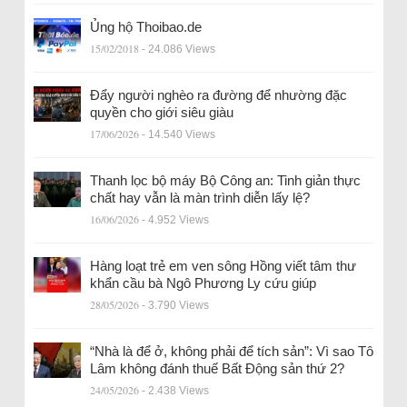
Ủng hộ Thoibao.de
15/02/2018
- 24.086 Views
Đẩy người nghèo ra đường để nhường đặc
quyền cho giới siêu giàu
17/06/2026
- 14.540 Views
Thanh lọc bộ máy Bộ Công an: Tinh giản thực
chất hay vẫn là màn trình diễn lấy lệ?
16/06/2026
- 4.952 Views
Hàng loạt trẻ em ven sông Hồng viết tâm thư
khẩn cầu bà Ngô Phương Ly cứu giúp
28/05/2026
- 3.790 Views
“Nhà là để ở, không phải để tích sản”: Vì sao Tô
Lâm không đánh thuế Bất Động sản thứ 2?
24/05/2026
- 2.438 Views