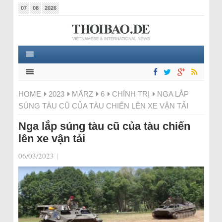
07
08
2026
HOME
2023
MÄRZ
6
CHÍNH TRỊ
NGA LẮP
SÚNG TÀU CŨ CỦA TÀU CHIẾN LÊN XE VẬN TẢI
Nga lắp súng tàu cũ của tàu chiến
lên xe vận tải
06/03/2023
|