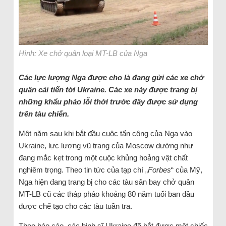
Hình: Xe chở quân loại MT-LB của Nga
Các lực lượng Nga được cho là đang gửi các xe chở
quân cải tiến tới Ukraine.
Các xe này
được trang bị
những khẩu pháo lỗi thời trước đây được sử dụng
trên tàu chiến
.
Một năm sau khi bắt đầu cuộc tấn công của Nga vào
Ukraine, lực lượng vũ trang của Moscow dường như
đang mắc kẹt trong một cuộc khủng hoảng vật chất
nghiêm trọng. Theo tin tức của tạp chí „
Forbes
“ của Mỹ,
Nga hiện đang trang bị cho các tàu sân bay chở quân
MT-LB cũ các tháp pháo khoảng 80 năm tuổi ban đầu
được chế tạo cho các tàu tuần tra.
Theo báo cáo, các binh sĩ Ukraine đã bắt được một chiếc