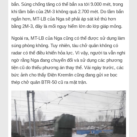
bắn. Súng chống tăng có thể bắn xa tới 9.000 mét, trong
khi tầm bắn của 2M-3 không quá 2.700 mét. Do tầm bắn
ngắn hơn, MT-LB của Nga sẽ phải áp sát kẻ thù hơn
bằng 2M-3, đây là mối nguy hiểm lớn do lớp giáp mỏng.
Ngoài ra, MT-LB của Nga cũng có thể được sử dụng làm
súng phòng không. Tuy nhiên, tàu chở quân không có
radar có thể điều khiển hỏa lực. Vì vậy, người ta vẫn nghi
ngờ rằng Nga đang chuyển đổi và sử dụng các phương
tiện cũ do thiếu phương án thay thế. Vài ngày trước, các
bức ảnh cho thấy Điện Kremlin cũng đang gửi xe bọc
thép chở quân BTR-50 cũ ra mặt trận.