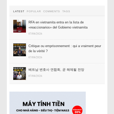
LATEST
POPULAR
COMMENTS
TAGS
RFA en vietnamita entra en la lista de
«reaccionarios» del Gobierno vietnamita
07/08/2026
Critique ou emprisonnement : qui a vraiment peur
de la vérité ?
07/08/2026
베트남 변호사 연합회, 곧 해체될 전망
07/08/2026