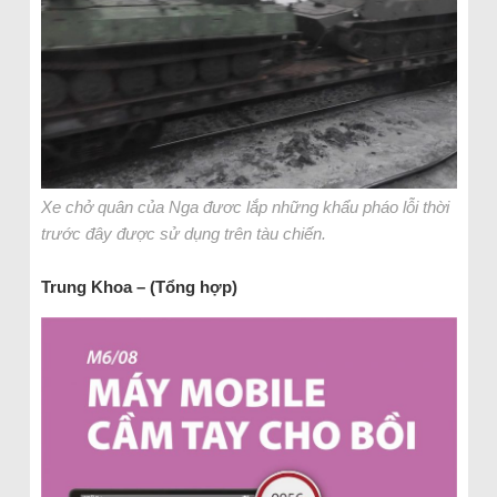
Xe chở quân của Nga đươc lắp những khẩu pháo lỗi thời
trước đây được sử dụng trên tàu chiến.
Trung Khoa – (Tổng hợp)