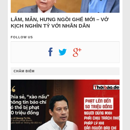
LÂM, MẪN, HƯNG NGỒI GHẾ MỚI – VỞ
KỊCH NGHÌN TỶ VỚI NHÂN DÂN
FOLLOW US
CHÂM BIẾM