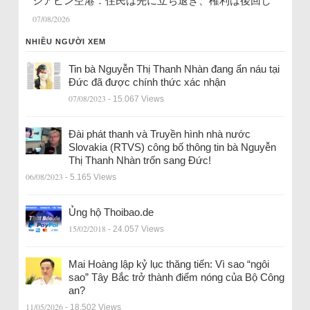
ジアビン空港：住民は先に立ち退き、権利は後回し
07/08/2026
NHIỀU NGƯỜI XEM
Tin bà Nguyễn Thị Thanh Nhàn đang ẩn náu tại
Đức đã được chính thức xác nhận
07/08/2023
- 15.067 Views
Đài phát thanh và Truyền hình nhà nước
Slovakia (RTVS) công bố thông tin bà Nguyễn
Thị Thanh Nhàn trốn sang Đức!
06/08/2023
- 5.165 Views
Ủng hộ Thoibao.de
15/02/2018
- 24.057 Views
Mai Hoàng lập kỷ lục thăng tiến: Vì sao “ngôi
sao” Tây Bắc trở thành điểm nóng của Bộ Công
an?
11/05/2026
- 18.502 Views