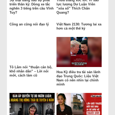
Sự thật đằng sau sự phát
Thừa thắng xốc tới: Vì sao
triển thần kỳ: Dòng xe tắc
lực lượng Dư Luận Viên
nghẽn 3 tiếng trên cầu Vĩnh
“xóa sổ” Thích Chân
Tuy?
Quang?
Công an cũng nói đạo lý
Việt Nam 2130: Tương lai xa
hơn cả một thế kỷ
Tô Lâm nói “thuận cán bộ,
khổ nhân dân” – Lời nói
Hoa Kỳ điều tra tài sản lãnh
mới, cách làm cũ
đạo Trung Quốc: Liệu Việt
Nam có nên nhìn lại chính
mình