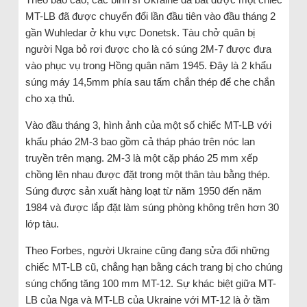
MT-LB đã được chuyển đổi lần đầu tiên vào đầu tháng 2
gần Wuhledar ở khu vực Donetsk. Tàu chở quân bị
người Nga bỏ rơi được cho là có súng 2M-7 được đưa
vào phục vụ trong Hồng quân năm 1945. Đây là 2 khẩu
súng máy 14,5mm phía sau tấm chắn thép để che chắn
cho xạ thủ.
Vào đầu tháng 3, hình ảnh của một số chiếc MT-LB với
khẩu pháo 2M-3 bao gồm cả tháp pháo trên nóc lan
truyền trên mạng. 2M-3 là một cặp pháo 25 mm xếp
chồng lên nhau được đặt trong một thân tàu bằng thép.
Súng được sản xuất hàng loạt từ năm 1950 đến năm
1984 và được lắp đặt làm súng phòng không trên hơn 30
lớp tàu.
Theo Forbes, người Ukraine cũng đang sửa đổi những
chiếc MT-LB cũ, chẳng hạn bằng cách trang bị cho chúng
súng chống tăng 100 mm MT-12. Sự khác biệt giữa MT-
LB của Nga và MT-LB của Ukraine với MT-12 là ở tầm