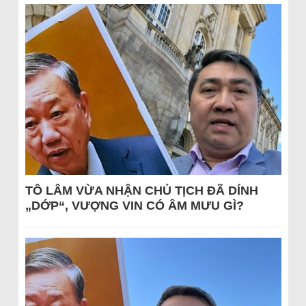
TÔ LÂM VỪA NHẬN CHỦ TỊCH ĐÃ DÍNH
„DỚP“, VƯỢNG VIN CÓ ÂM MƯU GÌ?