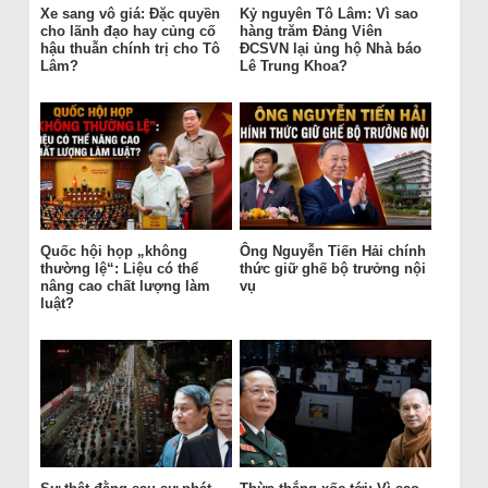
Xe sang vô giá: Đặc quyền
Kỷ nguyên Tô Lâm: Vì sao
cho lãnh đạo hay củng cố
hàng trăm Đảng Viên
hậu thuẫn chính trị cho Tô
ĐCSVN lại ủng hộ Nhà báo
Lâm?
Lê Trung Khoa?
Quốc hội họp „không
Ông Nguyễn Tiến Hải chính
thường lệ“: Liệu có thể
thức giữ ghế bộ trưởng nội
nâng cao chất lượng làm
vụ
luật?