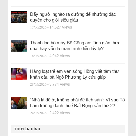
Đẩy người nghèo ra đường để nhường đặc
quyền cho giới siêu giàu
17/06/2026
- 14.527 Views
Thanh lọc bộ máy Bộ Công an: Tinh giản thực
chất hay vẫn là màn trình diễn lấy lệ?
16/06/2026
- 4.942 Views
Hàng loạt trẻ em ven sông Hồng viết tâm thư
khẩn cầu bà Ngô Phương Ly cứu giúp
28/05/2026
- 3.774 Views
“Nhà là để ở, không phải để tích sản”: Vì sao Tô
Lâm không đánh thuế Bất Động sản thứ 2?
24/05/2026
- 2.422 Views
TRUYỀN HÌNH