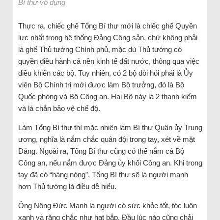
Bí thư vô dụng
Thực ra, chiếc ghế Tổng Bí thư mới là chiếc ghế Quyền
lực nhất trong hệ thống Đảng Cộng sản, chứ không phải
là ghế Thủ tướng Chính phủ, mặc dù Thủ tướng có
quyền điều hành cả nền kinh tế đất nước, thông qua việc
điều khiển các bộ. Tuy nhiên, có 2 bộ đòi hỏi phải là Ủy
viên Bộ Chính trị mới được làm Bộ trưởng, đó là Bộ
Quốc phòng và Bộ Công an. Hai Bộ này là 2 thanh kiếm
và lá chắn bảo vệ chế độ.
Làm Tổng Bí thư thì mặc nhiên làm Bí thư Quân ủy Trung
ương, nghĩa là nắm chắc quân đội trong tay, xét về mặt
Đảng. Ngoài ra, Tổng Bí thư cũng có thể nắm cả Bộ
Công an, nếu nắm được Đảng ủy khối Công an. Khi trong
tay đã có “hàng nóng”, Tổng Bí thư sẽ là người mạnh
hơn Thủ tướng là điều dễ hiểu.
Ông Nông Đức Mạnh là người có sức khỏe tốt, tóc luôn
xanh và răng chắc như hạt bắp. Đầu lúc nào cũng chải