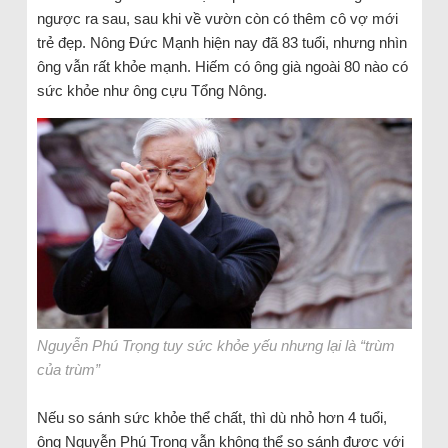
ngược ra sau, sau khi về vườn còn có thêm cô vợ mới
trẻ đẹp. Nông Đức Mạnh hiện nay đã 83 tuổi, nhưng nhìn
ông vẫn rất khỏe mạnh. Hiếm có ông già ngoài 80 nào có
sức khỏe như ông cựu Tổng Nông.
Nguyễn Phú Trọng tuy sức khỏe yếu nhưng lại là “trùm
của trùm”
Nếu so sánh sức khỏe thể chất, thì dù nhỏ hơn 4 tuổi,
ông Nguyễn Phú Trọng vẫn không thể so sánh được với