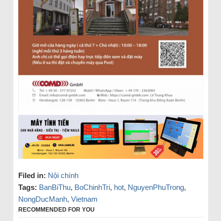
Filed in:
Nội chính
Tags:
BanBiThu
,
BoChinhTri
,
hot
,
NguyenPhuTrong
,
NongDucManh
,
Vietnam
RECOMMENDED FOR YOU