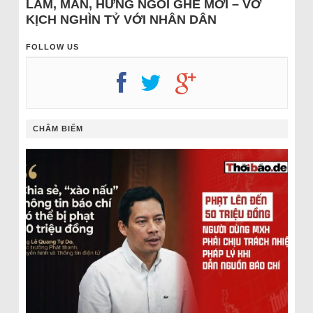
LÂM, MẪN, HƯNG NGỒI GHẾ MỚI – VỞ
KỊCH NGHÌN TỶ VỚI NHÂN DÂN
FOLLOW US
CHÂM BIẾM