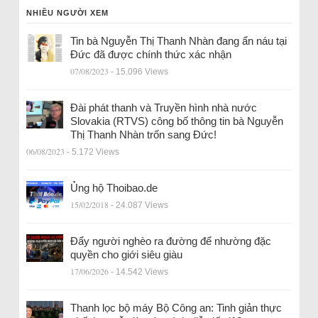
NHIỀU NGƯỜI XEM
Tin bà Nguyễn Thị Thanh Nhàn đang ẩn náu tại
Đức đã được chính thức xác nhận
07/08/2023
- 15.096 Views
Đài phát thanh và Truyền hình nhà nước
Slovakia (RTVS) công bố thông tin bà Nguyễn
Thị Thanh Nhàn trốn sang Đức!
06/08/2023
- 5.172 Views
Ủng hộ Thoibao.de
15/02/2018
- 24.087 Views
Đẩy người nghèo ra đường để nhường đặc
quyền cho giới siêu giàu
17/06/2026
- 14.542 Views
Thanh lọc bộ máy Bộ Công an: Tinh giản thực