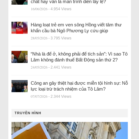
chất hay vẫn là màn trình diễn lấy lệ?
16/06/2026
- 4.954 Views
Hàng loạt trẻ em ven sông Hồng viết tâm thư
khẩn cầu bà Ngô Phương Ly cứu giúp
28/05/2026
- 3.795 Views
“Nhà là để ở, không phải để tích sản”: Vì sao Tô
Lâm không đánh thuế Bất Động sản thứ 2?
24/05/2026
- 2.441 Views
Công an gây thiệt hại được miễn tội hình sự: Nỗ
lực loại trừ trách nhiệm của Tô Lâm?
07/07/2026
- 2.344 Views
TRUYỀN HÌNH