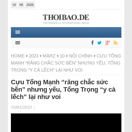
10
08
2026
HOME
2023
MÄRZ
10
NỘI CHÍNH
CỰU TỔNG
MẠNH “RĂNG CHẮC SỨC BỀN” NHƯNG YẾU, TỔNG
TRỌNG “Y CÀ LẾCH” LẠI NHƯ VOI
Cựu Tổng Mạnh “răng chắc sức
bền” nhưng yếu, Tổng Trọng “y cà
lếch” lại như voi
10/03/2023
|