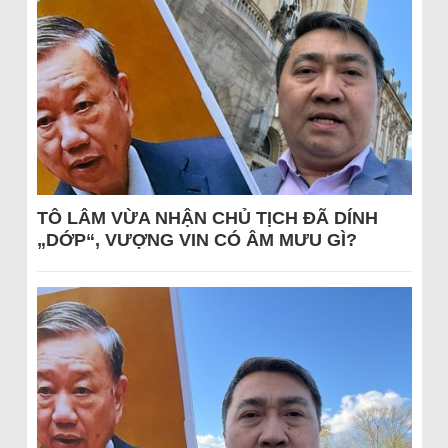
TÔ LÂM VỪA NHẬN CHỦ TỊCH ĐÃ DÍNH
„DỚP“, VƯỢNG VIN CÓ ÂM MƯU GÌ?