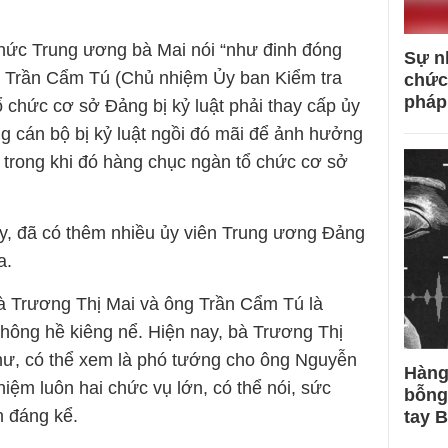
chức Trung ương bà Mai nói “như đinh đóng
Sự n
nh Trần Cẩm Tú (Chủ nhiệm Ủy ban Kiểm tra
chức
pháp
 chức cơ sở Đảng bị kỷ luật phải thay cấp ủy
g cán bộ bị kỷ luật ngồi đó mãi để ảnh hưởng
, trong khi đó hàng chục ngàn tổ chức cơ sở
ay, đã có thêm nhiều ủy viên Trung ương Đảng
a.
 bà Trương Thị Mai và ông Trần Cẩm Tú là
không hề kiêng nể. Hiện nay, bà Trương Thị
hư, có thể xem là phó tướng cho ông Nguyễn
Hàng
iệm luôn hai chức vụ lớn, có thể nói, sức
bỗng
 đáng kể.
tay 