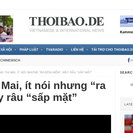
 đã được chính thức xác nhận
3 Jahren ago
XÃ HỘI
PHÁP LUẬT
TV&RADIO
LIÊN HỆ
TÀI TRỢ CHO THOIBAO.D
CHINESISCH
F
 THỊ MAI, ÍT NÓI NHƯNG “RA ĐÒN HIỂM”. MÀY RÂU “SẤP MẶT”
SEARC
Mai, ít nói nhưng “ra
y râu “sấp mặt”
LAT