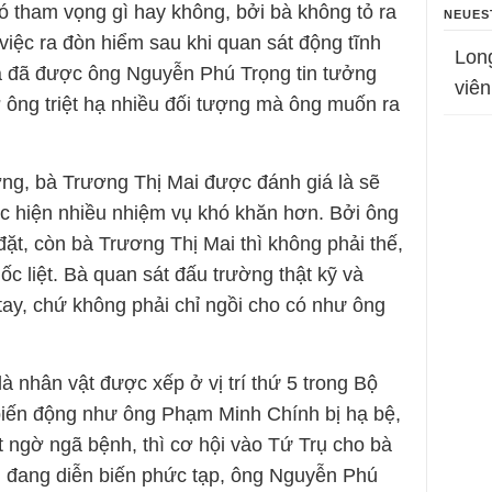
ó tham vọng gì hay không, bởi bà không tỏ ra
NEUES
việc ra đòn hiểm sau khi quan sát động tĩnh
Lon
ì bà đã được ông Nguyễn Phú Trọng tin tưởng
viên
ợ ông triệt hạ nhiều đối tượng mà ông muốn ra
ởng, bà Trương Thị Mai được đánh giá là sẽ
c hiện nhiều nhiệm vụ khó khăn hơn. Bởi ông
t, còn bà Trương Thị Mai thì không phải thế,
c liệt. Bà quan sát đấu trường thật kỹ và
tay, chứ không phải chỉ ngồi cho có như ông
à nhân vật được xếp ở vị trí thứ 5 trong Bộ
ó biến động như ông Phạm Minh Chính bị hạ bệ,
ngờ ngã bệnh, thì cơ hội vào Tứ Trụ cho bà
òn đang diễn biến phức tạp, ông Nguyễn Phú