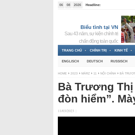
06
08
2026
Headline:
Tin bà Nguyễn Thị Thanh Nhàn đang ẩn náu tại Đức
Biểu tình tại VN
Sau 43 năm, sự kiện chính trị
chấn động toàn quốc
TRANG CHỦ
CHÍNH TRỊ
KINH TẾ
ENGLISCH
DEUTSCH
RUSSISCH
HOME
2023
MÄRZ
11
NỘI CHÍNH
BÀ TRƯƠNG
Bà Trương Thị 
đòn hiểm”. Mà
11/03/2023
|