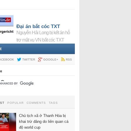
Đại án bắt cóc TXT
Nguyễn Hải Long bị kết án hỗ
trợ mật vụ VN bắt cóc TXT
E
ACEBOOK
TWITTER
GOOGLE+
RSS
H
EST
POPULAR
COMMENTS
TAGS
Chủ tịch xã ở Thanh Hóa bị
khai trừ đảng do liên quan cá
độ world cup