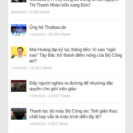
Thị Thanh Nhàn trốn sang Đức!
06/08/2023
- 5.165 Views
Ủng hộ Thoibao.de
15/02/2018
- 24.054 Views
Mai Hoàng lập kỷ lục thăng tiến: Vì sao “ngôi
sao” Tây Bắc trở thành điểm nóng của Bộ Công
an?
11/05/2026
- 18.501 Views
Đẩy người nghèo ra đường để nhường đặc
quyền cho giới siêu giàu
17/06/2026
- 14.527 Views
Thanh lọc bộ máy Bộ Công an: Tinh giản thực
chất hay vẫn là màn trình diễn lấy lệ?
16/06/2026
- 4.941 Views