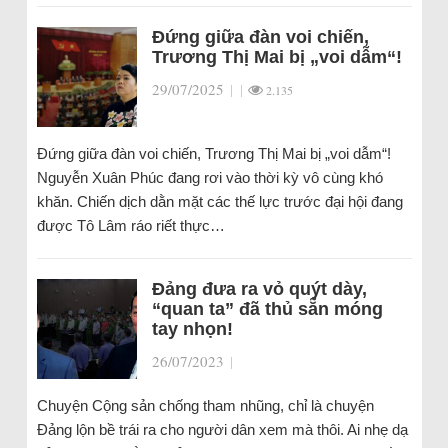
Đứng giữa đàn voi chiến,
Trương Thị Mai bị „voi dẫm“!
29/07/2025
|
|
2.135
Đứng giữa đàn voi chiến, Trương Thị Mai bị „voi dẫm“!
Nguyễn Xuân Phúc đang rơi vào thời kỳ vô cùng khó
khăn. Chiến dịch dằn mặt các thế lực trước đại hội đang
được Tô Lâm ráo riết thực…
Đảng đưa ra vỏ quýt dày,
“quan ta” đã thủ sẵn móng
tay nhọn!
26/07/2023
|
Chuyện Cộng sản chống tham nhũng, chỉ là chuyện
Đảng lộn bề trái ra cho người dân xem mà thôi. Ai nhẹ dạ