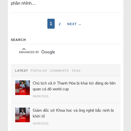
phần nhỉnh…
1
2
NEXT →
SEARCH
LATEST
POPULAR
COMMENTS
TAGS
Chủ tịch xã ở Thanh Hóa bị khai trừ đảng do liên
quan cá độ world cup
06/08/2026
Giám đốc sở Khoa học và ông nghệ bắc ninh bị
khởi tố
06/08/2026