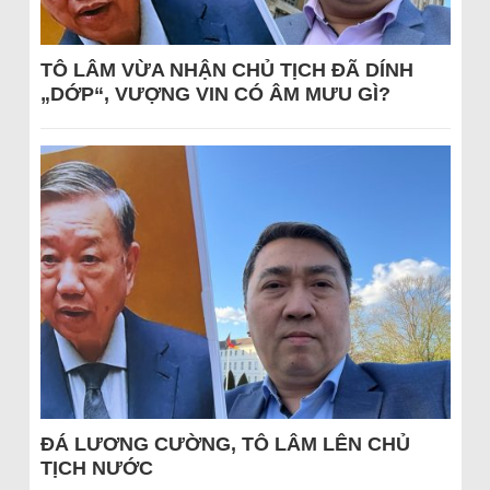
TÔ LÂM VỪA NHẬN CHỦ TỊCH ĐÃ DÍNH
„DỚP“, VƯỢNG VIN CÓ ÂM MƯU GÌ?
ĐÁ LƯƠNG CƯỜNG, TÔ LÂM LÊN CHỦ
TỊCH NƯỚC