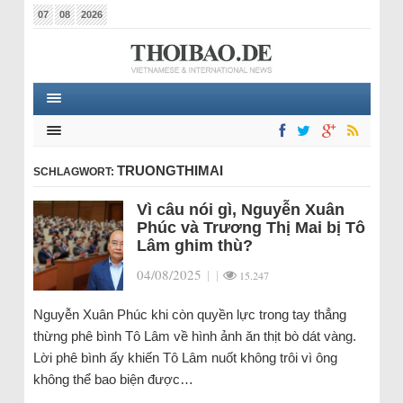
07
08
2026
TRUONGTHIMAI
SCHLAGWORT:
Vì câu nói gì, Nguyễn Xuân
Phúc và Trương Thị Mai bị Tô
Lâm ghim thù?
04/08/2025
|
|
15.247
Nguyễn Xuân Phúc khi còn quyền lực trong tay thẳng
thừng phê bình Tô Lâm về hình ảnh ăn thịt bò dát vàng.
Lời phê bình ấy khiến Tô Lâm nuốt không trôi vì ông
không thể bao biện được…