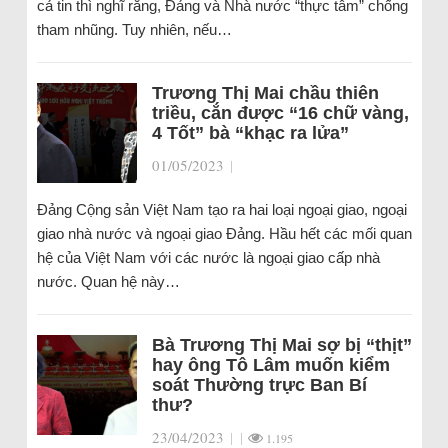
cả tin thì nghĩ rằng, Đảng và Nhà nước “thực tâm” chống
tham nhũng. Tuy nhiên, nếu…
Trương Thị Mai chầu thiên
triều, cắn được “16 chữ vàng,
4 Tốt” bà “khạc ra lửa”
01/05/2023
|
Đảng Cộng sản Việt Nam tạo ra hai loại ngoại giao, ngoại
giao nhà nước và ngoại giao Đảng. Hầu hết các mối quan
hệ của Việt Nam với các nước là ngoại giao cấp nhà
nước. Quan hệ này…
Bà Trương Thị Mai sợ bị “thịt”
hay ông Tô Lâm muốn kiểm
soát Thường trực Ban Bí
thư?
23/04/2023
|
|
1.195