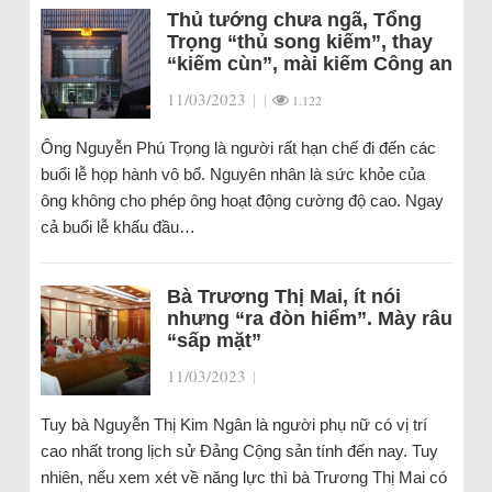
Thủ tướng chưa ngã, Tổng
Trọng “thủ song kiếm”, thay
“kiếm cùn”, mài kiếm Công an
11/03/2023
|
|
1.122
Ông Nguyễn Phú Trọng là người rất hạn chế đi đến các
buổi lễ họp hành vô bổ. Nguyên nhân là sức khỏe của
ông không cho phép ông hoạt động cường độ cao. Ngay
cả buổi lễ khấu đầu…
Bà Trương Thị Mai, ít nói
nhưng “ra đòn hiểm”. Mày râu
“sấp mặt”
11/03/2023
|
Tuy bà Nguyễn Thị Kim Ngân là người phụ nữ có vị trí
cao nhất trong lịch sử Đảng Cộng sản tính đến nay. Tuy
nhiên, nếu xem xét về năng lực thì bà Trương Thị Mai có