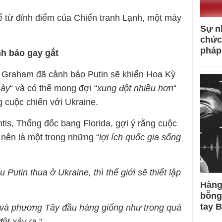
kể từ đỉnh điểm của Chiến tranh Lạnh, một máy
Sự n
chức
pháp
h báo gay gắt
 Graham đã cảnh báo Putin sẽ khiến Hoa Kỳ
này
“ và có thể mong đợi “
xung đột nhiều hơn
“
 cuộc chiến với Ukraine.
tis, Thống đốc bang Florida, gợi ý rằng cuộc
nên là một trong những “
lợi ích quốc gia sống
 Putin thua ở Ukraine, thì thế giới sẽ thiết lập
Hàng
bỗng
tay 
à phương Tây đầu hàng giống như trong quá
đột xảy ra
.“