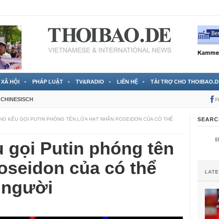
 đã được chính thức xác nhận
3 Jahren ago
XÃ HỘI
PHÁP LUẬT
TV&RADIO
LIÊN HỆ
TÀI TRỢ CHO THOIBAO.D
CHINESISCH
F
G KÊU GỌI PUTIN PHÓNG TÊN LỬA HẠT NHÂN POSEIDON CỦA CÓ THỂ
SEARC
 gọi Putin phóng tên
oseidon của có thể
LAT
u người