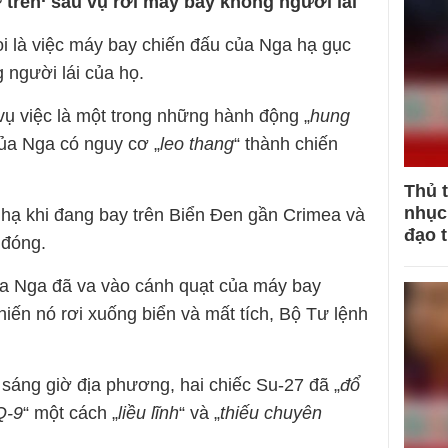
trẽn‘ sau vụ rơi máy bay không người lái
ọi là việc máy bay chiến đấu của Nga hạ gục
người lái của họ.
ụ việc là một trong những hành động „
hung
của Nga có nguy cơ „
leo thang
“ thành chiến
Thủ 
nhục 
 hạ khi đang bay trên Biển Đen gần Crimea và
đạo 
 đóng.
a Nga đã va vào cánh quạt của máy bay
iến nó rơi xuống biển và mất tích, Bộ Tư lệnh
 sáng giờ địa phương, hai chiếc Su-27 đã „
đổ
Q-9
“ một cách „
liều lĩnh
“ và „
thiếu chuyên