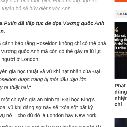
ky hôm qua thúc giục Putin phóng ngư lôi
tuyên bố sẽ hủy diệt nước Anh.
CHÂM
a Putin đã tiếp tục đe dọa Vương quốc Anh
ân.
 cảnh báo rằng Poseidon không chỉ có thể phá
 Vương quốc Anh mà còn có thể gây ra lũ lụt
u người ở London.
ên gia học thuật và vũ khí hạt nhân của Đại
seidon được trang bị một đầu đạn lớn
Phạt
 ra thiệt hại
.“
dùng
nhiệ
một chuyên gia an ninh tại Đại học King’s
chí
oại vũ khí đáng sợ này sẽ “xóa sổ“ bất kỳ
vụ nổ – cho dù đó là London hay New York.