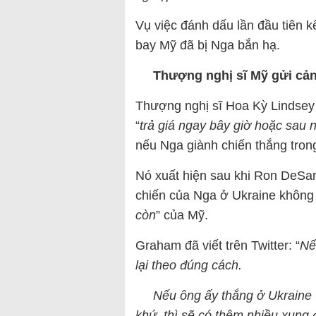
Vụ việc đánh dấu lần đầu tiên 
bay Mỹ đã bị Nga bắn hạ.
Thượng
nghị sĩ
Mỹ gửi cản
Thượng nghị sĩ Hoa Kỳ Lindsey
“
trả giá ngay bây giờ hoặc sau 
nếu Nga giành chiến thắng trong
Nó xuất hiện sau khi Ron DeSan
chiến của Nga ở Ukraine không 
còn
” của Mỹ.
Graham đã viết trên Twitter: “
Nếu
lại theo đúng cách.
Nếu ông ấy thắng ở Ukraine v
khứ, thì sẽ có thêm nhiều xung 