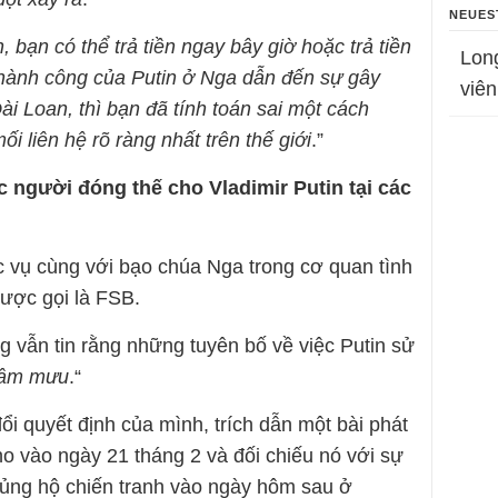
NEUES
, bạn có thể trả tiền ngay bây giờ hoặc trả tiền
Lon
thành công của Putin ở Nga dẫn đến sự gây
viên
i Loan, thì bạn đã tính toán sai một cách
 liên hệ rõ ràng nhất trên thế giới
.”
người đóng thế cho Vladimir Putin tại các
c vụ cùng với bạo chúa Nga trong cơ quan tình
ược gọi là FSB.
g vẫn tin rằng những tuyên bố về việc Putin sử
 âm mưu
.“
i quyết định của mình, trích dẫn một bài phát
ho vào ngày 21 tháng 2 và đối chiếu nó với sự
c ủng hộ chiến tranh vào ngày hôm sau ở