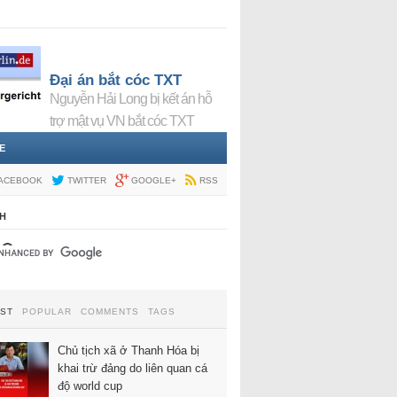
Đại án bắt cóc TXT
Nguyễn Hải Long bị kết án hỗ
trợ mật vụ VN bắt cóc TXT
E
ACEBOOK
TWITTER
GOOGLE+
RSS
H
EST
POPULAR
COMMENTS
TAGS
Chủ tịch xã ở Thanh Hóa bị
khai trừ đảng do liên quan cá
độ world cup