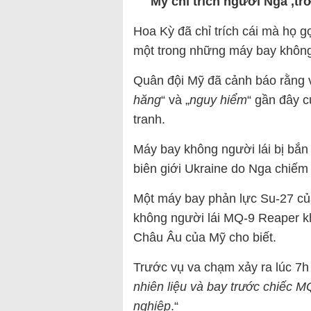
Mỹ chỉ trích người Nga ‚trơ 
Hoa Kỳ đã chỉ trích cái mà họ g
một trong những máy bay không 
Quân đội Mỹ đã cảnh báo rằng v
hăng
“ và „
nguy hiểm
“ gần đây 
tranh.
Máy bay không người lái bị bắn
biên giới Ukraine do Nga chiếm
Một máy bay phản lực Su-27 củ
không người lái MQ-9 Reaper kh
Châu Âu của Mỹ cho biết.
Trước vụ va chạm xảy ra lúc 7h
nhiên liệu và bay trước chiếc M
nghiệp
.“