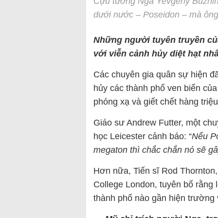
Cựu tướng Nga Yevgeny Buzhins
dưới nước – Poseidon – mà ông 
Những người tuyên truyền củ
với viễn cảnh hủy diệt hạt nh
Các chuyên gia quân sự hiện đã
hủy các thành phố ven biển của
phóng xạ và giết chết hàng triệ
Giáo sư Andrew Futter, một chuy
học Leicester cảnh báo: “
Nếu Po
megaton thì chắc chắn nó sẽ gây
Hơn nữa, Tiến sĩ Rod Thornton, 
College London, tuyên bố rằng l
thành phố nào gần hiện trường 