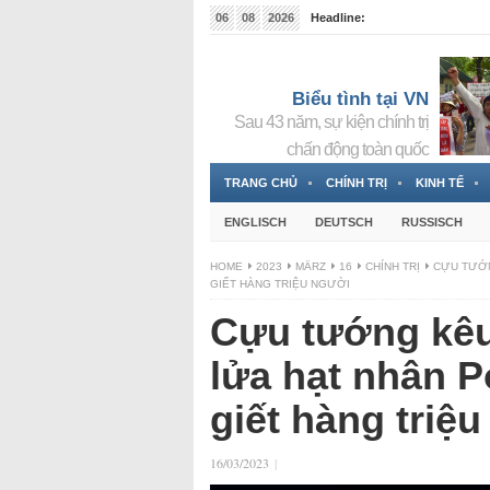
06
08
2026
Headline:
Tin bà Nguyễn Thị Thanh Nhàn đang ẩn náu tại Đức
Biểu tình tại VN
Sau 43 năm, sự kiện chính trị
chấn động toàn quốc
TRANG CHỦ
CHÍNH TRỊ
KINH TẾ
ENGLISCH
DEUTSCH
RUSSISCH
HOME
2023
MÄRZ
16
CHÍNH TRỊ
CỰU TƯỚN
GIẾT HÀNG TRIỆU NGƯỜI
Cựu tướng kêu
lửa hạt nhân P
giết hàng triệ
16/03/2023
|