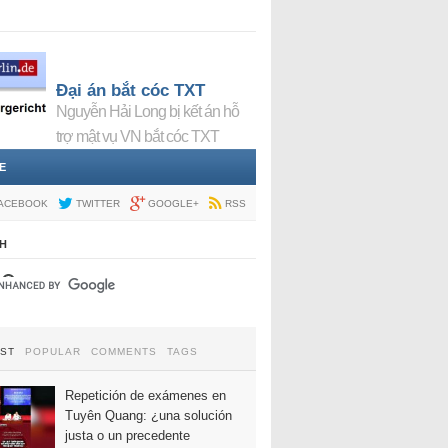
Đại án bắt cóc TXT
Nguyễn Hải Long bị kết án hỗ
trợ mật vụ VN bắt cóc TXT
E
ACEBOOK
TWITTER
GOOGLE+
RSS
H
EST
POPULAR
COMMENTS
TAGS
Repetición de exámenes en
Tuyên Quang: ¿una solución
justa o un precedente