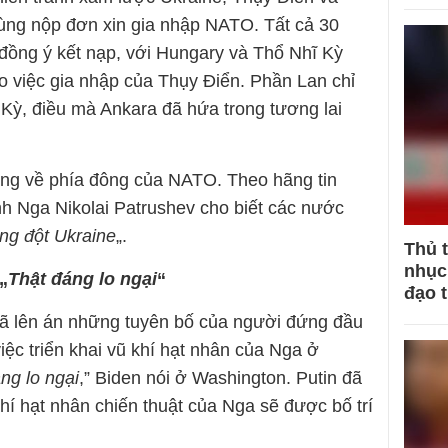
ùng nộp đơn xin gia nhập NATO. Tất cả 30
đồng ý kết nạp, với Hungary và Thổ Nhĩ Kỳ
 việc gia nhập của Thụy Điển. Phần Lan chỉ
Kỳ, điều mà Ankara đã hứa trong tương lai
rộng về phía đông của NATO. Theo hãng tin
nh Nga Nikolai Patrushev cho biết các nước
ng đột Ukraine
„.
Thủ 
nhục 
„
Thật đáng lo ngại
“
đạo 
ã lên án những tuyên bố của người đứng đầu
iệc triển khai vũ khí hạt nhân của Nga ở
ng lo ngại
,” Biden nói ở Washington. Putin đã
hí hạt nhân chiến thuật của Nga sẽ được bố trí