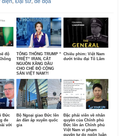
 điện
,
Đại sứ
,
đe dọa
hế độ
TỔNG THỐNG TRUMP “
Chiếu phim: Việt Nam
Không
TRIỆT“ IRAN, CẮT
dưới triều đại Tô Lâm
NGUỒN XĂNG DẦU
CHO CHẾ ĐỘ CỘNG
SẢN VIỆT NAM?!
i Đức
Bộ Ngoại giao Đức lên
Đặc phái viên về nhân
ng đe
án đàn áp xuyên quốc
quyền của Chính phủ
ài với
gia
Đức lên án Chính phủ
Việt Nam vi phạm
quyền tự do ngôn luận