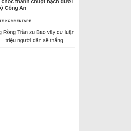
 chốc thành chuột bạch dưới
Bộ Công An
TE KOMMENTARE
g Rồng Trần
zu
Bao vây dư luận
 – triệu người dân sẽ thắng