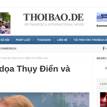
 đã được chính thức xác nhận
3 Jahren ago
XÃ HỘI
PHÁP LUẬT
TV&RADIO
LIÊN HỆ
TÀI TRỢ CHO THOIBAO.D
CHINESISCH
F
Ứ NGA ĐE DỌA THỤY ĐIỂN VÀ PHẦN LAN
SEARC
 dọa Thụy Điển và
LAT