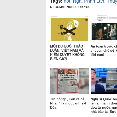
Tags:
hot
,
Nga
,
Phần Lan
,
Thủy
RECOMMENDED FOR YOU
MỜI DỰ BUỔI THẢO
An toàn trước c
LUẬN: VIỆT NAM VÀ
chuyên chế ư? 
KIỂM DUYỆT KHÔNG
đời nào!
BIÊN GIỚI
Tin nóng: „Con rể bà
Nghị sĩ Quốc hộ
Nhàn“ là một cảnh sát
lên án hành độ
Đức
dọa từ nước ngo
nhà báo tại Đức