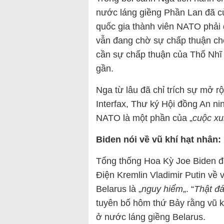
nước láng giềng Phần Lan đã c
quốc gia thành viên NATO phải 
vẫn đang chờ sự chấp thuận cho
cần sự chấp thuận của Thổ Nhĩ 
gần.
Nga từ lâu đã chỉ trích sự mở 
Interfax, Thư ký Hội đồng An ni
NATO là một phần của „
cuộc xu
Biden nói về vũ khí hạt nhân: 
Tổng thống Hoa Kỳ Joe Biden đ
Điện Kremlin Vladimir Putin về v
Belarus là „
nguy hiểm
„. “
Thật đá
tuyên bố hôm thứ Bảy rằng vũ k
ở nước láng giềng Belarus.