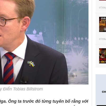
07/08
07/08
 Điển Tobias Billstrom
Nga.
Ông ta trước đó từng tuyên bố rằng với