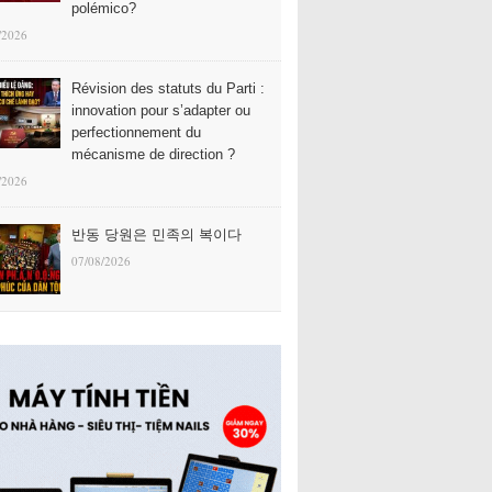
polémico?
/2026
Révision des statuts du Parti :
innovation pour s’adapter ou
perfectionnement du
mécanisme de direction ?
/2026
반동 당원은 민족의 복이다
07/08/2026