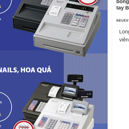
bỗng
tay 
NEUES
Lon
viên