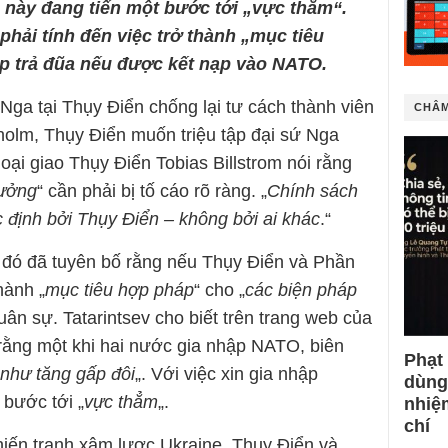
 này đang tiến một bước tới „vực thẳm“.
hải tính đến việc trở thành „mục tiêu
p trả đũa nếu được kết nạp vào NATO.
Nga tại Thụy Điển chống lại tư cách thành viên
CHÂM
olm, Thụy Điển muốn triệu tập đại sứ Nga
oại giao Thụy Điển Tobias Billstrom nói rằng
hưởng
“ cần phải bị tố cáo rõ ràng. „
Chính sách
 định bởi Thụy Điển – không bởi ai khác
.“
 đó đã tuyên bố rằng nếu Thụy Điển và Phần
hành „
mục tiêu hợp pháp
“ cho „
các biện pháp
ân sự. Tatarintsev cho biết trên trang web của
rằng một khi hai nước gia nhập NATO, biên
Phạt
như tăng gấp đôi
„. Với việc xin gia nhập
dùng
bước tới „
vực thẳm
„.
nhiệ
chí
hiến tranh xâm lược Ukraine, Thụy Điển và