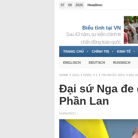
07
08
2026
Headline:
Tin bà Nguyễn Thị Thanh Nhàn đang ẩn náu tại Đức
Biểu tình tại VN
Sau 43 năm, sự kiện chính trị
chấn động toàn quốc
TRANG CHỦ
CHÍNH TRỊ
KINH TẾ
ENGLISCH
DEUTSCH
RUSSISCH
HOME
2023
APRIL
1
TIN NƯỚC ĐỨC
ĐẠI S
Đại sứ Nga đe
Phần Lan
01/04/2023
|