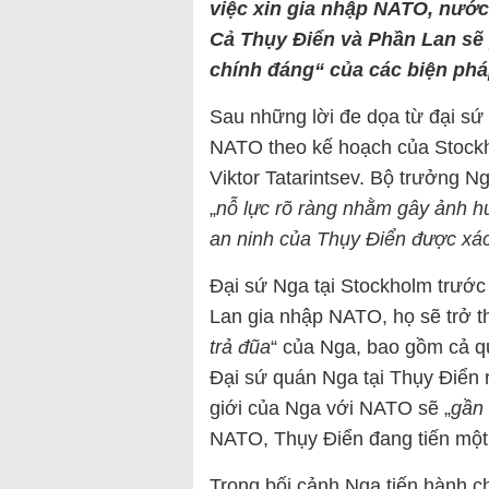
việc xin gia nhập NATO, nước
Cả Thụy Điển và Phần Lan sẽ p
chính đáng“ của các biện phá
Sau những lời đe dọa từ đại sứ 
NATO theo kế hoạch của Stockh
Viktor Tatarintsev. Bộ trưởng Ng
„
nỗ lực rõ ràng nhằm gây ảnh 
an ninh của Thụy Điển được xác
Đại sứ Nga tại Stockholm trước
Lan gia nhập NATO, họ sẽ trở t
trả đũa
“ của Nga, bao gồm cả qu
Đại sứ quán Nga tại Thụy Điển 
giới của Nga với NATO sẽ „
gần 
NATO, Thụy Điển đang tiến một 
Trong bối cảnh Nga tiến hành c