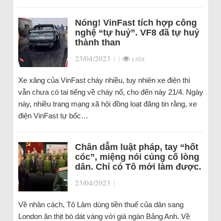
Nóng! VinFast tích hợp công
nghệ “tự huỷ”. VF8 đã tự huỷ
thành than
23/04/2023
|
|
1.024
Xe xăng của VinFast cháy nhiều, tuy nhiên xe điện thì
vẫn chưa có tai tiếng về cháy nổ, cho đến này 21/4. Ngày
này, nhiều trang mạng xã hội đồng loạt đăng tin rằng, xe
điện VinFast tự bốc…
Chân dẫm luật pháp, tay “hốt
cóc”, miệng nói củng cố lòng
dân. Chỉ có Tô mới làm được.
23/04/2023
|
Về nhân cách, Tô Lâm dùng tiền thuế của dân sang
London ăn thịt bò dát vàng với giá ngàn Bảng Anh. Về