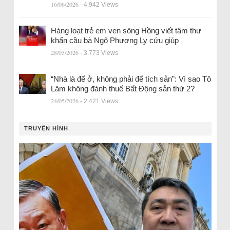
16/06/2026
- 4.942 Views
Hàng loạt trẻ em ven sông Hồng viết tâm thư
khẩn cầu bà Ngô Phương Ly cứu giúp
28/05/2026
- 3.773 Views
“Nhà là để ở, không phải để tích sản”: Vì sao Tô
Lâm không đánh thuế Bất Động sản thứ 2?
24/05/2026
- 2.421 Views
TRUYỀN HÌNH