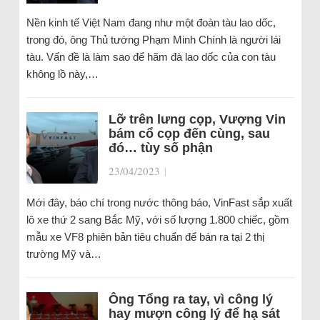
Nền kinh tế Việt Nam đang như một đoàn tàu lao dốc,
trong đó, ông Thủ tướng Phạm Minh Chính là người lái
tàu. Vấn đề là làm sao để hãm đà lao dốc của con tàu
không lồ này,…
Lỡ trên lưng cọp, Vượng Vin
bám cổ cọp đến cùng, sau
đó… tùy số phận
23/04/2023
|
Mới đây, báo chí trong nước thông báo, VinFast sắp xuất
lô xe thứ 2 sang Bắc Mỹ, với số lượng 1.800 chiếc, gồm
mẫu xe VF8 phiên bản tiêu chuẩn để bán ra tại 2 thị
trường Mỹ và…
Ông Tổng ra tay, vì công lý
hay mượn công lý để hạ sát