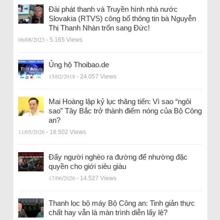
Đài phát thanh và Truyền hình nhà nước
Slovakia (RTVS) công bố thông tin bà Nguyễn
Thị Thanh Nhàn trốn sang Đức!
06/08/2023
- 5.165 Views
Ủng hộ Thoibao.de
15/02/2018
- 24.057 Views
Mai Hoàng lập kỷ lục thăng tiến: Vì sao “ngôi
sao” Tây Bắc trở thành điểm nóng của Bộ Công
an?
11/05/2026
- 18.502 Views
Đẩy người nghèo ra đường để nhường đặc
quyền cho giới siêu giàu
17/06/2026
- 14.527 Views
Thanh lọc bộ máy Bộ Công an: Tinh giản thực
chất hay vẫn là màn trình diễn lấy lệ?