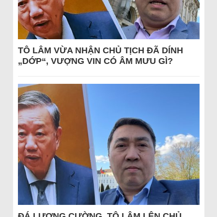
TÔ LÂM VỪA NHẬN CHỦ TỊCH ĐÃ DÍNH
„DỚP“, VƯỢNG VIN CÓ ÂM MƯU GÌ?
ĐÁ LƯƠNG CƯỜNG, TÔ LÂM LÊN CHỦ