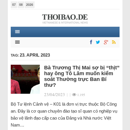
07
08
2026
23. APRIL 2023
TAG:
Bà Trương Thị Mai sợ bị “thịt”
hay ông Tô Lâm muốn kiểm
soát Thường trực Ban Bí
thư?
23/04/2023
|
|
1.195
Bộ Tư lệnh Cảnh vệ – K01 là đơn vị trực thuộc Bộ Công
an. Đây là cơ quan chuyên đào tạo sĩ quan có nghiệp vụ
bảo vệ lãnh đạo cấp cao của Đảng và Nhà nước Việt
Nam…