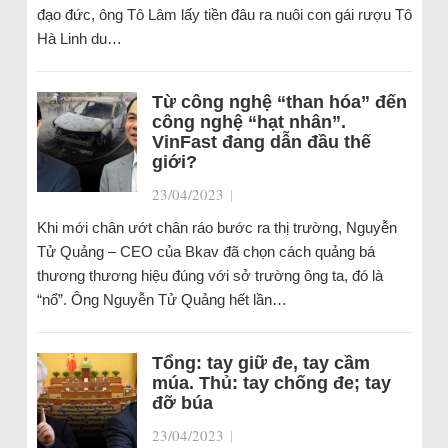
đạo đức, ông Tô Lâm lấy tiền đâu ra nuôi con gái rượu Tô
Hà Linh du…
Từ công nghệ “than hóa” đến
công nghệ “hạt nhân”.
VinFast đang dẫn đầu thế
giới?
23/04/2023
|
Khi mới chân ướt chân ráo bước ra thị trường, Nguyễn
Tử Quảng – CEO của Bkav đã chọn cách quảng bá
thương thương hiệu đúng với sở trường ông ta, đó là
“nổ”. Ông Nguyễn Tử Quảng hết lần…
Tổng: tay giữ đe, tay cầm
múa. Thủ: tay chống đe; tay
đỡ búa
23/04/2023
|