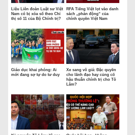
Liệu Liên đoàn Luật sư Việt
RFA Tiếng Việt lọt vào danh
Nam có bị xóa sổ theo Chỉ
sách „phản động“ của
thị số 11 của Bộ Chính trị?
chính quyền Việt Nam
Giáo dục khai phóng: Ai
Xe sang vô giá: Đặc quyền
mới đang sợ tự do tư duy
cho lãnh đạo hay củng cố
hậu thuẫn chính trị cho Tô
Lâm?