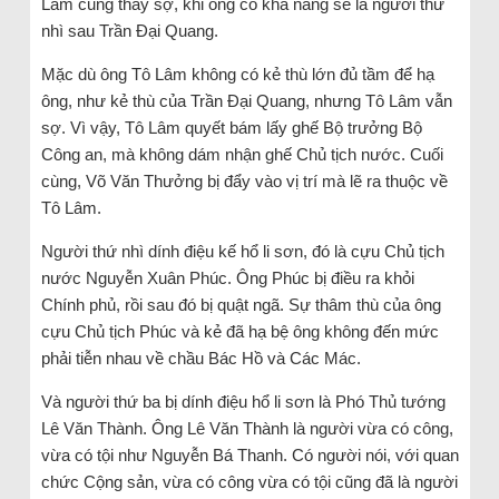
Lâm cũng thấy sợ, khi ông có khả năng sẽ là người thứ
nhì sau Trần Đại Quang.
Mặc dù ông Tô Lâm không có kẻ thù lớn đủ tầm để hạ
ông, như kẻ thù của Trần Đại Quang, nhưng Tô Lâm vẫn
sợ. Vì vậy, Tô Lâm quyết bám lấy ghế Bộ trưởng Bộ
Công an, mà không dám nhận ghế Chủ tịch nước. Cuối
cùng, Võ Văn Thưởng bị đẩy vào vị trí mà lẽ ra thuộc về
Tô Lâm.
Người thứ nhì dính điệu kế hổ li sơn, đó là cựu Chủ tịch
nước Nguyễn Xuân Phúc. Ông Phúc bị điều ra khỏi
Chính phủ, rồi sau đó bị quật ngã. Sự thâm thù của ông
cựu Chủ tịch Phúc và kẻ đã hạ bệ ông không đến mức
phải tiễn nhau về chầu Bác Hồ và Các Mác.
Và người thứ ba bị dính điệu hổ li sơn là Phó Thủ tướng
Lê Văn Thành. Ông Lê Văn Thành là người vừa có công,
vừa có tội như Nguyễn Bá Thanh. Có người nói, với quan
chức Cộng sản, vừa có công vừa có tội cũng đã là người