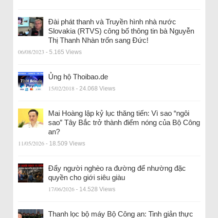
Đài phát thanh và Truyền hình nhà nước
Slovakia (RTVS) công bố thông tin bà Nguyễn
Thị Thanh Nhàn trốn sang Đức!
06/08/2023
- 5.165 Views
Ủng hộ Thoibao.de
15/02/2018
- 24.068 Views
Mai Hoàng lập kỷ lục thăng tiến: Vì sao “ngôi
sao” Tây Bắc trở thành điểm nóng của Bộ Công
an?
11/05/2026
- 18.509 Views
Đẩy người nghèo ra đường để nhường đặc
quyền cho giới siêu giàu
17/06/2026
- 14.528 Views
Thanh lọc bộ máy Bộ Công an: Tinh giản thực