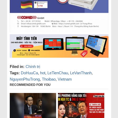
Filed in:
Chính trị
Tags:
DoHuuCa
,
hot
,
LeTienChau
,
LeVanThanh
,
NguyenPhuTrong
,
Thoibao
,
Vietnam
RECOMMENDED FOR YOU