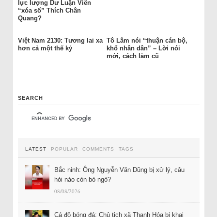
lực lượng Dư Luận Viên
“xóa sổ” Thích Chân
Quang?
Việt Nam 2130: Tương lai xa
Tô Lâm nói “thuận cán bộ,
hơn cả một thế kỷ
khổ nhân dân” – Lời nói
mới, cách làm cũ
SEARCH
LATEST
POPULAR
COMMENTS
TAGS
Bắc ninh: Ông Nguyễn Văn Dũng bị xử lý, câu
hỏi nào còn bỏ ngỏ?
08/08/2026
Cá độ bóng đá: Chủ tịch xã Thanh Hóa bị khai