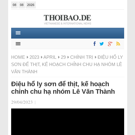
08
08
2026
HOME
2023
APRIL
29
CHÍNH TRỊ
ĐIỆU HỔ LY
SƠN ĐỂ THỊT, KẾ HOẠCH CHỈNH CHU HẠ NHÓM LÊ
VĂN THÀNH
Điệu hổ ly sơn để thịt, kế hoạch
chỉnh chu hạ nhóm Lê Văn Thành
29/04/2023
|