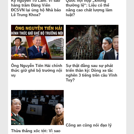
Kỷ nguyên Tô Lâm: Vì sao
Quốc hội họp „không
hàng trăm Đảng Viên
thường lệ“: Liệu có thể
ĐCSVN lại ủng hộ Nhà báo
nâng cao chất lượng làm
Lê Trung Khoa?
luật?
Ông Nguyễn Tiến Hải chính
Sự thật đằng sau sự phát
thức giữ ghế bộ trưởng nội
triển thần kỳ: Dòng xe tắc
vụ
nghẽn 3 tiếng trên cầu Vĩnh
Tuy?
Công an cũng nói đạo lý
Thừa thắng xốc tới: Vì sao