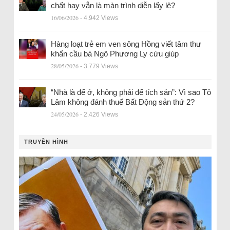
chất hay vẫn là màn trình diễn lấy lệ?
16/06/2026
- 4.942 Views
Hàng loạt trẻ em ven sông Hồng viết tâm thư
khẩn cầu bà Ngô Phương Ly cứu giúp
28/05/2026
- 3.779 Views
“Nhà là để ở, không phải để tích sản”: Vì sao Tô
Lâm không đánh thuế Bất Động sản thứ 2?
24/05/2026
- 2.426 Views
TRUYỀN HÌNH