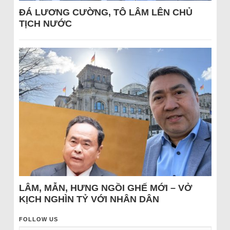
ĐÁ LƯƠNG CƯỜNG, TÔ LÂM LÊN CHỦ
TỊCH NƯỚC
LÂM, MẪN, HƯNG NGỒI GHẾ MỚI – VỞ
KỊCH NGHÌN TỶ VỚI NHÂN DÂN
FOLLOW US