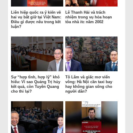
Liên hiệp quốc ra ý kiến về
Lê Thanh Hải và trách
hai vụ bắt giữ tại Việt Nam:
nhiệm trong vụ hỏa hoạn
Điều gì được nêu trong kết
tòa nhà itc năm 2002
luận?
Sự “hợp tình, hợp lý” khó
Tô Lâm và giấc mơ viển
hiểu: Vì sao Quảng Trị hủy
vông: Hà Nội cần taxi bay
kết quả, còn Tuyên Quang
hay không gian sống cho
cho thi lại?
người dân?