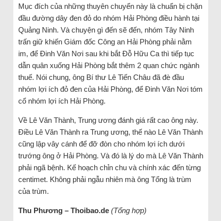
Mục đích của những thuyên chuyển này là chuẩn bị chặn
đầu đường dây đen đỏ do nhóm Hải Phòng điều hành tại
Quảng Ninh. Và chuyện gì đến sẽ đến, nhóm Tây Ninh
trấn giữ khiến Giám đốc Công an Hải Phòng phải nằm
im, để Đinh Văn Nơi sau khi bắt Đỗ Hữu Ca thì tiếp tục
dẫn quân xuống Hải Phòng bắt thêm 2 quan chức ngành
thuế. Nói chung, ông Bí thư Lê Tiến Châu đã đè đầu
nhóm lợi ích đỏ đen của Hải Phòng, để Đinh Văn Nơi tóm
cổ nhóm lợi ích Hải Phòng.
Về Lê Văn Thành, Trung ương đánh giá rất cao ông này.
Điều Lê Văn Thành ra Trung ương, thế nào Lê Văn Thành
cũng lập vây cánh để đỡ đòn cho nhóm lợi ích dưới
trướng ông ở Hải Phòng. Và đó là lý do mà Lê Văn Thành
phải ngã bệnh. Kế hoạch chỉn chu và chính xác đến từng
centimet. Không phải ngẫu nhiên mà ông Tổng là trùm
của trùm.
Thu Phương – Thoibao.de
(Tổng hợp)