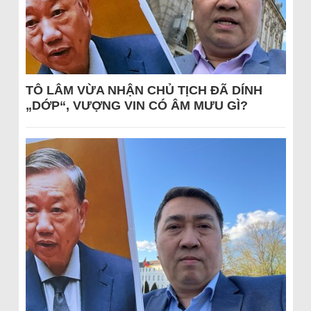
TÔ LÂM VỪA NHẬN CHỦ TỊCH ĐÃ DÍNH
„DỚP“, VƯỢNG VIN CÓ ÂM MƯU GÌ?