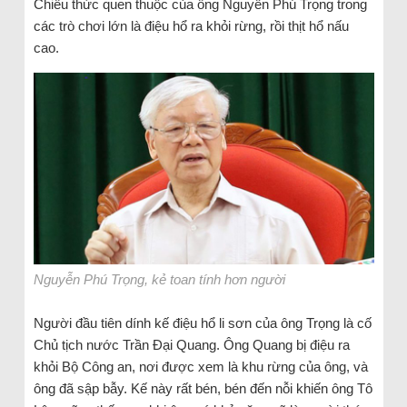
Chiêu thức quen thuộc của ông Nguyễn Phú Trọng trong
các trò chơi lớn là điệu hổ ra khỏi rừng, rồi thịt hổ nấu
cao.
Nguyễn Phú Trọng, kẻ toan tính hơn người
Người đầu tiên dính kế điệu hổ li sơn của ông Trọng là cố
Chủ tịch nước Trần Đại Quang. Ông Quang bị điệu ra
khỏi Bộ Công an, nơi được xem là khu rừng của ông, và
ông đã sập bẫy. Kế này rất bén, bén đến nỗi khiến ông Tô