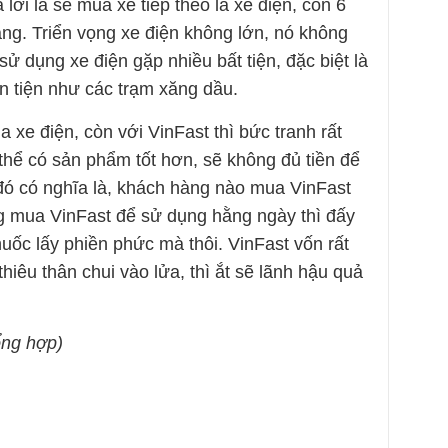
 lời là sẽ mua xe tiếp theo là xe điện, còn 6
ng. Triển vọng xe điện không lớn, nó không
sử dụng xe điện gặp nhiều bất tiện, đặc biệt là
n tiện như các trạm xăng dầu.
a xe điện, còn với VinFast thì bức tranh rất
thể có sản phẩm tốt hơn, sẽ không đủ tiền để
 đó có nghĩa là, khách hàng nào mua VinFast
g mua VinFast để sử dụng hằng ngày thì đấy
huốc lấy phiền phức mà thôi. VinFast vốn rất
thiêu thân chui vào lửa, thì ắt sẽ lãnh hậu quả
ổng hợp)