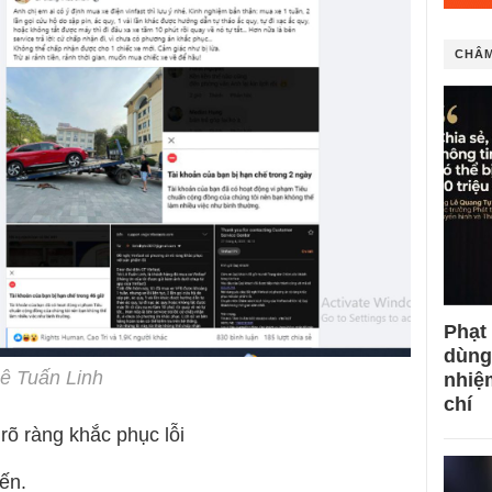
CHÂM
Phạt
dùng
Lê Tuấn Linh
nhiệ
chí
rõ ràng khắc phục lỗi
ến.