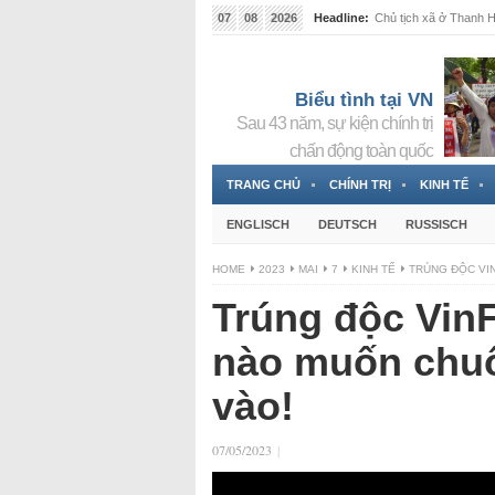
07
08
2026
Headline:
Chủ tịch xã ở Thanh Hó
Biểu tình tại VN
Sau 43 năm, sự kiện chính trị
chấn động toàn quốc
TRANG CHỦ
CHÍNH TRỊ
KINH TẾ
ENGLISCH
DEUTSCH
RUSSISCH
HOME
2023
MAI
7
KINH TẾ
TRÚNG ĐỘC VIN
Trúng độc VinF
nào muốn chuốc
vào!
07/05/2023
|