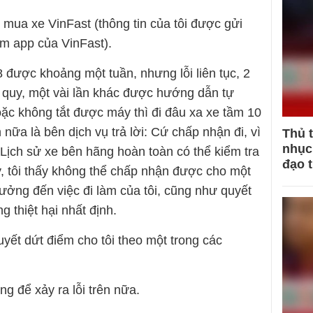
 mua xe VinFast (thông tin của tôi được gửi
m app của VinFast).
 được khoảng một tuần, nhưng lỗi liên tục, 2
ắc quy, một vài lần khác được hướng dẫn tự
hoặc không tắt được máy thì đi đâu xa xe tầm 10
nữa là bên dịch vụ trả lời: Cứ chấp nhận đi, vì
Thủ 
nhục 
ịch sử xe bên hãng hoàn toàn có thể kiểm tra
đạo 
y, tôi thấy không thể chấp nhận được cho một
ưởng đến việc đi làm của tôi, cũng như quyết
g thiệt hại nhất định.
quyết dứt điểm cho tôi theo một trong các
g để xảy ra lỗi trên nữa.