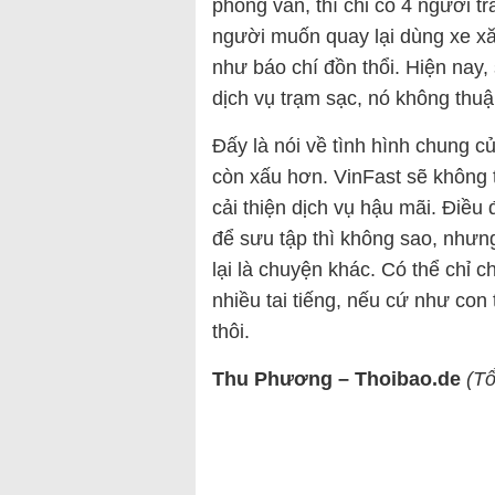
phỏng vấn, thì chỉ có 4 người trả
người muốn quay lại dùng xe xă
như báo chí đồn thổi. Hiện nay, 
dịch vụ trạm sạc, nó không thuậ
Đấy là nói về tình hình chung củ
còn xấu hơn. VinFast sẽ không 
cải thiện dịch vụ hậu mãi. Điều
để sưu tập thì không sao, nhưn
lại là chuyện khác. Có thể chỉ c
nhiều tai tiếng, nếu cứ như con 
thôi.
Thu Phương – Thoibao.de
(T