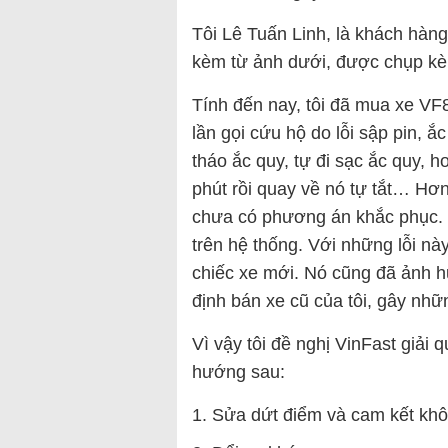
Tôi Lê Tuấn Linh, là khách hàng
kèm từ ảnh dưới, được chụp kè
Tính đến nay, tôi đã mua xe VF8
lần gọi cứu hộ do lỗi sập pin, 
tháo ắc quy, tự đi sạc ắc quy, 
phút rồi quay về nó tự tắt… Hơn 
chưa có phương án khắc phục. L
trên hệ thống. Với những lỗi nà
chiếc xe mới. Nó cũng đã ảnh h
định bán xe cũ của tôi, gây nhữn
Vì vậy tôi đề nghị VinFast giải 
hướng sau:
Sửa dứt điểm và cam kết khôn