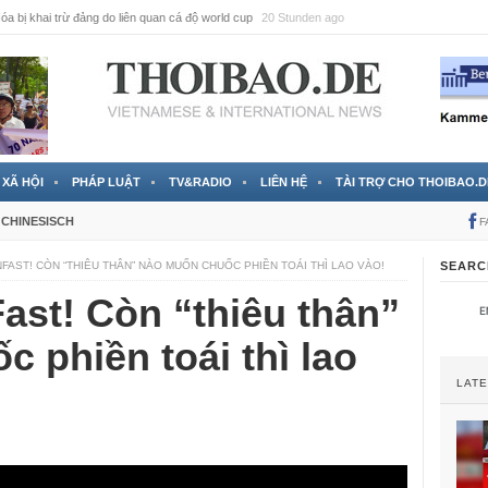
a bị khai trừ đảng do liên quan cá độ world cup
20 Stunden ago
XÃ HỘI
PHÁP LUẬT
TV&RADIO
LIÊN HỆ
TÀI TRỢ CHO THOIBAO.D
CHINESISCH
F
FAST! CÒN “THIÊU THÂN” NÀO MUỐN CHUỐC PHIỀN TOÁI THÌ LAO VÀO!
SEARC
ast! Còn “thiêu thân”
 phiền toái thì lao
LAT