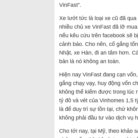
VinFast”.
Xe lướt tức là loại xe cũ đã qua
nhiều chủ xe VinFast đã lỡ mua
nếu kêu cứu trên facebook sẽ bị
cảnh báo. Cho nên, cố gắng tố
Nhật, xe Hàn, đi an tâm hơn. 
bản là nó không an toàn.
Hiện nay VinFast đang cạn vố
gắng chạy vạy, huy động vốn ch
không thể kiếm được trong lúc n
tỷ đô và vét của Vinhomes 1,5 t
là để duy trì sự tồn tại, chứ k
không phải đầu tư vào dịch vụ h
Cho tới nay, tại Mỹ, theo khảo 