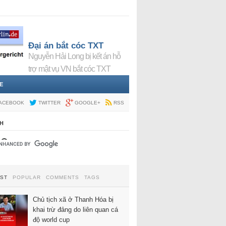
Đại án bắt cóc TXT
Nguyễn Hải Long bị kết án hỗ
trợ mật vụ VN bắt cóc TXT
E
ACEBOOK
TWITTER
GOOGLE+
RSS
H
EST
POPULAR
COMMENTS
TAGS
Chủ tịch xã ở Thanh Hóa bị
khai trừ đảng do liên quan cá
độ world cup