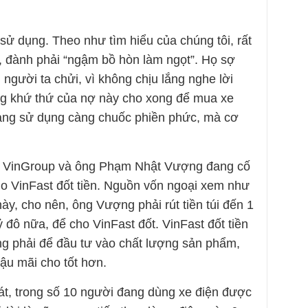
 sử dụng. Theo như tìm hiểu của chúng tôi, rất
, đành phải “ngậm bồ hòn làm ngọt”. Họ sợ
 người ta chửi, vì không chịu lắng nghe lời
ng khứ thứ của nợ này cho xong để mua xe
Càng sử dụng càng chuốc phiền phức, mà cơ
n, VinGroup và ông Phạm Nhật Vượng đang cố
o VinFast đốt tiền. Nguồn vốn ngoại xem như
ày, cho nên, ông Vượng phải rút tiền túi đến 1
ỷ đô nữa, để cho VinFast đốt. VinFast đốt tiền
hông phải để đầu tư vào chất lượng sản phẩm,
ậu mãi cho tốt hơn.
sát, trong số 10 người đang dùng xe điện được