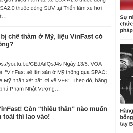
A2.0 thuộc dòng SUV tại Triển lãm xe hơi
ột…
Sự n
chức
pháp
bị chê thảm ở Mỹ, liệu VinFast có
công?
tps://youtu.be/CEdAifQsJ4s Ngày 13/5, VOA
bài “VinFast sẽ lên sàn ở Mỹ thông qua SPAC;
xe Mỹ nhận xét bất lợi về VF8”. Theo đó, hãng
ỷ phú Phạm Nhật Vượng…
inFast! Còn “thiêu thân” nào muốn
Hàng
toái thì lao vào!
bỗng
tay 