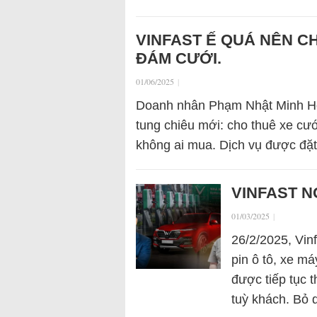
VINFAST Ế QUÁ NÊN C
ĐÁM CƯỚI.
01/06/2025
|
Doanh nhân Phạm Nhật Minh Hoà
tung chiêu mới: cho thuê xe cư
không ai mua. Dịch vụ được đặt
VINFAST 
01/03/2025
|
26/2/2025, Vin
pin ô tô, xe m
được tiếp tục 
tuỳ khách. Bỏ