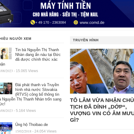
HIỀU NGƯỜI XEM
TRUYỀN HÌNH
Tin bà Nguyễn Thị Thanh
Nhàn đang ẩn náu tại Đức
đã được chính thức xác
hận
/08/2023
- 15.065 Views
Đài phát thanh và Truyền
hình nhà nước Slovakia
(RTVS) công bố thông tin
à Nguyễn Thị Thanh Nhàn trốn sang
TÔ LÂM VỪA NHẬN CHỦ
ức!
TỊCH ĐÃ DÍNH „DỚP“,
/08/2023
- 5.164 Views
VƯỢNG VIN CÓ ÂM MƯ
GÌ?
Ủng hộ Thoibao.de
15/02/2018
- 24.054 Views