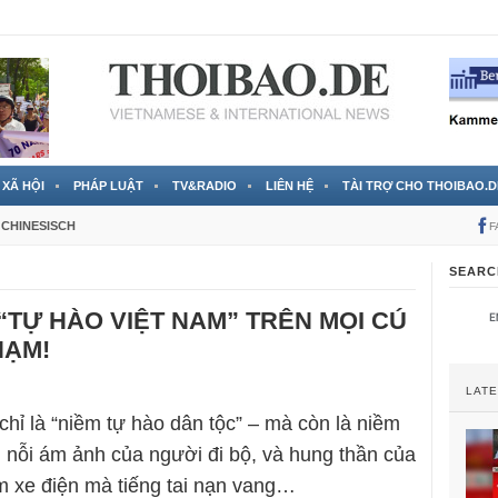
 đã được chính thức xác nhận
3 Jahren ago
XÃ HỘI
PHÁP LUẬT
TV&RADIO
LIÊN HỆ
TÀI TRỢ CHO THOIBAO.D
CHINESISCH
F
SEARC
 “TỰ HÀO VIỆT NAM” TRÊN MỌI CÚ
HẠM!
LAT
chỉ là “niềm tự hào dân tộc” – mà còn là niềm
, nỗi ám ảnh của người đi bộ, và hung thần của
m xe điện mà tiếng tai nạn vang…