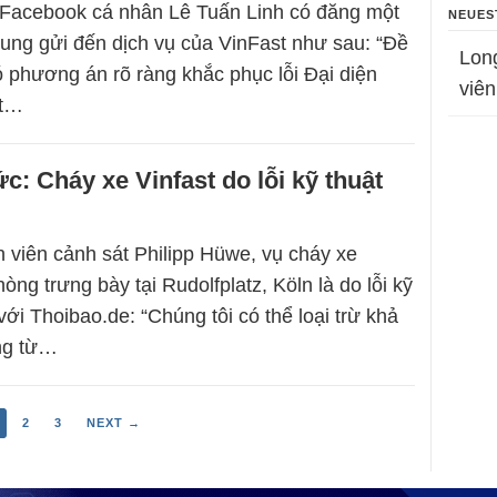
 Facebook cá nhân Lê Tuấn Linh có đăng một
NEUES
 dung gửi đến dịch vụ của VinFast như sau: “Đề
Lon
ó phương án rõ ràng khắc phục lỗi Đại diện
viên
st…
c: Cháy xe Vinfast do lỗi kỹ thuật
 viên cảnh sát Philipp Hüwe, vụ cháy xe
hòng trưng bày tại Rudolfplatz, Köln là do lỗi kỹ
với Thoibao.de: “Chúng tôi có thể loại trừ khả
ộng từ…
2
3
NEXT →