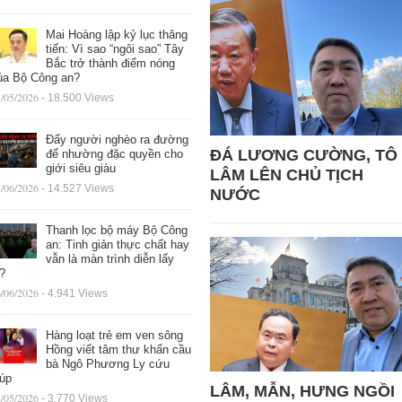
Mai Hoàng lập kỷ lục thăng
tiến: Vì sao “ngôi sao” Tây
Bắc trở thành điểm nóng
ủa Bộ Công an?
/05/2026
- 18.500 Views
Đẩy người nghèo ra đường
ĐÁ LƯƠNG CƯỜNG, TÔ
để nhường đặc quyền cho
giới siêu giàu
LÂM LÊN CHỦ TỊCH
/06/2026
- 14.527 Views
NƯỚC
Thanh lọc bộ máy Bộ Công
an: Tinh giản thực chất hay
vẫn là màn trình diễn lấy
ệ?
/06/2026
- 4.941 Views
Hàng loạt trẻ em ven sông
Hồng viết tâm thư khẩn cầu
bà Ngô Phương Ly cứu
iúp
LÂM, MẪN, HƯNG NGỒI
/05/2026
- 3.770 Views