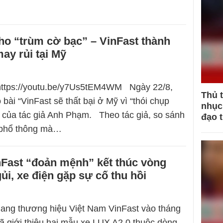
ho “trùm cờ bạc” – VinFast thành
ay rủi tại Mỹ
 https://youtu.be/y7Us5tEM4WM Ngày 22/8,
Thủ 
 bài “VinFast sẽ thất bại ở Mỹ vì “thói chụp
nhục 
”’ của tác giả Anh Phạm. Theo tác giả, so sánh
đạo 
 phổ thông mà…
nFast “đoản mệnh” kết thúc vòng
ủi, xe điện gặp sự cố thu hồi
ang thương hiệu Việt Nam VinFast vào tháng
 giới thiệu hai mẫu xe LUX A2.0 thuộc dòng