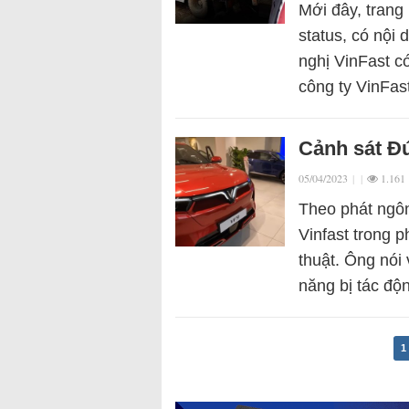
Mới đây, trang
status, có nội
nghị VinFast c
công ty VinFa
Cảnh sát Đứ
05/04/2023
|
|
1.161
Theo phát ngôn
Vinfast trong p
thuật. Ông nói 
năng bị tác đ
1