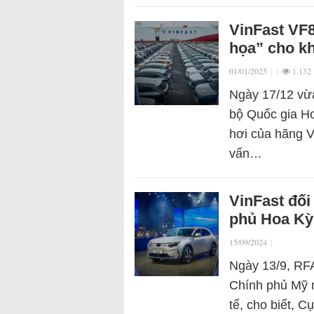
VinFast VF8
họa” cho k
01/01/2025
|
|
1.132
Ngày 17/12 vừ
bộ Quốc gia Ho
hơi của hãng 
vấn…
VinFast đối
phủ Hoa Kỳ
15/09/2024
|
Ngày 13/9, RFA
Chính phủ Mỹ m
tế, cho biết, 