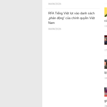
06/08/2026
RFA Tiếng Việt lọt vào danh sách
„phản động“ của chính quyền Việt
c
Nam
11
06/08/2026
17
l
16
g
28