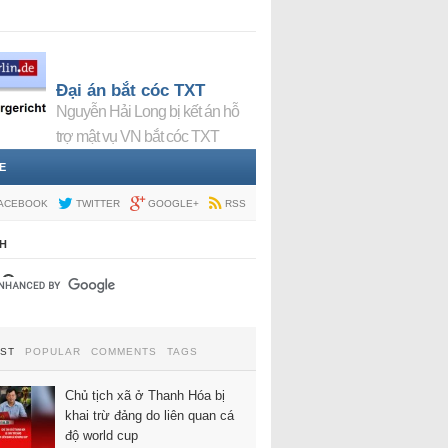
Đại án bắt cóc TXT
Nguyễn Hải Long bị kết án hỗ
trợ mật vụ VN bắt cóc TXT
E
ACEBOOK
TWITTER
GOOGLE+
RSS
H
EST
POPULAR
COMMENTS
TAGS
Chủ tịch xã ở Thanh Hóa bị
khai trừ đảng do liên quan cá
độ world cup