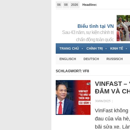
06
08
2026
Headline:
Tin bà Nguyễn Thị Thanh Nhàn đang ẩn náu tại Đức
Biểu tình tại VN
Sau 43 năm, sự kiện chính trị
chấn động toàn quốc
TRANG CHỦ
CHÍNH TRỊ
KINH TẾ
ENGLISCH
DEUTSCH
RUSSISCH
SCHLAGWORT:
VF8
VINFAST –
ĐÂM VÀ C
30/06/2025
|
VinFast không 
đau của vỉa hè
bãi sửa xe. Là