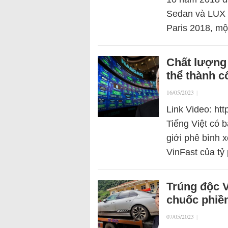
Sedan và LUX S
Paris 2018, m
Chất lượng 
thể thành 
16/05/2023
|
Link Video: ht
Tiếng Việt có 
giới phê bình 
VinFast của t
Trúng độc V
chuốc phiền 
07/05/2023
|