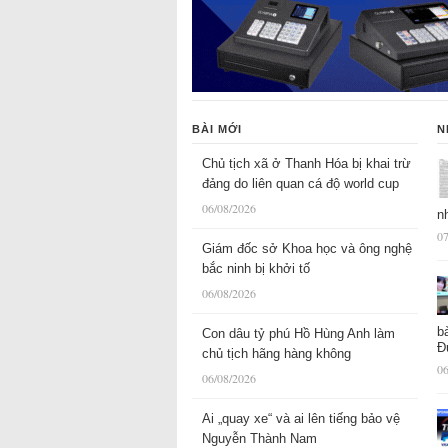
BÀI MỚI
N
Chủ tịch xã ở Thanh Hóa bị khai trừ
đảng do liên quan cá độ world cup
06/08/2026
n
07
Giám đốc sở Khoa học và ông nghệ
bắc ninh bị khởi tố
06/08/2026
b
Con dâu tỷ phú Hồ Hùng Anh làm
Đ
chủ tịch hãng hàng không
06
06/08/2026
Ai „quay xe“ và ai lên tiếng bảo vệ
Nguyễn Thành Nam