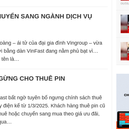
06/08
HUYỂN SANG NGÀNH DỊCH VỤ
ng – ái tử của đại gia đình Vingroup – vừa
ới bằng dàn VinFast đang nằm phủ bạt vì…
 tên là…
NGỪNG CHO THUÊ PIN
fast bất ngờ tuyên bố ngưng chính sách thuê
áy điện kể từ 1/3/2025. Khách hàng thuê pin cũ
thuê hoặc chuyển sang mua theo giá ưu đãi,
 qua…