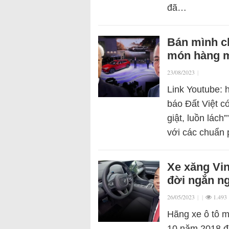
đã…
Bán mình c
món hàng m
23/08/2023
|
Link Youtube:
báo Đất Việt có
giật, luồn lách
với các chuẩn
Xe xăng Vi
đời ngắn ng
26/05/2023
|
|
1.493
Hãng xe ô tô m
10 năm 2018 đã