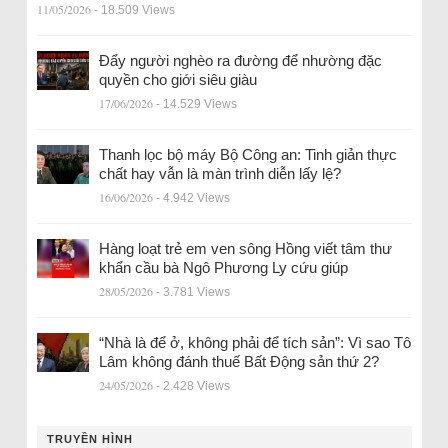
11/05/2026
- 18.509 Views
Đẩy người nghèo ra đường để nhường đặc
quyền cho giới siêu giàu
17/06/2026
- 14.529 Views
Thanh lọc bộ máy Bộ Công an: Tinh giản thực
chất hay vẫn là màn trình diễn lấy lệ?
16/06/2026
- 4.942 Views
Hàng loạt trẻ em ven sông Hồng viết tâm thư
khẩn cầu bà Ngô Phương Ly cứu giúp
28/05/2026
- 3.781 Views
“Nhà là để ở, không phải để tích sản”: Vì sao Tô
Lâm không đánh thuế Bất Động sản thứ 2?
24/05/2026
- 2.428 Views
TRUYỀN HÌNH