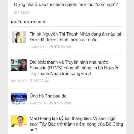
Dựng nhà ở đâu thì chính quyền mới thôi “dòm ngó”?
08/08/2026
NHIỀU NGƯỜI XEM
Tin bà Nguyễn Thị Thanh Nhàn đang ẩn náu tại
Đức đã được chính thức xác nhận
07/08/2023
- 15.070 Views
Đài phát thanh và Truyền hình nhà nước
Slovakia (RTVS) công bố thông tin bà Nguyễn
Thị Thanh Nhàn trốn sang Đức!
06/08/2023
- 5.165 Views
Ủng hộ Thoibao.de
15/02/2018
- 24.071 Views
Mai Hoàng lập kỷ lục thăng tiến: Vì sao “ngôi
sao” Tây Bắc trở thành điểm nóng của Bộ Công
an?