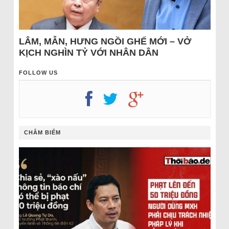
LÂM, MẪN, HƯNG NGỒI GHẾ MỚI – VỞ
KỊCH NGHÌN TỶ VỚI NHÂN DÂN
FOLLOW US
CHÂM BIẾM