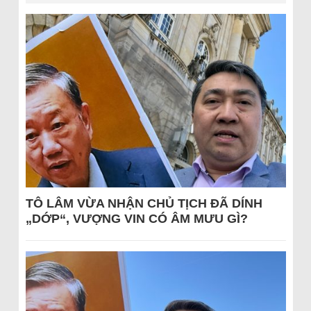
TÔ LÂM VỪA NHẬN CHỦ TỊCH ĐÃ DÍNH
„DỚP“, VƯỢNG VIN CÓ ÂM MƯU GÌ?