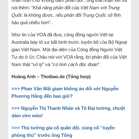
nhẫn nhịn chứ không dám phản đối
”, ông Đài nhận xét và
nói thêm: “
Khả năng phản đối của Việt Nam với Trung
Quốc là không được, nếu phản đối Trung Quốc sẽ lĩnh
hậu quả nhiều hơn
”.
Như tin của VOA đã đưa, cộng đồng người Việt tại
Australia bày tỏ sự bất bình trước tuyên bố của Bộ Ngoại
giao Việt Nam. Một đại diện của Cộng đồng Người Việt
Tự do ở Úc Châu nói với VOA rằng, lời phản đối của Việt
Nam thật “
vô lý
” và “
có tính cách độc đoán
”.
Hoàng Anh –
T
hoibao.de
(Tổng hợp)
>>> Phan Văn Mãi giam không án đối với Nguyễn
Phương Hằng đến bao giờ?
>>> Nguyễn Thị Thanh Nhàn và Tô Đại tướng, chuột
dám vờn mèo!
>>> Thủ tướng gia cố quân đội, củng cố “tuyến
phòng thủ” trước ông Tổng