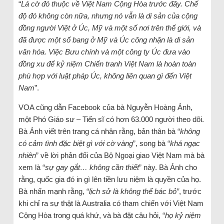
“
Lá cờ đó thuộc về Việt Nam Cộng Hòa trước đây. Chế
độ đó không còn nữa, nhưng nó vẫn là di sản của cộng
đồng người Việt ở Úc, Mỹ và một số nơi trên thế giới, và
đã được một số bang ở Mỹ và Úc công nhận là di sản
văn hóa. Việc Bưu chính và một công ty Úc đưa vào
đồng xu để kỷ niệm Chiến tranh Việt Nam là hoàn toàn
phù hợp với luật pháp Úc, không liên quan gì đến Việt
Nam
”.
VOA cũng dẫn Facebook của bà Nguyễn Hoàng Ánh,
một Phó Giáo sư – Tiến sĩ có hơn 63.000 người theo dõi.
Bà Ánh viết trên trang cá nhân rằng, bản thân bà “
không
có cảm tình đặc biệt gì với cờ vàng
”, song bà “
khá ngạc
nhiên
” về lời phản đối của Bộ Ngoại giao Việt Nam mà bà
xem là “
sự gay gắt… không cần thiết
” này. Bà Ánh cho
rằng, quốc gia đó in gì lên tiền lưu niệm là quyền của họ.
Bà nhấn mạnh rằng, “
lịch sử là không thể bác bỏ”
, trước
khi chỉ ra sự thật là Australia có tham chiến với Việt Nam
Cộng Hòa trong quá khứ, và bà đặt câu hỏi, “
họ kỷ niệm