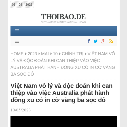
08
08
2026
HOME
2023
MAI
10
CHÍNH TRỊ
VIỆT NAM VÔ
LÝ VÀ ĐỘC ĐOÁN KHI CAN THIỆP VÀO VIỆC
AUSTRALIA PHÁT HÀNH ĐỒNG XU CÓ IN CỜ VÀNG
BA SỌC ĐỎ
Việt Nam vô lý và độc đoán khi can
thiệp vào việc Australia phát hành
đồng xu có in cờ vàng ba sọc đỏ
10/05/2023
|