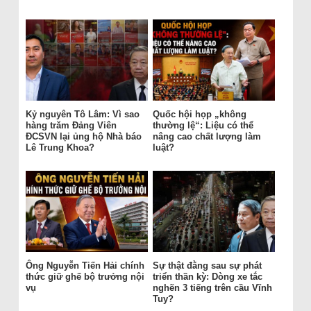
Kỷ nguyên Tô Lâm: Vì sao
Quốc hội họp „không
hàng trăm Đảng Viên
thường lệ“: Liệu có thể
ĐCSVN lại ủng hộ Nhà báo
nâng cao chất lượng làm
Lê Trung Khoa?
luật?
Ông Nguyễn Tiến Hải chính
Sự thật đằng sau sự phát
thức giữ ghế bộ trưởng nội
triển thần kỳ: Dòng xe tắc
vụ
nghẽn 3 tiếng trên cầu Vĩnh
Tuy?