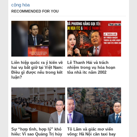
cộng hòa
RECOMMENDED FOR YOU
Liên hiệp quốc ra ý kiến về
Lê Thanh Hải và trách
hai vụ bắt giữ tại Việt Nam:
nhiệm trong vụ hỏa hoạn
Điều gì được nêu trong kết
tòa nhà itc năm 2002
luận?
Sự “hợp tình, hợp lý” khó
Tô Lâm và giấc mơ viển
hiểu: Vì sao Quảng Trị hủy
vông: Hà Nội cần taxi bay