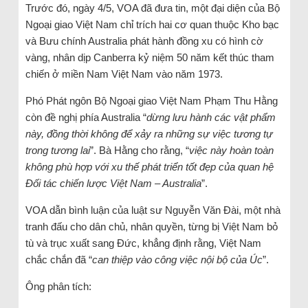
Trước đó, ngày 4/5, VOA đã đưa tin, một đại diện của Bộ
Ngoại giao Việt Nam chỉ trích hai cơ quan thuộc Kho bạc
và Bưu chính Australia phát hành đồng xu có hình cờ
vàng, nhân dịp Canberra kỷ niệm 50 năm kết thúc tham
chiến ở miền Nam Việt Nam vào năm 1973.
Phó Phát ngôn Bộ Ngoại giao Việt Nam Phạm Thu Hằng
còn đề nghị phía Australia “
dừng lưu hành các vật phẩm
này, đồng thời không để xảy ra những sự việc tương tự
trong tương lai
”. Bà Hằng cho rằng, “
việc này hoàn toàn
không phù hợp với xu thế phát triển tốt đẹp của quan hệ
Đối tác chiến lược Việt Nam – Australia
”.
VOA dẫn bình luận của luật sư Nguyễn Văn Đài, một nhà
tranh đấu cho dân chủ, nhân quyền, từng bị Việt Nam bỏ
tù và trục xuất sang Đức, khẳng định rằng, Việt Nam
chắc chắn đã “
can thiệp vào công việc nội bộ của Úc
”.
Ông phân tích: