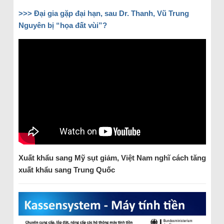
>>> Đại gia gặp đại hạn, sau Dr. Thanh, Vũ Trung
Nguyên bị “họa đất vùi”?
Xuất khẩu sang Mỹ sụt giảm, Việt Nam nghĩ cách tăng
xuất khẩu sang Trung Quốc