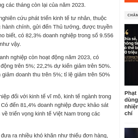
g các tháng còn lại của năm 2023.
CHÂM
hiên cứu phát triển kinh tế tư nhân, thuộc
ục hành chính, gửi đến Thủ tướng, được truyền
ho biết, có 82,3% doanh nghiệp trong số 9.556
 như vậy.
oanh nghiệp còn hoạt động năm 2023, có
 động trên 5%; 22,2% dự kiến giảm trên 50%.
giảm doanh thu trên 5%; tỉ lệ giảm trên 50%
Phạt
iệp đối với kinh tế vĩ mô, kinh tế ngành trong
dùng
p. Có đến 81,4% doanh nghiệp được khảo sát
nhiệ
chí
c về triển vọng kinh tế Việt Nam trong các
 đưa ra nhiều khó khăn như thiếu đơn hàng,