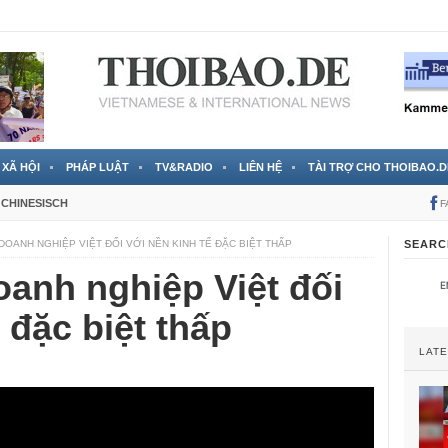
 đã được chính thức xác nhận
3 Jahren ago
XÃ HỘI
PHÁP LUẬT
TV&RADIO
LIÊN HỆ
TÀI TRỢ CHO THOIBAO.D
CHINESISCH
F
 DOANH NGHIỆP VIỆT ĐỐI VỚI NỀN KINH TẾ ĐẶC BIỆT THẤP
SEARC
oanh nghiệp Việt đối
 đặc biệt thấp
LAT