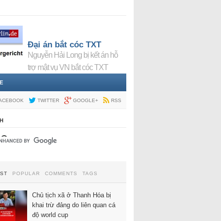
Đại án bắt cóc TXT
Nguyễn Hải Long bị kết án hỗ
trợ mật vụ VN bắt cóc TXT
E
ACEBOOK
TWITTER
GOOGLE+
RSS
H
EST
POPULAR
COMMENTS
TAGS
Chủ tịch xã ở Thanh Hóa bị
khai trừ đảng do liên quan cá
độ world cup