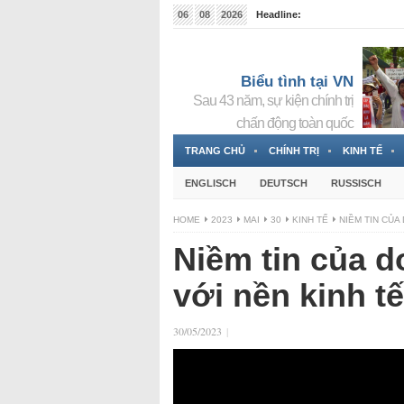
06
08
2026
Headline:
Tin bà Nguyễn Thị Thanh Nhàn đang ẩn náu tại Đức
Biểu tình tại VN
Sau 43 năm, sự kiện chính trị
chấn động toàn quốc
TRANG CHỦ
CHÍNH TRỊ
KINH TẾ
ENGLISCH
DEUTSCH
RUSSISCH
HOME
2023
MAI
30
KINH TẾ
NIỀM TIN CỦA
Niềm tin của d
với nền kinh tế
30/05/2023
|