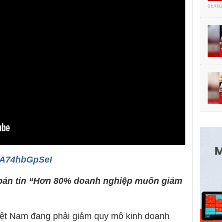
06/08
/RA74hbGpSeI
ó bản tin “Hơn 80% doanh nghiệp muốn giảm
iệt Nam đang phải giảm quy mô kinh doanh