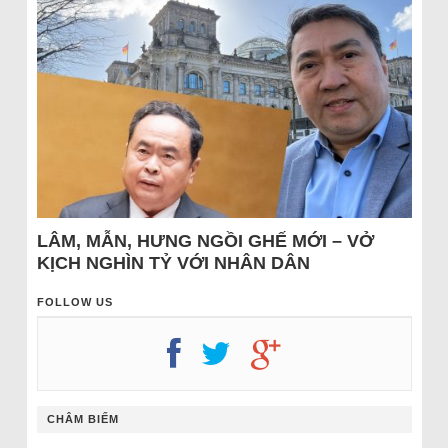
LÂM, MẪN, HƯNG NGỒI GHẾ MỚI – VỞ
KỊCH NGHÌN TỶ VỚI NHÂN DÂN
FOLLOW US
CHÂM BIẾM