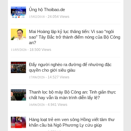
Ủng hộ Thoibao.de
15/02/2018
- 24.054 Views
Mai Hoàng lập kỷ lục thăng tiến: Vì sao “ngôi
sao” Tây Bắc trở thành điểm nóng của Bộ Công
an?
11/05/2026
- 18.500 Views
Đẩy người nghèo ra đường để nhường đặc
quyền cho giới siêu giàu
17/06/2026
- 14.527 Views
Thanh lọc bộ máy Bộ Công an: Tinh giản thực
chất hay vẫn là màn trình diễn lấy lệ?
16/06/2026
- 4.941 Views
Hàng loạt trẻ em ven sông Hồng viết tâm thư
khẩn cầu bà Ngô Phương Ly cứu giúp