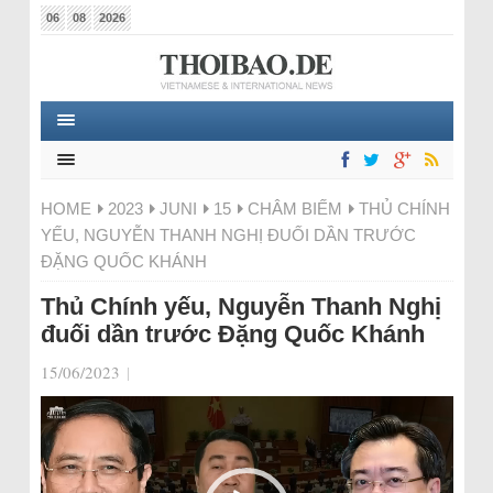
06
08
2026
HOME
2023
JUNI
15
CHÂM BIẾM
THỦ CHÍNH
YẾU, NGUYỄN THANH NGHỊ ĐUỐI DẦN TRƯỚC
ĐẶNG QUỐC KHÁNH
Thủ Chính yếu, Nguyễn Thanh Nghị
đuối dần trước Đặng Quốc Khánh
15/06/2023
|
Video-
Player