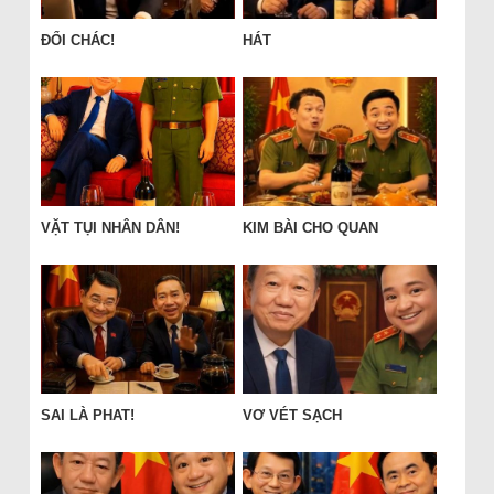
ĐỔI CHÁC!
HÁT
VẶT TỤI NHÂN DÂN!
KIM BÀI CHO QUAN
SAI LÀ PHAT!
VƠ VÉT SẠCH