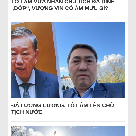
TÔ LÂM VỪA NHẬN CHỦ TỊCH ĐÃ DÍNH
„DỚP“, VƯỢNG VIN CÓ ÂM MƯU GÌ?
ĐÁ LƯƠNG CƯỜNG, TÔ LÂM LÊN CHỦ
TỊCH NƯỚC