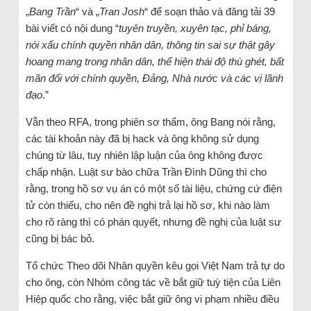
„
Bang Trần
“ và „
Tran Josh
“ để soạn thảo và đăng tải 39
bài viết có nội dung “
tuyên truyền, xuyên tạc, phỉ báng,
nói xấu chính quyền nhân dân, thông tin sai sự thật gây
hoang mang trong nhân dân, thể hiện thái độ thù ghét, bất
mãn đối với chính quyền, Đảng, Nhà nước và các vị lãnh
đạo
.”
Vẫn theo RFA, trong phiên sơ thẩm, ông Bang nói rằng,
các tài khoản này đã bị hack và ông không sử dụng
chúng từ lâu, tuy nhiên lập luận của ông không được
chấp nhận. Luật sư bào chữa Trần Đình Dũng thì cho
rằng, trong hồ sơ vụ án có một số tài liệu, chứng cứ điện
tử còn thiếu, cho nên đề nghị trả lại hồ sơ, khi nào làm
cho rõ ràng thì có phán quyết, nhưng đề nghị của luật sư
cũng bị bác bỏ.
Tổ chức Theo dõi Nhân quyền kêu gọi Việt Nam trả tự do
cho ông, còn Nhóm công tác về bắt giữ tuỳ tiện của Liên
Hiệp quốc cho rằng, việc bắt giữ ông vi phạm nhiều điều