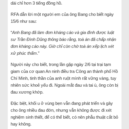
dài chỉ hơn 3 tiếng đồng hồ.
RFA dẫn lời một người em của ông Bang cho biết ngày
15/6 như sau:
“
Anh Bang đã làm đơn kháng cáo và gia đình được luật
sư Trần Đình Dũng thông báo rằng, toà án đã chấp nhận
đơn kháng cáo này. Giờ chỉ còn chờ toà án xếp lịch xét
xử phúc thẩm
.”
Người này cho biết, trong lần gặp ngày 2/6 tại trại tạm
giam của cơ quan An ninh điều tra Công an thành phố Hồ
Chí Minh, tinh thần của anh ruột mình rất vững vàng, tuy
nhiên sức khoẻ yếu đi. Ngoài mắt đau và tai ù, ông còn bị
đau xương khớp.
Đặc biệt, khối u ở vùng bẹn vẫn đang phát triển và gây
cho ông nhiều đau đớn, nhưng vẫn không được đi xét
nghiệm sinh thiết, để có thể biết, có nên phẫu thuật cắt bỏ
hay không.