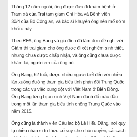
Tháng 12 năm ngoái, ông được đưa đi khám bệnh ở
Trạm xá của Trại tạm giam Chí Hòa và Bệnh viện
30/4 của Bộ Công an, và bác sĩ khuyên ông nên mổ sớm
khối u này.
Theo RFA, ông Bang và gia đình đã làm đơn đề nghị với
Giám thị trại giam cho ông được đi xét nghiệm sinh thiết,
nhưng chưa được chấp nhận, và ông cũng chưa được
khám lại, người em của ông nói.
Ông Bang, 62 tuổi, được nhiều người biết đến với nhiều
lần xuống đường tham gia biểu tình phản đối Trung Quốc
trong các vụ việc xung đột với Việt Nam ở Biển Đông.
Ông Bang từng bị an ninh Việt Nam đánh đổ máu đầu
trong một lần tham gia biểu tình chống Trung Quốc vào
năm 2015.
Ông cũng là thành viên Câu lạc bộ Lê Hiếu Đằng, nơi quy
tụ nhiều nhân sĩ trí thức cổ suý cho nhân quyền, cải cách