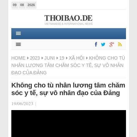
09
08
2026
HOME
2023
JUNI
19
XÃ HỘI
KHÔNG CHO TÙ
NHÂN LƯƠNG TÂM CHĂM SÓC Y TẾ, SỰ VÔ NHÂN
ĐẠO CỦA ĐẢNG
Không cho tù nhân lương tâm chăm
sóc y tế, sự vô nhân đạo của Đảng
19/06/2023
|