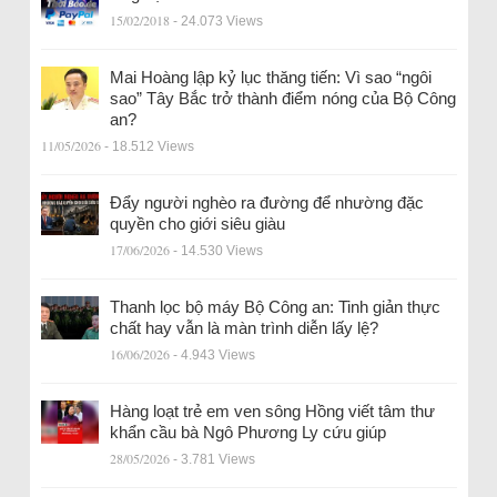
15/02/2018
- 24.073 Views
Mai Hoàng lập kỷ lục thăng tiến: Vì sao “ngôi
sao” Tây Bắc trở thành điểm nóng của Bộ Công
an?
11/05/2026
- 18.512 Views
Đẩy người nghèo ra đường để nhường đặc
quyền cho giới siêu giàu
17/06/2026
- 14.530 Views
Thanh lọc bộ máy Bộ Công an: Tinh giản thực
chất hay vẫn là màn trình diễn lấy lệ?
16/06/2026
- 4.943 Views
Hàng loạt trẻ em ven sông Hồng viết tâm thư
khẩn cầu bà Ngô Phương Ly cứu giúp
28/05/2026
- 3.781 Views