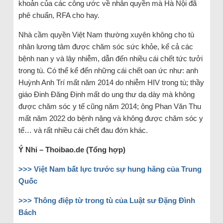
khoản của các công ước về nhân quyền mà Hà Nội đã
phê chuẩn, RFA cho hay.
Nhà cầm quyền Việt Nam thường xuyên không cho tù
nhân lương tâm được chăm sóc sức khỏe, kể cả các
bệnh nan y và lây nhiễm, dẫn đến nhiều cái chết tức tưởi
trong tù. Có thể kể đến những cái chết oan ức như: anh
Huỳnh Anh Trí mất năm 2014 do nhiễm HIV trong tù; thầy
giáo Đinh Đăng Định mất do ung thư dạ dày mà không
được chăm sóc y tế cũng năm 2014; ông Phan Văn Thu
mất năm 2022 do bệnh nặng và không được chăm sóc y
tế… và rất nhiều cái chết đau đớn khác.
Ý Nhi – Thoibao.de (Tổng hợp)
>>> Việt Nam bất lực trước sự hung hăng của Trung
Quốc
>>> Thông điệp từ trong tù của Luật sư Đặng Đình
Bách