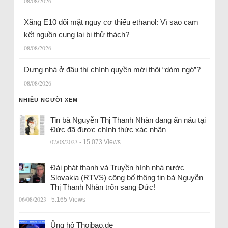
08/08/2026
Xăng E10 đối mặt nguy cơ thiếu ethanol: Vì sao cam
kết nguồn cung lại bị thử thách?
08/08/2026
Dựng nhà ở đâu thì chính quyền mới thôi “dòm ngó”?
08/08/2026
NHIỀU NGƯỜI XEM
Tin bà Nguyễn Thị Thanh Nhàn đang ẩn náu tại
Đức đã được chính thức xác nhận
07/08/2023
- 15.073 Views
Đài phát thanh và Truyền hình nhà nước
Slovakia (RTVS) công bố thông tin bà Nguyễn
Thị Thanh Nhàn trốn sang Đức!
06/08/2023
- 5.165 Views
Ủng hộ Thoibao.de