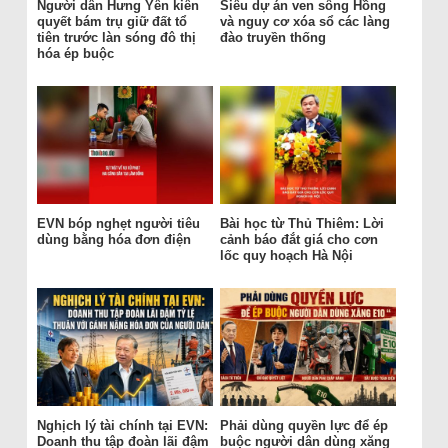
Người dân Hưng Yên kiên
Siêu dự án ven sông Hồng
quyết bám trụ giữ đất tổ
và nguy cơ xóa sổ các làng
tiên trước làn sóng đô thị
đào truyền thống
hóa ép buộc
EVN bóp nghẹt người tiêu
Bài học từ Thủ Thiêm: Lời
dùng bằng hóa đơn điện
cảnh báo đắt giá cho cơn
lốc quy hoạch Hà Nội
Nghịch lý tài chính tại EVN:
Phải dùng quyền lực để ép
Doanh thu tập đoàn lãi đậm
buộc người dân dùng xăng