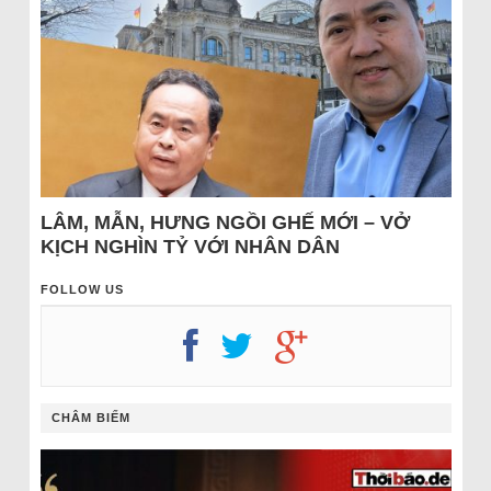
LÂM, MẪN, HƯNG NGỒI GHẾ MỚI – VỞ
KỊCH NGHÌN TỶ VỚI NHÂN DÂN
FOLLOW US
CHÂM BIẾM