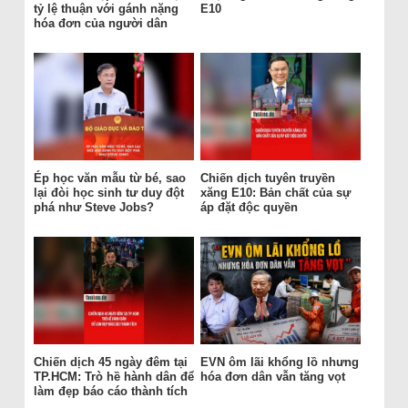
tỷ lệ thuận với gánh nặng
E10
hóa đơn của người dân
Ép học văn mẫu từ bé, sao
Chiến dịch tuyên truyền
lại đòi học sinh tư duy đột
xăng E10: Bản chất của sự
phá như Steve Jobs?
áp đặt độc quyền
Chiến dịch 45 ngày đêm tại
EVN ôm lãi khổng lồ nhưng
TP.HCM: Trò hề hành dân để
hóa đơn dân vẫn tăng vọt
làm đẹp báo cáo thành tích