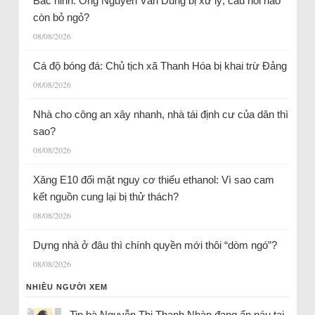
Bắc ninh: Ông Nguyễn Văn Dũng bị xử lý, câu hỏi nào
còn bỏ ngỏ?
08/08/2026
Cá độ bóng đá: Chủ tịch xã Thanh Hóa bị khai trừ Đảng
08/08/2026
Nhà cho công an xây nhanh, nhà tái định cư của dân thì
sao?
08/08/2026
Xăng E10 đối mặt nguy cơ thiếu ethanol: Vì sao cam
kết nguồn cung lại bị thử thách?
08/08/2026
Dựng nhà ở đâu thì chính quyền mới thôi “dòm ngó”?
08/08/2026
NHIỀU NGƯỜI XEM
Tin bà Nguyễn Thị Thanh Nhàn đang ẩn náu tại