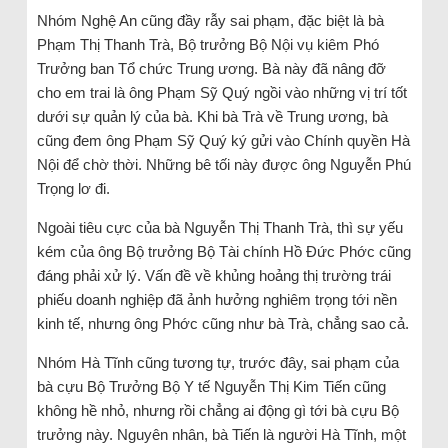
Nhóm Nghệ An cũng đầy rẫy sai phạm, đặc biệt là bà
Phạm Thị Thanh Trà, Bộ trưởng Bộ Nội vụ kiêm Phó
Trưởng ban Tổ chức Trung ương. Bà này đã nâng đỡ
cho em trai là ông Phạm Sỹ Quý ngồi vào những vị trí tốt
dưới sự quản lý của bà. Khi bà Trà về Trung ương, bà
cũng đem ông Phạm Sỹ Quý ký gửi vào Chính quyền Hà
Nội để chờ thời. Những bê tối này được ông Nguyễn Phú
Trọng lơ đi.
Ngoài tiêu cực của bà Nguyễn Thị Thanh Trà, thì sự yếu
kém của ông Bộ trưởng Bộ Tài chính Hồ Đức Phớc cũng
đáng phải xử lý. Vấn đề về khủng hoảng thị trường trái
phiếu doanh nghiệp đã ảnh hưởng nghiêm trọng tới nền
kinh tế, nhưng ông Phớc cũng như bà Trà, chẳng sao cả.
Nhóm Hà Tĩnh cũng tương tự, trước đây, sai phạm của
bà cựu Bộ Trưởng Bộ Y tế Nguyễn Thị Kim Tiến cũng
không hề nhỏ, nhưng rồi chẳng ai động gì tới bà cựu Bộ
trưởng này. Nguyên nhân, bà Tiến là người Hà Tĩnh, một