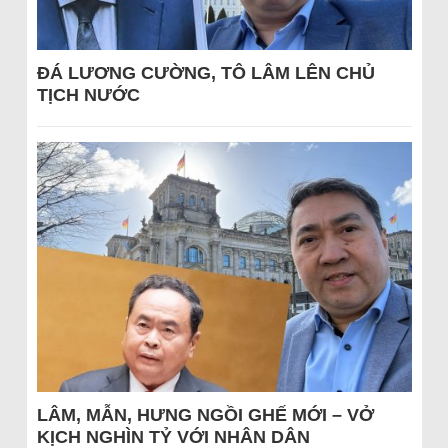
ĐÁ LƯƠNG CƯỜNG, TÔ LÂM LÊN CHỦ
TỊCH NƯỚC
LÂM, MẪN, HƯNG NGỒI GHẾ MỚI – VỞ
KỊCH NGHÌN TỶ VỚI NHÂN DÂN