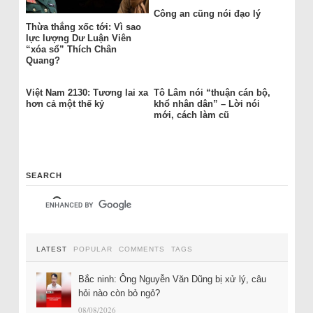
Công an cũng nói đạo lý
Thừa thắng xốc tới: Vì sao
lực lượng Dư Luận Viên
“xóa sổ” Thích Chân
Quang?
Việt Nam 2130: Tương lai xa
Tô Lâm nói “thuận cán bộ,
hơn cả một thế kỷ
khổ nhân dân” – Lời nói
mới, cách làm cũ
SEARCH
LATEST
POPULAR
COMMENTS
TAGS
Bắc ninh: Ông Nguyễn Văn Dũng bị xử lý, câu
hỏi nào còn bỏ ngỏ?
08/08/2026