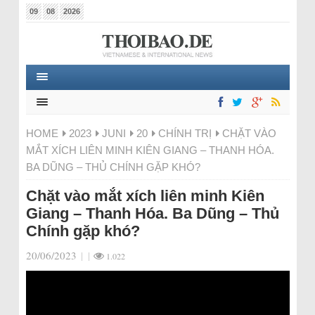
09
08
2026
HOME
2023
JUNI
20
CHÍNH TRỊ
CHẶT VÀO
MẮT XÍCH LIÊN MINH KIÊN GIANG – THANH HÓA.
BA DŨNG – THỦ CHÍNH GẶP KHÓ?
Chặt vào mắt xích liên minh Kiên
Giang – Thanh Hóa. Ba Dũng – Thủ
Chính gặp khó?
20/06/2023
|
|
1.022