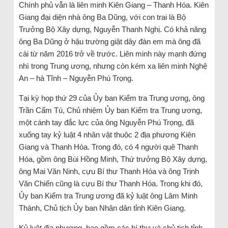
Chính phủ vẫn là liên minh Kiên Giang – Thanh Hóa. Kiên
Giang đại diện nhà ông Ba Dũng, với con trai là Bộ
Trưởng Bộ Xây dựng, Nguyễn Thanh Nghị. Có khả năng
ông Ba Dũng ở hậu trường giật dây đàn em mà ông đã
cài từ năm 2016 trở về trước. Liên minh này mạnh đứng
nhì trong Trung ương, nhưng còn kém xa liên minh Nghệ
An – hà Tĩnh – Nguyễn Phú Trọng.
Tại kỳ họp thứ 29 của Ủy ban Kiểm tra Trung ương, ông
Trần Cẩm Tú, Chủ nhiệm Ủy ban Kiểm tra Trung ương,
một cánh tay đắc lực của ông Nguyễn Phú Trọng, đã
xuống tay kỷ luật 4 nhân vật thuộc 2 địa phương Kiên
Giang và Thanh Hóa. Trong đó, có 4 người quê Thanh
Hóa, gồm ông Bùi Hồng Minh, Thứ trưởng Bộ Xây dựng,
ông Mai Văn Ninh, cựu Bí thư Thanh Hóa và ông Trịnh
Văn Chiến cũng là cựu Bí thư Thanh Hóa. Trong khi đó,
Ủy ban Kiểm tra Trung ương đã kỷ luật ông Lâm Minh
Thành, Chủ tịch Ủy ban Nhân dân tỉnh Kiên Giang.
Kỷ luật địa phương, bao gồm các bí thư và chủ tịch tỉnh,