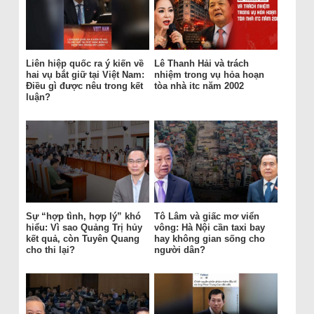
Liên hiệp quốc ra ý kiến về
Lê Thanh Hải và trách
hai vụ bắt giữ tại Việt Nam:
nhiệm trong vụ hỏa hoạn
Điều gì được nêu trong kết
tòa nhà itc năm 2002
luận?
Sự “hợp tình, hợp lý” khó
Tô Lâm và giấc mơ viển
hiểu: Vì sao Quảng Trị hủy
vông: Hà Nội cần taxi bay
kết quả, còn Tuyên Quang
hay không gian sống cho
cho thi lại?
người dân?