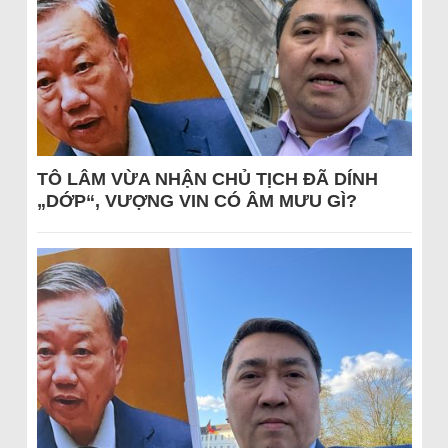
TÔ LÂM VỪA NHẬN CHỦ TỊCH ĐÃ DÍNH
„DỚP“, VƯỢNG VIN CÓ ÂM MƯU GÌ?