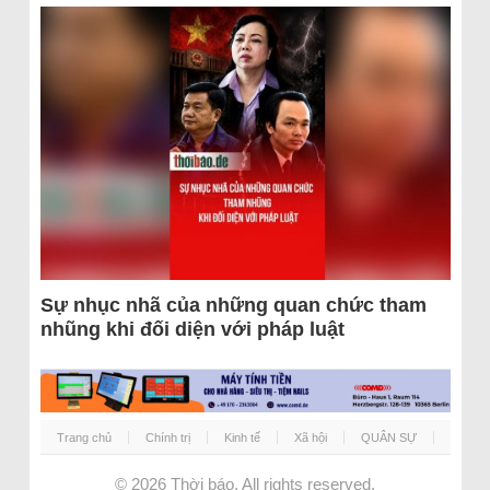
Sự nhục nhã của những quan chức tham
nhũng khi đối diện với pháp luật
Trang chủ
Chính trị
Kinh tế
Xã hội
QUÂN SỰ
© 2026
Thời báo
. All rights reserved.