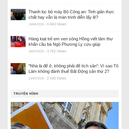
Thanh lọc bộ máy Bộ Công an: Tinh giản thực
chất hay vẫn là màn trình diễn lấy lệ?
16/06/2026
- 4.943 Views
Hàng loạt trẻ em ven sông Hồng viết tâm thư
khẩn cầu bà Ngô Phương Ly cứu giúp
28/05/2026
- 3.782 Views
“Nhà là để ở, không phải để tích sản”: Vì sao Tô
Lâm không đánh thuế Bất Động sản thứ 2?
24/05/2026
- 2.430 Views
TRUYỀN HÌNH