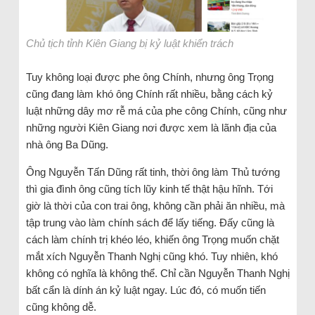
Chủ tịch tỉnh Kiên Giang bị kỷ luật khiển trách
Tuy không loại được phe ông Chính, nhưng ông Trọng
cũng đang làm khó ông Chính rất nhiều, bằng cách kỷ
luật những dây mơ rễ má của phe công Chính, cũng như
những người Kiên Giang nơi được xem là lãnh địa của
nhà ông Ba Dũng.
Ông Nguyễn Tấn Dũng rất tinh, thời ông làm Thủ tướng
thì gia đình ông cũng tích lũy kinh tế thật hậu hĩnh. Tới
giờ là thời của con trai ông, không cần phải ăn nhiều, mà
tập trung vào làm chính sách để lấy tiếng. Đấy cũng là
cách làm chính trị khéo léo, khiến ông Trọng muốn chặt
mắt xích Nguyễn Thanh Nghị cũng khó. Tuy nhiên, khó
không có nghĩa là không thể. Chỉ cần Nguyễn Thanh Nghị
bất cẩn là dính án kỷ luật ngay. Lúc đó, có muốn tiến
cũng không dễ.