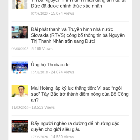
Đức đã được chính thức xác nhận
07/08/2023
- 15.074 Views
Đài phát thanh và Truyền hình nhà nước
Slovakia (RTVS) công bố thông tin bà Nguyễn
Thị Thanh Nhàn trốn sang Đức!
06/08/2023
- 5.165 Views
Ủng hộ Thoibao.de
15/02/2018
- 24.074 Views
Mai Hoàng lập kỷ lục thăng tiến: Vì sao “ngôi
sao” Tây Bắc trở thành điểm nóng của Bộ Công
an?
11/05/2026
- 18.513 Views
Đẩy người nghèo ra đường để nhường đặc
quyền cho giới siêu giàu
17/06/2026
- 14.530 Views