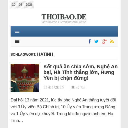
10
08
2026
HATINH
SCHLAGWORT:
Kết quả ăn chia sớm, Nghệ An
bại, Hà Tĩnh thắng lớn, Hưng
Yên bị chặn đứng!
21/04/2025
|
|
47.734
Đại hội 13 năm 2021, lúc ấy phe Nghệ An thắng tuyệt đối
với 3 Ủy viên Bộ Chính trị, 10 Ủy viên Trung ương Đảng
và 1 Ủy viên dự khuyết. Trong khi đó người anh em Hà
Tĩnh…