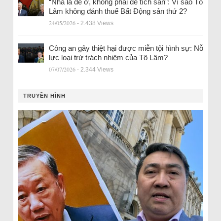
“Nhà là để ở, không phải để tích sản”: Vì sao Tô
Lâm không đánh thuế Bất Động sản thứ 2?
24/05/2026
- 2.438 Views
Công an gây thiệt hại được miễn tội hình sự: Nỗ
lực loại trừ trách nhiệm của Tô Lâm?
07/07/2026
- 2.344 Views
TRUYỀN HÌNH