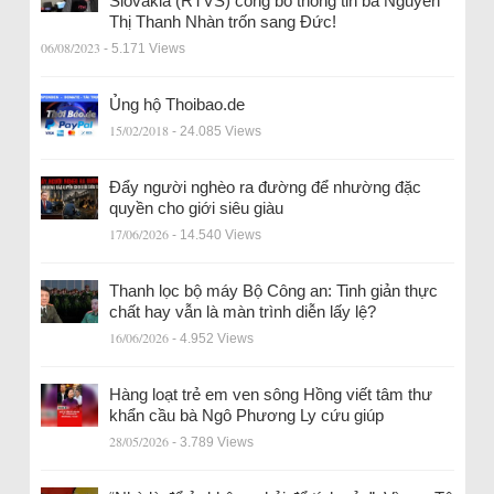
Slovakia (RTVS) công bố thông tin bà Nguyễn
Thị Thanh Nhàn trốn sang Đức!
06/08/2023
- 5.171 Views
Ủng hộ Thoibao.de
15/02/2018
- 24.085 Views
Đẩy người nghèo ra đường để nhường đặc
quyền cho giới siêu giàu
17/06/2026
- 14.540 Views
Thanh lọc bộ máy Bộ Công an: Tinh giản thực
chất hay vẫn là màn trình diễn lấy lệ?
16/06/2026
- 4.952 Views
Hàng loạt trẻ em ven sông Hồng viết tâm thư
khẩn cầu bà Ngô Phương Ly cứu giúp
28/05/2026
- 3.789 Views