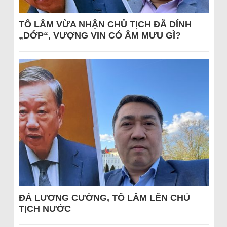
TÔ LÂM VỪA NHẬN CHỦ TỊCH ĐÃ DÍNH
„DỚP“, VƯỢNG VIN CÓ ÂM MƯU GÌ?
ĐÁ LƯƠNG CƯỜNG, TÔ LÂM LÊN CHỦ
TỊCH NƯỚC