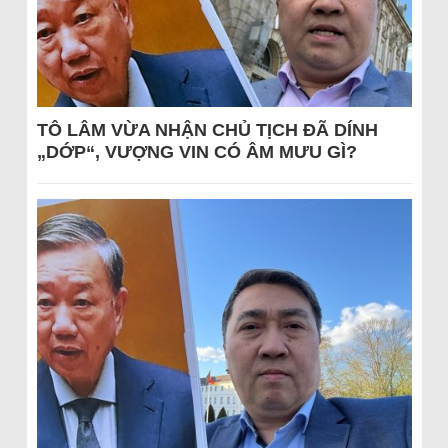
TÔ LÂM VỪA NHẬN CHỦ TỊCH ĐÃ DÍNH
„DỚP“, VƯỢNG VIN CÓ ÂM MƯU GÌ?