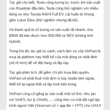
Tác giả cho biết, Tesla cũng tương tự, trước khi sản xuất
con Roadster đầu tiên, Tesla cũng thử nghiệm với nhiều
dòng xe như Toyota RAV4 Full EV, cải huấn từ khung
gầm Lotus Elise (thử nghiệm nhưng đã bỏ).
Và thành quả là số lượng xe sản xuất rất nhanh, như
BMW đã bán được hơn 500.000 xe BEV (không tính
hybrid).
Trong khi đó, tác giả so sánh, cách làm xe của VinFast là
mua lại platform hay thiết kế của một dòng xe nhất định
(sẽ rẻ hơn) để về đặt hàng và lắp ráp.
Tác giả phân tích, để giảm chi phí mua bản quyền,
VinFast sẽ phải thuê một đơn vị hay studio bên ngoài,
thiết kế lại ngoại thất và lập trình bên trong.
VinFast cũng cố gắng tự sản xuất một số thứ, như pin
với VinES, trợ lý (VinAI), … cũng như có một đội ngũ lập
trình người Việt (Vinsmart cũ + app Be + FPT) cho UX/UI