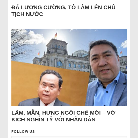
ĐÁ LƯƠNG CƯỜNG, TÔ LÂM LÊN CHỦ
TỊCH NƯỚC
LÂM, MẪN, HƯNG NGỒI GHẾ MỚI – VỞ
KỊCH NGHÌN TỶ VỚI NHÂN DÂN
FOLLOW US