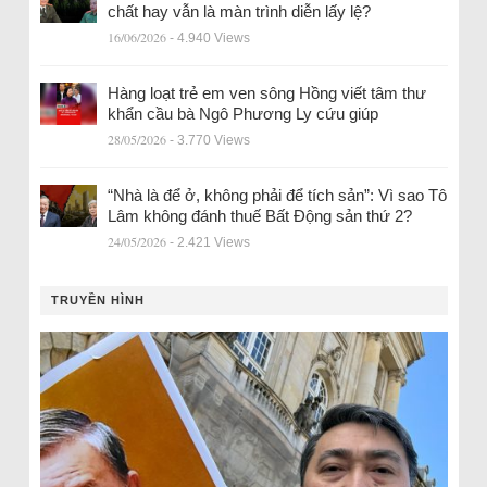
chất hay vẫn là màn trình diễn lấy lệ?
16/06/2026
- 4.940 Views
Hàng loạt trẻ em ven sông Hồng viết tâm thư
khẩn cầu bà Ngô Phương Ly cứu giúp
28/05/2026
- 3.770 Views
“Nhà là để ở, không phải để tích sản”: Vì sao Tô
Lâm không đánh thuế Bất Động sản thứ 2?
24/05/2026
- 2.421 Views
TRUYỀN HÌNH