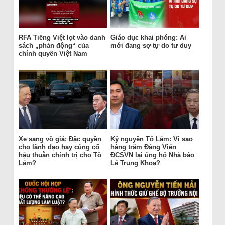
RFA Tiếng Việt lọt vào danh
Giáo dục khai phóng: Ai
sách „phản động“ của
mới đang sợ tự do tư duy
chính quyền Việt Nam
Xe sang vô giá: Đặc quyền
Kỷ nguyên Tô Lâm: Vì sao
cho lãnh đạo hay củng cố
hàng trăm Đảng Viên
hậu thuẫn chính trị cho Tô
ĐCSVN lại ủng hộ Nhà báo
Lâm?
Lê Trung Khoa?