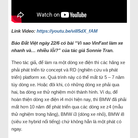
Link Video:
https://youtu.be/viIl5dX_fAM
Báo Đất Việt ngày 22/6 có bài “Vì sao VinFast làm xe
nhanh và… nhiều lỗi?” của tác giả Sonnie Tran.
Theo tác giả, để làm ra một dòng xe điện thì các hãng xe
phải phát triển từ concept và RD (nghiên cứu và phát
triển) platform xe. Quá trình này có thể mất từ 5 – 7 năm
tùy dòng xe. Hoặc đôi khi, có những dòng xe phải qua
hai, ba dòng xe thử nghiệm mới thành hình. Ví dụ, để
hoàn thiện dòng xe điện i4 mới hiện nay, thì BMW đã phải
mất hơn 10 năm để phát triển qua các dòng xe z4 (mẫu
thử nghiệm trong hãng), BMW i3 (dòng xe nhỏ), BMW i8
(siêu xe hybrid nổi tiếng) chứ không hẳn là một phát có
ngay.