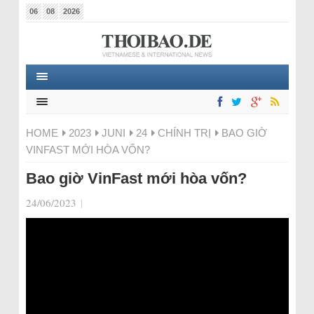
06
08
2026
HOME
2023
JUNI
24
CHÍNH TRỊ
BAO GIỜ
VINFAST MỚI HÒA VỐN?
Bao giờ VinFast mới hòa vốn?
24/06/2023
|