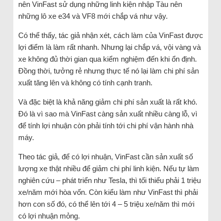
nên VinFast sử dụng những linh kiện nhập Tàu nên
những lô xe e34 và VF8 mới chắp vá như vậy.
Có thể thấy, tác giả nhận xét, cách làm của VinFast được
lợi điểm là làm rất nhanh. Nhưng lại chắp vá, vội vàng và
xe không đủ thời gian qua kiểm nghiệm đến khi ổn định.
Đồng thời, tưởng rẻ nhưng thực tế nó lại làm chi phí sản
xuất tăng lên và không có tính cạnh tranh.
Và đặc biệt là khả năng giảm chi phí sản xuất là rất khó.
Đó là vì sao mà VinFast càng sản xuất nhiều càng lỗ, vì
để tính lợi nhuận còn phải tính tới chi phí vận hành nhà
máy.
Theo tác giả, để có lợi nhuận, VinFast cần sản xuất số
lượng xe thật nhiều để giảm chi phí linh kiện. Nếu tự làm
nghiên cứu – phát triển như Tesla, thì tối thiểu phải 1 triệu
xe/năm mới hòa vốn. Còn kiểu làm như VinFast thì phải
hơn con số đó, có thể lên tới 4 – 5 triệu xe/năm thì mới
có lợi nhuận mỏng.