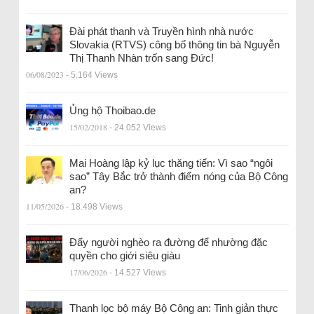
Đài phát thanh và Truyền hình nhà nước
Slovakia (RTVS) công bố thông tin bà Nguyễn
Thị Thanh Nhàn trốn sang Đức!
06/08/2023
- 5.164 Views
Ủng hộ Thoibao.de
15/02/2018
- 24.052 Views
Mai Hoàng lập kỷ lục thăng tiến: Vì sao “ngôi
sao” Tây Bắc trở thành điểm nóng của Bộ Công
an?
11/05/2026
- 18.498 Views
Đẩy người nghèo ra đường để nhường đặc
quyền cho giới siêu giàu
17/06/2026
- 14.527 Views
Thanh lọc bộ máy Bộ Công an: Tinh giản thực