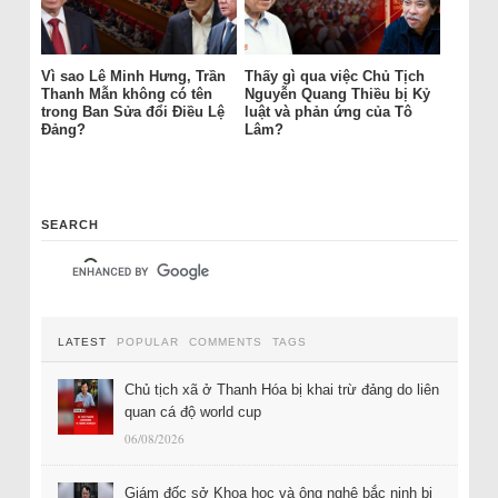
Vì sao Lê Minh Hưng, Trần
Thấy gì qua việc Chủ Tịch
Thanh Mẫn không có tên
Nguyễn Quang Thiều bị Kỷ
trong Ban Sửa đổi Điều Lệ
luật và phản ứng của Tô
Đảng?
Lâm?
SEARCH
LATEST
POPULAR
COMMENTS
TAGS
Chủ tịch xã ở Thanh Hóa bị khai trừ đảng do liên
quan cá độ world cup
06/08/2026
Giám đốc sở Khoa học và ông nghệ bắc ninh bị