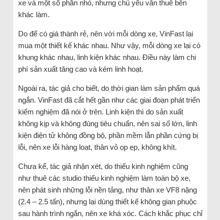
xe và một số phần nhỏ, nhưng chủ yếu vẫn thuê bên
khác làm.
Do để có giá thành rẻ, nên với mỗi dòng xe, VinFast lại
mua một thiết kế khác nhau. Như vậy, mỗi dòng xe lại có
khung khác nhau, linh kiện khác nhau. Điều này làm chi
phí sản xuất tăng cao và kém linh hoạt.
Ngoài ra, tác giả cho biết, do thời gian làm sản phẩm quá
ngắn. VinFast đã cắt hết gần như các giai đoạn phát triển
kiểm nghiệm đã nói ở trên. Linh kiện thì do sản xuất
không kịp và không đúng tiêu chuẩn, nên sai số lớn, linh
kiện điện tử không đồng bộ, phần mềm lẫn phần cứng bị
lỗi, nên xe lỗi hàng loạt, thân vỏ ọp ẹp, không khít.
Chưa kể, tác giả nhận xét, do thiếu kinh nghiệm cũng
như thuê các studio thiếu kinh nghiệm làm toàn bộ xe,
nên phát sinh những lỗi nền tảng, như thân xe VF8 nặng
(2.4 – 2.5 tấn), nhưng lại dùng thiết kế không gian phuộc
sau hành trình ngắn, nên xe khá xóc. Cách khắc phục chỉ