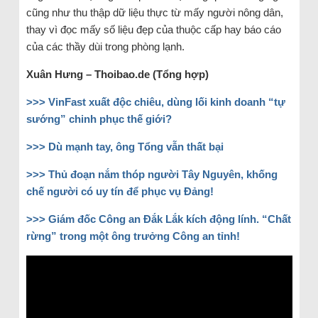
cũng như thu thập dữ liệu thực từ mấy người nông dân,
thay vì đọc mấy số liệu đẹp của thuộc cấp hay báo cáo
của các thầy dùi trong phòng lạnh.
Xuân Hưng – Thoibao.de (Tổng hợp)
>>> VinFast xuất độc chiêu, dùng lối kinh doanh “tự
sướng” chinh phục thế giới?
>>> Dù mạnh tay, ông Tổng vẫn thất bại
>>> Thủ đoạn nắm thóp người Tây Nguyên, khống
chế người có uy tín để phục vụ Đảng!
>>> Giám đốc Công an Đắk Lắk kích động lính. “Chất
rừng” trong một ông trưởng Công an tỉnh!