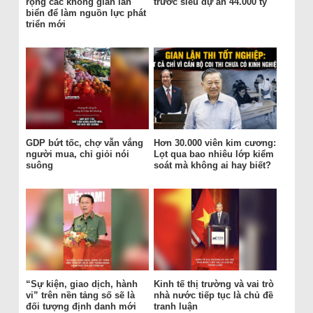
rộng các không gian lấn
trước siêu dự án 44.000 tỷ
biển để làm nguồn lực phát
triển mới
GDP bứt tốc, chợ vẫn vắng
Hơn 30.000 viên kim cương:
người mua, chỉ giỏi nói
Lọt qua bao nhiêu lớp kiểm
suông
soát mà không ai hay biết?
“Sự kiện, giao dịch, hành
Kinh tế thị trường và vai trò
vi” trên nền tảng số sẽ là
nhà nước tiếp tục là chủ đề
đối tượng định danh mới
tranh luận