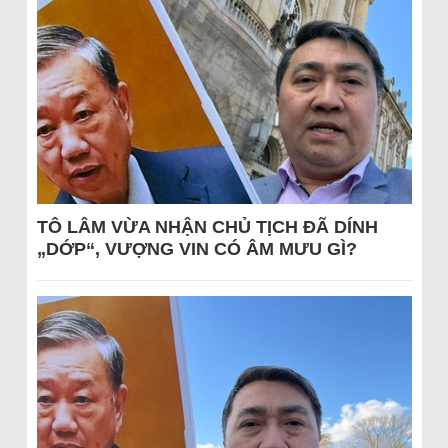
TÔ LÂM VỪA NHẬN CHỦ TỊCH ĐÃ DÍNH
„DỚP“, VƯỢNG VIN CÓ ÂM MƯU GÌ?