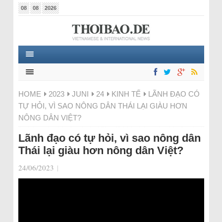
08
08
2026
HOME
2023
JUNI
24
KINH TẾ
LÃNH ĐẠO CÓ
TỰ HỎI, VÌ SAO NÔNG DÂN THÁI LẠI GIÀU HƠN
NÔNG DÂN VIỆT?
Lãnh đạo có tự hỏi, vì sao nông dân
Thái lại giàu hơn nông dân Việt?
24/06/2023
|