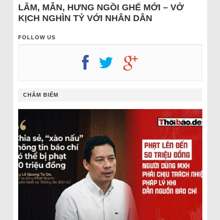
LÂM, MẪN, HƯNG NGỒI GHẾ MỚI – VỞ
KỊCH NGHÌN TỶ VỚI NHÂN DÂN
FOLLOW US
CHÂM BIẾM