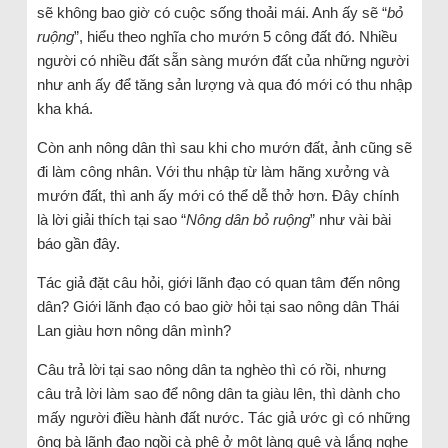
sẽ không bao giờ có cuộc sống thoải mái. Anh ấy sẽ “
bỏ
ruộng
”, hiểu theo nghĩa cho mướn 5 công đất đó. Nhiều
người có nhiều đất sẵn sàng mướn đất của những người
như anh ấy để tăng sản lượng và qua đó mới có thu nhập
kha khá.
Còn anh nông dân thì sau khi cho mướn đất, ảnh cũng sẽ
đi làm công nhân. Với thu nhập từ làm hãng xưởng và
mướn đất, thì anh ấy mới có thể dễ thở hơn. Đây chính
là lời giải thích tại sao “
Nông dân bỏ ruộng
” như vài bài
báo gần đây.
Tác giả đặt câu hỏi, giới lãnh đạo có quan tâm đến nông
dân? Giới lãnh đạo có bao giờ hỏi tại sao nông dân Thái
Lan giàu hơn nông dân mình?
Câu trả lời tại sao nông dân ta nghèo thì có rồi, nhưng
câu trả lời làm sao để nông dân ta giàu lên, thì dành cho
mấy người điều hành đất nước. Tác giả ước gì có những
ông bà lãnh đạo ngồi cà phê ở một làng quê và lắng nghe