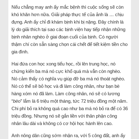
Nếu chẳng may anh ấy mắc bệnh thì cuộc sống sẽ còn
khó khăn hơn nữa. Giải pháp thực tế của ảnh là … chịu
đựng. Anh ấy chỉ đi khám bịnh khi bị nặng. Đây chính là
lý do giải thích tại sao các bịnh viện hay tiếp nhận những
bịnh nhân nghèo ở giai đoạn cuối của bịnh. Có người
thậm chí còn sẵn sàng chọn cái chết để tiết kiệm tiền cho
gia đình.
Hai đứa con học xong tiểu học, rồi lên trung học, nó
chứng kiến ba má nó cực khổ quá mà vẫn còn nghèo.
Nó cảm thấy có nghĩa vụ giúp đỡ ba má nó thoát nghèo.
Nó có thể sẽ bỏ học và đi làm công nhân, như bạn bè
hàng xóm nó đã làm. Làm công nhân, nó sẽ có lương
“
bèo
” lắm là 6 triệu một tháng, tức 72 triệu đồng một năm.
Chi phí bỏ ra không quá cao như ba má nó bỏ ra để có 36
triệu đồng. Nhưng nó sẽ gắn liền với thân phận công
nhân lâu dài và không có cơ hội học hành lên cao.
Anh nông dân cũng sớm nhận ra, với 5 công đất, anh ấy