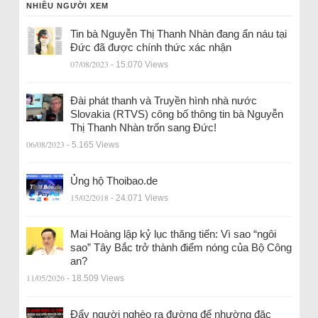
NHIỀU NGƯỜI XEM
Tin bà Nguyễn Thị Thanh Nhàn đang ẩn náu tại
Đức đã được chính thức xác nhận
07/08/2023
- 15.070 Views
Đài phát thanh và Truyền hình nhà nước
Slovakia (RTVS) công bố thông tin bà Nguyễn
Thị Thanh Nhàn trốn sang Đức!
06/08/2023
- 5.165 Views
Ủng hộ Thoibao.de
15/02/2018
- 24.071 Views
Mai Hoàng lập kỷ lục thăng tiến: Vì sao “ngôi
sao” Tây Bắc trở thành điểm nóng của Bộ Công
an?
11/05/2026
- 18.509 Views
Đẩy người nghèo ra đường để nhường đặc