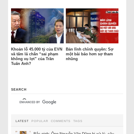
Khoản lỗ 45.000 tỷ của EVN
Bản lĩnh chính quyền: Sợ
và tấm lá chắn “sai phạm
một bài báo hơn sợ tham
không vụ lợi” của Trần
nhũng
Tuấn Anh?
SEARCH
LATEST
POPULAR
COMMENTS
TAGS
Bắc ninh: Ông Nguyễn Văn Dũng bị xử lý, câu