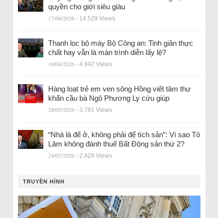
quyền cho giới siêu giàu
17/06/2026
- 14.529 Views
Thanh lọc bộ máy Bộ Công an: Tinh giản thực
chất hay vẫn là màn trình diễn lấy lệ?
16/06/2026
- 4.942 Views
Hàng loạt trẻ em ven sông Hồng viết tâm thư
khẩn cầu bà Ngô Phương Ly cứu giúp
28/05/2026
- 3.781 Views
“Nhà là để ở, không phải để tích sản”: Vì sao Tô
Lâm không đánh thuế Bất Động sản thứ 2?
24/05/2026
- 2.428 Views
TRUYỀN HÌNH