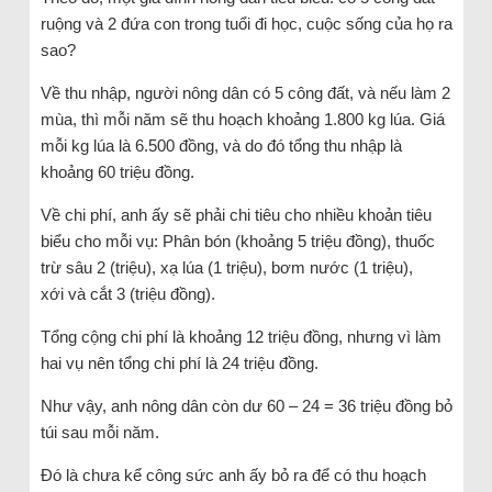
ruộng và 2 đứa con trong tuổi đi học, cuộc sống của họ ra
sao?
Về thu nhập, người nông dân có 5 công đất, và nếu làm 2
mùa, thì mỗi năm sẽ thu hoạch khoảng 1.800 kg lúa. Giá
mỗi kg lúa là 6.500 đồng, và do đó tổng thu nhập là
khoảng 60 triệu đồng.
Về chi phí, anh ấy sẽ phải chi tiêu cho nhiều khoản tiêu
biểu cho mỗi vụ: Phân bón (khoảng 5 triệu đồng), thuốc
trừ sâu 2 (triệu), xạ lúa (1 triệu), bơm nước (1 triệu),
xới và cắt 3 (triệu đồng).
Tổng cộng chi phí là khoảng 12 triệu đồng, nhưng vì làm
hai vụ nên tổng chi phí là 24 triệu đồng.
Như vậy, anh nông dân còn dư 60 – 24 = 36 triệu đồng bỏ
túi sau mỗi năm.
Đó là chưa kể công sức anh ấy bỏ ra để có thu hoạch