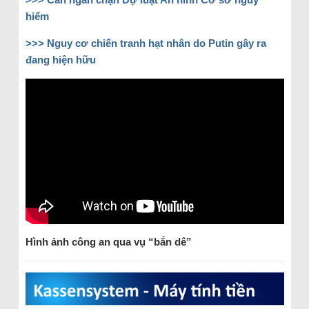
hiểm
>>> Nguy cơ chiến tranh hạt nhân do Putin gây ra
đang hiện hữu
Hình ảnh công an qua vụ “bắn dê”