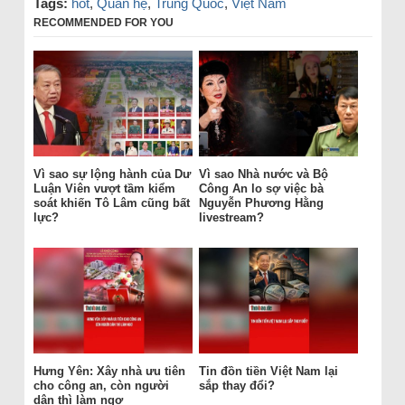
Tags:
hot
,
Quan hệ
,
Trung Quốc
,
Việt Nam
RECOMMENDED FOR YOU
Vì sao sự lộng hành của Dư
Vì sao Nhà nước và Bộ
Luận Viên vượt tầm kiểm
Công An lo sợ việc bà
soát khiến Tô Lâm cũng bất
Nguyễn Phương Hằng
lực?
livestream?
Hưng Yên: Xây nhà ưu tiên
Tin đồn tiền Việt Nam lại
cho công an, còn người
sắp thay đổi?
dân thì làm ngơ