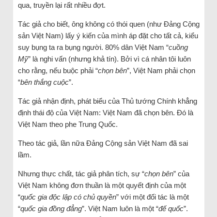
qua, truyền lại rất nhiều đợt.
Tác giả cho biết, ông không có thói quen (như Đảng Cộng
sản Việt Nam) lấy ý kiến của mình áp đặt cho tất cả, kiểu
suy bụng ta ra bụng người. 80% dân Việt Nam “
cuồng
Mỹ
” là nghi vấn (nhưng khả tín). Bởi vì cá nhân tôi luôn
cho rằng, nếu buộc phải “
chọn bên
”, Việt Nam phải chọn
“
bên thắng cuộc
”.
Tác giả nhận định, phát biểu của Thủ tướng Chính khẳng
định thái độ của Việt Nam: Việt Nam đã chọn bên. Đó là
Việt Nam theo phe Trung Quốc.
Theo tác giả, lần nữa Đảng Cộng sản Việt Nam đã sai
lầm.
Nhưng thực chất, tác giả phân tích, sự “
chọn bên
” của
Việt Nam không đơn thuần là một quyết định của một
“
quốc gia độc lập có chủ quyền
” với một đối tác là một
“
quốc gia đồng đẳng
”. Việt Nam luôn là một “
đế quốc
”.