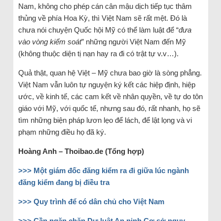
Nam, không cho phép cán cân mậu dịch tiếp tục thâm
thủng về phía Hoa Kỳ, thì Việt Nam sẽ rất mệt. Đó là
chưa nói chuyện Quốc hội Mỹ có thể làm luật để “
đưa
vào vòng kiểm soát
” những người Việt Nam đến Mỹ
(không thuộc diện tị nạn hay ra đi có trật tự v.v…).
Quả thật, quan hệ Việt – Mỹ chưa bao giờ là sòng phẳng.
Việt Nam vẫn luôn tự nguyện ký kết các hiệp định, hiệp
ước, về kinh tế, các cam kết về nhân quyền, về tự do tôn
giáo với Mỹ, với quốc tế, nhưng sau đó, rất nhanh, họ sẽ
tìm những biện pháp lươn lẹo để lách, để lật lọng và vi
phạm những điều họ đã ký.
Hoàng Anh – Thoibao.de (Tổng hợp)
>>> Một giám đốc đăng kiểm ra đi giữa lúc ngành
đăng kiểm đang bị điều tra
>>> Quy trình để có dân chủ cho Việt Nam
>>> Cần ngăn chặn Dự luật An ninh Cơ sở nguy