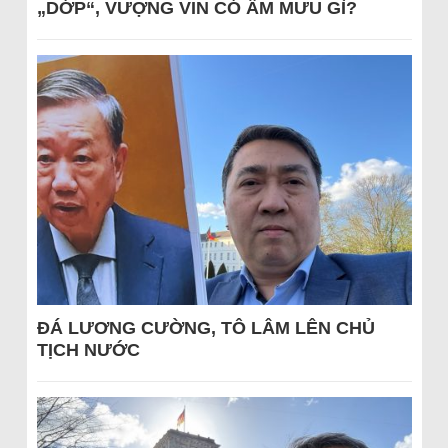
„DỚP“, VƯỢNG VIN CÓ ÂM MƯU GÌ?
ĐÁ LƯƠNG CƯỜNG, TÔ LÂM LÊN CHỦ
TỊCH NƯỚC