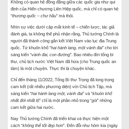
Không có quan hệ đồng đẳng giữa các quốc gia như qui
định của Hiến chương Liên Hiệp quốc, mà chỉ có quan hệ
“
thượng quốc – chư hầu
” mà thôi.
Nhìn sự việc dưới cặp mắt kinh tế – chiến lược, tác giả
đánh giá, ta không thể phủ nhận rằng, Thủ tướng Chính là
người đã thành công gắn kết Việt Nam vào lục địa Trung
quốc. Từ khuôn khổ “
hai hành lang, một vành đai
” cho tới
sáng kiến “
vành đai, con đường
”. Bao nhiêu đời tổng bí
thư, chủ tịch nước Việt Nam đã hứa (cho Trung quốc an
tâm) là một chuyện. Thực thi là chuyện khác.
Chỉ đến tháng 11/2022, Tổng Bí thư Trọng đã long trọng
cam kết (rất nhiều phương diện) với Chủ tịch Tập, mà
sáng kiến “
hai hành lang một, vành đai
” và “
khuôn khổ
nhất đới nhất lộ
” chỉ là một phần nhỏ trong “
gói
” những
cam kết giữa hai nước.
Nay Thủ tướng Chính đã triển khai và thực hiện một
cách “
không thể tốt đẹp hơn
”. Đến đỗi như hôm kia (ngày