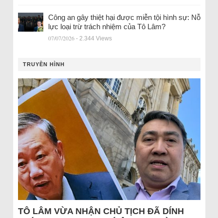
Công an gây thiệt hại được miễn tội hình sự: Nỗ
lực loại trừ trách nhiệm của Tô Lâm?
07/07/2026
- 2.344 Views
TRUYỀN HÌNH
TÔ LÂM VỪA NHẬN CHỦ TỊCH ĐÃ DÍNH