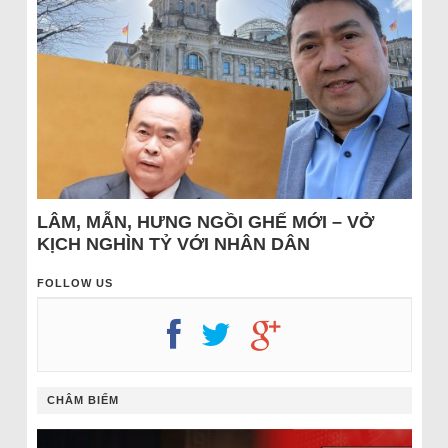
LÂM, MẪN, HƯNG NGỒI GHẾ MỚI – VỞ
KỊCH NGHÌN TỶ VỚI NHÂN DÂN
FOLLOW US
CHÂM BIẾM