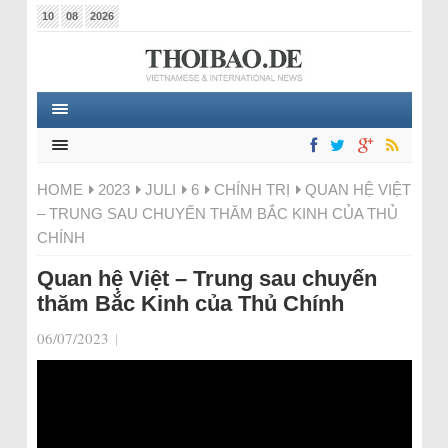
10
08
2026
HOME
2023
JULI
6
CHÍNH TRỊ
QUAN HỆ VIỆT
– TRUNG SAU CHUYẾN THĂM BẮC KINH CỦA THỦ
CHÍNH
Quan hệ Việt – Trung sau chuyến
thăm Bắc Kinh của Thủ Chính
06/07/2023
|