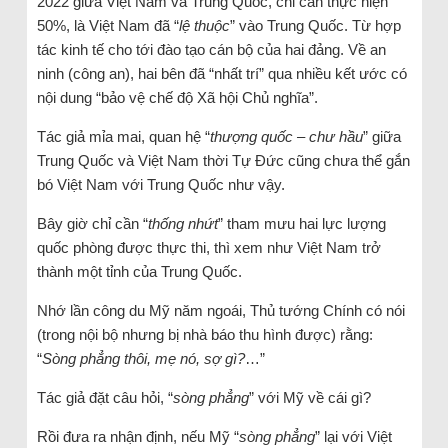
2022 giữa Việt Nam và Trung Quốc, chỉ cần thực hiện
50%, là Việt Nam đã “
lệ thuộc
” vào Trung Quốc. Từ hợp
tác kinh tế cho tới đào tạo cán bộ của hai đảng. Về an
ninh (công an), hai bên đã “nhất trí” qua nhiều kết ước có
nội dung “bảo vệ chế độ Xã hội Chủ nghĩa”.
Tác giả mỉa mai, quan hệ “
thượng quốc – chư hầu
” giữa
Trung Quốc và Việt Nam thời Tự Đức cũng chưa thể gắn
bó Việt Nam với Trung Quốc như vậy.
Bây giờ chỉ cần “
thống nhứt
” tham mưu hai lực lượng
quốc phòng được thực thi, thì xem như Việt Nam trở
thành một tỉnh của Trung Quốc.
Nhớ lần công du Mỹ năm ngoái, Thủ tướng Chính có nói
(trong nội bộ nhưng bị nhà báo thu hình được) rằng:
“
Sòng phẳng thôi, mẹ nó, sợ gì?
…”
Tác giả đặt câu hỏi, “
sòng phẳng
” với Mỹ về cái gì?
Rồi đưa ra nhận định, nếu Mỹ “
sòng phẳng
” lại với Việt