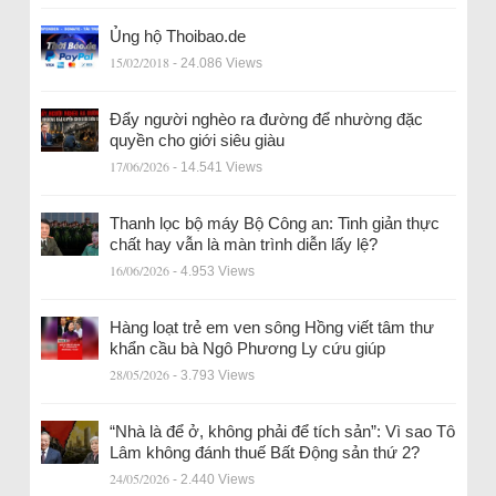
Ủng hộ Thoibao.de
15/02/2018
- 24.086 Views
Đẩy người nghèo ra đường để nhường đặc
quyền cho giới siêu giàu
17/06/2026
- 14.541 Views
Thanh lọc bộ máy Bộ Công an: Tinh giản thực
chất hay vẫn là màn trình diễn lấy lệ?
16/06/2026
- 4.953 Views
Hàng loạt trẻ em ven sông Hồng viết tâm thư
khẩn cầu bà Ngô Phương Ly cứu giúp
28/05/2026
- 3.793 Views
“Nhà là để ở, không phải để tích sản”: Vì sao Tô
Lâm không đánh thuế Bất Động sản thứ 2?
24/05/2026
- 2.440 Views