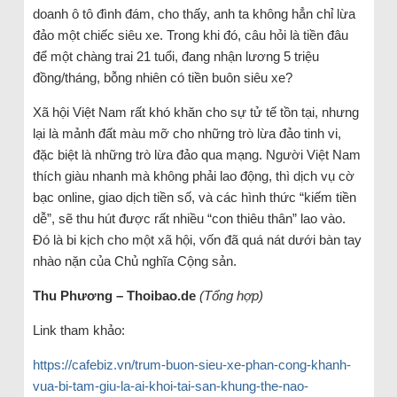
doanh ô tô đình đám, cho thấy, anh ta không hẳn chỉ lừa
đảo một chiếc siêu xe. Trong khi đó, câu hỏi là tiền đâu
để một chàng trai 21 tuổi, đang nhận lương 5 triệu
đồng/tháng, bỗng nhiên có tiền buôn siêu xe?
Xã hội Việt Nam rất khó khăn cho sự tử tế tồn tại, nhưng
lại là mảnh đất màu mỡ cho những trò lừa đảo tinh vi,
đặc biệt là những trò lừa đảo qua mạng. Người Việt Nam
thích giàu nhanh mà không phải lao động, thì dịch vụ cờ
bạc online, giao dịch tiền số, và các hình thức “kiếm tiền
dễ”, sẽ thu hút được rất nhiều “con thiêu thân” lao vào.
Đó là bi kịch cho một xã hội, vốn đã quá nát dưới bàn tay
nhào nặn của Chủ nghĩa Cộng sản.
Thu Phương – Thoibao.de
(Tổng hợp)
Link tham khảo:
https://cafebiz.vn/trum-buon-sieu-xe-phan-cong-khanh-
vua-bi-tam-giu-la-ai-khoi-tai-san-khung-the-nao-