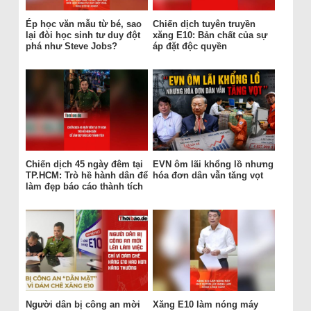
Ép học văn mẫu từ bé, sao
Chiến dịch tuyên truyền
lại đòi học sinh tư duy đột
xăng E10: Bản chất của sự
phá như Steve Jobs?
áp đặt độc quyền
Chiến dịch 45 ngày đêm tại
EVN ôm lãi khổng lồ nhưng
TP.HCM: Trò hề hành dân để
hóa đơn dân vẫn tăng vọt
làm đẹp báo cáo thành tích
Người dân bị công an mời
Xăng E10 làm nóng máy