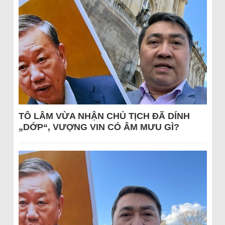
TÔ LÂM VỪA NHẬN CHỦ TỊCH ĐÃ DÍNH
„DỚP“, VƯỢNG VIN CÓ ÂM MƯU GÌ?