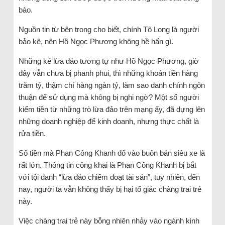
bào.
Nguồn tin từ bên trong cho biết, chính Tô Long là người
bảo kê, nên Hồ Ngọc Phương không hề hấn gì.
Những kẻ lừa đảo tương tự như Hồ Ngọc Phương, giờ
đây vẫn chưa bị phanh phui, thì những khoản tiền hàng
trăm tỷ, thậm chí hàng ngàn tỷ, làm sao danh chính ngôn
thuận để sử dụng mà không bị nghi ngờ? Một số người
kiếm tiền từ những trò lừa đảo trên mạng ấy, đã dựng lên
những doanh nghiệp để kinh doanh, nhưng thực chất là
rửa tiền.
Số tiền mà Phan Công Khanh đổ vào buôn bán siêu xe là
rất lớn. Thông tin công khai là Phan Công Khanh bị bắt
với tội danh “lừa đảo chiếm đoạt tài sản”, tuy nhiên, đến
nay, người ta vẫn không thấy bị hại tố giác chàng trai trẻ
này.
Việc chàng trai trẻ này bỗng nhiên nhảy vào ngành kinh