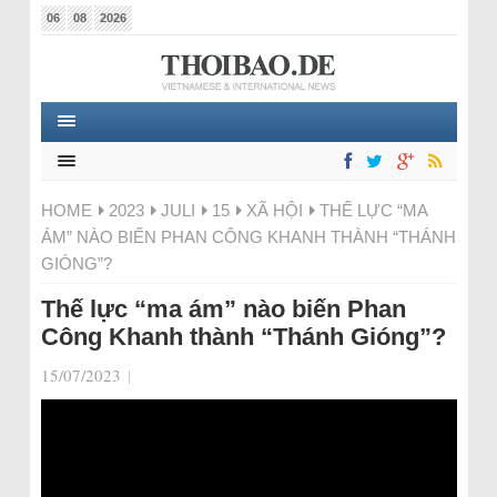
06
08
2026
HOME
2023
JULI
15
XÃ HỘI
THẾ LỰC “MA
ÁM” NÀO BIẾN PHAN CÔNG KHANH THÀNH “THÁNH
GIÓNG”?
Thế lực “ma ám” nào biến Phan
Công Khanh thành “Thánh Gióng”?
15/07/2023
|