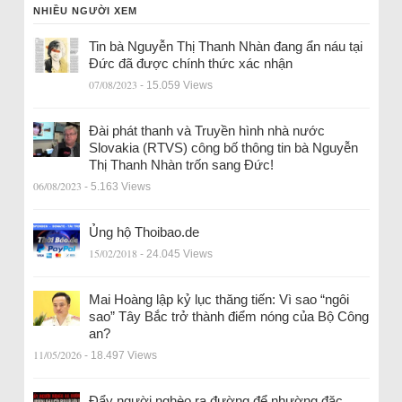
NHIỀU NGƯỜI XEM
Tin bà Nguyễn Thị Thanh Nhàn đang ẩn náu tại
Đức đã được chính thức xác nhận
07/08/2023
- 15.059 Views
Đài phát thanh và Truyền hình nhà nước
Slovakia (RTVS) công bố thông tin bà Nguyễn
Thị Thanh Nhàn trốn sang Đức!
06/08/2023
- 5.163 Views
Ủng hộ Thoibao.de
15/02/2018
- 24.045 Views
Mai Hoàng lập kỷ lục thăng tiến: Vì sao “ngôi
sao” Tây Bắc trở thành điểm nóng của Bộ Công
an?
11/05/2026
- 18.497 Views
Đẩy người nghèo ra đường để nhường đặc