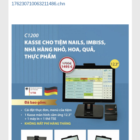
176230710063211486.chn