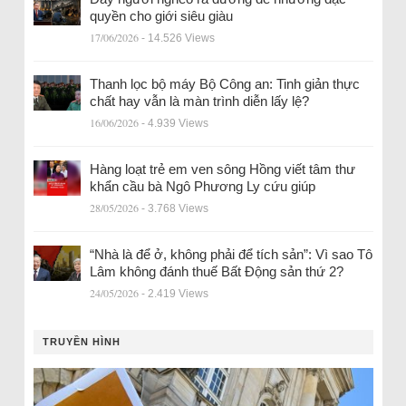
quyền cho giới siêu giàu
17/06/2026
- 14.526 Views
Thanh lọc bộ máy Bộ Công an: Tinh giản thực
chất hay vẫn là màn trình diễn lấy lệ?
16/06/2026
- 4.939 Views
Hàng loạt trẻ em ven sông Hồng viết tâm thư
khẩn cầu bà Ngô Phương Ly cứu giúp
28/05/2026
- 3.768 Views
“Nhà là để ở, không phải để tích sản”: Vì sao Tô
Lâm không đánh thuế Bất Động sản thứ 2?
24/05/2026
- 2.419 Views
TRUYỀN HÌNH