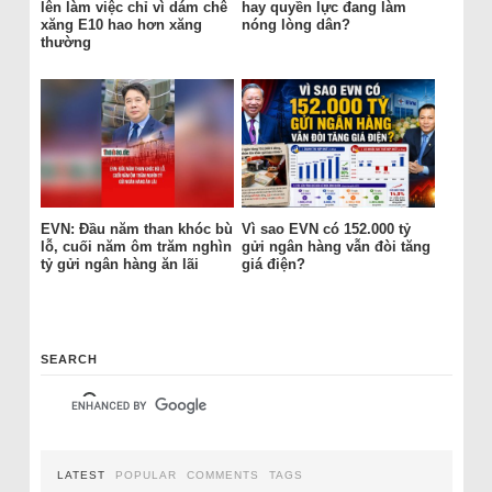
lên làm việc chỉ vì dám chê
hay quyền lực đang làm
xăng E10 hao hơn xăng
nóng lòng dân?
thường
EVN: Đầu năm than khóc bù
Vì sao EVN có 152.000 tỷ
lỗ, cuối năm ôm trăm nghìn
gửi ngân hàng vẫn đòi tăng
tỷ gửi ngân hàng ăn lãi
giá điện?
SEARCH
LATEST
POPULAR
COMMENTS
TAGS