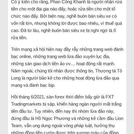
Có ý kiến cho rằng, Phan Công Khanh là người nhận rửa
tiền cho một đại gia nào đấy, hoặc rửa tiền cho một tổ
chức nào đấy. Bởi biện nay, nghề buôn bán siêu xe có
vốn rất lớn, nhưng không lời được bao nhiêu, vì thuế quá
cao. Đã từ lâu, nghề buôn bán siêu xe bị nghi ngờ là ổ
rửa tiền.
Trên mạng xã hội hiện nay đầy rẫy những trang web đánh
bạc online, những trang web lừa đảo xuyên lục địa,
những sàn giao dịch tiền ảo vv… hoạt động rất mạnh.
Năm ngoái, chúng tôi nhận được thông tin, Thượng tá Tô
Long là người bảo kê cho những hoạt động lừa đảo qua
mạng và đánh bạc bịp.
Hồi tháng 6/2021, sàn forex thời điểm bấy giờ là FXT
Tradingmarkets bị sập, khiến hàng ngàn người mất trắng
tiền đầu tư. Tuy nhiên, đến nay thì nhóm lừa đảo này,
đứng đầu là Hồ Ngọc Phương và những kẻ cầm đầu Lion
Team, vẫn ung dung ngoài vòng pháp luật, hưởng thụ
những đồng tiền cướp được trên xương máu của đồng