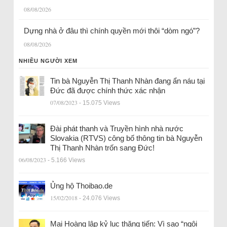
08/08/2026
Dựng nhà ở đâu thì chính quyền mới thôi “dòm ngó”?
08/08/2026
NHIỀU NGƯỜI XEM
Tin bà Nguyễn Thị Thanh Nhàn đang ẩn náu tại
Đức đã được chính thức xác nhận
07/08/2023
- 15.075 Views
Đài phát thanh và Truyền hình nhà nước
Slovakia (RTVS) công bố thông tin bà Nguyễn
Thị Thanh Nhàn trốn sang Đức!
06/08/2023
- 5.166 Views
Ủng hộ Thoibao.de
15/02/2018
- 24.076 Views
Mai Hoàng lập kỷ lục thăng tiến: Vì sao “ngôi