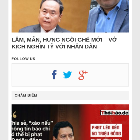
LÂM, MẪN, HƯNG NGỒI GHẾ MỚI – VỞ
KỊCH NGHÌN TỶ VỚI NHÂN DÂN
FOLLOW US
CHÂM BIẾM