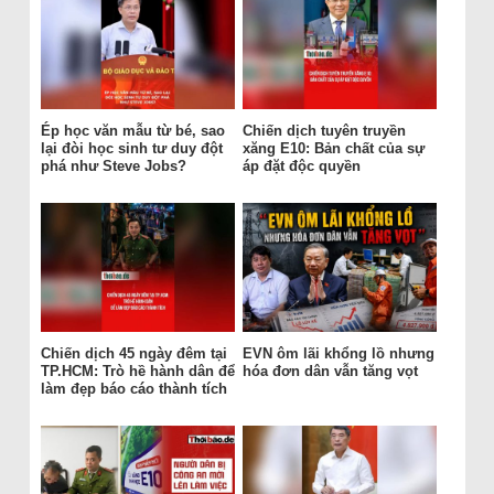
Ép học văn mẫu từ bé, sao
Chiến dịch tuyên truyền
lại đòi học sinh tư duy đột
xăng E10: Bản chất của sự
phá như Steve Jobs?
áp đặt độc quyền
Chiến dịch 45 ngày đêm tại
EVN ôm lãi khổng lồ nhưng
TP.HCM: Trò hề hành dân để
hóa đơn dân vẫn tăng vọt
làm đẹp báo cáo thành tích