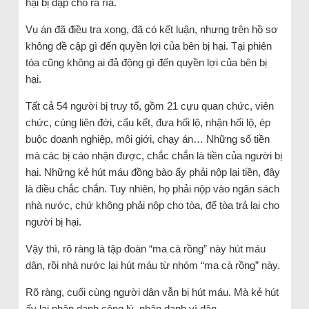
hại bị đạp cho ra rìa.
Vụ án đã điều tra xong, đã có kết luận, nhưng trên hồ sơ
không đề cập gì đến quyền lợi của bên bị hại. Tại phiên
tòa cũng không ai đả động gì đến quyền lợi của bên bị
hại.
Tất cả 54 người bị truy tố, gồm 21 cựu quan chức, viên
chức, cùng liên đới, cấu kết, đưa hối lộ, nhận hối lộ, ép
buộc doanh nghiệp, môi giới, chạy án… Những số tiền
mà các bị cáo nhận được, chắc chắn là tiền của người bị
hại. Những kẻ hút máu đồng bào ấy phải nộp lại tiền, đây
là điều chắc chắn. Tuy nhiên, họ phải nộp vào ngân sách
nhà nước, chứ không phải nộp cho tòa, để tòa trả lại cho
người bị hại.
Vậy thì, rõ ràng là tập đoàn “ma cà rồng” này hút máu
dân, rồi nhà nước lại hút máu từ nhóm “ma cà rồng” này.
Rõ ràng, cuối cùng người dân vẫn bị hút máu. Mà kẻ hút
ấy lại nhân danh công lý, nhân danh vì dân.