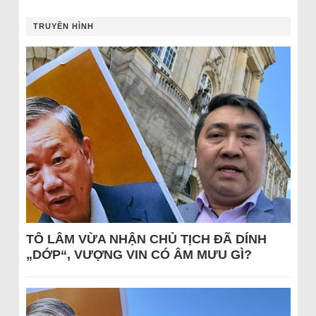
TRUYỀN HÌNH
TÔ LÂM VỪA NHẬN CHỦ TỊCH ĐÃ DÍNH
„DỚP“, VƯỢNG VIN CÓ ÂM MƯU GÌ?