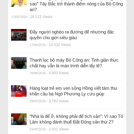
sao” Tây Bắc trở thành điểm nóng của Bộ Công
an?
11/05/2026
- 18.515 Views
Đẩy người nghèo ra đường để nhường đặc
quyền cho giới siêu giàu
17/06/2026
- 14.531 Views
Thanh lọc bộ máy Bộ Công an: Tinh giản thực
chất hay vẫn là màn trình diễn lấy lệ?
16/06/2026
- 4.943 Views
Hàng loạt trẻ em ven sông Hồng viết tâm thư
khẩn cầu bà Ngô Phương Ly cứu giúp
28/05/2026
- 3.782 Views
“Nhà là để ở, không phải để tích sản”: Vì sao Tô
Lâm không đánh thuế Bất Động sản thứ 2?
24/05/2026
- 2.431 Views