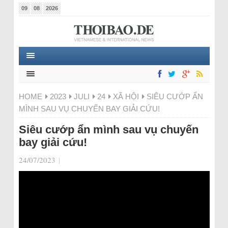
09
08
2026
HOME
2023
JULI
24
XÃ HỘI
SIÊU CƯỚP ẨN
MÌNH SAU VỤ CHUYẾN BAY GIẢI CỨU!
Siêu cướp ẩn mình sau vụ chuyến
bay giải cứu!
24/07/2023
|