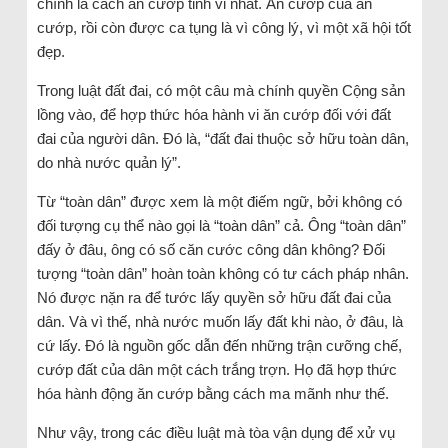
chính là cách ăn cướp tinh vi nhất. Ăn cướp của ăn
cướp, rồi còn được ca tụng là vì công lý, vì một xã hội tốt
đẹp.
Trong luật đất đai, có một câu mà chính quyền Cộng sản
lồng vào, để hợp thức hóa hành vi ăn cướp đối với đất
đai của người dân. Đó là, “đất đai thuộc sở hữu toàn dân,
do nhà nước quản lý”.
Từ “toàn dân” được xem là một điếm ngữ, bởi không có
đối tượng cụ thể nào gọi là “toàn dân” cả. Ông “toàn dân”
đấy ở đâu, ông có số căn cước công dân không? Đối
tượng “toàn dân” hoàn toàn không có tư cách pháp nhân.
Nó được nặn ra để tước lấy quyền sở hữu đất đai của
dân. Và vì thế, nhà nước muốn lấy đất khi nào, ở đâu, là
cứ lấy. Đó là nguồn gốc dẫn đến những trận cưỡng chế,
cướp đất của dân một cách trắng trợn. Họ đã hợp thức
hóa hành động ăn cướp bằng cách ma mãnh như thế.
Như vậy, trong các điều luật mà tòa vận dụng để xử vụ