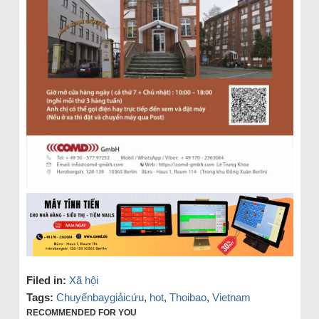
Filed in:
Xã hội
Tags:
Chuyếnbaygiảicứu
,
hot
,
Thoibao
,
Vietnam
RECOMMENDED FOR YOU