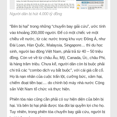
Người dân bị hút 4.000 tỷ đồng
“Bên bị hại” trong những “chuyến bay giải cứu”, ước tính
vào khoảng 200,000 người. Để có một chiếc vé một
chiều về nước, từ các nước trong khu vực Đông Á, như
Đài Loan, Hàn Quốc, Malaysia, Singapore… thì du học
sinh, người lao động Việt Nam, phải trả từ 40 – 50 triệu
đồng. Còn vé về từ châu Âu, Mỹ, Canada, Úc, châu Phi,
là hàng trăm triệu. Chưa kể, người dân còn bị buộc phải
chi trả các “combo dịch vụ bắt buộc”, với cái giá cắt cổ.
Họ là nạn nhân của cuộc trấn lột, cưỡng bức, xâm hại,
chiếm đoạt tiền bạc… do chính bộ máy nhà nước Cộng
sản Việt Nam tổ chức và thực hiện.
Phiên tòa nào cũng cần phải có sự hiện diện của bên bị
hại. Và bên bị hại phải được tòa đòi lại quyền lợi cho họ.
Tuy nhiên, trong phiên tòa chuyến bay giải cứu, người bị