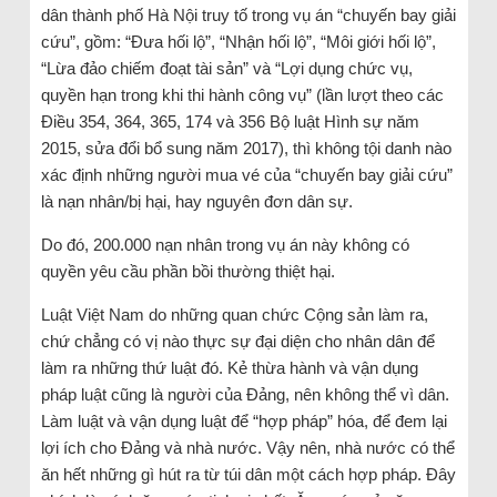
dân thành phố Hà Nội truy tố trong vụ án “chuyến bay giải
cứu”, gồm: “Đưa hối lộ”, “Nhận hối lộ”, “Môi giới hối lộ”,
“Lừa đảo chiếm đoạt tài sản” và “Lợi dụng chức vụ,
quyền hạn trong khi thi hành công vụ” (lần lượt theo các
Điều 354, 364, 365, 174 và 356 Bộ luật Hình sự năm
2015, sửa đổi bổ sung năm 2017), thì không tội danh nào
xác định những người mua vé của “chuyến bay giải cứu”
là nạn nhân/bị hại, hay nguyên đơn dân sự.
Do đó, 200.000 nạn nhân trong vụ án này không có
quyền yêu cầu phần bồi thường thiệt hại.
Luật Việt Nam do những quan chức Cộng sản làm ra,
chứ chẳng có vị nào thực sự đại diện cho nhân dân để
làm ra những thứ luật đó. Kẻ thừa hành và vận dụng
pháp luật cũng là người của Đảng, nên không thể vì dân.
Làm luật và vận dụng luật để “hợp pháp” hóa, để đem lại
lợi ích cho Đảng và nhà nước. Vậy nên, nhà nước có thể
ăn hết những gì hút ra từ túi dân một cách hợp pháp. Đây